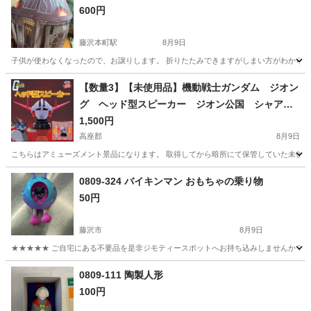
600円
藤沢本町駅
8月9日
子供が使わなくなったので、お譲りします。 折りたたみできますがしまい方がわからず
神奈川
藤沢市
藤沢本町駅
おもちゃ
【数量3】【未使用品】機動戦士ガンダム ジオン
グ ヘッド型スピーカー ジオン公国 シャア
アズナブル
1,500円
高座郡
8月9日
こちらはアミューズメント景品になります。 取得してから暗所にて保管していた未使用品
神奈川
高座郡
フィギュア
ジオング
0809-324 バイキンマン おもちゃの乗り物
50円
藤沢市
8月9日
★★★★★ ご自宅にある不要品を是非ジモティースポットへお持ち込みしませんか？ 家
神奈川
藤沢市
おもちゃ
バイキンマン
0809-111 陶製人形
100円