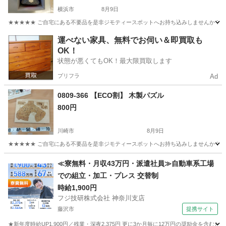
横浜市
8月9日
★★★★★ ご自宅にある不要品を是非ジモティースポットへお持ち込みしませんか？ 家
神奈川
横浜市
おもちゃ
現地
運べない家具、無料でお伺い＆即買取も
OK！
状態が悪くてもOK！最大限買取します
プリフラ
Ad
0809-366 【ECO割】 木製パズル
800円
川崎市
8月9日
★★★★★ ご自宅にある不要品を是非ジモティースポットへお持ち込みしませんか？ 家
神奈川
川崎市
おもちゃ
現地
≪寮無料・月収43万円・派遣社員≫自動車系工場
での組立・加工・プレス 交替制
時給1,900円
フジ技研株式会社 神奈川支店
藤沢市
提携サイト
★新年度時給UP1,900円／残業・深夜2,375円 更に3か月毎に12万円の奨励金を含む