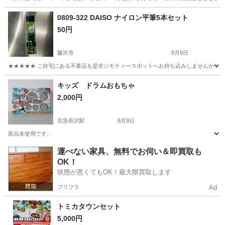
神奈川
藤沢市
その他
0809-322 DAISO ナイロン平筆5本セット
50円
藤沢市
8月9日
★★★★★ ご自宅にある不要品を是非ジモティースポットへお持ち込みしませんか？ 家
神奈川
藤沢市
おもちゃ
DAISO
キッズ ドラムおもちゃ
2,000円
京急長沢駅
8月9日
新品未使用です。
神奈川
横須賀市
京急長沢駅
パズル
運べない家具、無料でお伺い＆即買取も
OK！
状態が悪くてもOK！最大限買取します
プリフラ
Ad
トミカタウンセット
5,000円