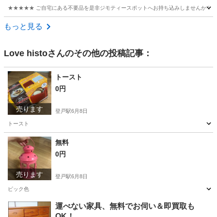
★★★★★ ご自宅にある不要品を是非ジモティースポットへお持ち込みしませんか？ 家
神奈川
藤沢市
おもちゃ
フラフープ
もっと見る
Love histo
さんのその他の投稿記事：
トースト
0円
売ります
登戸駅
6月8日
トースト
神奈川
川崎市
登戸駅
キッチン家電
無料
0円
売ります
登戸駅
6月8日
ピック色
神奈川
川崎市
登戸駅
キッチン家電
ピック
運べない家具、無料でお伺い＆即買取も
OK！