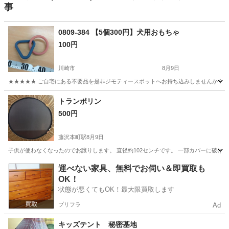
事
0809-384 【5個300円】犬用おもちゃ
100円
川崎市
8月9日
★★★★★ ご自宅にある不要品を是非ジモティースポットへお持ち込みしませんか？ 家
神奈川
川崎市
おもちゃ
現地
トランポリン
500円
藤沢本町駅
8月9日
子供が使わなくなったのでお譲りします。 直径約102センチです。 一部カバーに破け
神奈川
藤沢市
藤沢本町駅
おもちゃ
運べない家具、無料でお伺い＆即買取も
OK！
状態が悪くてもOK！最大限買取します
プリフラ
Ad
キッズテント 秘密基地