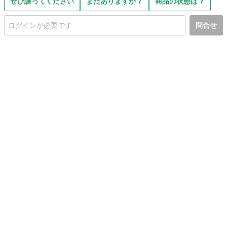
ぜひ譲ってください
まだありますか？
商品の状態は？
問合せ
初めての方へ
利用規約
プライバシーポリシー
プライバシー・ステートメント
健全化に資する運用方針
お問い合わせ
運営会社
サイトマップ
ご利用ガイド
フリーワードで探す
PC版で表示
都道府県選択
特定商取引法の表示
利用者情報の外部送信について
© 2011-
2026
Jmty, Inc.