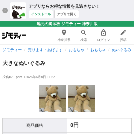
アプリならお得な情報を見逃さない！
インストール
アプリで開く
地元の掲示板 ジモティー 神奈川版
神奈川県
検索
ログイン
投稿
ジモティー
売ります・あげます
おもちゃ
おもちゃ
ぬいぐるみ
大きなぬいぐるみ
投稿ID: 1ppm1l
2026年6月8日 11:52
0円
商品価格