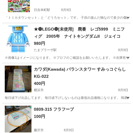
日吉本町駅
8月9日
「トミカタウンセット」と「どうろセット」です。 子供の遊んだ物なので多少の傷はござい
神奈川
川崎市
日吉本町駅
ミニカー
★🔴LEGO🔴[未使用] 廃番 レゴ5999 ミニフ
ィグ 2005年 ナイトキングダムII ジェイコ
980円
たまプラーザ駅
8月9日
※画像1はイメージになります。 ※プロフのご確認をお願いいたします。 ※在庫有り ●200
神奈川
横浜市
たまプラーザ駅
おもちゃ
ミニフィグ
カワダ(Kawada) バランスタワー すみっコぐらし
KG-022
400円
横浜市
8月9日
毎日値下げ出品してます。 毎日値下げしないものは最低出品価格になります。 簡易検
神奈川
横浜市
その他
すみっコぐらし
0809-315 フラフープ
100円
藤沢市
8月9日