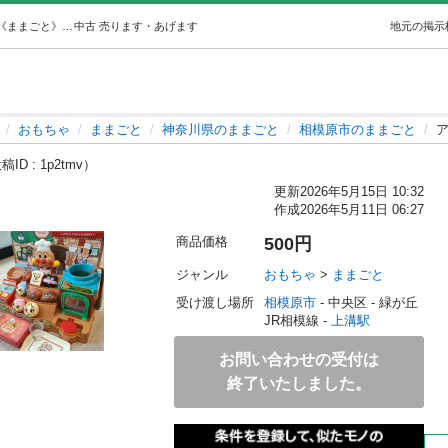
アンパンマン焼きたてパン工場 (botan) 上溝のおもちゃ《ままごと》の中古あげます・譲ります｜ジモティーで不用品の処分
中古
売ります・あげます
地元の掲示
おもちゃ
ままごと
神奈川県のままごと
相模原市のままごと
ID : 1p2tmv）
更新
2026年5月15日 10:32
作成
2026年5月11日 06:27
商品価格
500円
ジャンル
おもちゃ
 > 
ままごと
受け渡し場所
相模原市
 - 中央区
 - 緑が丘
JR相模線 - 
上溝駅
お問い合わせの受付は
終了いたしました。