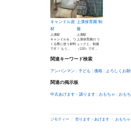
キャンドル資
上溝保育園 制
材
服
上溝駅
上溝駅
キャンドルを、つ
上溝保育園の リ
くる際に使う材料
ュックと、制服
です！ もう...
（120）です...
関連キーワード検索
アンパンマン
子ども
価格
よろしくお願
関連の掲示板
中古あげます・譲ります
おもちゃ
おもち
ジモティー
売ります・あげます
おもちゃ