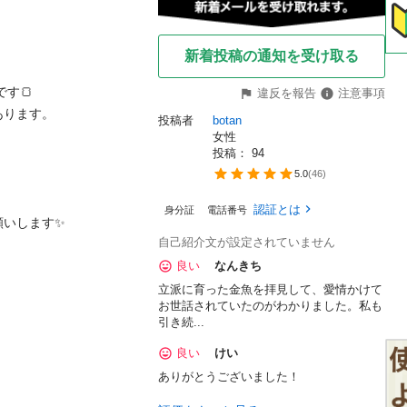
新着投稿の通知を受け取る
🍞

違反を報告
注意事項
ります。

投稿者
botan
女性
投稿： 
94
5.0
(
46
)
認証とは
身分証
電話番号
願いします✨
自己紹介文が設定されていません
良い
なんきち
立派に育った金魚を拝見して、愛情かけて
お世話されていたのがわかりました。私も
引き続...
良い
けい
ありがとうございました！