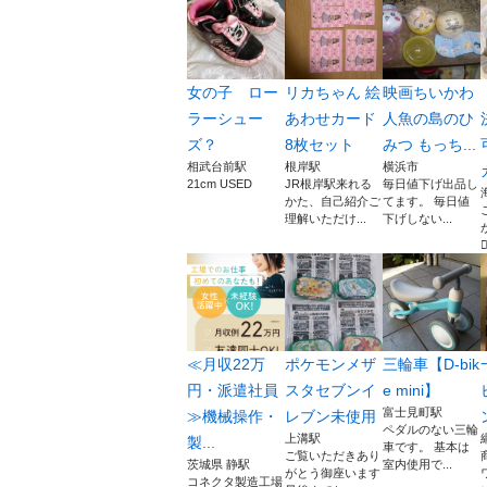
女の子 ロー
リカちゃん 絵
映画ちいかわ
ラーシュー
あわせカード
人魚の島のひ
ズ？
8枚セット
みつ もっち...
相武台前駅
根岸駅
横浜市
21cm USED
JR根岸駅来れる
毎日値下げ出品し
かた、自己紹介ご
てます。 毎日値
理解いただけ...
下げしない...
🙇
≪月収22万
ポケモンメザ
三輪車【D-bik
円・派遣社員
スタセブンイ
e mini】
富士見町駅
≫機械操作・
レブン未使用
ペダルのない三輪
上溝駅
製...
車です。 基本は
ご覧いただきあり
茨城県 静駅
室内使用で...
がとう御座います
コネクタ製造工場