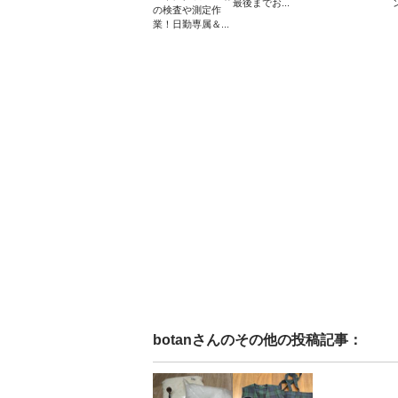
最後までお...
の検査や測定作
業！日勤専属＆...
botan
さんのその他の投稿記事：