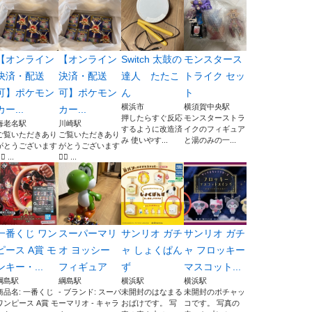
【オンライン
【オンライン
Switch 太鼓の
モンスタース
決済・配送
決済・配送
達人 たたこ
トライク セッ
可】ポケモン
可】ポケモン
ん
ト
横浜市
横須賀中央駅
カー...
カー...
押したらすぐ反応
モンスターストラ
海老名駅
川崎駅
するように改造済
イクのフィギュア
ご覧いただきあり
ご覧いただきあり
み 使いやす...
と湯のみの一...
がとうございます
がとうございます
‍♀️ ...
🙇‍♀️ ...
一番くじ ワン
スーパーマリ
サンリオ ガチ
サンリオ ガチ
ピース A賞 モ
オ ヨッシー
ャ しょくぱん
ャ フロッキー
ンキー・...
フィギュア
ず
マスコット...
綱島駅
綱島駅
横浜駅
横浜駅
商品名: 一番くじ
- ブランド: スーパ
未開封のはなまる
未開封のポチャッ
ワンピース A賞 モ
ーマリオ - キャラ
おばけです。 写
コです。 写真の