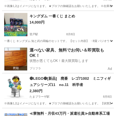
※画像1,2はイメージになります。 ★プロフの御確認をお願いいたします。 ※在庫有り
神奈川
横浜市
たまプラーザ駅
おもちゃ
ハイランド
キングダム 一番くじ まとめ
14,000円
登戸駅
8月8日
一番くじ キングダム 知と武の両輪のセットです。 【セット内容】 ・B賞 バジオウ MASTERLI
神奈川
川崎市
登戸駅
フィギュア
キングダム
運べない家具、無料でお伺い＆即買取も
OK！
状態が悪くてもOK！最大限買取します
プリフラ
Ad
🔴LEGO🔴[新品] 廃番 レゴ71002 ミニフィギ
ュアシリーズ11 no.11 科学者
2,380円
たまプラーザ駅
8月8日
※画像1,2はイメージになります。 ★プロフの御確認をお願いいたします。 【状態】 
神奈川
横浜市
たまプラーザ駅
おもちゃ
LEGO
≪寮無料・月収43万円・派遣社員≫自動車系工場