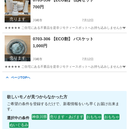
0703-556 【ECO割】 仏具セット
700円
売ります
川崎市
7月12日
★★★★★ ご自宅にある不要品を是非ジモティースポットへお持ち込みしませんか？ 家
神奈川
川崎市
インテリア雑貨/小物
仏具
0703-306 【ECO割】 バスケット
1,000円
売ります
川崎市
7月12日
★★★★★ ご自宅にある不要品を是非ジモティースポットへお持ち込みしませんか？ 家
神奈川
川崎市
食器
バスケット
ページTOPへ
欲しいモノが見つからなかった方
ご希望の条件を登録するだけで、新着情報をいち早くお届け出来ま
す。
神奈川県
売ります・あげます
おもちゃ
おもちゃ
選択中の条件
ぬいぐるみ