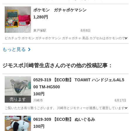
神奈川
横浜市
東戸塚駅
おもちゃ
ポケモン ガチャポケマシン
1,280円
アンパンマンキャリーケース
東戸塚駅
8月8日
ピカチュウ ポケモン ガチャポケマシン ガチャガチャ 美品 カプセルはポケモンのでは
神奈川
横浜市
東戸塚駅
おもちゃ
ガチャポケマシン
もっと見る
ジモスポ川崎菅生店
さんのその他の投稿記事：
0529-319 【ECO割】 TOAMIT ハンドジェルAL5
00 TM-HG500
100円
売ります
川崎市
6月17日
ご覧いただき有り難うございます。 川崎市とジモティーが連携して運営しています。 粗
神奈川
川崎市
化粧品
リユース
0619-309 【ECO割】 ぬいぐるみ
100円