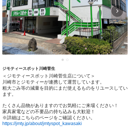
ジモティースポット川崎菅生
＜ジモティースポット川崎菅生店について＞

川崎市とジモティーが連携して運営しています。

粗⼤ごみ等の減量を⽬的にまだ使えるものをリユースしてい
ます。

たくさん品物がありますのでお気軽にご来場ください！

家具家電などの不要品の持ち込みも大歓迎！

https://jmty.jp/about/jmtyspot_kawasaki