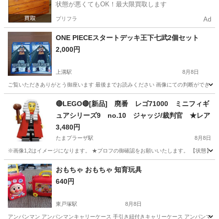
状態が悪くてもOK！最大限買取します
プリフラ
Ad
ONE PIECEスタートデッキ王下七武2個セット
2,000円
上溝駅
8月8日
ご覧いただきありがとう御座います 最後までお読みください 画像にての判断ができるお
神奈川
相模原市
上溝駅
カードゲーム
🔴LEGO🔴[新品] 廃番 レゴ71000 ミニフィギ
ュアシリーズ9 no.10 ジャッジ/裁判官 ★レア
3,480円
たまプラーザ駅
8月8日
※画像1,2はイメージになります。 ★プロフの御確認をお願いいたします。 【状態】 
神奈川
横浜市
たまプラーザ駅
おもちゃ
LEGO
おもちゃ おもちゃ 知育玩具
640円
東戸塚駅
8月8日
アンパンマン アンパンマンキャリーケース 手引き紐付きキャリーケース アンパンマ