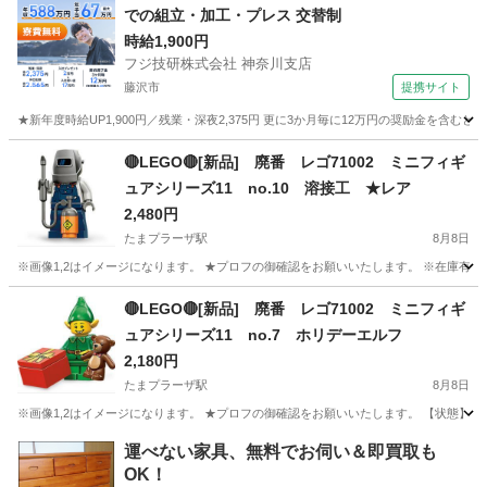
での組立・加工・プレス 交替制
時給1,900円
フジ技研株式会社 神奈川支店
藤沢市
提携サイト
★新年度時給UP1,900円／残業・深夜2,375円 更に3か月毎に12万円の奨励金を含む
神奈川
藤沢市
その他
🔴LEGO🔴[新品] 廃番 レゴ71002 ミニフィギ
ュアシリーズ11 no.10 溶接工 ★レア
2,480円
たまプラーザ駅
8月8日
※画像1,2はイメージになります。 ★プロフの御確認をお願いいたします。 ※在庫有り
神奈川
横浜市
たまプラーザ駅
おもちゃ
LEGO
🔴LEGO🔴[新品] 廃番 レゴ71002 ミニフィギ
ュアシリーズ11 no.7 ホリデーエルフ
2,180円
たまプラーザ駅
8月8日
※画像1,2はイメージになります。 ★プロフの御確認をお願いいたします。 【状態】 
神奈川
横浜市
たまプラーザ駅
おもちゃ
エルフ
運べない家具、無料でお伺い＆即買取も
OK！