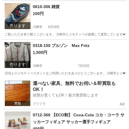
神奈川
川崎市
収納家具
リユース
0610-306 雑貨
100円
売ります
川崎市
6月10日
ご覧いただき有り難うございます。 川崎市とジモティーが連携して運営しています。 粗
神奈川
川崎市
インテリア雑貨/小物
リユース
0318-150 ブルゾン Max Fritz
1,500円
売ります
川崎市
7月23日
日頃よりジモティースポットをご利用いただきありがとうございます。 川崎市とジモティ
神奈川
川崎市
服/ファッション
リユース
運べない家具、無料でお伺い＆即買取も
OK！
状態が悪くてもOK！最大限買取します
プリフラ
Ad
0712-366 【ECO割】 Coca-Cola コカ・コーラ サ
ッカーフィギュア サッカー選手フィギュア
400円