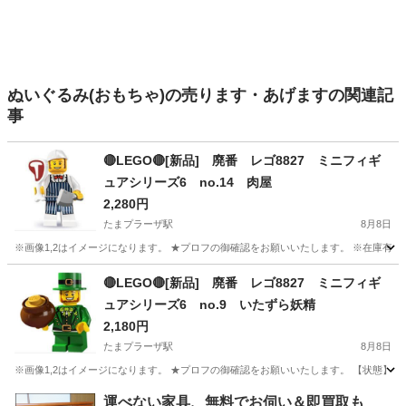
ぬいぐるみ(おもちゃ)の売ります・あげますの関連記
事
🔴LEGO🔴[新品] 廃番 レゴ8827 ミニフィギ
ュアシリーズ6 no.14 肉屋
2,280円
たまプラーザ駅
8月8日
※画像1,2はイメージになります。 ★プロフの御確認をお願いいたします。 ※在庫有り
神奈川
横浜市
たまプラーザ駅
おもちゃ
LEGO
🔴LEGO🔴[新品] 廃番 レゴ8827 ミニフィギ
ュアシリーズ6 no.9 いたずら妖精
2,180円
たまプラーザ駅
8月8日
※画像1,2はイメージになります。 ★プロフの御確認をお願いいたします。 【状態】 
神奈川
横浜市
たまプラーザ駅
おもちゃ
LEGO
運べない家具、無料でお伺い＆即買取も