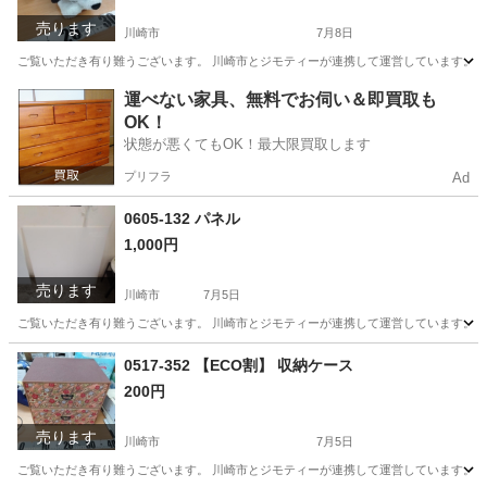
売ります
川崎市
7月8日
ご覧いただき有り難うございます。 川崎市とジモティーが連携して運営しています。 粗
神奈川
川崎市
おもちゃ
リユース
運べない家具、無料でお伺い＆即買取も
OK！
状態が悪くてもOK！最大限買取します
プリフラ
Ad
0605-132 パネル
1,000円
売ります
川崎市
7月5日
ご覧いただき有り難うございます。 川崎市とジモティーが連携して運営しています。 粗
神奈川
川崎市
その他
リユース
0517-352 【ECO割】 収納ケース
200円
売ります
川崎市
7月5日
ご覧いただき有り難うございます。 川崎市とジモティーが連携して運営しています。 粗