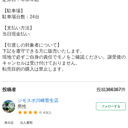
【駐⾞場】

駐車場台数：24台

【⽀払い⽅法】

当日現金払い

【引渡しの対象者について】

下記を遵守できる⽅に販売いたします。

現地で必ずご⾃⾝の責任でモノをご確認ください。譲受後の
キャンセルは受け付けておりません。

転売⽬的の購⼊は禁⽌します。
投稿者
投稿
366367
件
ジモスポ川崎菅生店
男性
フォローする
4.0
(
2
)
身分証
法人書類