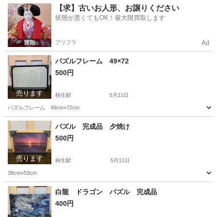
神奈川
川崎市
柿生駅
パズル
ドラゴン
【求】古いお人形、お譲りください
状態が悪くてもOK！最大限買取します
プリフラ
Ad
パズルフレーム 49×72
500円
売ります
柿生駅
5月11日
パズルフレーム 49cm×72cm
神奈川
川崎市
柿生駅
その他
フレーム
パズル 完成品 夕焼け
500円
売ります
柿生駅
5月11日
38cm×53cm
神奈川
川崎市
柿生駅
パズル
白龍 ドラゴン パズル 完成品
400円