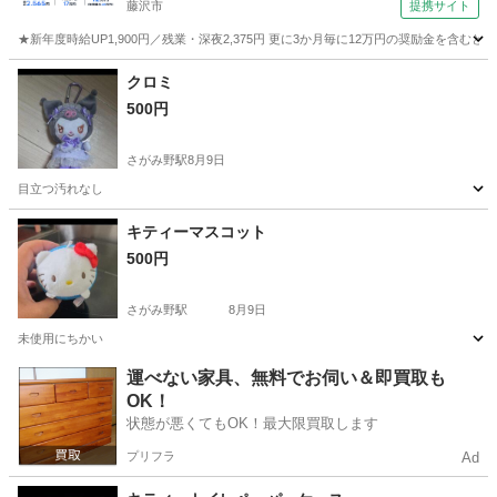
藤沢市
提携サイト
★新年度時給UP1,900円／残業・深夜2,375円 更に3か月毎に12万円の奨励金を含む
神奈川
藤沢市
その他
クロミ
500円
さがみ野駅
8月9日
目立つ汚れなし
神奈川
綾瀬市
さがみ野駅
おもちゃ
キティーマスコット
500円
さがみ野駅
8月9日
未使用にちかい
神奈川
綾瀬市
さがみ野駅
おもちゃ
運べない家具、無料でお伺い＆即買取も
OK！
状態が悪くてもOK！最大限買取します
プリフラ
Ad