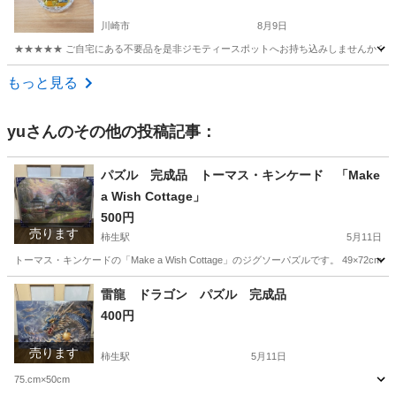
川崎市
8月9日
★★★★★ ご自宅にある不要品を是非ジモティースポットへお持ち込みしませんか？ 家
神奈川
川崎市
おもちゃ
オルゴール
もっと見る
yu
さんのその他の投稿記事：
パズル 完成品 トーマス・キンケード 「Make
a Wish Cottage」
500円
売ります
柿生駅
5月11日
トーマス・キンケードの「Make a Wish Cottage」のジグソーパズルです。 49×72cm
神奈川
川崎市
柿生駅
パズル
Wish
雷龍 ドラゴン パズル 完成品
400円
売ります
柿生駅
5月11日
75.cm×50cm