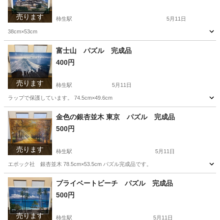
売ります
柿生駅
5月11日
38cm×53cm
神奈川
川崎市
柿生駅
パズル
四季
富士山 パズル 完成品
400円
売ります
柿生駅
5月11日
ラップで保護しています。 74.5cm×49.6cm
神奈川
川崎市
柿生駅
パズル
金色の銀杏並木 東京 パズル 完成品
500円
売ります
柿生駅
5月11日
エポック社 銀杏並木 78.5cm×53.5cm パズル完成品です。
神奈川
川崎市
柿生駅
パズル
銀杏
プライベートビーチ パズル 完成品
500円
売ります
柿生駅
5月11日