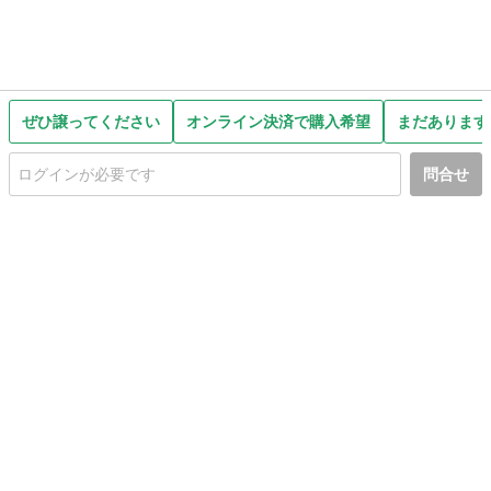
ぜひ譲ってください
オンライン決済で購入希望
まだあります
問合せ
初めての方へ
利用規約
プライバシーポリシー
プライバシー・ステートメント
健全化に資する運用方針
お問い合わせ
運営会社
サイトマップ
ご利用ガイド
フリーワードで探す
PC版で表示
都道府県選択