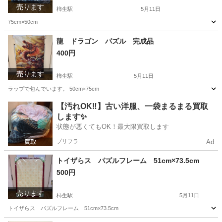
売ります
柿生駅
5月11日
75cm×50cm
神奈川
川崎市
柿生駅
パズル
ドラゴン
龍 ドラゴン パズル 完成品
400円
売ります
柿生駅
5月11日
ラップで包んでいます。 50cm×75cm
神奈川
川崎市
柿生駅
パズル
ドラゴン
【汚れOK‼️】古い洋服、一袋まるまる買取
します✨
状態が悪くてもOK！最大限買取します
プリフラ
Ad
トイザらス パズルフレーム 51cm×73.5cm
500円
売ります
柿生駅
5月11日
トイザらス パズルフレーム 51cm×73.5cm