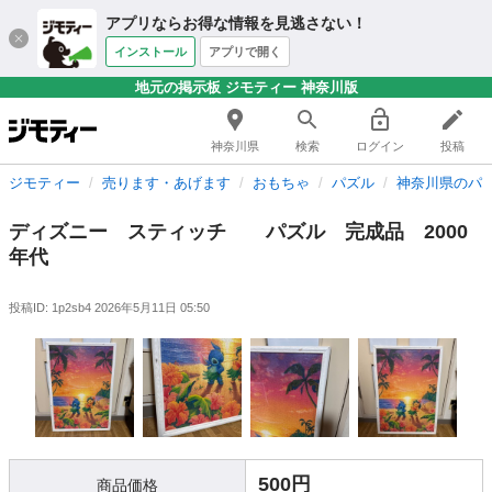
アプリならお得な情報を見逃さない！
インストール
アプリで開く
地元の掲示板 ジモティー 神奈川版
神奈川県
検索
ログイン
投稿
ジモティー
売ります・あげます
おもちゃ
パズル
神奈川県のパ
ディズニー スティッチ パズル 完成品 2000
年代
投稿ID: 1p2sb4
2026年5月11日 05:50
500円
商品価格