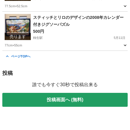
77.5cm×52.5cm
神奈川
川崎市
柿生駅
パズル
スティッチとリロのデザインの2008年カレンダー
付きジグソーパズル
500円
売ります
柿生駅
5月11日
77cm×55cm
神奈川
川崎市
柿生駅
パズル
ジグソーパズル
ページTOPへ
投稿
誰でも今すぐ30秒で投稿出来る
投稿画面へ (無料)