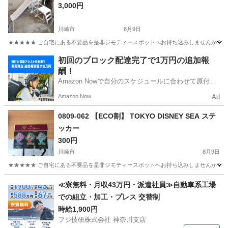
3,000円
川崎市
8月9日
★★★★★ ご自宅にある不要品を是非ジモティースポットへお持ち込みしませんか？ 家
神奈川
川崎市
おもちゃ
すべり台
初回のブロック配達完了で1万円の追加報
酬！
Amazon Nowで自分のスケジュールに合わせて原付や
電動アシスト自転車で配達し、報酬を獲得しましょ
Amazon Now
Ad
う！
0809-062 【ECO割】 TOKYO DISNEY SEA ステ
ッカー
300円
川崎市
8月9日
★★★★★ ご自宅にある不要品を是非ジモティースポットへお持ち込みしませんか？ 家
神奈川
川崎市
その他
ステッカー
≪寮無料・月収43万円・派遣社員≫自動車系工場
での組立・加工・プレス 交替制
時給1,900円
フジ技研株式会社 神奈川支店