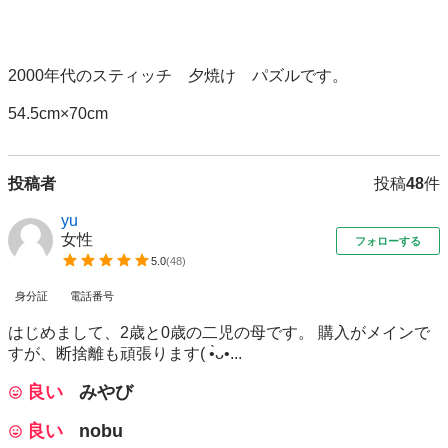
2000年代のスティッチ　夕焼け　パズルです。

54.5cm×70cm
投稿者
投稿
48
件
yu
女性
フォローする
5.0
(
48
)
身分証
電話番号
はじめまして、2歳と0歳の二児の母です。 購入がメインで
すが、断捨離も頑張ります( •̀ᴗ•...
良い
みやび
良い
nobu