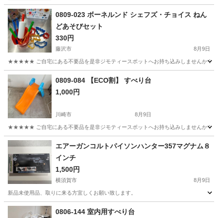
0809-023 ボーネルンド シェフズ・チョイス ねん
どあそびセット
330円
藤沢市
8月9日
★★★★★ ご自宅にある不要品を是非ジモティースポットへお持ち込みしませんか？ 家
神奈川
藤沢市
おもちゃ
ねんど
0809-084 【ECO割】 すべり台
1,000円
川崎市
8月9日
★★★★★ ご自宅にある不要品を是非ジモティースポットへお持ち込みしませんか？ 家
神奈川
川崎市
おもちゃ
すべり台
エアーガンコルトパイソンハンター357マグナム８
インチ
1,500円
横須賀市
8月9日
新品未使用品、取りに来る方宜しくお願い致します。
神奈川
横須賀市
おもちゃ
新品
0806-144 室内用すべり台