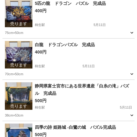
神奈川
川崎市
柿生駅
その他
トイザらス
5匹の龍 ドラゴン パズル 完成品
400円
売ります
柿生駅
5月11日
75cm×50cm
神奈川
川崎市
柿生駅
パズル
ドラゴン
白龍 ドラゴンパズル 完成品
400円
売ります
柿生駅
5月11日
70cm×50cm
神奈川
川崎市
柿生駅
パズル
ドラゴン
静岡県富士宮市にある世界遺産「白糸の滝」パズ
ル 完成品
500円
売ります
柿生駅
5月11日
38cm×53cm
神奈川
川崎市
柿生駅
パズル
四季の詩 姫路城 -白鷺の城 パズル完成品
500円