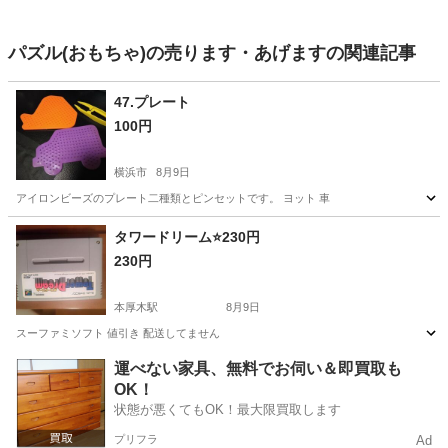
パズル(おもちゃ)の売ります・あげますの関連記事
47.プレート
100円
横浜市
8月9日
アイロンビーズのプレート二種類とピンセットです。 ヨット 車
神奈川
横浜市
おもちゃ
アイロンビーズ
タワードリーム⭐️230円
230円
本厚木駅
8月9日
スーファミソフト 値引き 配送してません
神奈川
厚木市
本厚木駅
テレビゲーム
ドリーム
運べない家具、無料でお伺い＆即買取も
OK！
状態が悪くてもOK！最大限買取します
プリフラ
Ad