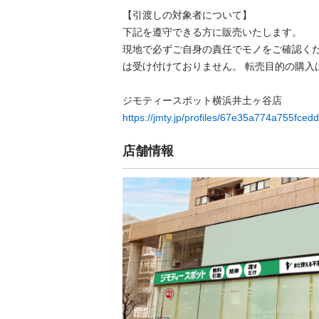
【引渡しの対象者について】

下記を遵守できる⽅に販売いたします。

現地で必ずご⾃⾝の責任でモノをご確認く
は受け付けておりません。 転売⽬的の購⼊は禁
https://jmty.jp/profiles/67e35a774a755fced
店舗情報