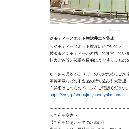
ジモティースポット横浜井土ヶ谷店
＜ジモティースポット横浜店について＞

横浜市とジモティーが連携して運営しています
粗⼤ごみ等の減量を⽬的にまだ使えるものをリ
たくさん品物がありますのでお気軽にご来場く
家具家電などの不要品の持ち込みも大歓迎！
https://jmty.jp/about/jmtyspot_yokohama
＝＝＝＝＝＝＝＝＝＝＝＝＝＝＝＝＝＝＝＝＝
＜ご利用案内＞

【ご利用にあたってのお願い】
