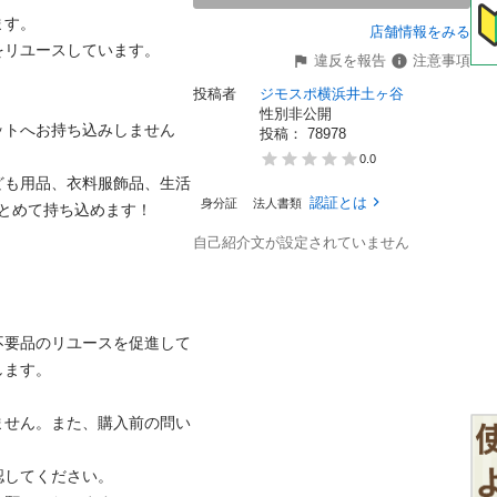
。

店舗情報をみる
ユースしています。

違反を報告
注意事項
投稿者
ジモスポ横浜井土ヶ谷
性別非公開
ットへお持ち込みしません
投稿： 
78978
0.0
ども用品、衣料服飾品、生活
認証とは
身分証
法人書類
めて持ち込めます！

自己紹介文が設定されていません
不要品のリユースを促進して
。

ません。また、購入前の問い
てください。
