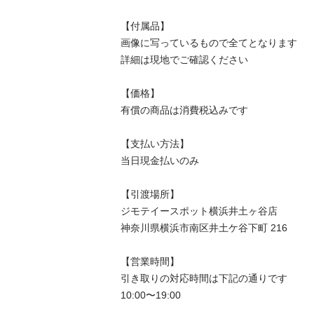
【付属品】

画像に写っているもので全てとなります

詳細は現地でご確認ください

【価格】

有償の商品は消費税込みです

【⽀払い⽅法】

当⽇現⾦払いのみ

【引渡場所】

ジモテイースポット横浜井土ヶ谷店

神奈川県横浜市南区井⼟ケ⾕下町 216

【営業時間】

引き取りの対応時間は下記の通りです

10:00〜19:00
