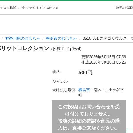
0510-351 ステゴサウルスフェバリットコレクション (ジモスポ横浜井土ヶ谷) 横浜のおもちゃの中古あげます・譲ります｜ジモティーで不用品の処分
中古
売ります・あげます
地元の掲示
神奈川県のおもちゃ
横浜市のおもちゃ
0510-351 ステゴサウル
ェバリットコレクション
（投稿ID : 1p1wol）
更新
2026年5月15日 07:36
作成
2026年5月10日 05:26
価格
500円
ジャンル
-
受け渡し場所
横浜市
 - 南区
 - 井土ケ谷下
町
この投稿はお問い合わせを受
け付けておりません。
投稿の詳細の確認や商品の購
入は、直接ご来店ください。