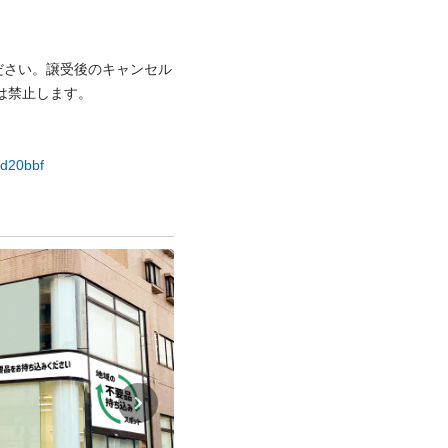
ださい。譲受後のキャンセル
⽌します。

dd20bbf