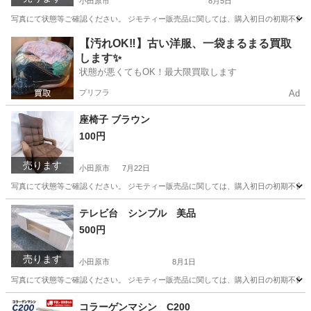
小田原市
8月5日
写真にて状態等ご確認ください。 ジモティー販売品に関しては、購入初日の初期不良以
神奈川
小田原市
キッチン家電
【汚れOK‼️】古い洋服、一袋まるまる買取
します✨
状態が悪くてもOK！最大限買取します
プリフラ
Ad
座椅子 ブラウン
100円
売ります
小田原市
7月22日
写真にて状態等ご確認ください。 ジモティー販売品に関しては、購入初日の初期不良以
神奈川
小田原市
椅子
テレビ台 シンプル 美品
500円
売ります
小田原市
8月1日
写真にて状態等ご確認ください。 ジモティー販売品に関しては、購入初日の初期不良以
神奈川
小田原市
収納家具
コラーゲンマシン C200