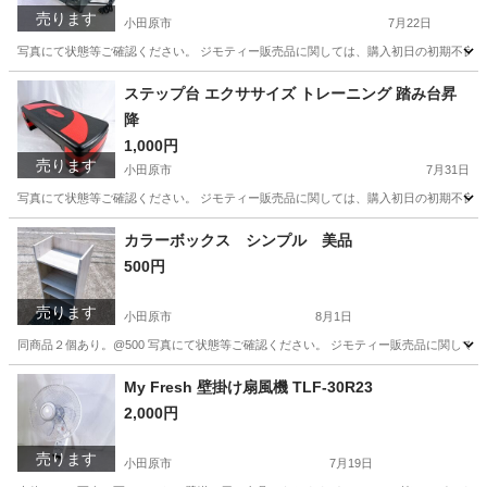
売ります
小田原市
7月22日
写真にて状態等ご確認ください。 ジモティー販売品に関しては、購入初日の初期不良以
神奈川
小田原市
キッチン家電
象印
ステップ台 エクササイズ トレーニング 踏み台昇
降
1,000円
売ります
小田原市
7月31日
写真にて状態等ご確認ください。 ジモティー販売品に関しては、購入初日の初期不良以
神奈川
小田原市
フィットネス、トレーニング
カラーボックス シンプル 美品
500円
売ります
小田原市
8月1日
同商品２個あり。@500 写真にて状態等ご確認ください。 ジモティー販売品に関して
神奈川
小田原市
収納家具
商品
My Fresh 壁掛け扇風機 TLF-30R23
2,000円
売ります
小田原市
7月19日