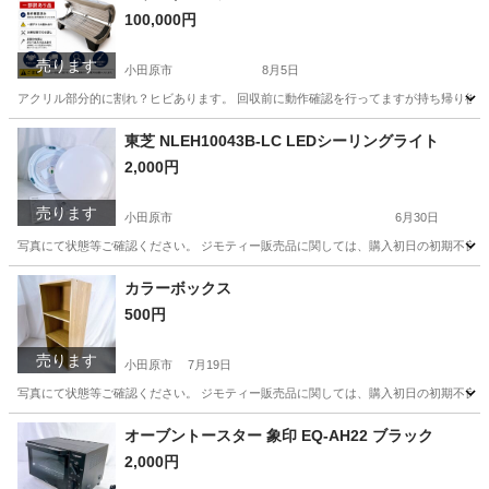
100,000円
売ります
小田原市
8月5日
アクリル部分的に割れ？ヒビあります。 回収前に動作確認を行ってますが持ち帰り後はそ
神奈川
小田原市
美容家電
コラーゲンマシン
東芝 NLEH10043B-LC LEDシーリングライト
2,000円
売ります
小田原市
6月30日
写真にて状態等ご確認ください。 ジモティー販売品に関しては、購入初日の初期不良以
神奈川
小田原市
生活家電
NLEH
カラーボックス
500円
売ります
小田原市
7月19日
写真にて状態等ご確認ください。 ジモティー販売品に関しては、購入初日の初期不良以
神奈川
小田原市
収納家具
オーブントースター 象印 EQ-AH22 ブラック
2,000円