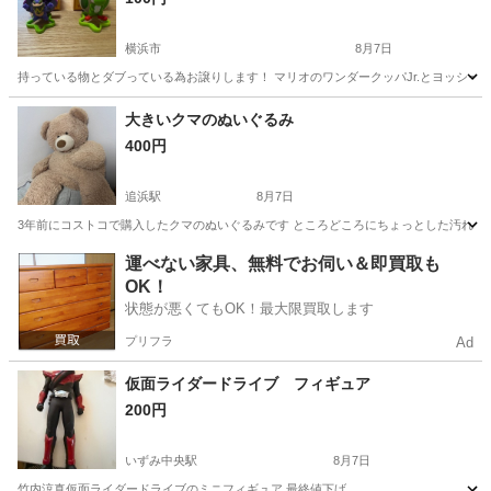
横浜市
8月7日
持っている物とダブっている為お譲りします！ マリオのワンダークッパJr.とヨッシーです
神奈川
横浜市
おもちゃ
マリオ
大きいクマのぬいぐるみ
400円
追浜駅
8月7日
3年前にコストコで購入したクマのぬいぐるみです ところどころにちょっとした汚れや
神奈川
横須賀市
追浜駅
おもちゃ
運べない家具、無料でお伺い＆即買取も
OK！
状態が悪くてもOK！最大限買取します
プリフラ
Ad
仮面ライダードライブ フィギュア
200円
いずみ中央駅
8月7日
竹内涼真仮面ライダードライブのミニフィギュア 最終値下げ