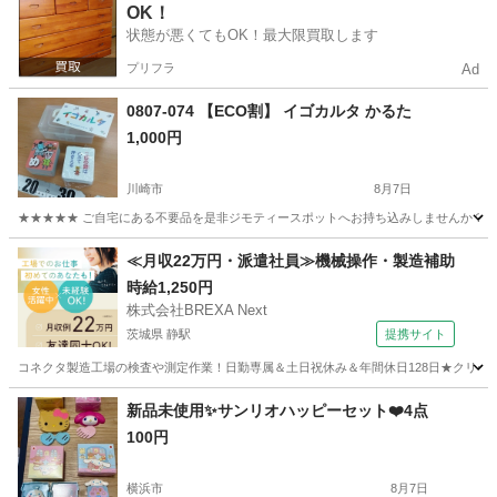
OK！
状態が悪くてもOK！最大限買取します
プリフラ
Ad
0807-074 【ECO割】 イゴカルタ かるた
1,000円
川崎市
8月7日
★★★★★ ご自宅にある不要品を是非ジモティースポットへお持ち込みしませんか？ 家
神奈川
川崎市
カードゲーム
現地
≪月収22万円・派遣社員≫機械操作・製造補助
時給1,250円
株式会社BREXA Next
茨城県 静駅
提携サイト
コネクタ製造工場の検査や測定作業！日勤専属＆土日祝休み＆年間休日128日★クリーン
茨城
常陸大宮市
静駅
その他
新品未使用✨サンリオハッピーセット❤️4点
100円
横浜市
8月7日