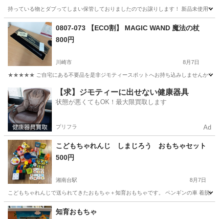
持っている物とダブってしまい保管しておりましたのでお譲りします！ 新品未使用ですが
神奈川
横浜市
おもちゃ
0807-073 【ECO割】 MAGIC WAND 魔法の杖
800円
川崎市
8月7日
★★★★★ ご自宅にある不要品を是非ジモティースポットへお持ち込みしませんか？ 家
神奈川
川崎市
おもちゃ
現地
【求】ジモティーに出せない健康器具
状態が悪くてもOK！最大限買取します
プリフラ
Ad
こどもちゃれんじ しまじろう おもちゃセット
500円
湘南台駅
8月7日
こどもちゃれんじで送られてきたおもちゃ＋知育おもちゃです。 ペンギンの車 着脱出来
神奈川
藤沢市
湘南台駅
おもちゃ
こどもちゃれんじ
知育おもちゃ