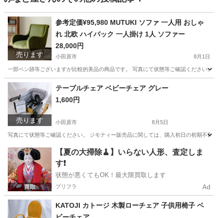
参考定価¥95,980 MUTUKI ソファ 一人用 おしゃ
れ 北欧 ハイバック 一人掛け 1人 ソファー
28,000円
売ります
小田原市
8月1日
一部ペン跡等ございますが比較的美品の商品です。 写真にて状態等ご確認ください。 
神奈川
小田原市
ソファ
商品
テーブルチェア ベビーチェア グレー
1,600円
売ります
小田原市
8月5日
写真にて状態等ご確認ください。 ジモティー販売品に関しては、購入初日の初期不良以
神奈川
小田原市
ベビー用品
【夏の大掃除🧹】いらない人形、査定しま
す❗️
状態が悪くてもOK！最大限買取します
プリフラ
Ad
KATOJI カトージ 木製ローチェア 子供用椅子 ベ
ビーチェア