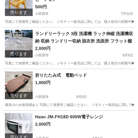
500円
売ります
小田原市
7月31日
写真にて状態等ご確認ください。 ジモティー販売品に関しては、購入初日の初期不良以
神奈川
小田原市
椅子
ランドリーラック 3段 洗濯機 ラック伸縮 洗濯機収
納 収納 ランドリー収納 脱衣所 洗面所 フラット棚
2,000円
売ります
小田原市
8月5日
写真にて状態等ご確認ください。 ジモティー販売品に関しては、購入初日の初期不良以
神奈川
小田原市
収納家具
ランドリー
折りたたみ式 電動ベッド
1,000円
売ります
小田原市
8月5日
寝具のため使用感あり 写真にて状態等ご確認ください。 ジモティー販売品に関しては
神奈川
小田原市
ベッド
電動
Haier JM-FH18D 600W電子レンジ
2,000円
売ります