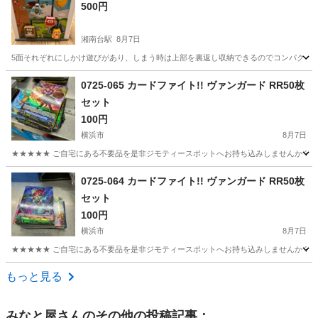
500円
湘南台駅
8月7日
5面それぞれにしかけ遊びがあり、しまう時は上部を裏返し収納できるのでコンパクトにな
神奈川
藤沢市
湘南台駅
おもちゃ
奥行き
0725-065 カードファイト!! ヴァンガード RR50枚
セット
100円
横浜市
8月7日
★★★★★ ご自宅にある不要品を是非ジモティースポットへお持ち込みしませんか？ 家
神奈川
横浜市
カードゲーム
ヴァンガード
0725-064 カードファイト!! ヴァンガード RR50枚
セット
100円
横浜市
8月7日
★★★★★ ご自宅にある不要品を是非ジモティースポットへお持ち込みしませんか？ 家
神奈川
横浜市
カードゲーム
ヴァンガード
もっと見る
みなと屋
さんのその他の投稿記事：