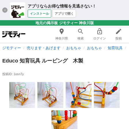
アプリならお得な情報を見逃さない！
インストール
アプリで開く
地元の掲示板 ジモティー 神奈川版
神奈川県
検索
ログイン
投稿
ジモティー
売ります・あげます
おもちゃ
おもちゃ
知育玩具
Educo 知育玩具 ルーピング 木製
投稿ID: 1osn7y