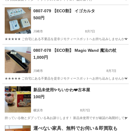
神奈川
横浜市
いずみ中央駅
おもちゃ
0807-079 【ECO割】 イゴカルタ
500円
川崎市
8月7日
★★★★★ ご自宅にある不要品を是非ジモティースポットへお持ち込みしませんか？ 家
神奈川
川崎市
カードゲーム
現地
0807-078 【ECO割】 Magic Wand 魔法の杖
1,000円
川崎市
8月7日
★★★★★ ご自宅にある不要品を是非ジモティースポットへお持ち込みしませんか？ 家
神奈川
川崎市
おもちゃ
現地
新品未使用✨ちいかわ❤️古本屋
100円
横浜市
8月7日
持っている物とダブっている為お譲りします！ 新品未使用ですが確認の為開封しておりま
神奈川
横浜市
おもちゃ
ちい
運べない家具、無料でお伺い＆即買取も