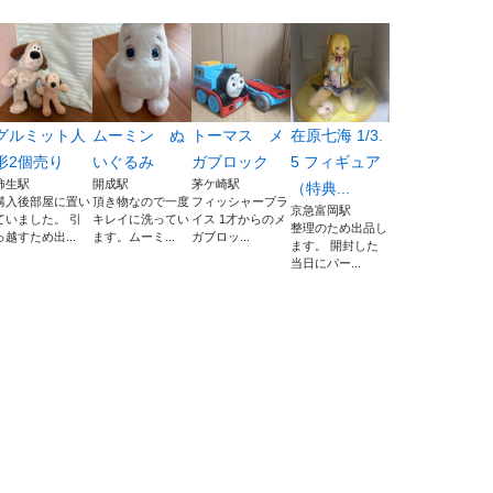
グルミット人
ムーミン ぬ
トーマス メ
在原七海 1/3.
形2個売り
いぐるみ
ガブロック
5 フィギュア
柿生駅
開成駅
茅ケ崎駅
（特典...
購入後部屋に置い
頂き物なので一度
フィッシャープラ
京急富岡駅
ていました。 引
キレイに洗ってい
イス 1才からのメ
整理のため出品し
っ越すため出...
ます。ムーミ...
ガブロッ...
ます。 開封した
当日にパー...