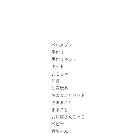
ベルメゾン

手作り

手作りキット

キット

おもちゃ

知育

知育玩具

おままごとセット

おままごと

ままごと

お店屋さんごっこ

ベビー

赤ちゃん
