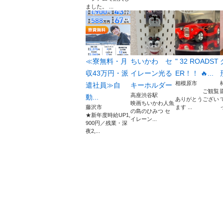
ました。 ...
≪寮無料・月
ちいかわ セ
" 32 ROADST
収43万円・派
イレーン光る
ER！！ 🔥...
相模原市
遣社員≫自
キーホルダー
ご観覧
高座渋谷駅
動...
ありがとうござい
映画ちいかわ人魚
藤沢市
ます ...
の島のひみつ セ
★新年度時給UP1,
イレーン...
900円／残業・深
夜2,...