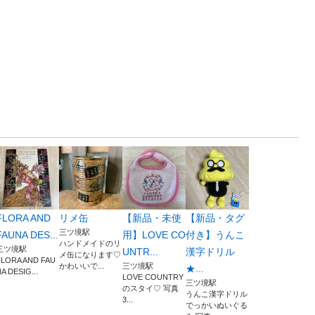
FLORA AND
リメ缶
【新品・未使
【新品・タグ
三ツ境駅
FAUNA DES...
用】LOVE CO
付き】うんこ
ハンドメイドのリ
三ツ境駅
UNTR...
漢字ドリル
メ缶になります♡
FLORA AND FAU
かわいいで...
三ツ境駅
★...
A DESIG...
LOVE COUNTRY
三ツ境駅
のスタイ♡ 写真
うんこ漢字ドリル
3...
でっかいぬいぐる