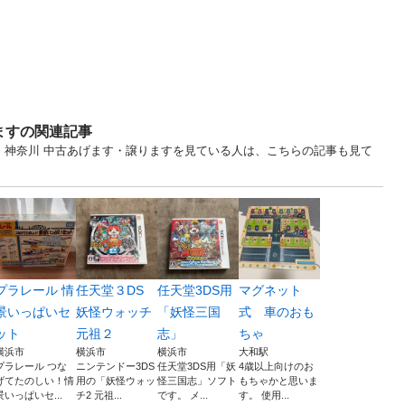
ますの関連記事
... 神奈川 中古あげます・譲りますを見ている人は、こちらの記事も見て
プラレール 情
任天堂３DS
任天堂3DS用
マグネット
景いっぱいセ
妖怪ウォッチ
「妖怪三国
式 車のおも
ット
元祖２
志」
ちゃ
横浜市
横浜市
横浜市
大和駅
プラレール つな
ニンテンドー3DS
任天堂3DS用「妖
4歳以上向けのお
げてたのしい！情
用の「妖怪ウォッ
怪三国志」ソフト
もちゃかと思いま
景いっぱいセ...
チ2 元祖...
です。 メ...
す。 使用...