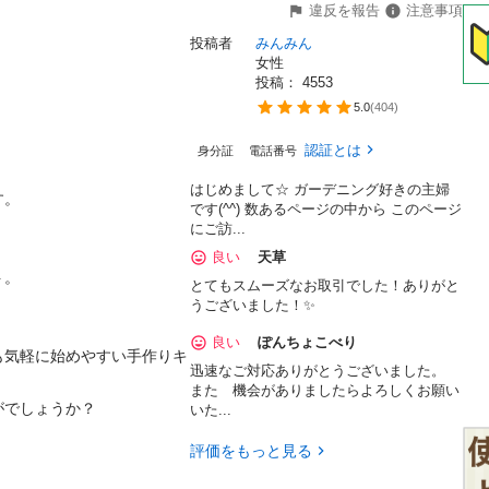
違反を報告
注意事項
投稿者
みんみん
女性
投稿： 
4553
5.0
(
404
)
認証とは
身分証
電話番号
はじめまして☆ ガーデニング好きの主婦
。

です(^^) 数あるページの中から このページ
にご訪...
良い
天草
。

とてもスムーズなお取引でした！ありがと
うございました！✨
良い
ぽんちょこべり
も気軽に始めやすい手作りキ
迅速なご対応ありがとうございました。
また 機会がありましたらよろしくお願い
でしょうか？

いた...
評価をもっと見る