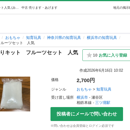
【新品・未開封】SOFT TOY 手作りキットフルーツセット人気 (みんみん) 三ツ境のおもちゃ《知育玩具》の中古あげます・譲ります｜ジモティーで不用品の処分
中古
売ります・あげます
地元の掲示
おもちゃ
知育玩具
神奈川県の知育玩具
横浜市の知育玩具
 フルーツセット 人気
手作りキット フルーツセット 人気
10
お気に入り登録
作成
2026年6月16日 10:02
価格
2,700円
ジャンル
おもちゃ
 > 
知育玩具
受け渡し場所
横浜市
 - 瀬谷区
相鉄本線 - 
三ツ境駅
投稿者にメールで問い合わせ
※問い合わせは会員登録とログイン必須です