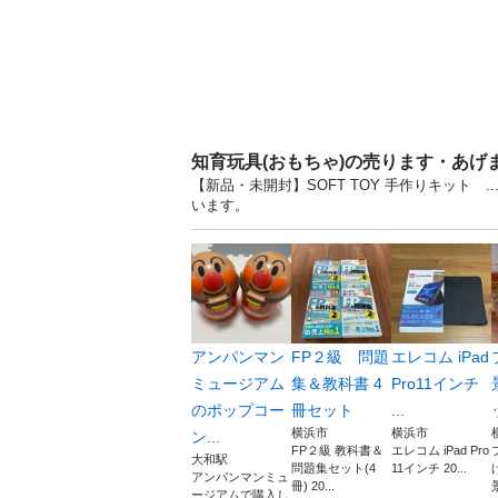
知育玩具(おもちゃ)の売ります・あげ
【新品・未開封】SOFT TOY 手作りキット 
います。
アンパンマン
FP２級 問題
エレコム iPad
ミュージアム
集＆教科書 4
Pro11インチ
のポップコー
冊セット
...
横浜市
横浜市
ン...
FP２級 教科書＆
エレコム iPad Pro
大和駅
問題集セット(4
11インチ 20...
アンパンマンミュ
冊) 20...
ージアムで購入し