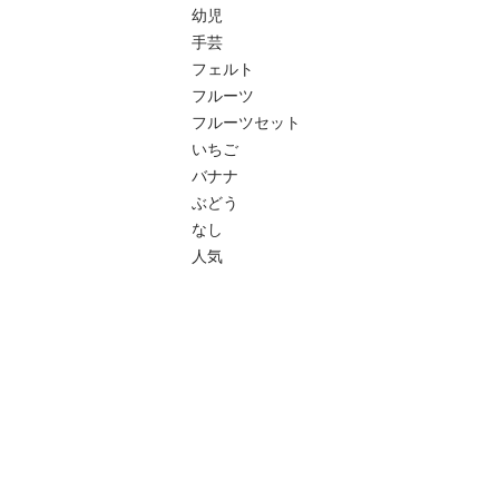
幼児

手芸

フェルト

フルーツ

フルーツセット

いちご

バナナ

ぶどう

なし

人気