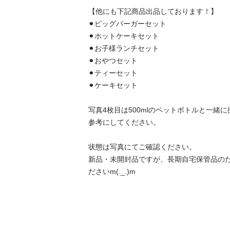
【他にも下記商品出品しております！】

⚫︎ビッグバーガーセット

⚫︎ホットケーキセット

⚫︎お子様ランチセット

⚫︎おやつセット

⚫︎ティーセット

⚫︎ケーキセット

写真4枚目は500mlのペットボトルと一緒
参考にしてください。

状態は写真にてご確認ください。

新品・未開封品ですが、長期自宅保管品の
ださいm(._.)m
