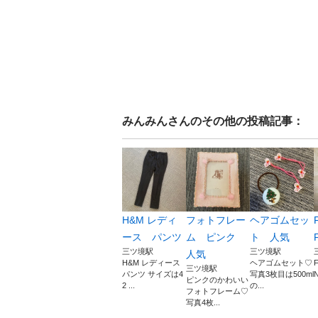
みんみん
さんのその他の投稿記事：
H&M レディ
フォトフレー
ヘアゴムセッ
ース パンツ
ム ピンク
ト 人気
三ツ境駅
三ツ境駅
人気
H&M レディース
ヘアゴムセット♡
三ツ境駅
パンツ サイズは4
写真3枚目は500ml
N
ピンクのかわいい
2 ...
の...
フォトフレーム♡
写真4枚...