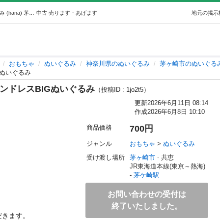
マイメロディ ホワイトフラワーインドレスBIGぬいぐるみ (hana) 茅ケ崎のおもちゃ《ぬいぐるみ》の中古あげます・譲ります｜ジモティーで不用品の処分
中古
売ります・あげます
地元の掲示
おもちゃ
ぬいぐるみ
神奈川県のぬいぐるみ
茅ヶ崎市のぬいぐる
Gぬいぐるみ
ンドレスBIGぬいぐるみ
（投稿ID : 1jo2t5）
更新
2026年6月11日 08:14
作成
2026年6月8日 10:10
商品価格
700円
ジャンル
おもちゃ
 > 
ぬいぐるみ
受け渡し場所
茅ヶ崎市
 - 共恵
JR東海道本線(東京～熱海) 
- 
茅ケ崎駅
お問い合わせの受付は
終了いたしました。
ます。 
