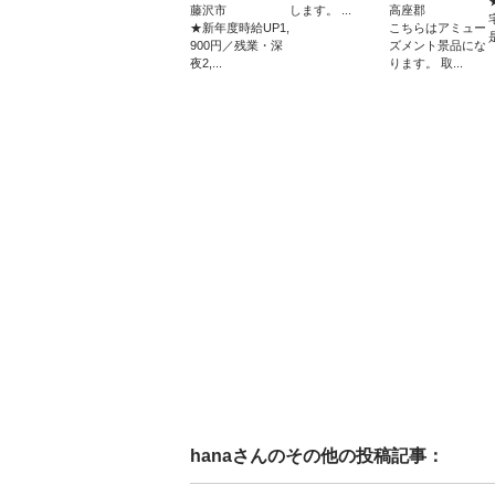
藤沢市
します。 ...
高座郡
★新年度時給UP1,
こちらはアミュー
900円／残業・深
ズメント景品にな
夜2,...
ります。 取...
hana
さんのその他の投稿記事：