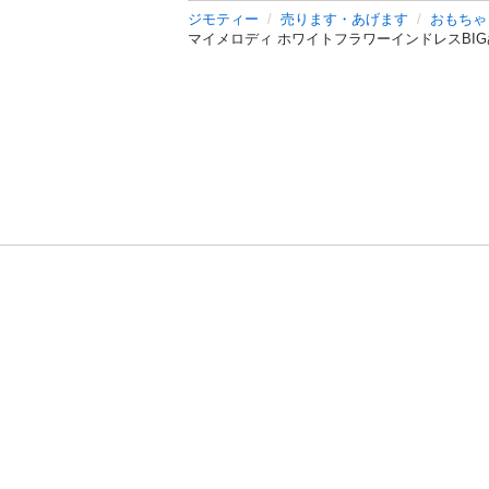
ジモティー
売ります・あげます
おもちゃ
マイメロディ ホワイトフラワーインドレスBI
利用規約
プライ
運営会社
サイトマッ
© 2011-
2026
Jmty, Inc.