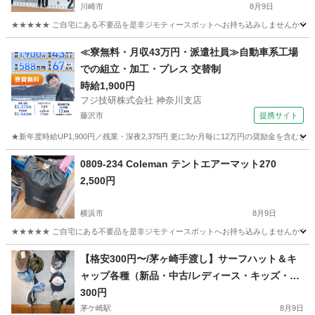
川崎市
8月9日
★★★★★ ご自宅にある不要品を是非ジモティースポットへお持ち込みしませんか？ 家
神奈川
川崎市
その他
okuma
≪寮無料・月収43万円・派遣社員≫自動車系工場
での組立・加工・プレス 交替制
時給1,900円
フジ技研株式会社 神奈川支店
藤沢市
提携サイト
★新年度時給UP1,900円／残業・深夜2,375円 更に3か月毎に12万円の奨励金を含む
神奈川
藤沢市
その他
0809-234 Coleman テントエアーマット270
2,500円
横浜市
8月9日
★★★★★ ご自宅にある不要品を是非ジモティースポットへお持ち込みしませんか？ 家
神奈川
横浜市
その他
Coleman
【格安300円〜/茅ヶ崎手渡し】サーフハット＆キ
ャップ各種（新品・中古/レディース・キッズ・メ
ンズ）日焼け防止・マリンスポーツに！
300円
茅ケ崎駅
8月9日