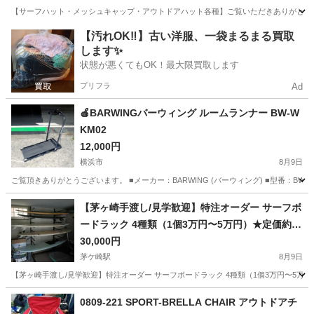
​【サーフハット・メッシュキャップ・アウトドアハット各種】 ​ご覧いただきありがとう
神奈川
茅ヶ崎市
茅ケ崎駅
マリンスポーツ
サーフハット
【汚れOK‼️】古い洋服、一袋まるまる買取
します✨
状態が悪くてもOK！最大限買取します
プリフラ
Ad
🍎BARWINGバーウィング ルームランナー BW-W
KM02
12,000円
横浜市
8月9日
ご覧頂きありがとうございます。 ■メーカー：BARWING (バーウィング) ■型番：BW-WKM02
神奈川
横浜市
ランニング、ジョギング
バーウィング
【茅ヶ崎手渡し/見学歓迎】特注オーダー サーフボ
ードラック 4種類（1個3万円〜5万円）★定価約15
万円/個★縦掛けバー付
30,000円
茅ケ崎駅
8月9日
​【茅ヶ崎手渡し/見学歓迎】特注オーダー サーフボードラック 4種類（1個3万円〜5万円）
神奈川
茅ヶ崎市
茅ケ崎駅
マリンスポーツ
0809-221 SPORT-BRELLA CHAIR アウトドアチ