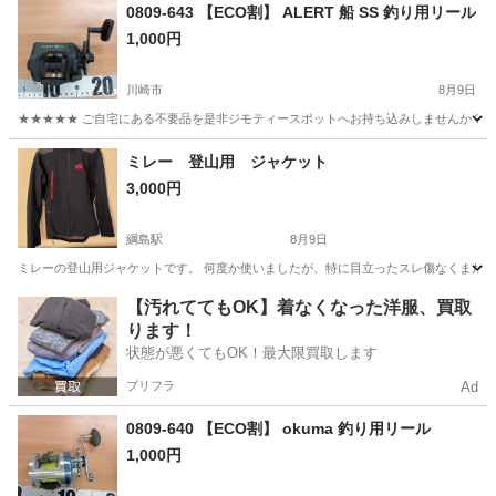
神奈川
横浜市
綱島駅
その他
0809-643 【ECO割】 ALERT 船 SS 釣り用リール
1,000円
川崎市
8月9日
★★★★★ ご自宅にある不要品を是非ジモティースポットへお持ち込みしませんか？ 家
神奈川
川崎市
その他
リール
ミレー 登山用 ジャケット
3,000円
綱島駅
8月9日
ミレーの登山用ジャケットです。 何度か使いましたが、特に目立ったスレ傷なくまだ
神奈川
横浜市
綱島駅
スポーツウェア
【汚れててもOK】着なくなった洋服、買取
ります！
状態が悪くてもOK！最大限買取します
プリフラ
Ad
0809-640 【ECO割】 okuma 釣り用リール
1,000円