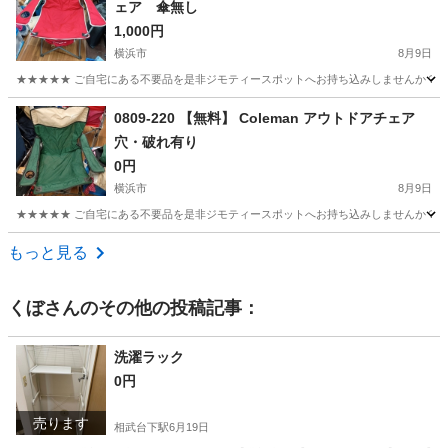
ェア 傘無し
1,000円
横浜市
8月9日
★★★★★ ご自宅にある不要品を是非ジモティースポットへお持ち込みしませんか？ 家
神奈川
横浜市
その他
アウトドア
0809-220 【無料】 Coleman アウトドアチェア
穴・破れ有り
0円
横浜市
8月9日
★★★★★ ご自宅にある不要品を是非ジモティースポットへお持ち込みしませんか？ 家
神奈川
横浜市
その他
Coleman
もっと見る
くぼ
さんのその他の投稿記事：
洗濯ラック
0円
売ります
相武台下駅
6月19日