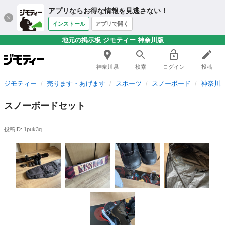
アプリならお得な情報を見逃さない！
インストール
アプリで開く
地元の掲示板 ジモティー 神奈川版
神奈川県
検索
ログイン
投稿
ジモティー
売ります・あげます
スポーツ
スノーボード
神奈川
スノーボードセット
投稿ID: 1puk3q