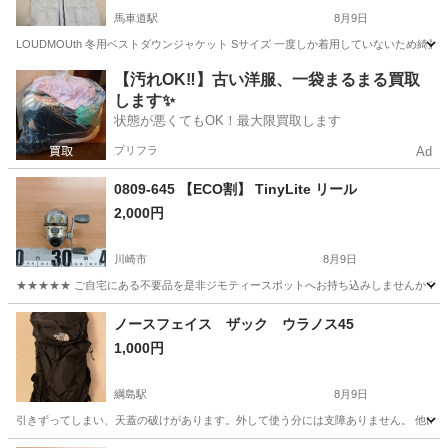
馬車道駅
8月9日
LOUDMOUth 冬用ベストダウンジャケット Sサイズ 一度しか着用していないため綺麗
神奈川
横浜市
馬車道駅
ゴルフ
【汚れOK‼️】古い洋服、一袋まるまる買取
します✨
状態が悪くてもOK！最大限買取します
プリフラ
Ad
0809-645 【ECO割】 TinyLite リール
2,000円
川崎市
8月9日
★★★★★ ご自宅にある不要品を是非ジモティースポットへお持ち込みしませんか？ 家
神奈川
川崎市
その他
リール
ノースフェイス ザック ウラノス45
1,000円
綱島駅
8月9日
引きずってしまい、天蓋の破けがあります。外して使う分には支障ありません。 他にも