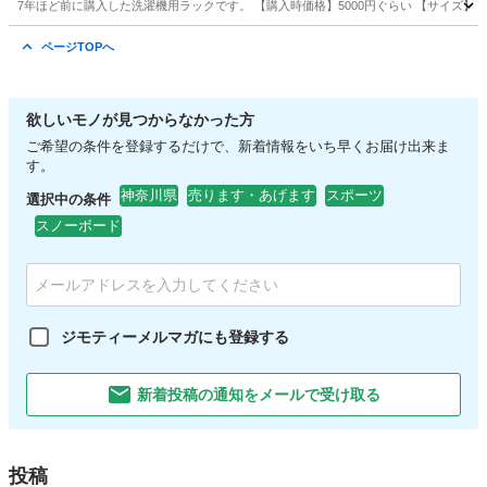
7年ほど前に購入した洗濯機用ラックです。 【購入時価格】5000円ぐらい 【サイズ】縦：
神奈川
座間市
相武台下駅
収納家具
ラック
ページTOPへ
欲しいモノが見つからなかった方
ご希望の条件を登録するだけで、新着情報をいち早くお届け出来ま
す。
神奈川県
売ります・あげます
スポーツ
選択中の条件
スノーボード
ジモティーメルマガにも登録する
新着投稿の通知をメールで受け取る
投稿