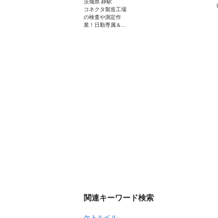
茨城県 静駅
コネクタ製造工場
の検査や測定作
業！日勤専属＆...
関連キーワード検索
ケトルベル