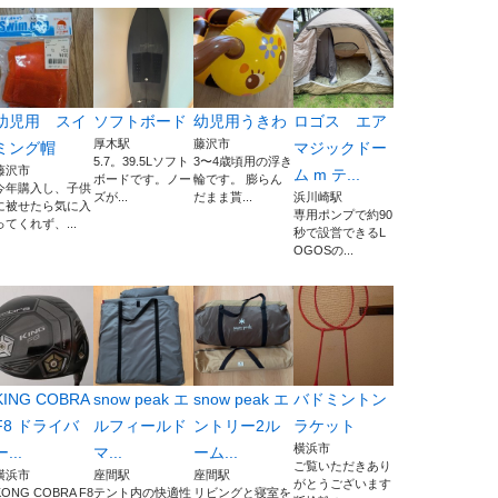
幼児用 スイ
ソフトボード
幼児用うきわ
ロゴス エア
厚木駅
藤沢市
ミング帽
マジックドー
5.7。39.5Lソフト
3〜4歳頃用の浮き
藤沢市
ム m テ...
ボードです。ノー
輪です。 膨らん
今年購入し、子供
ズが...
だまま貰...
浜川崎駅
に被せたら気に入
専用ポンプで約90
ってくれず、...
秒で設営できるL
OGOSの...
KING COBRA
snow peak エ
snow peak エ
バドミントン
F8 ドライバ
ルフィールド
ントリー2ル
ラケット
横浜市
ー...
マ...
ーム...
ご覧いただきあり
横浜市
座間駅
座間駅
がとうございます
KONG COBRA F8
テント内の快適性
リビングと寝室を