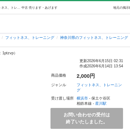
ケトルベル10キロと12キロ (たまご焼き) 星川のフィットネス、トレーニングの中古あげます・譲ります｜ジモティーで不用品の処分
中古
売ります・あげます
地元の掲示
フィットネス、トレーニング
神奈川県のフィットネス、トレーニング
 1ptzvp）
更新
2026年6月15日 02:31
作成
2026年6月14日 13:54
商品価格
2,000円
ジャンル
フィットネス、トレーニン
グ
受け渡し場所
横浜市
 - 保土ケ谷区
相鉄本線 - 
星川駅
お問い合わせの受付は
終了いたしました。