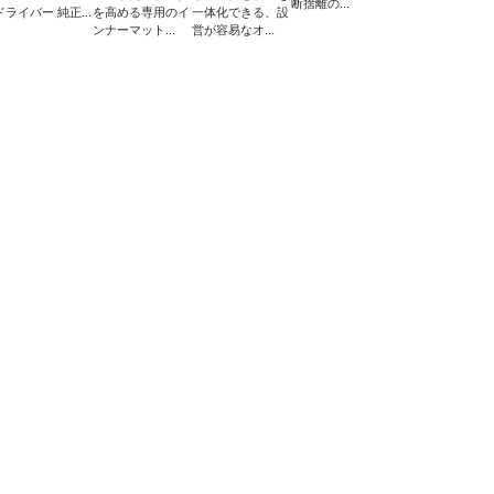
断捨離の...
ドライバー 純正...
を高める専用のイ
一体化できる、設
ンナーマット...
営が容易なオ...