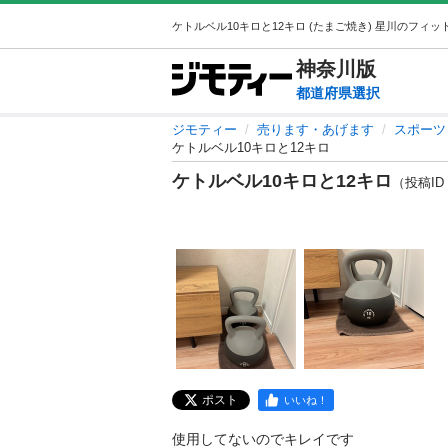
神奈川
版
都道府県選択
ジモティー
売ります・あげます
スポーツ
ケトルベル10キロと12キロ
ケトルベル10キロと12キロ
（投稿ID :
ポスト
いいね！
使用してないのでキレイです