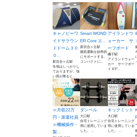
キャノピーワ
Smart WOND
アイランドウ
イドサラウン
ER Core エ...
ォーカー サ
新百合ヶ丘駅
ドドーム３０
ーフボード
腹筋運動を効率的
磯子駅
０...
にサポートする、
アイランドウォー
新百合ヶ丘駅
コンパクトに...
カー サーフボー
生地はしっかりし
ド 6'3"...
ておりますが、強
い雨が降ると...
≪月収22万
ダンベル
キックミット
大口駅
大口駅
円・派遣社員
自宅トレーニング
自宅トレーニング
≫機械操作・
用に使用していま
用に使用していま
した。 ...
した。 ...
製...