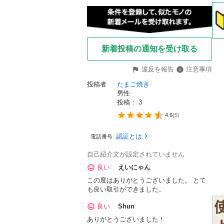
新着投稿の通知を受け取る
違反を報告
注意事項
投稿者
たまご焼き
男性
投稿： 
3
4.6
(
5
)
認証とは
電話番号
自己紹介文が設定されていません
良い
えいにゃん
この度はありがとうございました。 とて
も良い取引ができました。
良い
Shun
ありがとうございました！