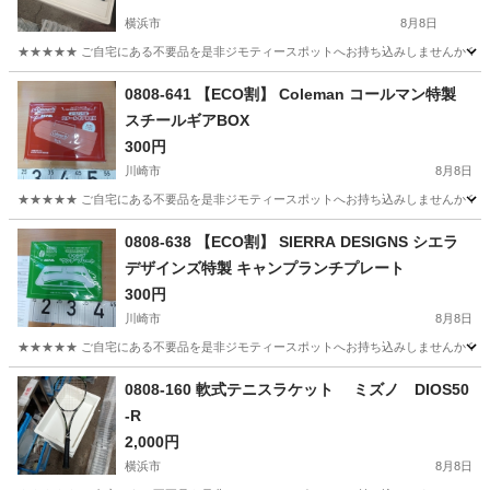
横浜市
8月8日
★★★★★ ご自宅にある不要品を是非ジモティースポットへお持ち込みしませんか？ 家
神奈川
横浜市
テニス
Kawasaki
0808-641 【ECO割】 Coleman コールマン特製
スチールギアBOX
300円
川崎市
8月8日
★★★★★ ご自宅にある不要品を是非ジモティースポットへお持ち込みしませんか？ 家
神奈川
川崎市
その他
Coleman
0808-638 【ECO割】 SIERRA DESIGNS シエラ
デザインズ特製 キャンプランチプレート
300円
川崎市
8月8日
★★★★★ ご自宅にある不要品を是非ジモティースポットへお持ち込みしませんか？ 家
神奈川
川崎市
その他
現地
0808-160 軟式テニスラケット ミズノ DIOS50
-R
2,000円
横浜市
8月8日