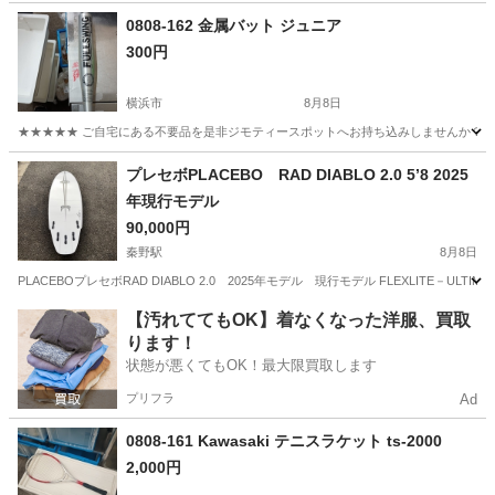
神奈川
藤沢市
その他
0808-162 金属バット ジュニア
300円
横浜市
8月8日
★★★★★ ご自宅にある不要品を是非ジモティースポットへお持ち込みしませんか？ 家
神奈川
横浜市
野球
金属バット
プレセボPLACEBO RAD DIABLO 2.0 5’8 2025
年現行モデル
90,000円
秦野駅
8月8日
PLACEBOプレセボRAD DIABLO 2.0 2025年モデル 現行モデル FLEXLITE－ULTIMAT
神奈川
秦野市
秦野駅
マリンスポーツ
【汚れててもOK】着なくなった洋服、買取
ります！
状態が悪くてもOK！最大限買取します
プリフラ
Ad
0808-161 Kawasaki テニスラケット ts-2000
2,000円