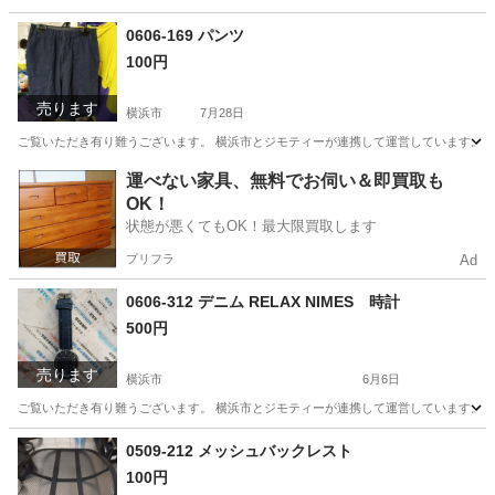
神奈川
横浜市
その他
リユース
0606-169 パンツ
100円
売ります
横浜市
7月28日
ご覧いただき有り難うございます。 横浜市とジモティーが連携して運営しています。 粗
神奈川
横浜市
パンツ
リユース
運べない家具、無料でお伺い＆即買取も
OK！
状態が悪くてもOK！最大限買取します
プリフラ
Ad
0606-312 デニム RELAX NIMES 時計
500円
売ります
横浜市
6月6日
ご覧いただき有り難うございます。 横浜市とジモティーが連携して運営しています。 粗
神奈川
横浜市
アクセサリー
リユース
0509-212 メッシュバックレスト
100円