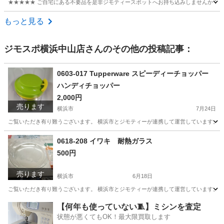
★★★★★ ご自宅にある不要品を是非ジモティースポットへお持ち込みしませんか？ 家
神奈川
横浜市
テニス
現地
もっと見る
ジモスポ横浜中山店
さんのその他の投稿記事：
0603-017 Tupperware スピーディーチョッパー
ハンディチョッパー
2,000円
売ります
横浜市
7月24日
ご覧いただき有り難うございます。 横浜市とジモティーが連携して運営しています。 粗
神奈川
横浜市
調理器具
リユース
0618-208 イワキ 耐熱ガラス
500円
売ります
横浜市
6月18日
ご覧いただき有り難うございます。 横浜市とジモティーが連携して運営しています。 粗
神奈川
横浜市
食器
リユース
【何年も使っていない🧵】ミシンを査定
状態が悪くてもOK！最大限買取します