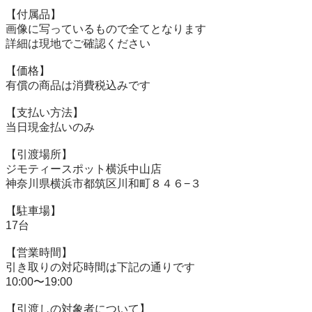
【付属品】

画像に写っているもので全てとなります

詳細は現地でご確認ください

【価格】

有償の商品は消費税込みです

【⽀払い⽅法】

当⽇現⾦払いのみ

【引渡場所】

ジモティースポット横浜中山店

神奈川県横浜市都筑区川和町８４６−３

【駐⾞場】

17台

【営業時間】

引き取りの対応時間は下記の通りです

10:00〜19:00

【引渡しの対象者について】
