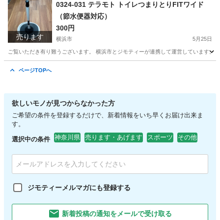
神奈川
横浜市
スポーツ
リユース
0324-031 テラモト トイレつまりとりFITワイド
（節水便器対応）
300円
売ります
横浜市
5月25日
ご覧いただき有り難うございます。 横浜市とジモティーが連携して運営しています。 粗
神奈川
横浜市
生活雑貨
リユース
ページTOPへ
欲しいモノが見つからなかった方
ご希望の条件を登録するだけで、新着情報をいち早くお届け出来ま
す。
神奈川県
売ります・あげます
スポーツ
その他
選択中の条件
ジモティーメルマガにも登録する
新着投稿の通知をメールで受け取る