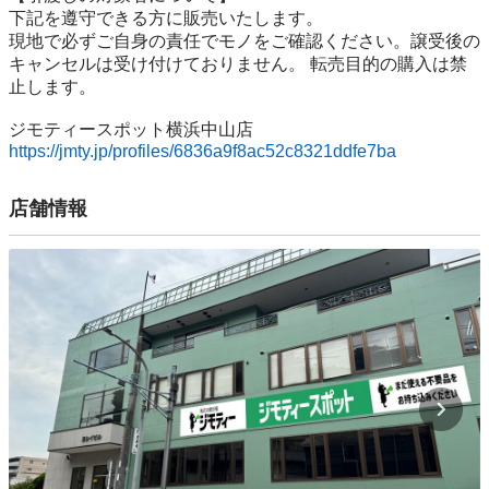
下記を遵守できる⽅に販売いたします。

現地で必ずご⾃⾝の責任でモノをご確認ください。譲受後の
キャンセルは受け付けておりません。 転売⽬的の購⼊は禁
⽌します。

https://jmty.jp/profiles/6836a9f8ac52c8321ddfe7ba
店舗情報