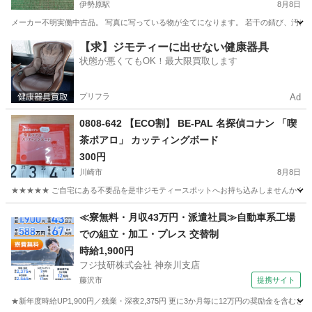
伊勢原駅
8月8日
メーカー不明実働中古品。 写真に写っている物が全てになります。 若干の錆び、汚れ、
神奈川
伊勢原市
伊勢原駅
フィットネス、トレーニング
【求】ジモティーに出せない健康器具
状態が悪くてもOK！最大限買取します
グラインダー
プリフラ
Ad
0808-642 【ECO割】 BE-PAL 名探偵コナン 「喫
茶ポアロ」 カッティングボード
300円
川崎市
8月8日
★★★★★ ご自宅にある不要品を是非ジモティースポットへお持ち込みしませんか？ 家
神奈川
川崎市
その他
喫茶
≪寮無料・月収43万円・派遣社員≫自動車系工場
での組立・加工・プレス 交替制
時給1,900円
フジ技研株式会社 神奈川支店
藤沢市
提携サイト
★新年度時給UP1,900円／残業・深夜2,375円 更に3か月毎に12万円の奨励金を含む