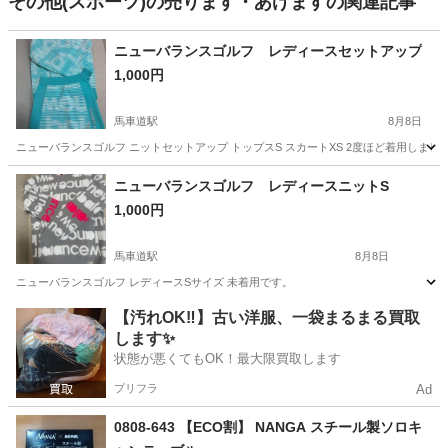
その他(スポーツ)の売ります・あげますの関連記事
ニューバランスゴルフ レディースセットアップ
1,000円
馬車道駅
8月8日
ニューバランスゴルフ ニットセットアップ トップスS スカートXS 2度ほど着用しま
神奈川
横浜市
馬車道駅
ゴルフ
ニューバランス
ニューバランスゴルフ レディースニットS
1,000円
馬車道駅
8月8日
ニューバランスゴルフ レディースSサイズ 未着用です。
神奈川
横浜市
馬車道駅
ゴルフ
【汚れOK‼️】古い洋服、一袋まるまる買取
します✨
状態が悪くてもOK！最大限買取します
プリフラ
Ad
0808-643 【ECO割】 NANGA スチール製ソロキ