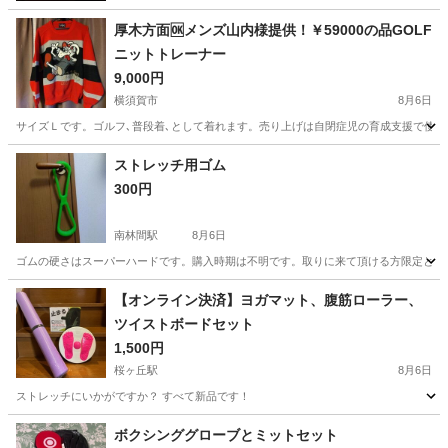
厚木方面🆗メンズ山内様提供！￥59000の品GOLF
ニットトレーナー
9,000円
横須賀市
8月6日
サイズＬです。ゴルフ､普段着､として着れます。売り上げは自閉症児の育成支援で使い
神奈川
横須賀市
野球
ストレッチ用ゴム
300円
南林間駅
8月6日
ゴムの硬さはスーパーハードです。購入時期は不明です。取りに来て頂ける方限定とさせ
神奈川
大和市
南林間駅
フィットネス、トレーニング
ゴム
【オンライン決済】ヨガマット、腹筋ローラー、
ツイストボードセット
1,500円
桜ヶ丘駅
8月6日
ストレッチにいかがですか？ すべて新品です！
神奈川
横浜市
桜ヶ丘駅
フィットネス、トレーニング
ボクシンググローブとミットセット