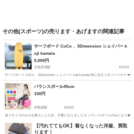
その他(スポーツ)の売ります・あげますの関連記事
サーフボード CoCo 、3Dimension シェイパー k
oji kamata
5,000円
京急田浦駅
8月6日
サーフボード CoCo 、3Dimension シェイパー koji kamata 特に目立つ
神奈川
逗子市
京急田浦駅
マリンスポーツ
サーフボード
バランスボール45cm
100円
伊勢原駅
8月6日
違うサイズのものを購入したため、不要になりました☺︎ バランスボールのみになります
神奈川
伊勢原市
伊勢原駅
フィットネス、トレーニング
【汚れててもOK】着なくなった洋服、買取
ります！