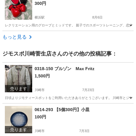
300円
横浜駅
8月6日
レクリエーション用のグローブとミッドです。 親子でのスポーツトレーニング、恋人同
神奈川
横浜市
横浜駅
フィットネス、トレーニング
もっと見る
ボクシンググローブ
ジモスポ川崎菅生店
さんのその他の投稿記事：
0318-150 ブルゾン Max Fritz
1,500円
売ります
川崎市
7月23日
日頃よりジモティースポットをご利用いただきありがとうございます。 川崎市とジモティ
神奈川
川崎市
服/ファッション
リユース
0614-293 【5個300円】小皿
100円
売ります
川崎市
7月3日