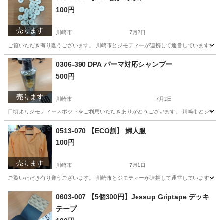
100円
売ります
川崎市
7月2日
ご覧いただき有り難うございます。 川崎市とジモティーが連携して運営しています。 粗
神奈川
川崎市
その他
0306-390 DPA パーマ対応シャンプー
500円
売ります
川崎市
7月2日
日頃よりジモティースポットをご利用いただきありがとうございます。 川崎市とジモティ
神奈川
川崎市
生活雑貨
リユース
0513-070 【ECO割】 婦人服
100円
売ります
川崎市
7月1日
ご覧いただき有り難うございます。 川崎市とジモティーが連携して運営しています。 粗
神奈川
川崎市
パンツ
リユース
0603-007 【5個300円】Jessup Griptape デッキ
テープ