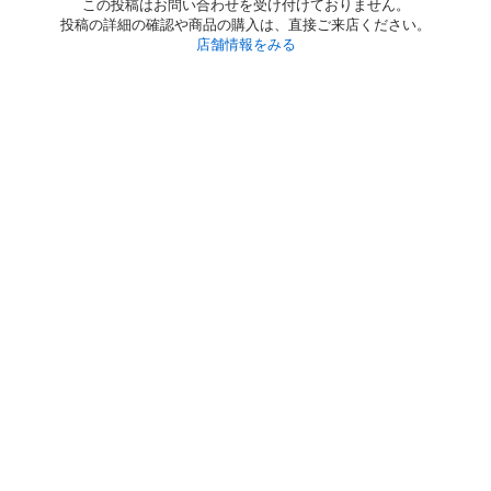
この投稿はお問い合わせを受け付けておりません。
投稿の詳細の確認や商品の購入は、直接ご来店ください。
店舗情報をみる
初めての方へ
利用規約
プライバシーポリシー
プライバシー・ステートメント
健全化に資する運用方針
お問い合わせ
運営会社
サイトマップ
ご利用ガイド
フリーワードで探す
PC版で表示
都道府県選択
特定商取引法の表示
利用者情報の外部送信について
© 2011-
2026
Jmty, Inc.