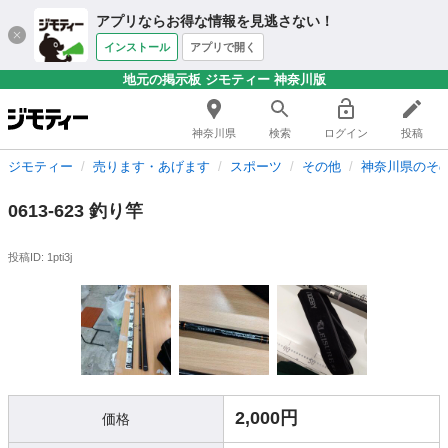
アプリならお得な情報を見逃さない！
インストール
アプリで開く
地元の掲示板 ジモティー 神奈川版
神奈川県
検索
ログイン
投稿
ジモティー
売ります・あげます
スポーツ
その他
神奈川県のそ
0613-623 釣り竿
投稿ID: 1pti3j
2,000円
価格