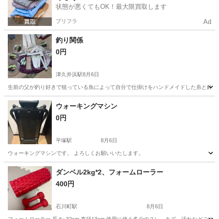
状態が悪くてもOK！最大限買取します
プリフラ
Ad
釣り関係
0円
津久井浜駅
8月6日
生前の父が釣り好きで狙っている魚によって自分で仕掛けをハンドメイドした糸と針の仕掛け
神奈川
横須賀市
津久井浜駅
その他
ウォーキングマシン
0円
平塚駅
8月6日
ウォーキングマシンです。 よろしくお願いいたします。
神奈川
平塚市
平塚駅
フィットネス、トレーニング
ダンベル2kg*2、フォームローラー
400円
石川町駅
8月6日