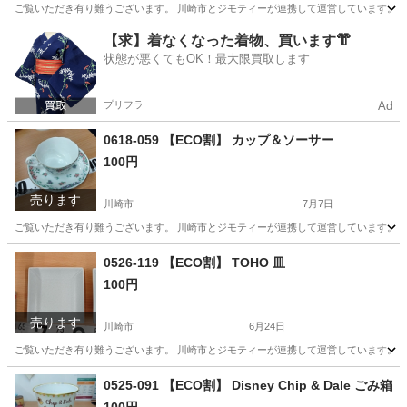
ご覧いただき有り難うございます。 川崎市とジモティーが連携して運営しています。 粗
神奈川
川崎市
食器
リユース
【求】着なくなった着物、買います👘
状態が悪くてもOK！最大限買取します
プリフラ
Ad
0618-059 【ECO割】 カップ＆ソーサー
100円
売ります
川崎市
7月7日
ご覧いただき有り難うございます。 川崎市とジモティーが連携して運営しています。 粗
神奈川
川崎市
食器
リユース
0526-119 【ECO割】 TOHO 皿
100円
売ります
川崎市
6月24日
ご覧いただき有り難うございます。 川崎市とジモティーが連携して運営しています。 粗
神奈川
川崎市
食器
リユース
0525-091 【ECO割】 Disney Chip & Dale ごみ箱