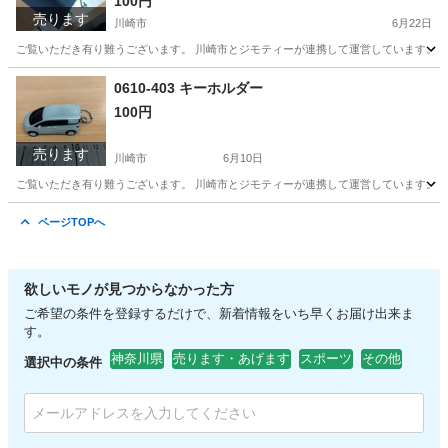
100円
売ります
川崎市
6月22日
ご覧いただき有り難うございます。 川崎市とジモティーが連携して運営しています。 粗
神奈川
川崎市
ストリートスポーツ
リユース
0610-403 キーホルダー
100円
売ります
川崎市
6月10日
ご覧いただき有り難うございます。 川崎市とジモティーが連携して運営しています。 粗
神奈川
川崎市
おもちゃ
リユース
ページTOPへ
欲しいモノが見つからなかった方
ご希望の条件を登録するだけで、新着情報をいち早くお届け出来ま
す。
神奈川県
売ります・あげます
スポーツ
その他
選択中の条件