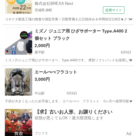
株式会社BREXA Next
茨城県 静駅
提携サイト
コネクタ製造工場の検査や測定作業！日勤専属＆土日祝休み＆年間休日128日★クリーン
茨城
常陸大宮市
静駅
その他
ミズノ ジュニア用 ひざサポーター Type.A400 2
個セット ブラック
2,000円
栗平駅
8月6日
ミズノのジュニア用ひざサポーター、Type.A400です。 厚型ソフトパッドを採用し
神奈川
川崎市
栗平駅
その他
エールべべフラコット
3,000円
中山駅
8月6日
子供が大きくなったため手放します。 エールべべ フラコット 0ヶ月〜使用可能 チェア
神奈川
横浜市
中山駅
スポーツ
フラコット
【求】古いお人形、お譲りください
状態が悪くてもOK！最大限買取します
プリフラ
Ad