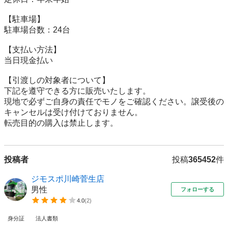
【駐⾞場】

駐車場台数：24台

【⽀払い⽅法】

当日現金払い

【引渡しの対象者について】

下記を遵守できる⽅に販売いたします。

現地で必ずご⾃⾝の責任でモノをご確認ください。譲受後の
キャンセルは受け付けておりません。

転売⽬的の購⼊は禁⽌します。
投稿者
投稿
365452
件
ジモスポ川崎菅生店
男性
フォローする
4.0
(
2
)
身分証
法人書類