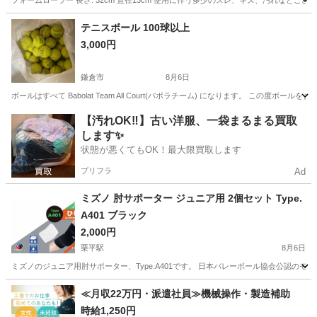
フォームローラー 長さ: 32cm 直径13cm 使用に伴う多少のスレ、キズ、汚れな
神奈川
横浜市
石川町駅
フィットネス、トレーニング
テニスボール 100球以上
3,000円
鎌倉市
8月6日
ボールはすべて Babolat Team All Court(バボラチーム) になります。 この
神奈川
鎌倉市
テニス
【汚れOK‼️】古い洋服、一袋まるまる買取
します✨
状態が悪くてもOK！最大限買取します
プリフラ
Ad
ミズノ 肘サポーター ジュニア用 2個セット Type.
A401 ブラック
2,000円
栗平駅
8月6日
ミズノのジュニア用肘サポーター、Type.A401です。 日本バレーボール協会公認のモ
神奈川
川崎市
栗平駅
その他
サポーター
≪月収22万円・派遣社員≫機械操作・製造補助
時給1,250円