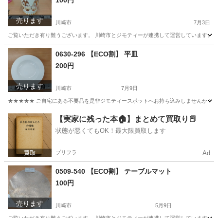
100円
売ります
川崎市
7月3日
ご覧いただき有り難うございます。 川崎市とジモティーが連携して運営しています。 粗
神奈川
川崎市
インテリア雑貨/小物
リユース
0630-296 【ECO割】 平皿
200円
売ります
川崎市
7月9日
★★★★★ ご自宅にある不要品を是非ジモティースポットへお持ち込みしませんか？ 家
神奈川
川崎市
食器
現地
【実家に残った本🏠】まとめて買取り📕
状態が悪くてもOK！最大限買取します
プリフラ
Ad
0509-540 【ECO割】 テーブルマット
100円
売ります
川崎市
5月9日