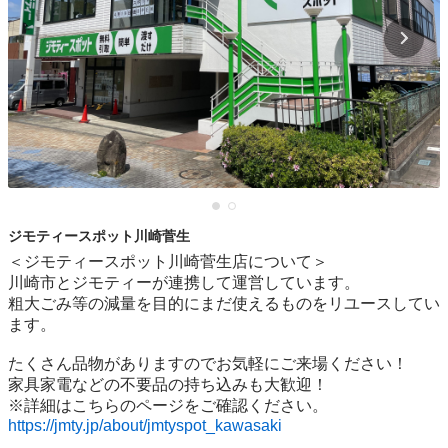
ジモティースポット川崎菅生
＜ジモティースポット川崎菅生店について＞

川崎市とジモティーが連携して運営しています。

粗⼤ごみ等の減量を⽬的にまだ使えるものをリユースしてい
ます。

たくさん品物がありますのでお気軽にご来場ください！

家具家電などの不要品の持ち込みも大歓迎！

https://jmty.jp/about/jmtyspot_kawasaki