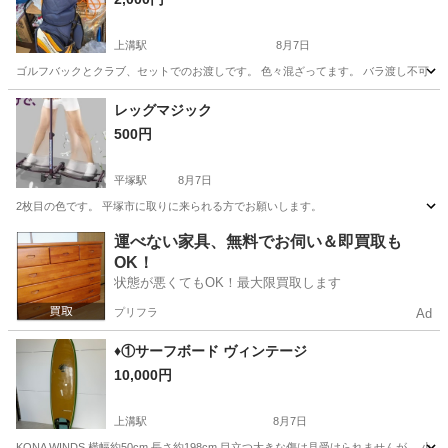
上溝駅
8月7日
ゴルフバックとクラブ、セットでのお渡しです。 色々混ざってます。 バラ渡し不可
神奈川
相模原市
上溝駅
ゴルフ
レッグマジック
500円
平塚駅
8月7日
2枚目の色です。 平塚市に取りに来られる方でお願いします。
神奈川
平塚市
平塚駅
フィットネス、トレーニング
運べない家具、無料でお伺い＆即買取も
OK！
状態が悪くてもOK！最大限買取します
プリフラ
Ad
♦︎①サーフボード ヴィンテージ
10,000円
上溝駅
8月7日
KONA WINDS 横幅約50cm 長さ約198cm 目立つ大きな傷は見受けられませんが