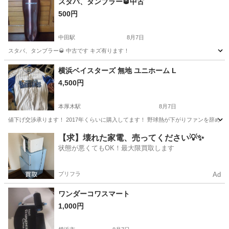
スタバ、タンブラー🥃中古
500円
中田駅
8月7日
スタバ、タンブラー🥃 中古です キズ有ります！
神奈川
横浜市
中田駅
フィットネス、トレーニング
スタバ
横浜ベイスターズ 無地 ユニホーム L
4,500円
本厚木駅
8月7日
値下げ交渉承ります！ 2017年くらいに購入してます！ 野球熱が下がりファンを辞めま
神奈川
横浜市
本厚木駅
野球
【求】壊れた家電、売ってください💡✨
状態が悪くてもOK！最大限買取します
プリフラ
Ad
ワンダーコワスマート
1,000円