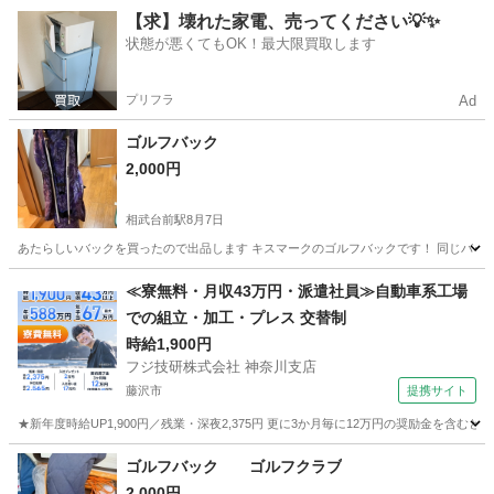
神奈川
横浜市
日ノ出町駅
ゴルフ
【求】壊れた家電、売ってください💡✨
状態が悪くてもOK！最大限買取します
プリフラ
Ad
ゴルフバック
2,000円
相武台前駅
8月7日
あたらしいバックを買ったので出品します キスマークのゴルフバックです！ 同じバッ
神奈川
相模原市
相武台前駅
ゴルフ
≪寮無料・月収43万円・派遣社員≫自動車系工場
での組立・加工・プレス 交替制
時給1,900円
フジ技研株式会社 神奈川支店
藤沢市
提携サイト
★新年度時給UP1,900円／残業・深夜2,375円 更に3か月毎に12万円の奨励金を含む
神奈川
藤沢市
その他
ゴルフバック ゴルフクラブ
2,000円