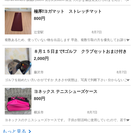
神奈川
相模原市
上溝駅
マリンスポーツ
極厚❗️ヨガマット ストレッチマット
800円
辻堂駅
8月7日
複数あるため、使っていない物を出品します 早急、複数引取の方を優先してお譲りし
神奈川
藤沢市
辻堂駅
フィットネス、トレーニング
８月１５日まで❗️ゴルフ クラブセットおまけ付き
2,000円
藤沢市
8月7日
ゴルフを始めたい方いかがですか 大きさや状態は、写真で判断下さい 分からないこと
神奈川
藤沢市
ゴルフ
クラブ
ヨネックス テニスシューズケース
800円
横浜市
8月7日
ヨネックスのテニスシューズケースです。 子供が部活時に使用していたので、若干の傷が
神奈川
横浜市
テニス
テニスシューズ
もっと見る