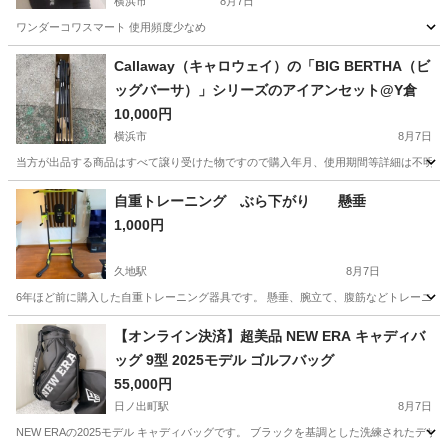
横浜市
8月7日
ワンダーコワスマート 使用頻度少なめ
神奈川
横浜市
スポーツ
Callaway（キャロウェイ）の「BIG BERTHA（ビ
ッグバーサ）」シリーズのアイアンセット@Y倉
10,000円
横浜市
8月7日
当方が出品する商品はすべて譲り受けた物ですので購入年月、使用期間等詳細は不明とな
神奈川
横浜市
スポーツ
ビッグバーサ
自重トレーニング ぶら下がり 懸垂
1,000円
久地駅
8月7日
6年ほど前に購入した自重トレーニング器具です。 懸垂、腕立て、腹筋などトレーニング
神奈川
川崎市
久地駅
フィットネス、トレーニング
【オンライン決済】超美品 NEW ERA キャディバ
ッグ 9型 2025モデル ゴルフバッグ
55,000円
日ノ出町駅
8月7日
NEW ERAの2025モデル キャディバッグです。 ブラックを基調とした洗練された