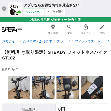
アプリならお得な情報を見逃さない！
インストール
アプリで開く
地元の掲示板 ジモティー 神奈川版
神奈川県
検索
ログイン
投稿
ジモティー
売ります・あげます
スポーツ
フィットネス、トレーニ
【無料/引き取り限定】STEADY フィットネスバイク
ST102
投稿ID: 1pt2fh
0円
商品価格