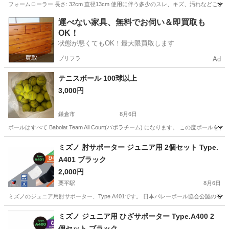
フォームローラー 長さ: 32cm 直径13cm 使用に伴う多少のスレ、キズ、汚れな
神奈川
横浜市
石川町駅
フィットネス、トレーニング
運べない家具、無料でお伺い＆即買取も
OK！
状態が悪くてもOK！最大限買取します
プリフラ
Ad
テニスボール 100球以上
3,000円
鎌倉市
8月6日
ボールはすべて Babolat Team All Court(バボラチーム) になります。 この
神奈川
鎌倉市
テニス
ミズノ 肘サポーター ジュニア用 2個セット Type.
A401 ブラック
2,000円
栗平駅
8月6日
ミズノのジュニア用肘サポーター、Type.A401です。 日本バレーボール協会公認のモ
神奈川
川崎市
栗平駅
その他
サポーター
ミズノ ジュニア用 ひざサポーター Type.A400 2
個セット ブラック