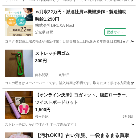
神奈川
横須賀市
野球
≪月収22万円・派遣社員≫機械操作・製造補助
時給1,250円
株式会社BREXA Next
茨城県 静駅
提携サイト
コネクタ製造工場の検査や測定作業！日勤専属＆土日祝休み＆年間休日128日★クリーン
茨城
常陸大宮市
静駅
その他
ストレッチ用ゴム
300円
南林間駅
8月6日
ゴムの硬さはスーパーハードです。購入時期は不明です。取りに来て頂ける方限定とさせ
神奈川
大和市
南林間駅
フィットネス、トレーニング
ゴム
【オンライン決済】ヨガマット、腹筋ローラー、
ツイストボードセット
1,500円
桜ヶ丘駅
8月6日
ストレッチにいかがですか？ すべて新品です！
神奈川
横浜市
桜ヶ丘駅
フィットネス、トレーニング
【汚れOK‼️】古い洋服、一袋まるまる買取