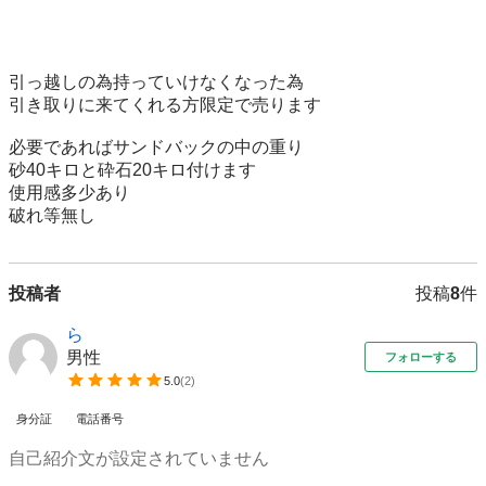
引っ越しの為持っていけなくなった為

引き取りに来てくれる方限定で売ります

必要であればサンドバックの中の重り

砂40キロと砕石20キロ付けます

使用感多少あり

破れ等無し
投稿者
投稿
8
件
ら
男性
フォローする
5.0
(
2
)
身分証
電話番号
自己紹介文が設定されていません