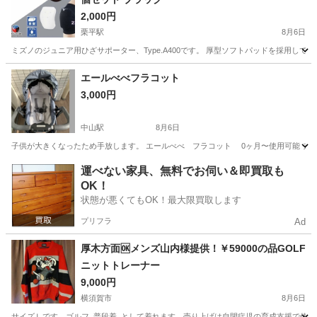
2,000円
栗平駅
8月6日
ミズノのジュニア用ひざサポーター、Type.A400です。 厚型ソフトパッドを採用し
神奈川
川崎市
栗平駅
その他
エールべべフラコット
3,000円
中山駅
8月6日
子供が大きくなったため手放します。 エールべべ フラコット 0ヶ月〜使用可能 チェア
神奈川
横浜市
中山駅
スポーツ
フラコット
運べない家具、無料でお伺い＆即買取も
OK！
状態が悪くてもOK！最大限買取します
プリフラ
Ad
厚木方面🆗メンズ山内様提供！￥59000の品GOLF
ニットトレーナー
9,000円
横須賀市
8月6日
サイズＬです。ゴルフ､普段着､として着れます。売り上げは自閉症児の育成支援で使い