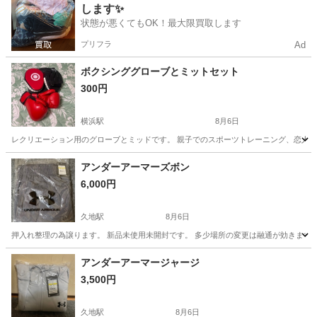
します✨
状態が悪くてもOK！最大限買取します
プリフラ
Ad
ボクシンググローブとミットセット
300円
横浜駅
8月6日
レクリエーション用のグローブとミッドです。 親子でのスポーツトレーニング、恋人同
神奈川
横浜市
横浜駅
フィットネス、トレーニング
アンダーアーマーズボン
6,000円
ボクシンググローブ
久地駅
8月6日
押入れ整理の為譲ります。 新品未使用未開封です。 多少場所の変更は融通が効きます
神奈川
川崎市
久地駅
スポーツウェア
アンダーアーマー
アンダーアーマージャージ
3,500円
久地駅
8月6日