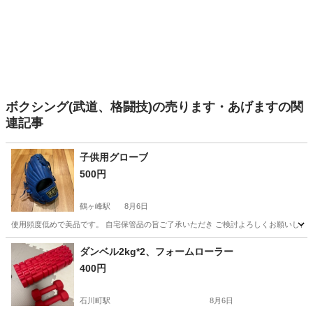
ボクシング(武道、格闘技)の売ります・あげますの関
連記事
子供用グローブ
500円
鶴ヶ峰駅
8月6日
使用頻度低めで美品です。 自宅保管品の旨ご了承いただき ご検討よろしくお願いしま
神奈川
横浜市
鶴ヶ峰駅
野球
ダンベル2kg*2、フォームローラー
400円
石川町駅
8月6日