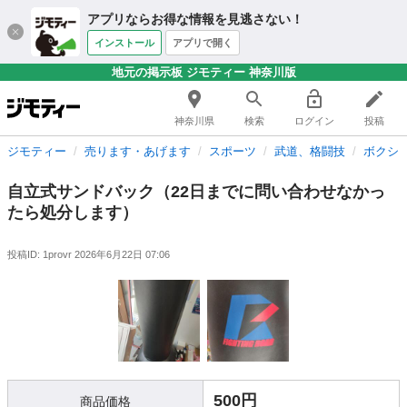
アプリならお得な情報を見逃さない！
インストール
アプリで開く
地元の掲示板 ジモティー 神奈川版
神奈川県
検索
ログイン
投稿
ジモティー
売ります・あげます
スポーツ
武道、格闘技
ボクシ
自立式サンドバック（22日までに問い合わせなかっ
たら処分します）
投稿ID: 1provr
2026年6月22日 07:06
500円
商品価格