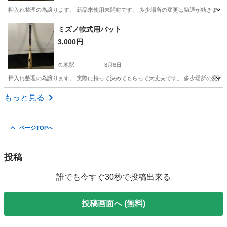
押入れ整理の為譲ります。 新品未使用未開封です。 多少場所の変更は融通が効きます
神奈川
川崎市
久地駅
スポーツウェア
ミズノ軟式用バット
3,000円
久地駅
8月6日
押入れ整理の為譲ります。 実際に持って決めてもらって大丈夫です。 多少場所の変更
神奈川
川崎市
久地駅
野球
軟式
もっと見る
ページTOPへ
投稿
誰でも今すぐ30秒で投稿出来る
投稿画面へ (無料)