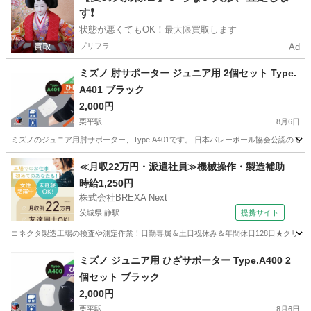
す❗️
状態が悪くてもOK！最大限買取します
プリフラ
Ad
ミズノ 肘サポーター ジュニア用 2個セット Type.
A401 ブラック
2,000円
栗平駅
8月6日
ミズノのジュニア用肘サポーター、Type.A401です。 日本バレーボール協会公認のモ
神奈川
川崎市
栗平駅
その他
サポーター
≪月収22万円・派遣社員≫機械操作・製造補助
時給1,250円
株式会社BREXA Next
茨城県 静駅
提携サイト
コネクタ製造工場の検査や測定作業！日勤専属＆土日祝休み＆年間休日128日★クリーン
茨城
常陸大宮市
静駅
その他
ミズノ ジュニア用 ひざサポーター Type.A400 2
個セット ブラック
2,000円
栗平駅
8月6日