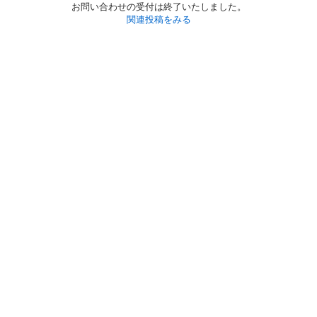
お問い合わせの受付は終了いたしました。
関連投稿をみる
初めての方へ
利用規約
プライバシーポリシー
プライバシー・ステートメント
健全化に資する運用方針
お問い合わせ
運営会社
サイトマップ
ご利用ガイド
フリーワードで探す
PC版で表示
都道府県選択
特定商取引法の表示
利用者情報の外部送信について
© 2011-
2026
Jmty, Inc.