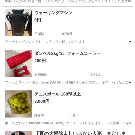
生前の父が釣り好きで狙っている魚によって自分で仕掛けをハンドメイドした糸と針の仕掛け
神奈川
横須賀市
津久井浜駅
その他
ウォーキングマシン
0円
平塚駅
8月6日
ウォーキングマシンです。 よろしくお願いいたします。
神奈川
平塚市
平塚駅
フィットネス、トレーニング
ダンベル2kg*2、フォームローラー
400円
石川町駅
8月6日
フォームローラー 長さ: 32cm 直径13cm 使用に伴う多少のスレ、キズ、汚れな
神奈川
横浜市
石川町駅
フィットネス、トレーニング
テニスボール 100球以上
3,000円
鎌倉市
8月6日
ボールはすべて Babolat Team All Court(バボラチーム) になります。 この
神奈川
鎌倉市
テニス
【夏の大掃除🧹】いらない人形、査定しま