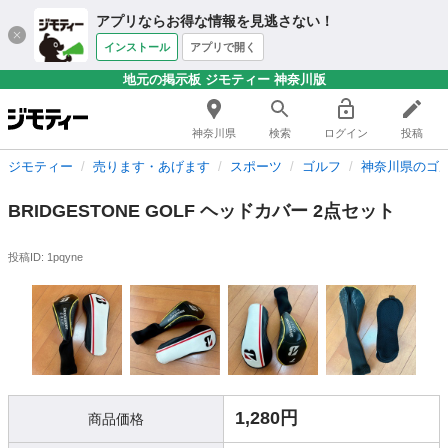
アプリならお得な情報を見逃さない！
インストール
アプリで開く
地元の掲示板 ジモティー 神奈川版
神奈川県
検索
ログイン
投稿
ジモティー
売ります・あげます
スポーツ
ゴルフ
神奈川県のゴ
BRIDGESTONE GOLF ヘッドカバー 2点セット
投稿ID: 1pqyne
1,280円
商品価格