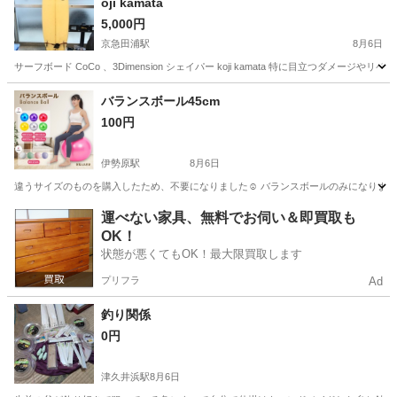
oji kamata
5,000円
京急田浦駅
8月6日
サーフボード CoCo 、3Dimension シェイパー koji kamata 特に目立つ
神奈川
逗子市
京急田浦駅
マリンスポーツ
サーフボード
バランスボール45cm
100円
伊勢原駅
8月6日
違うサイズのものを購入したため、不要になりました☺︎ バランスボールのみになります
神奈川
伊勢原市
伊勢原駅
フィットネス、トレーニング
運べない家具、無料でお伺い＆即買取も
OK！
状態が悪くてもOK！最大限買取します
プリフラ
Ad
釣り関係
0円
津久井浜駅
8月6日