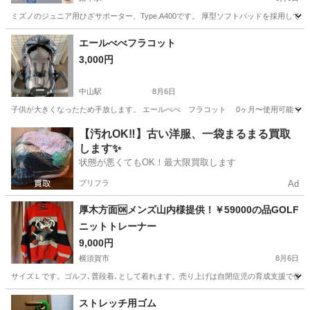
ミズノのジュニア用ひざサポーター、Type.A400です。 厚型ソフトパッドを採用し
神奈川
川崎市
栗平駅
その他
エールべべフラコット
3,000円
中山駅
8月6日
子供が大きくなったため手放します。 エールべべ フラコット 0ヶ月〜使用可能 チェア
神奈川
横浜市
中山駅
スポーツ
フラコット
【汚れOK‼️】古い洋服、一袋まるまる買取
します✨
状態が悪くてもOK！最大限買取します
プリフラ
Ad
厚木方面🆗メンズ山内様提供！￥59000の品GOLF
ニットトレーナー
9,000円
横須賀市
8月6日
サイズＬです。ゴルフ､普段着､として着れます。売り上げは自閉症児の育成支援で使い
神奈川
横須賀市
野球
ストレッチ用ゴム