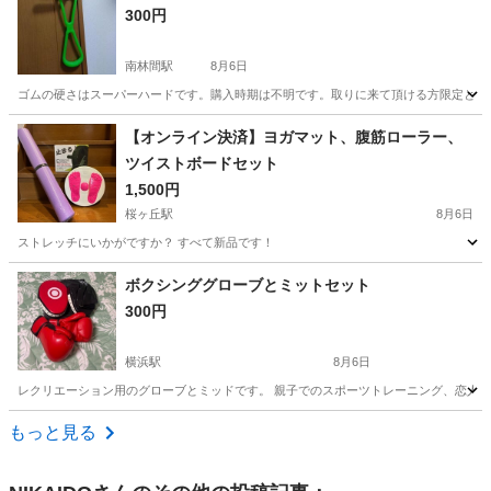
300円
南林間駅
8月6日
ゴムの硬さはスーパーハードです。購入時期は不明です。取りに来て頂ける方限定とさせ
神奈川
大和市
南林間駅
フィットネス、トレーニング
ゴム
【オンライン決済】ヨガマット、腹筋ローラー、
ツイストボードセット
1,500円
桜ヶ丘駅
8月6日
ストレッチにいかがですか？ すべて新品です！
神奈川
横浜市
桜ヶ丘駅
フィットネス、トレーニング
ボクシンググローブとミットセット
300円
横浜駅
8月6日
レクリエーション用のグローブとミッドです。 親子でのスポーツトレーニング、恋人同
神奈川
横浜市
横浜駅
フィットネス、トレーニング
もっと見る
ボクシンググローブ