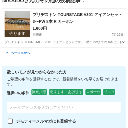
NIKAIDO
さんのその他の投稿記事：
ブリヂストン TOURSTAGE V301 アイアンセット
3〜PW 8本 R カーボン
1,600円
売ります
川崎市
7月29日
ブリヂストン TOURSTAGE V301 アイアンセットです。 3番〜PWまでの 8本セット に
神奈川
川崎市
ゴルフ
ページTOPへ
欲しいモノが見つからなかった方
ご希望の条件を登録するだけで、新着情報をいち早くお届け出来ま
す。
神奈川県
売ります・あげます
スポーツ
ゴルフ
選択中の条件
ジモティーメルマガにも登録する