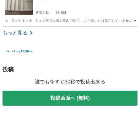
青葉台駅
8月6日
大 2つ 中 1つ 小 1つ ３年間水場や室内で使用。 お手洗いには使用していません。
神奈川
横浜市
青葉台駅
その他
もっと見る
ページTOPへ
投稿
誰でも今すぐ30秒で投稿出来る
投稿画面へ (無料)