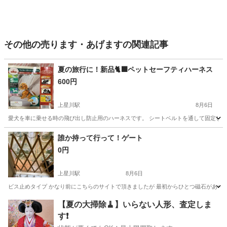
その他の売ります・あげますの関連記事
夏の旅行に！新品🐈‍⬛ペットセーフティハーネス
600円
上星川駅
8月6日
愛犬を車に乗せる時の飛び出し防止用のハーネスです。 シートベルトを通して固定します。 リ
神奈川
横浜市
上星川駅
その他
マルチーズ
誰か持って行って！ゲート
0円
上星川駅
8月6日
ビス止めタイプ かなり前にこちらのサイトで頂きましたが 最初からひとつ磁石がありま
神奈川
横浜市
上星川駅
その他
磁石
【夏の大掃除🧹】いらない人形、査定しま
す❗️