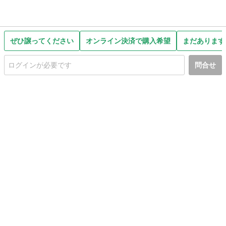
ぜひ譲ってください
オンライン決済で購入希望
まだあります
問合せ
初めての方へ
利用規約
プライバシーポリシー
プライバシー・ステートメント
健全化に資する運用方針
お問い合わせ
運営会社
サイトマップ
ご利用ガイド
フリーワードで探す
PC版で表示
都道府県選択
特定商取引法の表示
利用者情報の外部送信について