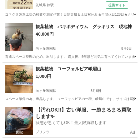
茨城県 静駅
提携サイト
コネクタ製造工場の検査や測定作業！日勤専属＆土日祝休み＆年間休日128日★クリーン
茨城
常陸大宮市
静駅
その他
観葉植物 パキポディウム グラキリス 現地株
40,000円
向ヶ丘遊園駅
8月6日
育成スペース整理のため、出品します。 購入後、5年ほど元気に育ってくれています。 2
神奈川
川崎市
向ヶ丘遊園駅
その他
観葉植物 ユーフォルビア峨眉山
1,000円
向ヶ丘遊園駅
8月6日
スペース確保の為、出品します。 ユーフォルビアの一種、峨眉山です。サイズは写真をご
神奈川
川崎市
向ヶ丘遊園駅
その他
ユーフォルビア
【汚れOK‼️】古い洋服、一袋まるまる買取
します✨
状態が悪くてもOK！最大限買取します
プリフラ
Ad