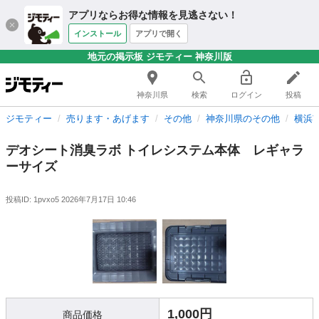
アプリならお得な情報を見逃さない！
インストール
アプリで開く
地元の掲示板 ジモティー 神奈川版
神奈川県
検索
ログイン
投稿
ジモティー
売ります・あげます
その他
神奈川県のその他
横浜
デオシート消臭ラボ トイレシステム本体 レギャラ
ーサイズ
投稿ID: 1pvxo5
2026年7月17日 10:46
1,000円
商品価格