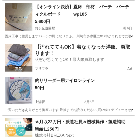
神奈川
藤沢市
善行駅
その他
【オンライン決済】置床 部材 パーチ パーテ
ィクルボード wp185
5,600円
向ヶ丘遊園駅
8月6日
置床工事に使用しますパーチの脚になりまふ。 川崎市多摩区に8/8中かそれまでに引き
神奈川
川崎市
向ヶ丘遊園駅
その他
【汚れててもOK】着なくなった洋服、買取
ります！
状態が悪くてもOK！最大限買取します
プリフラ
Ad
釣りリーダー用ナイロンライン
50円
上溝駅
8月6日
ご覧いただきありがとう御座います 最後までお読みください 買い物👧デビューさせた
神奈川
相模原市
上溝駅
その他
リーダー
≪月収22万円・派遣社員≫機械操作・製造補助
時給1,250円
株式会社BREXA Next