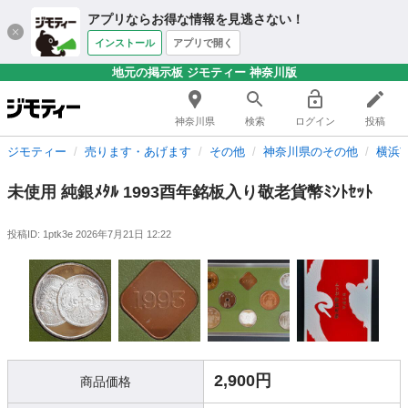
アプリならお得な情報を見逃さない！
インストール
アプリで開く
地元の掲示板 ジモティー 神奈川版
神奈川県
検索
ログイン
投稿
ジモティー
売ります・あげます
その他
神奈川県のその他
横浜
未使用 純銀ﾒﾀﾙ 1993酉年銘板入り敬老貨幣ﾐﾝﾄｾｯﾄ
投稿ID: 1ptk3e
2026年7月21日 12:22
2,900円
商品価格