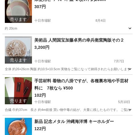
307円
売ります
十日市場駅
8月4日
約 20cm
神奈川
横浜市
十日市場駅
食器
ピーターラビット
美術品 人間国宝加藤卓男の幸兵衛窯陶版その２
3,200円
売ります
十日市場駅
7月7日
全体 約26×26cm 陶版 約10.5×10.5cm 実物をご覧になって納得されたらお願い
神奈川
横浜市
十日市場駅
その他
手芸材料 着物の八掛ですが、各種裏布地や手芸材
料に 7枚なら ¥500
102円
売ります
十日市場駅
5月10日
合繊 巾約37cm 長さ 約4m前後 買い物中毒の姑が、大量に残したものです。 ご覧
神奈川
横浜市
十日市場駅
着物
八掛
新品 記念メタル 沖縄海洋博 キーホルダー
122円