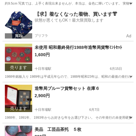
約9.5cm 写真では、上手く表現出来ませんが、本当は、金色に輝いています。 実物
神奈川
横浜市
十日市場駅
その他
キーホルダー
【求】着なくなった着物、買います👘
状態が悪くてもOK！最大限買取します
プリフラ
Ad
未使用 昭和最終発行1988年造幣局貨幣ﾐﾝﾄｾｯﾄ
1,600円
売ります
十日市場駅
6月15日
1988年銘板入り 1989年は平成元年なので、1988年昭和23年は、昭和の最後の発
神奈川
横浜市
十日市場駅
その他
貨幣
造幣局プルーフ貨幣セット 在庫６
2,900円
売ります
十日市場駅
6月7日
1988年、1991年、 1993年からお好きな年をお選び下さい。 その年発行の未使
神奈川
横浜市
十日市場駅
その他
セット
美品 工芸品茶托 ５枚