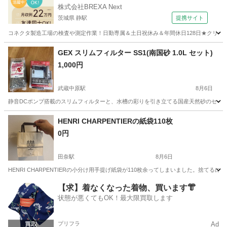
株式会社BREXA Next
茨城県 静駅
提携サイト
コネクタ製造工場の検査や測定作業！日勤専属＆土日祝休み＆年間休日128日★クリーン
茨城
常陸大宮市
静駅
その他
GEX スリムフィルター SS1(南国砂 1.0L セット)
1,000円
武蔵中原駅
8月6日
静音DCポンプ搭載のスリムフィルターと、水槽の彩りを引き立てる国産天然砂のセットです。 - 
神奈川
川崎市
武蔵中原駅
その他
GEX
HENRI CHARPENTIERの紙袋110枚
0円
田奈駅
8月6日
HENRI CHARPENTIERの小分け用手提げ紙袋が110枚余ってしまいました。捨て
神奈川
横浜市
田奈駅
その他
【求】着なくなった着物、買います👘
状態が悪くてもOK！最大限買取します
プリフラ
Ad