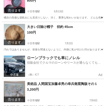
800円
売ります
十日市場駅
5月13日
橘吉の高価な湯飲みにも見劣りしない、渋く、重厚な味わいがあります。 どんな色柄の
神奈川
横浜市
十日市場駅
食器
茶托
大きい日除け帽子 径約 45cm
100円
売ります
十日市場駅
7月2日
汚れではありませんが、前後を間違えないように、内側に私が付けた印があります。 実
神奈川
横浜市
十日市場駅
小物
ありません
ローンブラックでも車にノレル
信販会社でクルマのローンやリースが通らなくてもク
ルマをご利用いただけるサービスがあります！
（株）ICT
Ad
美術品 人間国宝加藤卓男の幸兵衛窯陶版その１
3,200円
売ります
十日市場駅
7月6日