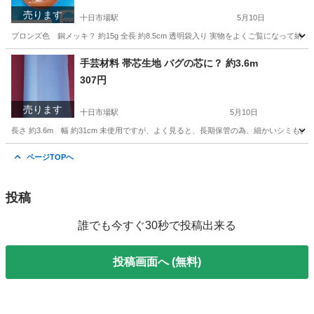
売ります
十日市場駅
5月10日
ブロンズ色 銅メッキ？ 約15g 全長 約8.5cm 透明袋入り 実物をよくご覧になっ
神奈川
横浜市
十日市場駅
その他
キーホルダー
手芸材料 帯芯生地 バグの芯に？ 約3.6m
307円
売ります
十日市場駅
5月10日
長さ 約3.6m 幅 約31cm 未使用ですが、よく見ると、長期保管の為、細かいシミ
神奈川
横浜市
十日市場駅
着物
帯芯
ページTOPへ
投稿
誰でも今すぐ30秒で投稿出来る
投稿画面へ (無料)