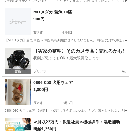
ご観覧 ありがとうございます 。 ・・・ そういえば 、 これ 買ってたな … (￣▽￣) ...
神奈川
相模原市
その他
MIXメダカ 若魚 10匹
900円
藤沢市
8月6日
【MIXメダカ】若魚 10匹～30匹 雌雄判別は基本していません。 雌雄で分けて欲しい場合は
神奈川
藤沢市
その他
メダカ
【実家の整理】そのカメラ高く売れるかも❗️
状態が悪くてもOK！最大限買取します
プリフラ
Ad
0806-050 犬用ウェア
1,000円
厚木市
8月6日
0806-050 犬用ウェア 【状態】 ・使用に伴う多少のスレ、キズ、落としきれない汚
神奈川
厚木市
その他
現地
≪月収22万円・派遣社員≫機械操作・製造補助
時給1,250円