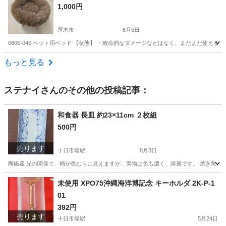
1,000円
厚木市
8月6日
0806-046 ペット用ベッド 【状態】 ・致命的なダメージなどはなく、まだまだ使え
神奈川
厚木市
その他
現地
もっと見る
ステナイ
さんのその他の投稿記事：
和食器 長皿 約23×11cm ２枚組
500円
売ります
十日市場駅
8月3日
陶磁器 光の関係で、柄が色むらに見えますが、実物は色も濃く、綺麗です。 焼き魚、刺
神奈川
横浜市
十日市場駅
食器
未使用 XPO75沖縄海洋博記念 キーホルダ 2K-P-1
01
392円
売ります
十日市場駅
5月24日