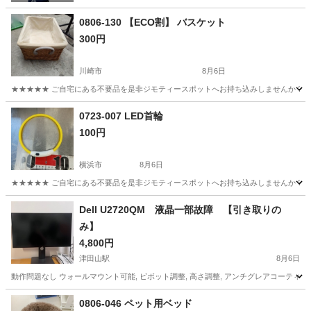
0806-130 【ECO割】 バスケット
300円
川崎市
8月6日
★★★★★ ご自宅にある不要品を是非ジモティースポットへお持ち込みしませんか？ 家
神奈川
川崎市
その他
バスケット
0723-007 LED首輪
100円
横浜市
8月6日
★★★★★ ご自宅にある不要品を是非ジモティースポットへお持ち込みしませんか？ 家
神奈川
横浜市
その他
首輪
Dell U2720QM 液晶一部故障 【引き取りの
み】
4,800円
津田山駅
8月6日
動作問題なし ウォールマウント可能, ピボット調整, 高さ調整, アンチグレアコーティング, フリッカー
神奈川
川崎市
津田山駅
その他
0806-046 ペット用ベッド