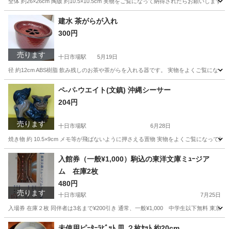
全体 約26×26cm 陶版 約10.5×10.5cm 実物をご覧になって納得されたらお願い
神奈川
横浜市
十日市場駅
その他
建水 茶がらが入れ
300円
売ります
十日市場駅
5月19日
径 約12cm ABS樹脂 飲み残しのお茶や茶がらを入れる器です。 実物をよくご覧に
神奈川
横浜市
十日市場駅
食器
お茶
ペ-パ-ウエイト(文鎮) 沖縄シーサー
204円
売ります
十日市場駅
6月28日
焼き物 約 10.5×9cm メモ等が飛ばないように押さえる置物 実物をよくご覧になっ
神奈川
横浜市
十日市場駅
インテリア雑貨/小物
文鎮
入館券（一般¥1,000）駒込の東洋文庫ミｭｰジア
ム 在庫2枚
480円
売ります
十日市場駅
7月25日
入場券 在庫２枚 同伴者は3名まで¥200引き 通常、一般¥1,000 中学生以下無料 
神奈川
横浜市
十日市場駅
その他
未使用ピｰﾀｰﾗﾋﾞｯﾄ 皿 ２枚ｾｯﾄ 約20cm