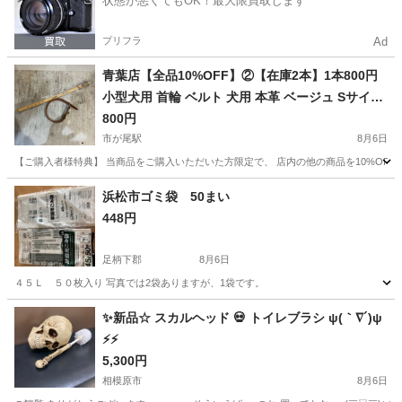
状態が悪くてもOK！最大限買取します
プリフラ
Ad
青葉店【全品10%OFF】②【在庫2本】1本800円
小型犬用 首輪 ベルト 犬用 本革 ベージュ Sサイズ
ペット用品
800円
市が尾駅
8月6日
【ご購入者様特典】 当商品をご購入いただいた方限定で、 店内の他の商品を10%OFF
神奈川
横浜市
市が尾駅
その他
本革
浜松市ゴミ袋 50まい
448円
足柄下郡
8月6日
４５Ｌ ５０枚入り 写真では2袋ありますが、1袋です。
神奈川
足柄下郡
その他
価格
✨新品☆ スカルヘッド 💀 トイレブラシ ψ(｀∇´)ψ
⚡️⚡️
5,300円
相模原市
8月6日