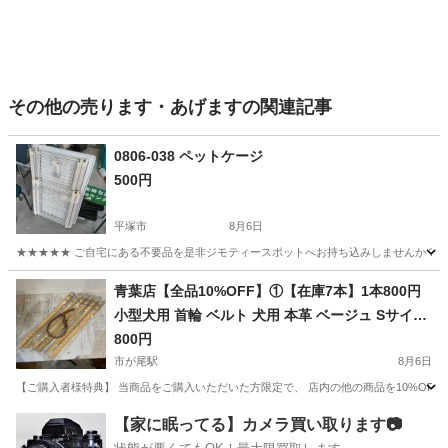
その他の売ります・あげますの関連記事
0806-038 ペットケージ
500円
平塚市
8月6日
★★★★★ ご自宅にある不要品を是非ジモティースポットへお持ち込みしませんか？ 家
神奈川
平塚市
その他
ケージ
青葉店【全品10%OFF】①【在庫7本】1本800円
小型犬用 首輪 ベルト 犬用 本革 ベージュ Sサイズ
ペット用品
800円
市が尾駅
8月6日
【ご購入者様特典】 当商品をご購入いただいた方限定で、 店内の他の商品を10%OFF
神奈川
横浜市
市が尾駅
その他
本革
【家に眠ってる】カメラ買い取ります📷