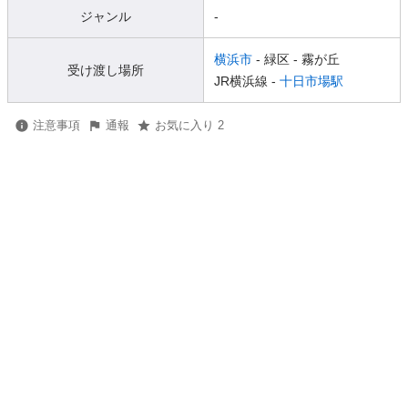
ジャンル
-
横浜市
- 緑区
- 霧が丘
受け渡し場所
JR横浜線 -
十日市場駅
注意事項
通報
お気に入り 2