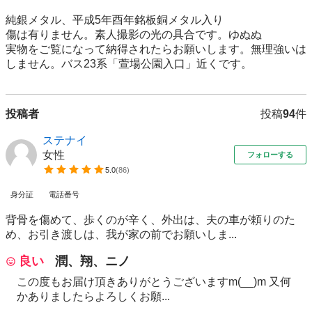
純銀メタル、平成5年酉年銘板銅メタル入り

傷は有りません。素人撮影の光の具合です。ゆぬぬ

実物をご覧になって納得されたらお願いします。無理強いは
しません。バス23系「萱場公園入口」近くです。
投稿者
投稿
94
件
ステナイ
女性
フォローする
5.0
(
86
)
身分証
電話番号
背骨を傷めて、歩くのが辛く、外出は、夫の車が頼りのた
め、お引き渡しは、我が家の前でお願いしま...
良い
潤、翔、ニノ
この度もお届け頂きありがとうございますm(__)m 又何
かありましたらよろしくお願...