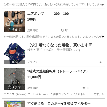
①②一緒にご購入で1500円です。 あっという間に成長してサイズアウトしてしまった
神奈川
川崎市
鹿島田駅
その他
よろしくお願いします
エアポンプ 200→100
100円
売ります
鹿島田駅
7月1日
※一個200円です。動作確認済みです。 まとめ買いお安くします。 おじいちゃんがアク
神奈川
川崎市
鹿島田駅
その他
【求】着なくなった着物、買います👘
状態が悪くてもOK！最大限買取します
プリフラ
Ad
1輪式の連結自転車（トレーラーバイク）
11,000円
売ります
鹿島田駅
7月1日
アダムス（Adams）の「Trail-A-Bike」 子供用 20インチ サイクルトレーラーです。
神奈川
川崎市
鹿島田駅
折りたたみ自転車
すぐ使える ロカボーイS 替えフィルター