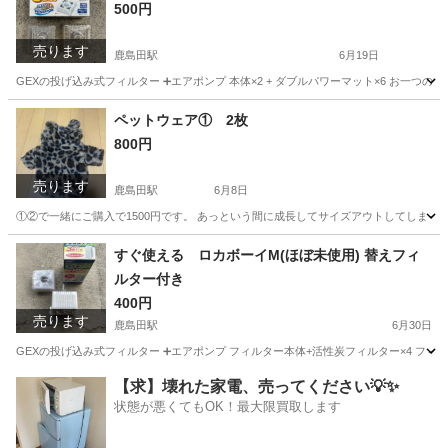
500円
売ります
鹿島田駅
6月19日
GEXの投げ込み式フィルター ➕エアポンプ 本体×2 + ダブルパワーマット×6 お一つの値
神奈川
川崎市
鹿島田駅
その他
ロカボーイ
ペットウェア① 2枚
800円
売ります
鹿島田駅
6月8日
①②で一緒にご購入で1500円です。 あっという間に成長してサイズアウトしてしまっ
神奈川
川崎市
鹿島田駅
その他
よろしくお願いします
すぐ使える ロカボーイM(ほぼ未使用) 替えフィ
ルター付き
400円
売ります
鹿島田駅
6月30日
GEXの投げ込み式フィルター ➕エアポンプ フィルター本体+活性炭フィルター×4 フ
神奈川
川崎市
鹿島田駅
その他
【求】壊れた家電、売ってください💡✨
状態が悪くてもOK！最大限買取します