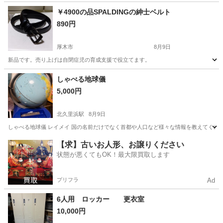
神奈川
綾瀬市
その他
まつげエクステ
￥4900の品SPALDINGの紳士ベルト
890円
厚木市
8月9日
新品です。売り上げは自閉症児の育成支援で役立てます。
神奈川
厚木市
その他
しゃべる地球儀
5,000円
北久里浜駅
8月9日
しゃべる地球儀 レイメイ 国の名前だけでなく首都や人口など様々な情報を教えてくれ
神奈川
横須賀市
北久里浜駅
その他
地球儀
【求】古いお人形、お譲りください
状態が悪くてもOK！最大限買取します
プリフラ
Ad
6人用 ロッカー 更衣室
10,000円