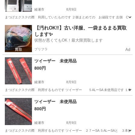
綾瀬市
8月9日
まつげエクステの際 利用していたものです ２個まとめての お値段です 左側 C ０
神奈川
綾瀬市
その他
エクステ
【汚れOK‼️】古い洋服、一袋まるまる買取
します✨
状態が悪くてもOK！最大限買取します
プリフラ
Ad
ツイーザー 未使用品
800円
綾瀬市
8月9日
まつげエクステの際 利用するものです ツイーザー ５ALーSA 未使用品です １本
神奈川
綾瀬市
その他
まつげエクステ
ツイーザー 未使用品
800円
綾瀬市
8月9日
まつげエクステの際 利用するものです ツイーザー ２７ーSA ５ALーSAと ３本お