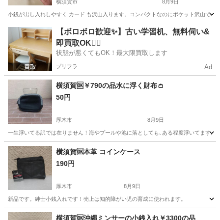
横須賀市
8月9日
小銭が出し入れしやすく カード も沢山入ります。コンパクトなのにポケット沢山で小
神奈川
横須賀市
その他
神奈川
厚木市
その他
【ボロボロ歓迎✨】古い学習机、無料伺い&
即買取OK🙆‍♀️
カード
状態が悪くてもOK！最大限買取します
プリフラ
Ad
横須賀🆗￥790の品水に浮く財布👛
50円
厚木市
8月9日
一生浮いてる訳では在りません！海やプールや池に落としても､ある程度浮いてます。
神奈川
厚木市
その他
神奈川
横須賀市
その他
横須賀🆗本革 コインケース
190円
プール
厚木市
8月9日
新品です。紳士小銭入れです！売上は知的障がい児の育成に使われます。
神奈川
厚木市
その他
本革
横須賀🆗沖縄ミンサーの小銭入れ￥3300の品