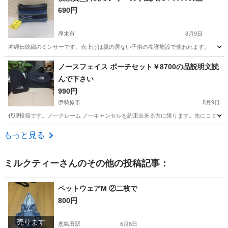
690円
厚木市
8月9日
沖縄伝統織のミンサーです。売上げは親の居ない子供の養護施設で使われます。
神奈川
厚木市
その他
神奈川
横須賀市
その他
サー
ノースフェイス ポーチセット￥8700の品説明文読
んで下さい
990円
伊勢原市
8月9日
代理投稿です。ノ―クレーム ノ―キャンセルを約束出来る方に限ります。先にコミック
神奈川
伊勢原市
その他
ノースフェイス
もっと見る
ミルクティー
さんのその他の投稿記事：
ペットウェアM ②二枚で
800円
売ります
鹿島田駅
6月8日