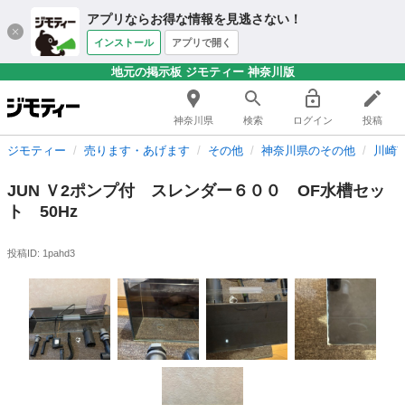
アプリならお得な情報を見逃さない！
インストール
アプリで開く
地元の掲示板 ジモティー 神奈川版
神奈川県
検索
ログイン
投稿
ジモティー
売ります・あげます
その他
神奈川県のその他
川崎
JUN Ｖ2ポンプ付 スレンダー６００ OF水槽セッ
ト 50Hz
投稿ID: 1pahd3