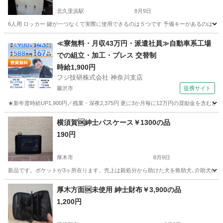
北久里浜駅
8月9日
6人用 ロッカー 鍵が一つなくて実際に使用できるのは５つです 予備キーがあるのは一
神奈川
横須賀市
北久里浜駅
その他
≪寮無料・月収43万円・派遣社員≫自動車系工場
での組立・加工・プレス 交替制
時給1,900円
フジ技研株式会社 神奈川支店
藤沢市
提携サイト
★新年度時給UP1,900円／残業・深夜2,375円 更に3か月毎に12万円の奨励金を含む
神奈川
藤沢市
その他
横須賀🆗紳士パスケース￥1300の品
190円
厚木市
8月9日
新品です。ポケットが3ヶ所在ります。売上は殺処分から助けた犬を救助犬､介助犬に育
神奈川
厚木市
その他
神奈川
横須賀市
その他
厚木方面🆗未使用 紳士財布￥3,900の品
1,200円
ケース