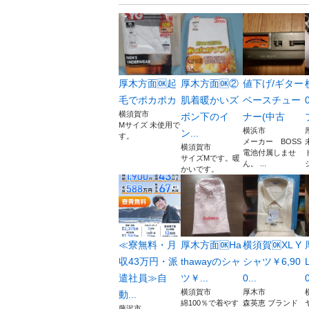
厚木方面🆗起
厚木方面🆗②
値下げ/ギター
毛でポカポカ
肌着暖かいズ
ベースチュー
横須賀市
ボン下のイ
ナー(中古
Mサイズ 未使用で
横浜市
ン...
す。
メーカー BOSS
横須賀市
電池付属しませ
サイズMです。暖
ん。 ...
かいです。
≪寮無料・月
厚木方面🆗Ha
横須賀🆗XL Y
収43万円・派
thawayのシャ
シャツ￥6,90
遣社員≫自
ツ￥...
0...
0
横須賀市
厚木市
動...
綿100％で着やす
森英恵 ブランド
藤沢市