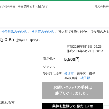
雛人形 7段飾り(小物、ひな壇のみもＯＫ) (こあ) 磯子のその他の中古あげます・譲ります｜ジモティーで不用品の処分
中古
売ります・あげます
地元の掲示
神奈川県のその他
横浜市のその他
雛人形 7段飾り(小物、ひな壇のみも
もＯＫ)
（投稿ID : 1p8tyr）
更新
2026年6月8日 09:25
作成
2026年5月27日 20:57
商品価格
5,500円
ジャンル
-
受け渡し場所
横浜市
 - 磯子区
 - 磯子
JR根岸線 - 
磯子駅
お問い合わせの受付は
終了いたしました。
来れる方
