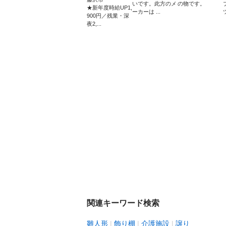
いです。此方のメ
の物です。
★新年度時給UP1,
ーカーは ...
900円／残業・深
夜2,...
関連キーワード検索
雛人形
飾り棚
介護施設
譲り