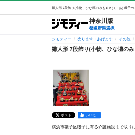
神奈川
版
都道府県選択
ジモティー
売ります・あげます
その他
雛人形 7段飾り(小物、ひな壇のみ
ポスト
いいね！
横浜市磯子区磯子に有る介護施設まで取りに