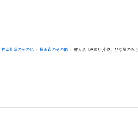
神奈川県のその他
横浜市のその他
雛人形 7段飾り(小物、ひな壇のみも
バシーポリシー
プライバシー・ステートメント
健全化に資する運用
プ
ご利用ガイド
フリーワードで探す
特定商取引法の表示
利用