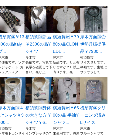
横須賀🆗￥13
横須賀🆗新品
横須賀🆗￥79
厚木方面🆗②
000の品Italy
￥2300の品Y
80の品CLON
伊勢丹様提供
ブ...
シャツ
EDE...
品￥7980...
厚木市
厚木市
厚木市
横須賀市
未使用です。ソフ
長袖です。写真で
新品です。Ｌと有
サイズ３Ｌです。
トジャケット､カ
表示を確認して下
りますが２Ｌ以上
半袖です。生地は
ジュアルスタ...
さい。売り上...
有ります。売...
サラサラして...
厚木方面🆗４
横須賀🆗身体
横須賀🆗￥66
横須賀🆗クリ
L Yシャツ￥9
の大きな方 Y
00の品 半袖Y
ーニング済み
00...
シャツ￥6...
シャツ...
Lサイズ
横須賀市
厚木市
厚木市
厚木市
ヤマモトカンサイ
インプレッサのY
未使用です。胸周
ブルーシャツで