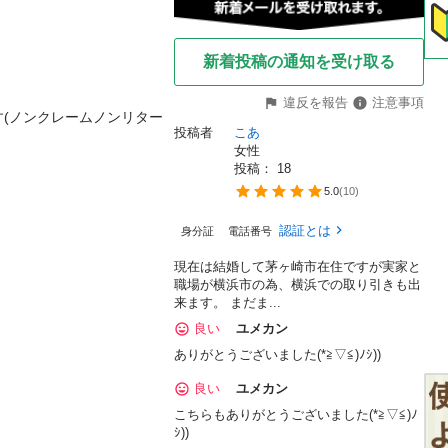
新着投稿の通知を受け取る
違反を報告
注意事項
(ノンクレームノンリター
投稿者
こあ
女性
投稿： 
18
5.0
(
10
)
認証とは
身分証
電話番号
現在は結婚して茅ヶ崎市在住ですが実家と
職場が横浜市の為、横浜での取り引きも出
来ます。 まだま...
良い
ユメカン
ありがとうございました(*≧▽≦)ﾉｼ))
良い
ユメカン
こちらもありがとうございました(*≧▽≦)ﾉ
ｼ))