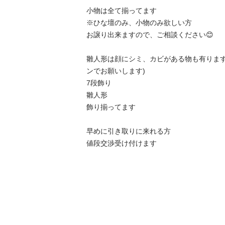
小物は全て揃ってます

※ひな壇のみ、小物のみ欲しい方

お譲り出来ますので、ご相談ください😊

雛人形は顔にシミ、カビがある物も有ります
ンでお願いします)

7段飾り  

雛人形

飾り揃ってます

早めに引き取りに来れる方

値段交渉受け付けます
