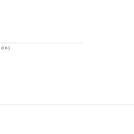
ＯＫ)
方針
お問い合わせ
者情報の外部送信について