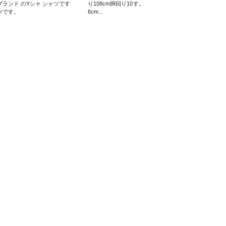
ブランド のYシャ
シャツです
り108cm胴回り10
す。
ツです。
6cm...