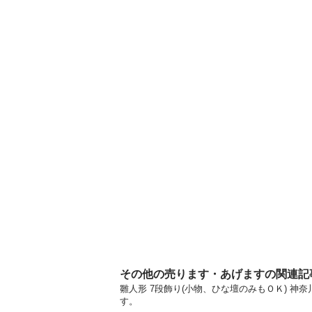
その他の売ります・あげますの関連記
雛人形 7段飾り(小物、ひな壇のみもＯＫ) 
す。