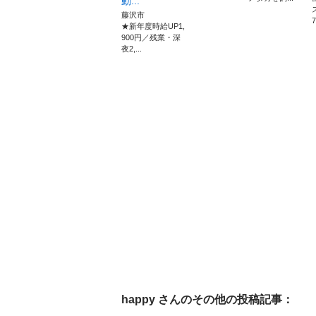
動...
藤沢市
7
★新年度時給UP1,
900円／残業・深
夜2,...
happy
さんのその他の投稿記事：