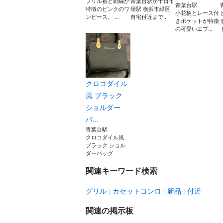
フリル袖と刺繍が
青葉台駅か十日市
青葉台駅
特徴のピンクのワ
場駅 横浜市緑区
小花柄とレース付
ンピース。 ...
自宅付近まで...
きポケットが特徴
の可愛いエプ...
クロコダイル
風 ブラック
ショルダー
バ...
青葉台駅
クロコダイル風
ブラック ショル
ダーバッグ ...
関連キーワード検索
グリル
カセットコンロ
新品
付近
関連の掲示板