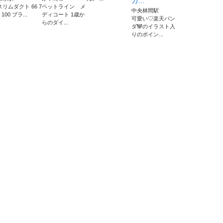
カ...
スリムダクト 66 7
ペットライン メ
中央林間駅
 100 ブラ...
ディコート 1歳か
可愛い♡楽天パン
らのダイ...
ダ🐼のイラスト入
りのポイン...