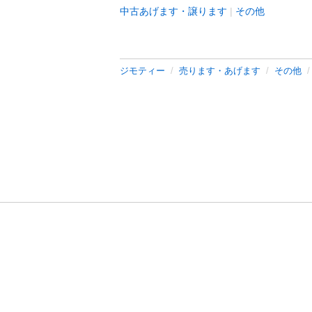
中古あげます・譲ります
その他
ジモティー
売ります・あげます
その他
利用規約
プライ
運営会社
サイトマッ
© 2011-
2026
Jmty, Inc.