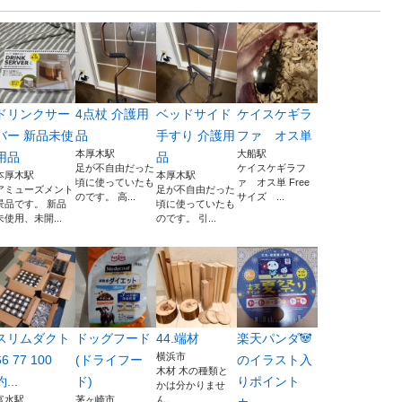
ドリンクサー
4点杖 介護用
ベッドサイド
ケイスケギラ
バー 新品未使
品
手すり 介護用
ファ オス単
本厚木駅
大船駅
用品
品
足が不自由だった
ケイスケギラフ
本厚木駅
本厚木駅
頃に使っていたも
ァ オス単 Free
アミューズメント
足が不自由だった
のです。 高...
サイズ ...
景品です。 新品
頃に使っていたも
未使用、未開...
のです。 引...
スリムダクト
ドッグフード
44.端材
楽天パンダ🐼
横浜市
66 77 100
(ドライフー
のイラスト入
木材 木の種類と
約...
ド)
りポイント
かは分かりませ
富水駅
茅ヶ崎市
ん。 ...