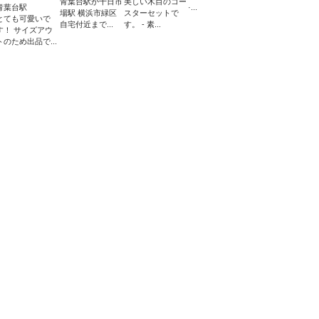
青葉台駅か十日市
美しい木目のコー
青葉台駅
·...
場駅 横浜市緑区
スターセットで
とても可愛いで
自宅付近まで...
す。 - 素...
す！ サイズアウ
トのため出品で...