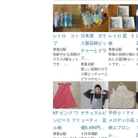
レトロ コッ
日本酒 ガラ
レトロ 皿 3
プ
ス製花柄ピッ
枚
青葉台駅
青葉台駅
チャーとグラ
色鮮やかな花柄の
和風の花柄が描か
ス...
グラス2個セット
れた小皿3枚セッ
です。 -...
青葉台駅
トです。 ...
美しい花柄のガラ
ス製ピッチャーと
グラスのセッ...
KP ピンク ワ
ナチュラルビ
手作り！マイ
ンピース フリ
ューティ 定
メロディ小花
ル袖
価6,490円...
柄エプロン
青葉台駅
十日市場駅
レ...