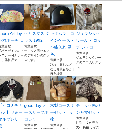
Laura Ashley
クリスマス グ
キタムラ コ
ジュラシック
花柄ポーチ ...
ラス 1992
インケース・
ワールド コッ
青葉台駅
青葉台駅
小銭入れ 黒
プ レトロ
花柄デザインのフ
サンタと雪だるま
青葉台駅
色...
ァスナー付きポー
のデザインのグラ
ジュラシックパー
チ、化粧品や...
スです。 ...
青葉台駅
クのロゴ入りグラ
汚れ・破れなど···
ス。 - ...
なし青葉台駅か十
日市場駅...
【ヒロミチナ
good day ノ
木製コースタ
チェック柄パ
カノ】フォー
ースリーブポ
ーセット 5
ジャマセット
青葉台駅
マルブレザー
ロシャ...
枚
性別···女の子 袖
青葉台駅
青葉台駅
黒...
丈···長袖 サイズ