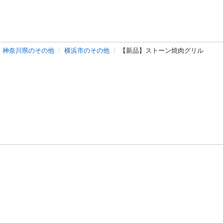
神奈川県のその他
横浜市のその他
【新品】ストーン焼肉グリル
バシーポリシー
プライバシー・ステートメント
健全化に資する運用
プ
ご利用ガイド
フリーワードで探す
特定商取引法の表示
利用