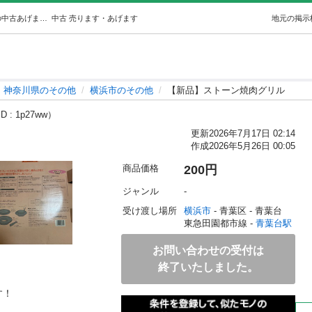
【新品】ストーン焼肉グリル (happy ) 青葉台のその他の中古あげます・譲ります｜ジモティーで不用品の処分
中古
売ります・あげます
地元の掲示
神奈川県のその他
横浜市のその他
【新品】ストーン焼肉グリル
 : 1p27ww）
更新
2026年7月17日 02:14
作成
2026年5月26日 00:05
商品価格
200円
ジャンル
-
受け渡し場所
横浜市
 - 青葉区
 - 青葉台
東急田園都市線 - 
青葉台駅
お問い合わせの受付は
終了いたしました。
！
