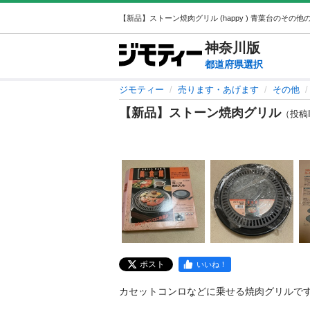
神奈川
版
都道府県選択
ジモティー
売ります・あげます
その他
【新品】ストーン焼肉グリル
（投稿ID
ポスト
いいね！
カセットコンロなどに乗せる焼肉グリルです