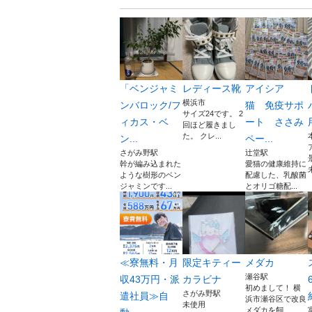
「ベンジャミ
レディース靴
アイシア
横浜市
ンバロック/フ
猫 免疫サポ
サイズ24です。 2
ィカス・ベ
ート ささみ
回ほど履きまし
た。 クレ...
ン...
ペー...
さがみ野駅
辻堂駅
幹が編み込まれた
愛猫の健康維持に
ような樹形のベン
配慮した、乳酸菌
ジャミンです...
とオリゴ糖配...
≪寮無料・月
限定キティー
メダカ
瀬谷駅
収43万円・派
カラビナ
初めまして！ 横
さがみ野駅
遣社員≫自
浜市瀬谷区で改良
未使用
メダカを飼...