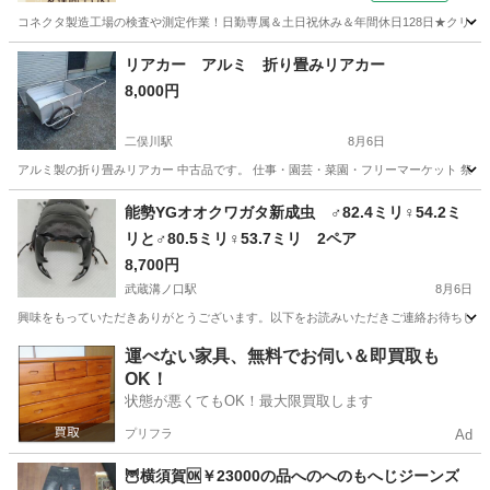
コネクタ製造工場の検査や測定作業！日勤専属＆土日祝休み＆年間休日128日★クリーン
茨城
常陸大宮市
静駅
その他
リアカー アルミ 折り畳みリアカー
8,000円
二俣川駅
8月6日
アルミ製の折り畳みリアカー 中古品です。 仕事・園芸・菜園・フリーマーケット 祭り・イベ
神奈川
横浜市
二俣川駅
その他
リアカー
能勢YGオオクワガタ新成虫 ♂82.4ミリ♀54.2ミ
リと♂80.5ミリ♀53.7ミリ 2ペア
8,700円
武蔵溝ノ口駅
8月6日
興味をもっていただきありがとうございます。以下をお読みいただきご連絡お待ちしています。 
神奈川
川崎市
武蔵溝ノ口駅
その他
能勢
運べない家具、無料でお伺い＆即買取も
OK！
状態が悪くてもOK！最大限買取します
プリフラ
Ad
🦉横須賀🆗￥23000の品へのへのもへじジーンズ