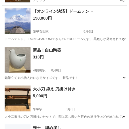
プリフラ
Ad
【オンライン決済】ドームテント
150,000円
愛甲石田駅
8月6日
ドームテント。 IRON GEAR ONESさんのZEROドームです。 黒色しか発売されてない中で、
神奈川
伊勢原市
愛甲石田駅
その他
ドームテント
新品！白山陶器
313円
和田町駅
8月6日
鉛筆立てや小物入れになるサイズです。 新品です！
神奈川
横浜市
和田町駅
その他
新品
大小刀 拵え 刀掛け付き
5,000円
平塚駅
8月6日
大小二振りの刀と刀掛けのセットで、鞘は落ち着いた茶色の塗り仕上げが施されています。 - 
神奈川
平塚市
平塚駅
その他
残土、埋め戻し