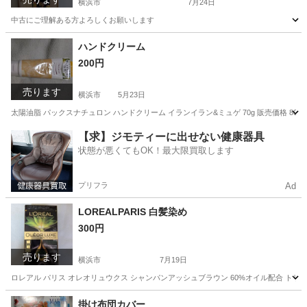
横浜市
7月24日
中古にご理解ある方よろしくお願いします
神奈川
横浜市
着物
ハンドクリーム
200円
売ります
横浜市
5月23日
太陽油脂 パックスナチュロン ハンドクリーム イランイラン&ミュゲ 70g 販売価格 800
神奈川
横浜市
その他
新品
【求】ジモティーに出せない健康器具
状態が悪くてもOK！最大限買取します
プリフラ
Ad
LOREALPARIS 白髪染め
300円
売ります
横浜市
7月19日
ロレアル パリス オレオリュウクス シャンパンアッシュブラウン 60%オイル配合 トリー
神奈川
横浜市
その他
白髪染め
掛け布団カバー