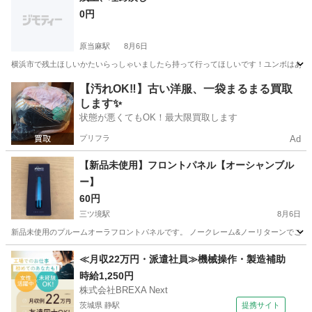
0円
原当麻駅
8月6日
横浜市で残土ほしいかたいらっしゃいましたら持って行ってほしいです！ユンボはある
神奈川
相模原市
原当麻駅
その他
残土
【汚れOK‼️】古い洋服、一袋まるまる買取
します✨
状態が悪くてもOK！最大限買取します
プリフラ
Ad
【新品未使用】フロントパネル【オーシャンブル
ー】
60円
三ツ境駅
8月6日
新品未使用のプルームオーラフロントパネルです。 ノークレーム&ノーリターンでご了
神奈川
横浜市
三ツ境駅
その他
新品
≪月収22万円・派遣社員≫機械操作・製造補助
時給1,250円
株式会社BREXA Next
茨城県 静駅
提携サイト