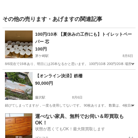
その他の売ります・あげますの関連記事
100円/10本 【夏休みの工作にも】トイレットペー
パー 芯
100円
茅ケ崎駅
8月6日
8/6現在で19本あり、明日には20本なるかと思います。 100円/10本 200円/20本 場
神奈川
茅ヶ崎市
茅ケ崎駅
その他
トイレットペーパー
【オンライン決済】鉄柵
90,000円
藤沢駅
8月6日
錆びてしまってますが，一度も使用してないです。 90枚あります。 数量は、4枚目の
神奈川
藤沢市
藤沢駅
その他
運べない家具、無料でお伺い＆即買取も
OK！
状態が悪くてもOK！最大限買取します