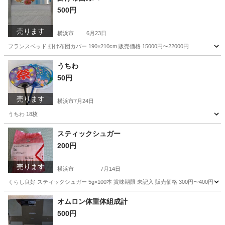
500円
売ります
横浜市
6月23日
フランスベッド 掛け布団カバー 190×210cm 販売価格 15000円〜22000円
神奈川
横浜市
ベビー用品
掛け布団
うちわ
50円
売ります
横浜市
7月24日
うちわ 18枚
神奈川
横浜市
その他
うちわ
スティックシュガー
200円
売ります
横浜市
7月14日
くらし良好 スティックシュガー 5g×100本 賞味期限 未記入 販売価格 300円〜400円 く
神奈川
横浜市
食品
オムロン体重体組成計
500円