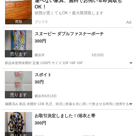
運べない家具、無料でお伺い＆即買取も
OK！
状態が悪くてもOK！最大限買取します
プリフラ
Ad
スヌーピー ダブルファスナーポーチ
300円
売ります
横浜市
5月23日
新品未使用未開封 定価 1200円 サイズ 22㌢×9㌢×5㌢
神奈川
横浜市
その他
スヌーピー
スポイト
30円
売ります
横浜市
6月13日
滅菌済み 新品 未開封 13本 乳児、幼児に粉薬を水に溶いて飲ませる時等に使用するた
神奈川
横浜市
その他
お取引決定しました！/浴衣と帯
300円
売ります