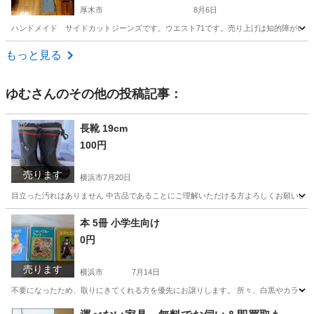
厚木市
8月6日
ハンドメイド サイドカットジーンズです。ウエスト71です。売り上げは知的障がい
神奈川
厚木市
その他
ハンドメイド
もっと見る
ゆむ
さんのその他の投稿記事：
長靴 19cm
100円
売ります
横浜市
7月20日
目立った汚れはありません 中古品であることにご理解いただける方よろしくお願いい
神奈川
横浜市
靴
本 5冊 小学生向け
0円
売ります
横浜市
7月14日
不要になったため、取りにきてくれる方を優先にお譲りします。 所々、白黒やカラーの挿
神奈川
横浜市
その他