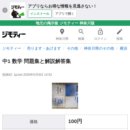
アプリならお得な情報を見逃さない！
インストール
アプリで開く
地元の掲示板 ジモティー 神奈川版
神奈川県
検索
ログイン
投稿
ジモティー
売ります・あげます
その他
神奈川県のその他
横浜
中1 数学 問題集と解説解答集
投稿ID: 1p1ett
2026年5月9日 14:52
100円
価格