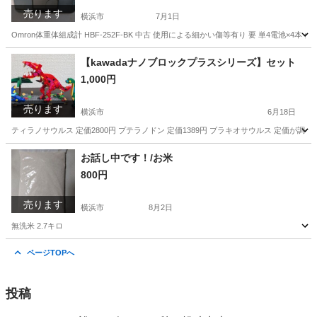
売ります
横浜市
7月1日
Omron体重体組成計 HBF-252F-BK 中古 使用による細かい傷等有り 要 単4電池
神奈川
横浜市
その他
体組成計
【kawadaナノブロックプラスシリーズ】セット
1,000円
売ります
横浜市
6月18日
ティラノサウルス 定価2800円 プテラノドン 定価1389円 ブラキオサウルス 定価が調べ
神奈川
横浜市
その他
お話し中です！/お米
800円
売ります
横浜市
8月2日
無洗米 2.7キロ
神奈川
横浜市
食品
ページTOPへ
投稿