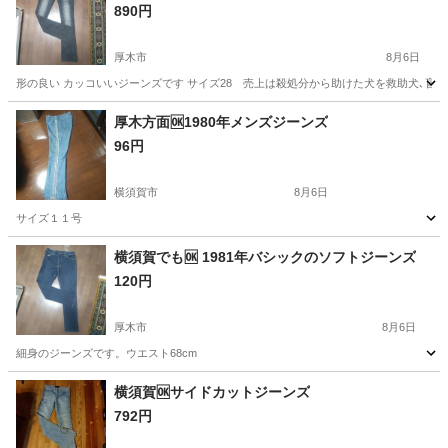
890円
厚木市
8月6日
形の良い カッコいいジーンズです サイズ28 売上は殺処分から助けた犬を救助犬､盲
神奈川
厚木市
その他
ジーンズ
厚木方面🆗1980年メンズジーンズ
96円
横須賀市
8月6日
サイズ１１号
神奈川
横須賀市
その他
ジーンズ
横須賀でも🆗 1981年バシックのソフトジーンズ
120円
厚木市
8月6日
細身のジーンズです。ウエスト68cm
神奈川
厚木市
その他
ジーンズ
横須賀🆗サイドカットジーンズ
792円