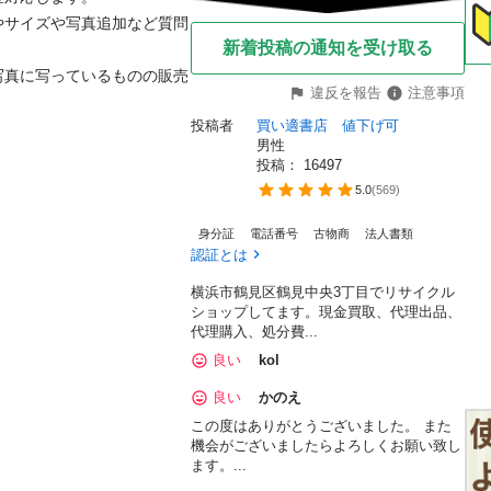
やサイズや写真追加など質問
新着投稿の通知を受け取る
写真に写っているものの販売
違反を報告
注意事項
投稿者
買い適書店　値下げ可
男性
投稿： 
16497
5.0
(
569
)
身分証
電話番号
古物商
法人書類
認証とは
横浜市鶴見区鶴見中央3丁目でリサイクル
ショップしてます。現金買取、代理出品、
代理購入、処分費...
良い
kol
良い
かのえ
この度はありがとうございました。 また
機会がございましたらよろしくお願い致し
ます。...