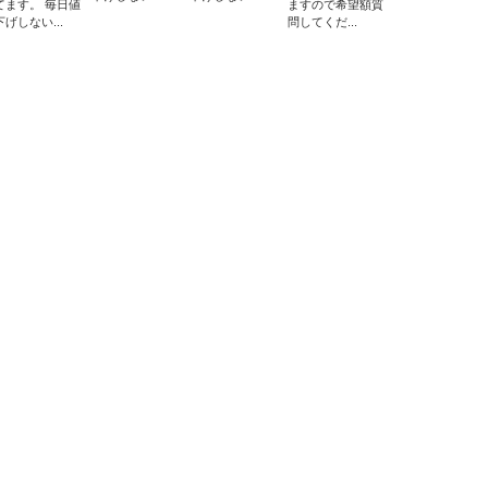
てます。 毎日値
ますので希望額質
下げしない...
問してくだ...