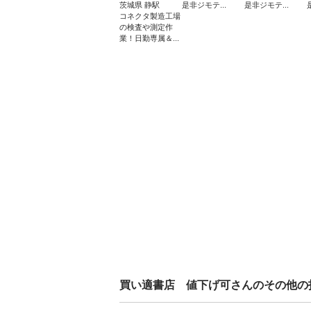
茨城県 静駅
是非ジモテ...
是非ジモテ...
コネクタ製造工場
の検査や測定作
業！日勤専属＆...
買い適書店 値下げ可
さんのその他の