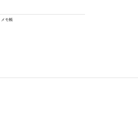
 メモ帳
方針
お問い合わせ
者情報の外部送信について