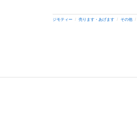
ジモティー
売ります・あげます
その他
利用規約
プライ
運営会社
サイトマッ
© 2011-
2026
Jmty, Inc.