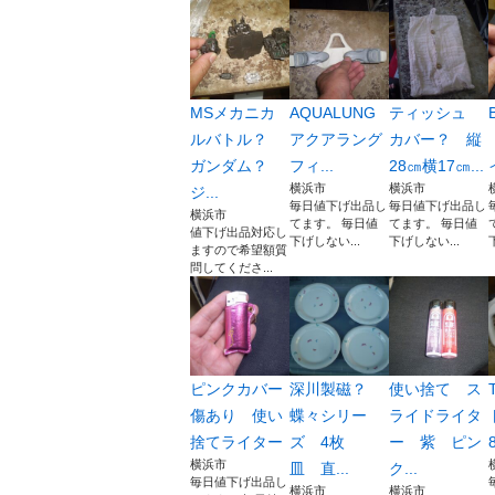
MSメカニカ
AQUALUNG
ティッシュ
ルバトル？
アクアラング
カバー？ 縦
ガンダム？
フィ...
28㎝横17㎝...
横浜市
横浜市
ジ...
毎日値下げ出品し
毎日値下げ出品し
横浜市
てます。 毎日値
てます。 毎日値
値下げ出品対応し
下げしない...
下げしない...
ますので希望額質
問してくださ...
ピンクカバー
深川製磁？
使い捨て ス
傷あり 使い
蝶々シリー
ライドライタ
捨てライター
ズ 4枚
ー 紫 ピン
8
横浜市
皿 直...
ク...
毎日値下げ出品し
横浜市
横浜市