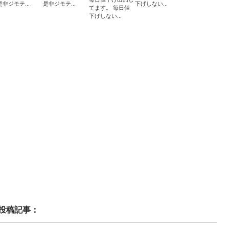
是非ジモテ...
是非ジモテ...
下げしない...
てます。 毎日値
下げしない...
投稿記事：