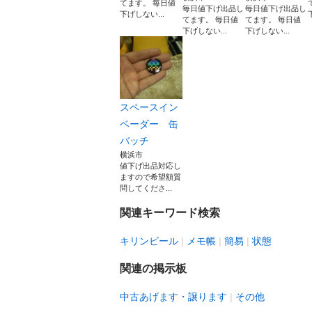
てます。 毎日値
毎日値下げ出品し
毎日値下げ出品し
下げしない...
てます。 毎日値
てます。 毎日値
下げしない...
下げしない...
スペースイン
ベーダー 缶
バッチ
横浜市
値下げ出品対応し
ますので希望額質
問してくださ...
関連キーワード検索
キリンビール
メモ帳
簡易
状態
関連の掲示板
中古あげます・譲ります
その他