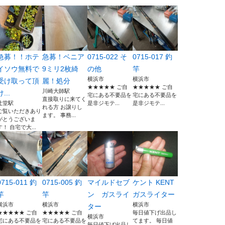
急募！！ホテ
急募！ベニア
0715-022 そ
0715-017 釣
イソウ無料で
9ミリ2枚綺
の他
竿
横浜市
横浜市
受け取って頂
麗！処分
★★★★★ ご自
★★★★★ ご自
川崎大師駅
け...
宅にある不要品を
宅にある不要品を
直接取りに来てく
辻堂駅
是非ジモテ...
是非ジモテ...
れる方 お譲りし
ご覧いただきあり
ます。 事務...
がとうございま
す！ 自宅で大...
0715-011 釣
0715-005 釣
マイルドセブ
ケント KENT
竿
竿
ン ガスライ
ガスライター
横浜市
横浜市
横浜市
ター
★★★★★ ご自
★★★★★ ご自
毎日値下げ出品し
横浜市
宅にある不要品を
宅にある不要品を
てます。 毎日値
毎日値下げ出品し