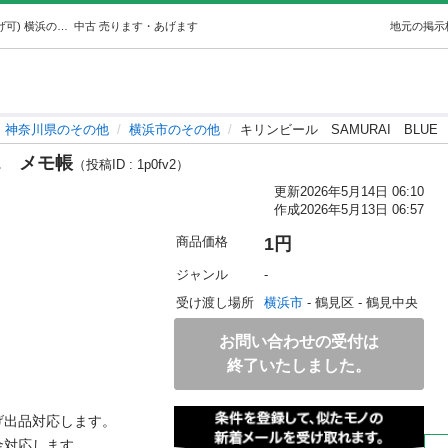
キリンビールSAMURAIBLUEメモ帳 (買い適書店 値下げ可) 横浜のその他の中古あげます・譲ります｜ジモティーで不用品の処分
中古
売ります・あげます
地元の掲示
神奈川県のその他
横浜市のその他
キリンビール SAMURAI BLUE
E メモ帳
（投稿ID : 1p0fv2）
更新
2026年5月14日 06:10
作成
2026年5月13日 06:57
商品価格
1円
ジャンル
-
受け渡し場所
横浜市
 - 鶴見区
 - 鶴見中央
お問い合わせの受付は
終了いたしました。
品対応します。

応します。
