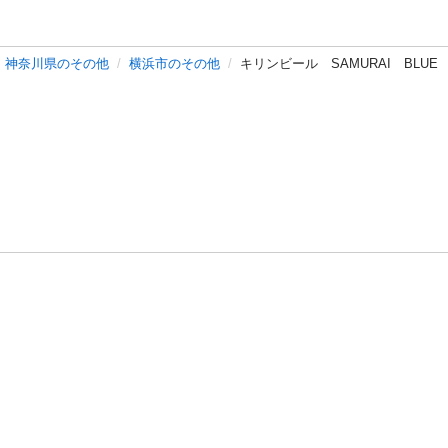
神奈川県のその他
横浜市のその他
キリンビール SAMURAI BLUE
バシーポリシー
プライバシー・ステートメント
健全化に資する運用
プ
ご利用ガイド
フリーワードで探す
特定商取引法の表示
利用