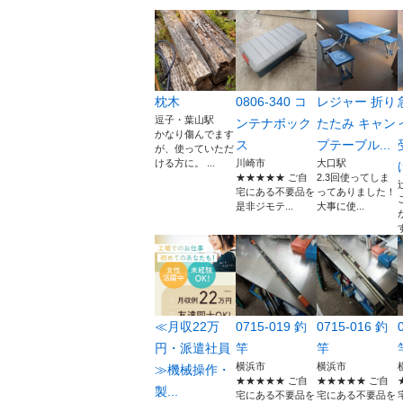
枕木
0806-340 コ
レジャー 折り
逗子・葉山駅
ンテナボック
たたみ キャン
かなり傷んでます
ス
プテーブル...
が、使っていただ
ける方に。 ...
川崎市
大口駅
★★★★★ ご自
2.3回使ってしま
宅にある不要品を
ってありました！
是非ジモテ...
大事に使...
≪月収22万
0715-019 釣
0715-016 釣
円・派遣社員
竿
竿
横浜市
横浜市
≫機械操作・
★★★★★ ご自
★★★★★ ご自
製...
宅にある不要品を
宅にある不要品を