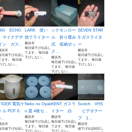
BIG ECHO
LARK 使い
シナモンロー
SEVEN STAR
マイクデザ
捨てライター
ル 折り畳み
S ガスライタ
横浜市
イン ガス...
式 収納ボッ
ー
毎日値下げ出品し
横浜市
横浜市
ク...
てます。 毎日値
毎日値下げ出品し
毎日値下げ出品し
下げしない...
横浜市
てます。 毎日値
てます。 毎日値
毎日値下げ出品し
下げしない...
下げしない...
てます。 毎日値
下げしない...
TIGER 電気ケ
Neko no Oyak
KENT ガスラ
Scotch VHS
トル PCF 0.
o 皿 4枚セ...
イター 白
ビデオテー
横浜市
横浜市
...
プ 1...
毎日値下げ出品し
毎日値下げ出品し
横浜市
横浜市
てます。 毎日値
てます。 毎日値
毎日値下げ出品し
値下げ出品対応し
下げしない...
下げしない...