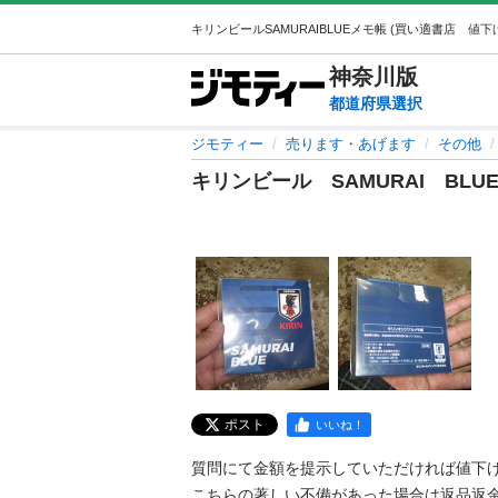
神奈川
版
都道府県選択
ジモティー
売ります・あげます
その他
キリンビール SAMURAI BLU
ポスト
いいね！
質問にて金額を提示していただければ値下げ出
こちらの著しい不備があった場合は返品返金対