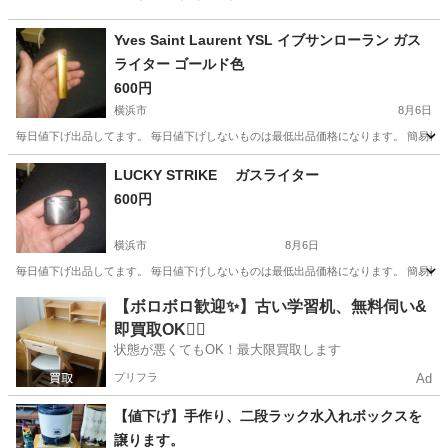
Yves Saint Laurent YSL イブサンローラン ガス
ライター ゴールド色
600円
横浜市
8月6日
毎日値下げ出品してます。 毎日値下げしないものは最低出品価格になります。 簡易検
神奈川
横浜市
その他
LUCKY STRIKE ガスライター
600円
横浜市
8月6日
毎日値下げ出品してます。 毎日値下げしないものは最低出品価格になります。 簡易検
神奈川
横浜市
その他
ガス
【ボロボロ歓迎✨】古い学習机、無料伺い&
即買取OK🙆‍♀️
状態が悪くてもOK！最大限買取します
プリフラ
Ad
【値下げ】手作り、二段ラック水入れボックスを
譲ります。