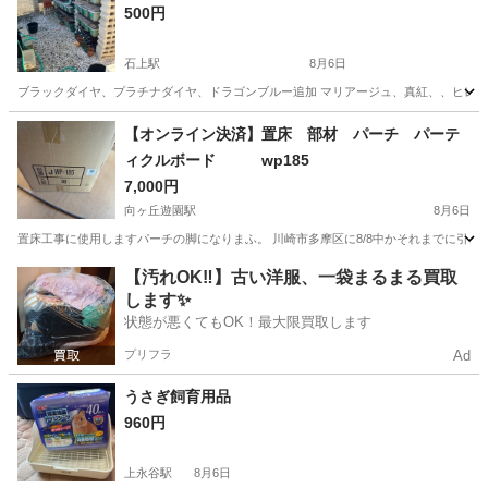
500円
石上駅
8月6日
ブラックダイヤ、プラチナダイヤ、ドラゴンブルー追加 マリアージュ、真紅、、ヒレ長ミ
神奈川
藤沢市
石上駅
その他
マリアージュ
【オンライン決済】置床 部材 パーチ パーテ
ィクルボード wp185
7,000円
向ヶ丘遊園駅
8月6日
置床工事に使用しますパーチの脚になりまふ。 川崎市多摩区に8/8中かそれまでに引き
神奈川
川崎市
向ヶ丘遊園駅
その他
【汚れOK‼️】古い洋服、一袋まるまる買取
します✨
状態が悪くてもOK！最大限買取します
プリフラ
Ad
うさぎ飼育用品
960円
上永谷駅
8月6日