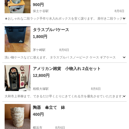
900円
保土ケ谷駅
8月6日
★おしゃれな二段ラック手作り水入れボックスを安く譲ります。 扉付き二段ラックを、ホ
神奈川
横浜市
保土ケ谷駅
その他
タラスブルバケース
1,800円
茅ケ崎駅
8月6日
洗い物ケースなどに使えます。 タラスブルバ スノーピーク ケース ギアケース
神奈川
茅ヶ崎市
茅ケ崎駅
その他
タラスブルバ
アメリカン雑貨 小物入れ 2点セット
12,800円
相模大塚駅
8月6日
大和市上草柳まで、できるだけ早くとりにきてくれる方を優先させていただきます。 
神奈川
大和市
相模大塚駅
その他
アメリカン雑貨
陶器 傘立て 鉢
400円
横浜市
8月6日