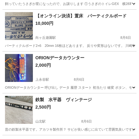
飼っていたうさぎが星になったので、お譲りします ①うさぎのトイレGEX 横28㌢ 縦1
神奈川
横浜市
上永谷駅
その他
【オンライン決済】置床 パーティクルボード
10,000円
向ヶ丘遊園駅
8月6日
パーティクルボード2×6 20mm 16枚ほどあります。 反りや変形はないです。 川
神奈川
川崎市
向ヶ丘遊園駅
その他
ORIONデータカウンター
2,000円
上永谷駅
8月6日
ORIONデータカウンター 呼び出し データ 履歴 スタート 初当たり 確変 ボタン、モード
神奈川
横浜市
上永谷駅
その他
ORION
鉄製 水平器 ヴィンテージ
2,500円
山北駅
8月6日
昔の鉄製水平器です。アカツキ製作所？ サビが良い感じに出ていて雰囲気良いです。 実