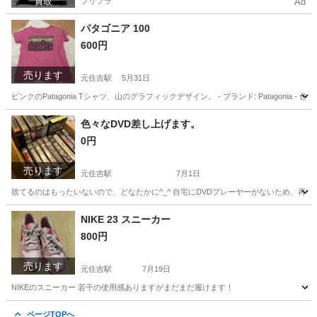
プリフラ
Ad
パタゴニア 100
600円
売ります
元住吉駅
5月31日
ピンクのPatagonia Tシャツ、山のグラフィックデザイン。 - ブランド: Patagoni
神奈川
川崎市
元住吉駅
キッズ用品
パタゴニア
色々なDVD差し上げます。
0円
売ります
元住吉駅
7月1日
捨てるのはもったいないので、どなたかに^_^ 自宅にDVDプレーヤーがないため、再
神奈川
川崎市
元住吉駅
雑誌
NIKE 23 スニーカー
800円
売ります
元住吉駅
7月19日
NIKEのスニーカー 若干の使用感ありますがまだまだ履けます！
神奈川
川崎市
元住吉駅
靴
NIKE
ページTOPへ