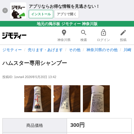
アプリならお得な情報を見逃さない！
インストール
アプリで開く
地元の掲示板 ジモティー 神奈川版
神奈川県
検索
ログイン
投稿
ジモティー
売ります・あげます
その他
神奈川県のその他
川崎
ハムスター専用シャンプー
投稿ID: 1ovta4
2026年5月20日 13:42
300円
商品価格