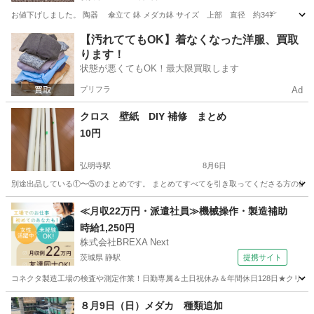
お値下げしました。 陶器 傘立て 鉢 メダカ鉢 サイズ 上部 直径 約34㌢ 底 直
神奈川
横浜市
その他
さい
【汚れててもOK】着なくなった洋服、買取
ります！
状態が悪くてもOK！最大限買取します
プリフラ
Ad
クロス 壁紙 DIY 補修 まとめ
10円
弘明寺駅
8月6日
別途出品している①〜⑤のまとめです。 まとめてすべてを引き取ってくださる方の値段
神奈川
横浜市
弘明寺駅
その他
≪月収22万円・派遣社員≫機械操作・製造補助
時給1,250円
株式会社BREXA Next
茨城県 静駅
提携サイト
コネクタ製造工場の検査や測定作業！日勤専属＆土日祝休み＆年間休日128日★クリーン
茨城
常陸大宮市
静駅
その他
８月9日（日）メダカ 種類追加