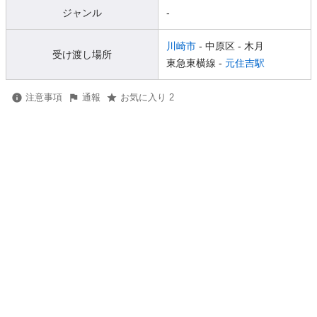
ジャンル
-
川崎市
- 中原区
- 木月
受け渡し場所
東急東横線 -
元住吉駅
注意事項
通報
お気に入り 2