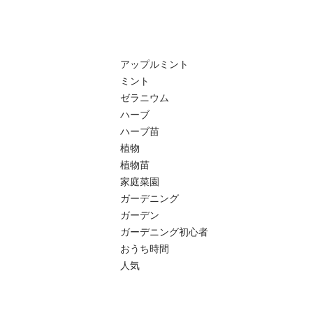
アップルミント

ミント

ゼラニウム

ハーブ

ハーブ苗

植物

植物苗

家庭菜園

ガーデニング 

ガーデン

ガーデニング初心者

おうち時間

人気