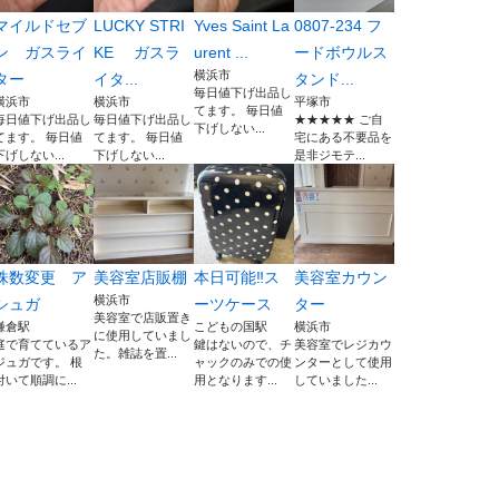
マイルドセブ
LUCKY STRI
Yves Saint La
0807-234 フ
ン ガスライ
KE ガスラ
urent ...
ードボウルス
横浜市
ター
イタ...
タンド...
毎日値下げ出品し
横浜市
横浜市
平塚市
てます。 毎日値
毎日値下げ出品し
毎日値下げ出品し
★★★★★ ご自
下げしない...
てます。 毎日値
てます。 毎日値
宅にある不要品を
下げしない...
下げしない...
是非ジモテ...
株数変更 ア
美容室店販棚
本日可能‼️ス
美容室カウン
横浜市
シュガ
ーツケース
ター
美容室で店販置き
鎌倉駅
こどもの国駅
横浜市
に使用していまし
庭で育てているア
鍵はないので、チ
美容室でレジカウ
た。雑誌を置...
ジュガです。 根
ャックのみでの使
ンターとして使用
付いて順調に...
用となります...
していました...