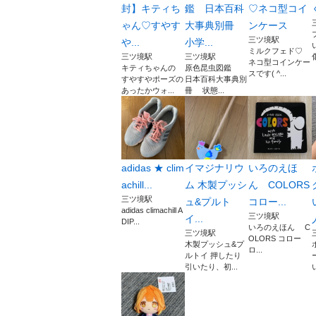
封】キティち
鑑 日本百科
♡ネコ型コイ
ゃん♡すやす
大事典別冊
ンケース
三ツ境駅
や...
小学...
ミルクフェド♡
三ツ境駅
三ツ境駅
ネコ型コインケー
キティちゃんの
原色昆虫図鑑
スです( ^...
すやすやポーズの
日本百科大事典別
あったかウォ...
冊 状態...
adidas ★ clim
イマジナリウ
いろのえほ
achill...
ム 木製プッシ
ん COLORS
三ツ境駅
ュ&プルト
コロー...
adidas climachill A
三ツ境駅
イ...
DIP...
いろのえほん C
三ツ境駅
OLORS コロー
木製プッシュ&プ
ロ...
ルトイ 押したり
引いたり、初...