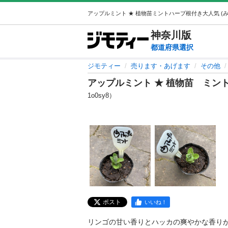
神奈川
版
都道府県選択
ジモティー
売ります・あげます
その他
アップルミント ★ 植物苗 ミン
1o0sy8）
ポスト
いいね！
リンゴの甘い香りとハッカの爽やかな香りが