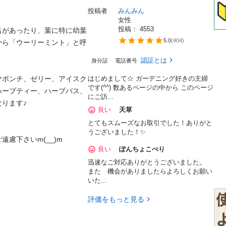
投稿者
みんみん
女性
投稿： 
4553
名があったり、葉に特に幼葉
5.0
(
404
)
から「ウーリーミント」と呼
認証とは
身分証
電話番号
ツポンチ、ゼリー、アイスク
はじめまして☆ ガーデニング好きの主婦
です(^^) 数あるページの中から このページ
ハーブティー、ハーブバス、
にご訪...
ります♪

良い
天草
とてもスムーズなお取引でした！ありがと
うございました！✨
下さいm(__)m

良い
ぽんちょこべり
迅速なご対応ありがとうございました。
また 機会がありましたらよろしくお願い
いた...
評価をもっと見る