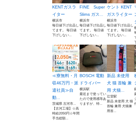
KENTガスラ
FINE Super
ケント KENT
イター
Slims ガス...
ガスライター
横浜市
横浜市
横浜市
毎日値下げ出品し
毎日値下げ出品し
毎日値下げ出品し
てます。 毎日値
てます。 毎日値
てます。 毎日値
下げしない...
下げしない...
下げしない...
≪寮無料・月
BOSCH 電動
新品 未使用
収46万円・派
ドライバー
犬 猫 首輪 兼
横浜駅
遣社員≫自
用 犬猫...
最近まで使ってい
辻堂駅
動...
たので使用感等あ
新品 未使用 犬 猫
茨城県 古河市...
りますが、特...
首輪 兼用 犬猫兼
【古河工場】☆高
用首...
時給2050円☆年間
手当総額...