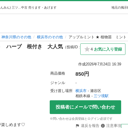
アップルミント ★ 植物苗ミントハーブ根付き大人気 (みんみん) 三ツ境のその他の中古あげます・譲ります｜ジモティーで不用品の処分
中古
売ります・あげます
地元の掲示
神奈川県のその他
横浜市のその他
アップルミント ★ 植物苗 ミン
ト ハーブ 根付き 大人気
（投稿ID :
4
お気に入り登録
作成
2026年7月24日 16:39
商品価格
850円
ジャンル
-
受け渡し場所
横浜市
 - 瀬谷区
相鉄本線 - 
三ツ境駅
投稿者にメールで問い合わせ
※問い合わせは会員登録とログイン必須です
楽しめます♡

違反を報告
注意事項