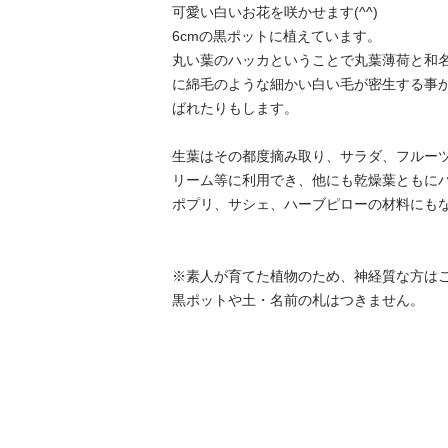
可愛い白いお花を咲かせます(^^)

6cmの黒ポットに植えています。

丸い葉のハッカということで丸葉薄荷と和
に綿毛のような細かい白い毛が密生する事
ばれたりもします。

生葉はその都度摘み取り、サラダ、フルー
リーム等に利用でき、他にも乾燥葉ともに
ポプリ、サシェ、ハーブピローの材料にもな
※素人が育てた植物のため、神経質な方はご遠慮
黒ポットや土・名前の札はつきません。
