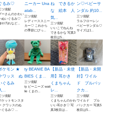
ぐるみ♡
ニーカー Una
ね できるか
ン♡ベビーサ
三ツ境駅
atab...
な 絵本 人
ンダル 約10...
プーさんのかわい
三ツ境駅
三ツ境駅
気...
いぬいぐるみ♡
レディーススニー
ラルフローレン
傷や汚れなど...
三ツ境駅
カー♡ これから
ベビーサンダル♡
いいこでねんね
の季節にぴっ...
サイズは1...
できるかな 写真3
枚目は5...
ポケモン ★
ty BEANIE BA
【新品・未使
【新品・未開
クワッス ぬ
BIES くま...
用】耳かき
封】ワイル
三ツ境駅
いぐるみ
くまちゃん
ド プルバッ
ty ビーニーズ watt
人...
レ...
クカ...
lie くまの...
三ツ境駅
三ツ境駅
三ツ境駅
ポケットモンスタ
くまちゃんのかわ
ワイルド プル
ー クワッスのぬ
いい耳かき♡ 写
バックカー 写真5
いぐるみ♡ ...
真3枚目は...
枚目は5...