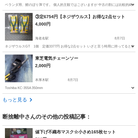
ベランダ用、鯉のぼり🎏です。 個人的主観ではございますが 中古の割には比較的綺麗かと
神奈川
秦野市
秦野駅
その他
鯉のぼり
③定6754円【ネジザウルス】お得な2点セット
4,000円
海老名駅
8月7日
ネジザウルスGT 1個 定価3377円 お得な2点セット いざと言う時用に持ってると便利
神奈川
海老名市
海老名駅
その他
ネジ
東芝電気チェーンソー
2,000円
本厚木駅
8月7日
Toshiba KC-355A 350mm
神奈川
厚木市
本厚木駅
その他
もっと見る
断捨離中
さんのその他の投稿記事：
値下げ不織布マスク☆小さめ165枚セット