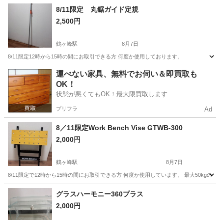
神奈川
横浜市
その他
個人
8/11限定 丸鋸ガイド定規
2,500円
鶴ヶ峰駅
8月7日
8/11限定12時から15時の間にお取引できる方 何度か使用しております。
神奈川
横浜市
鶴ヶ峰駅
その他
運べない家具、無料でお伺い＆即買取も
OK！
状態が悪くてもOK！最大限買取します
プリフラ
Ad
8／11限定Work Bench Vise GTWB-300
2,000円
鶴ヶ峰駅
8月7日
8/11限定で12時から15時の間にお取引できる方 何度か使用しています。 最大50kgの荷重に対応した
神奈川
横浜市
鶴ヶ峰駅
その他
グラスハーモニー360プラス
2,000円