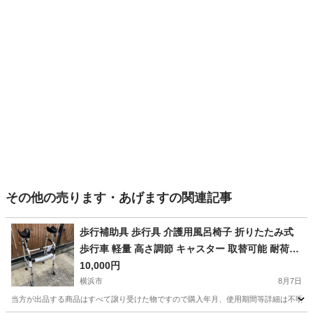
その他の売ります・あげますの関連記事
歩行補助具 歩行具 介護用風呂椅子 折りたたみ式
歩行車 軽量 高さ調節 キャスター 取替可能 耐荷重
100kg 高齢者用@Y倉
10,000円
横浜市
8月7日
当方が出品する商品はすべて譲り受けた物ですので購入年月、使用期間等詳細は不明とな