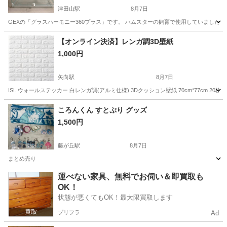
津田山駅
8月7日
GEXの「グラスハーモニー360プラス」です。 ハムスターの飼育で使用していましたが
神奈川
川崎市
津田山駅
その他
【オンライン決済】レンガ調3D壁紙
1,000円
矢向駅
8月7日
ISL ウォールステッカー 白レンガ調(アルミ仕様) 3Dクッション壁紙 70cm*77cm 
神奈川
横浜市
矢向駅
その他
レンガ
ころんくん すとぷり グッズ
1,500円
藤が丘駅
8月7日
まとめ売り
神奈川
横浜市
藤が丘駅
その他
ころん
運べない家具、無料でお伺い＆即買取も
OK！
状態が悪くてもOK！最大限買取します
プリフラ
Ad