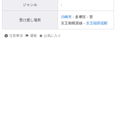
ジャンル
-
川崎市
- 多摩区
- 菅
受け渡し場所
京王相模原線 -
京王稲田堤駅
注意事項
通報
お気に入り