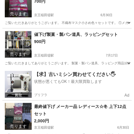
700円
売ります
京王稲田堤駅
6月30日
ご覧いただきありがとうございます。 不織布マスク小さめ色々セットです。 ①メガネがく
神奈川
川崎市
京王稲田堤駅
その他
不織布マスク
値下げ製菓・製パン道具、ラッピングセット
900円
売ります
京王稲田堤駅
7月17日
ご覧いただきましてありがとうございます。 製菓・製パン道具、ラッピング用品10点以上セッ
神奈川
川崎市
京王稲田堤駅
調理器具
製菓
【求】古いミシン買わせてください🖐️
状態が悪くてもOK！最大限買取します
プリフラ
Ad
最終値下げ メーカー品 レディース☆冬 上下12点
セット
2,000円
売ります
京王稲田堤駅
6月30日