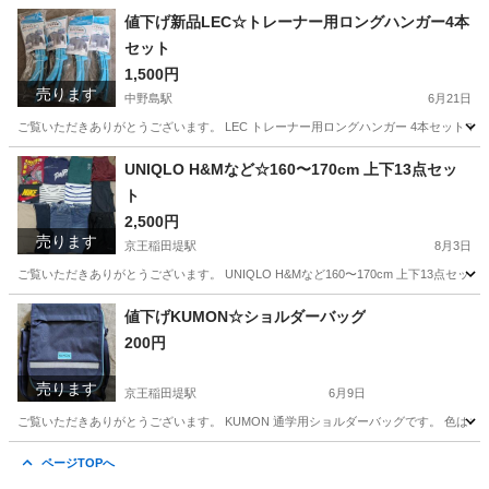
神奈川
川崎市
京王稲田堤駅
電話、ＦＡＸ
Aterm
値下げ新品LEC☆トレーナー用ロングハンガー4本
セット
1,500円
売ります
中野島駅
6月21日
ご覧いただきありがとうございます。 LEC トレーナー用ロングハンガー 4本セットです
神奈川
川崎市
中野島駅
洗濯用品
セット
UNIQLO H&Mなど☆160〜170cm 上下13点セッ
ト
2,500円
売ります
京王稲田堤駅
8月3日
ご覧いただきありがとうございます。 UNIQLO H&Mなど160〜170cm 上下13点セット
神奈川
川崎市
京王稲田堤駅
キッズ用品
値下げKUMON☆ショルダーバッグ
200円
売ります
京王稲田堤駅
6月9日
ご覧いただきありがとうございます。 KUMON 通学用ショルダーバッグです。 色はネ
神奈川
川崎市
京王稲田堤駅
キッズ用品
KUMON
ページTOPへ