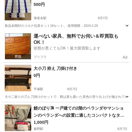
500円
海老名駅
8月7日
新品未開封のコロナ抗原キット18セット。 使用期限：2024.2.29
神奈川
海老名市
海老名駅
その他
運べない家具、無料でお伺い＆即買取も
OK！
状態が悪くてもOK！最大限買取します
プリフラ
Ad
大小刀 拵え 刀掛け付き
0円
平塚駅
8月7日
大小二振りの刀と刀掛けのセットで、鞘は落ち着いた茶色の塗り仕上げが施されています。 - 
神奈川
平塚市
平塚駅
その他
鯉のぼり🎏 一戸建ての2階のベランダやマンショ
ンのベランダへの設置に適したコンパクトなタイ
プです。
1,000円
秦野駅
8月7日