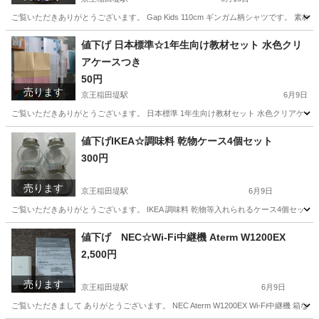
ご覧いただきありがとうございます。 Gap Kids 110cm ギンガム柄シャツです。 素材
神奈川
川崎市
京王稲田堤駅
キッズ用品
羽織
値下げ 日本標準☆1年生向け教材セット 水色クリ
アケースつき
50円
売ります
京王稲田堤駅
6月9日
ご覧いただきありがとうございます。 日本標準 1年生向け教材セット 水色クリアケースつき
神奈川
川崎市
京王稲田堤駅
キッズ用品
カード
値下げIKEA☆調味料 乾物ケース4個セット
300円
売ります
京王稲田堤駅
6月9日
ご覧いただきありがとうございます。 IKEA 調味料 乾物等入れられるケース4個セット
神奈川
川崎市
京王稲田堤駅
調理器具
IKEA
値下げ NEC☆Wi-Fi中継機 Aterm W1200EX
2,500円
売ります
京王稲田堤駅
6月9日
ご覧いただきまして ありがとうございます。 NEC Aterm W1200EX Wi-Fi中継機