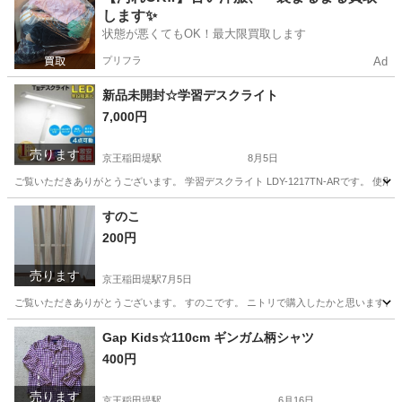
します✨
状態が悪くてもOK！最大限買取します
プリフラ
Ad
新品未開封☆学習デスクライト
7,000円
売ります
京王稲田堤駅
8月5日
ご覧いただきありがとうございます。 学習デスクライト LDY-1217TN-ARです。 
神奈川
川崎市
京王稲田堤駅
生活家電
すのこ
200円
売ります
京王稲田堤駅
7月5日
ご覧いただきありがとうございます。 すのこです。 ニトリで購入したかと思います。 クロー
神奈川
川崎市
京王稲田堤駅
収納家具
すのこ
Gap Kids☆110cm ギンガム柄シャツ
400円
売ります
京王稲田堤駅
6月16日