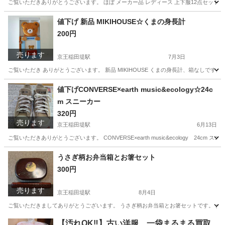
ご覧いただきありがとうございます。 ほぼ メーカー品 レディース 上下服12点セットです。 ①choco
神奈川
川崎市
京王稲田堤駅
その他
スパッツ
値下げ 新品 MIKIHOUSE☆くまの身長計
200円
売ります
京王稲田堤駅
7月3日
ご覧いただき ありがとうございます。 新品 MIKIHOUSE くまの身長計、箱なしです。
神奈川
川崎市
京王稲田堤駅
その他
くま
値下げCONVERSE×earth music&ecology☆24c
m スニーカー
320円
売ります
京王稲田堤駅
6月13日
ご覧いただきありがとうございます。 CONVERSE×earth music&ecology 2
神奈川
川崎市
京王稲田堤駅
靴
うさぎ柄お弁当箱とお箸セット
300円
売ります
京王稲田堤駅
8月4日
ご覧いただきましてありがとうございます。 うさぎ柄お弁当箱とお箸セットです。 おかずを入
神奈川
川崎市
京王稲田堤駅
食器
【汚れOK‼️】古い洋服、一袋まるまる買取