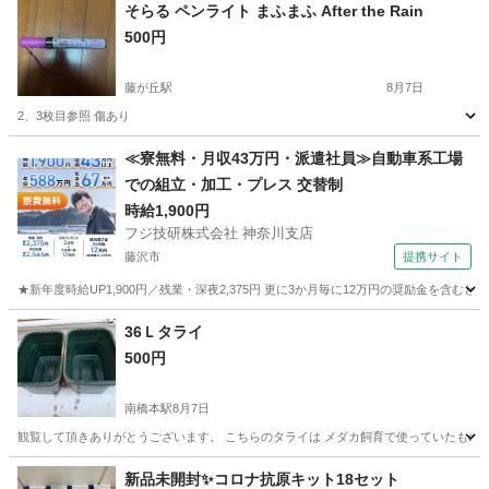
そらる ペンライト まふまふ After the Rain
500円
藤が丘駅
8月7日
2、3枚目参照 傷あり
神奈川
横浜市
藤が丘駅
その他
≪寮無料・月収43万円・派遣社員≫自動車系工場
での組立・加工・プレス 交替制
時給1,900円
フジ技研株式会社 神奈川支店
藤沢市
提携サイト
★新年度時給UP1,900円／残業・深夜2,375円 更に3か月毎に12万円の奨励金を含む
神奈川
藤沢市
その他
36Ｌタライ
500円
南橋本駅
8月7日
観覧して頂きありがとうございます。 こちらのタライは メダカ飼育で使っていたものです。
神奈川
相模原市
南橋本駅
その他
タライ
新品未開封✨コロナ抗原キット18セット