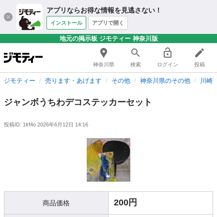
アプリならお得な情報を見逃さない！
インストール
アプリで開く
地元の掲示板 ジモティー 神奈川版
神奈川県
検索
ログイン
投稿
ジモティー
売ります・あげます
その他
神奈川県のその他
川崎
ジャンボうちわデコステッカーセット
投稿ID: 1lrf4o
2026年6月12日 14:16
200円
商品価格