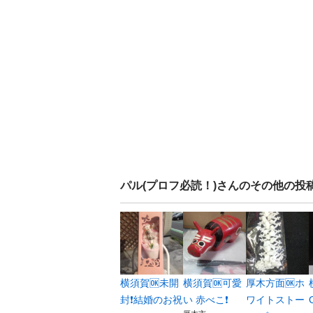
パル(プロフ必読！)
さんのその他の投
横須賀🆗未開
横須賀🆗可愛
厚木方面🆗ホ
封❗️結婚のお祝
い 赤べこ❗️
ワイトストー