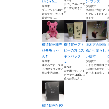
厚木市
いに￥5...
ン ブレス
手作りの赤べこで
厚木市
横須賀市
す！首も動きま
プレゼント✨🎁に
足の細い方は ア
す。
最適です。売上は
ンクレットにも成
殺処分から...
ります！
横須賀🆗非売
横須賀🆗アト
厚木方面🆗挿
品モモちゃ
ピーの方にス
絵が可愛らし
ん❢
キンパック
い絵本
厚木市
横須賀市
￥...
非売品です。売り
くまもと書房様か
厚木市
上げはダウン症児
らの献供品です。
未使用です。アト
童の生活訓練...
売り上げは小...
ピーでボロボロに
成った肌の方...
横須賀🆗￥90