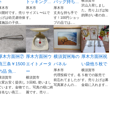
横須賀市
ト
トッキング...
バッグ持ち...
沢山入荷しまし
厚木市
厚木市
厚木市
た。売り上げは知
未開封です。売り
サイズＬ〜LLで
丈夫な持ち手で
的障がい者の自...
上げは幼児虐待保
す。
す！100円ショッ
護施設の子供...
プの品では､...
厚木方面🆗⑦
厚木方面🆗ウ
横須賀🆗海の
厚木方面🆗祝
燕三条￥1500
エイトメータ
パネル
い袋他５枚で
厚木市
横須賀市
の品 魚...
ー
代理投稿です。名
５枚での販売で
横須賀市
横須賀市
前忘れてましたが
す。売り上げは募
大変お安く提供し
３回程､使いまし
写真家さんの...
金箱に入れます...
ています。金物で
た。写真の様に綺
有名ない燕三...
麗です。売り...