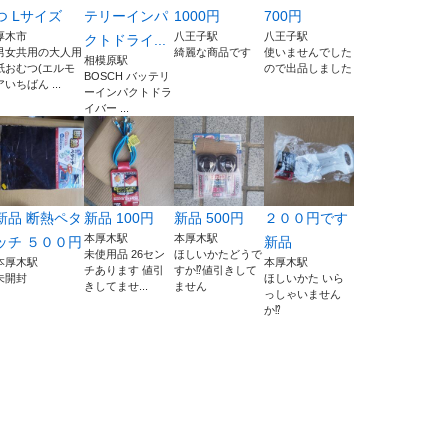
つ Lサイズ
テリーインパ
1000円
700円
厚木市
八王子駅
八王子駅
クトドライ...
男女共用の大人用
綺麗な商品です
使いませんでした
相模原駅
紙おむつ(エルモ
ので出品しました
BOSCH バッテリ
アいちばん ...
ーインパクトドラ
イバー ...
新品 断熱ペタ
新品 100円
新品 500円
２００円です
本厚木駅
本厚木駅
ッチ ５００円
新品
未使用品 26セン
ほしいかたどうで
本厚木駅
本厚木駅
チあります 値引
すか⁉️値引きして
未開封
ほしいかた いら
きしてませ...
ません
っしゃいません
か⁉️