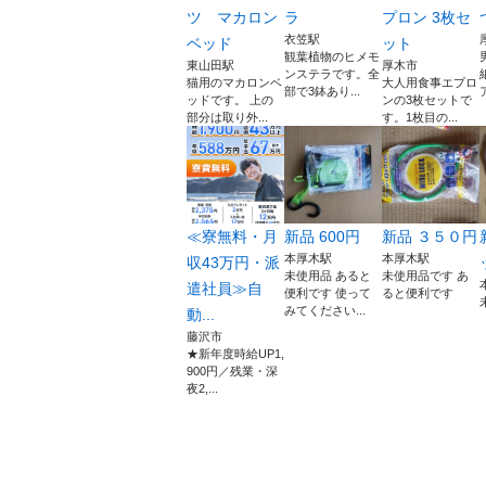
ツ マカロン
ラ
プロン 3枚セ
衣笠駅
ベッド
ット
観葉植物のヒメモ
東山田駅
厚木市
ンステラです。全
猫用のマカロンベ
大人用食事エプロ
部で3鉢あり...
ッドです。 上の
ンの3枚セットで
部分は取り外...
す。1枚目の...
≪寮無料・月
新品 600円
新品 ３５０円
本厚木駅
本厚木駅
収43万円・派
未使用品 あると
未使用品です あ
遣社員≫自
便利です 使って
ると便利です
みてください...
動...
藤沢市
★新年度時給UP1,
900円／残業・深
夜2,...