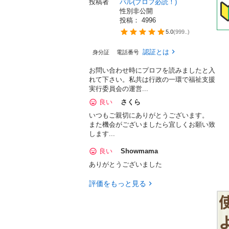
投稿者
パル(プロフ必読！)
性別非公開
投稿： 
4996
5.0
(
999..
)
認証とは
身分証
電話番号
お問い合わせ時にプロフを読みましたと入
れて下さい。私共は行政の一環で福祉支援
実行委員会の運営...
良い
さくら
いつもご親切にありがとうございます。
また機会がございましたら宜しくお願い致
します...
良い
Showmama
ありがとうございました
評価をもっと見る