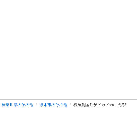
神奈川県のその他
厚木市のその他
横須賀🆗爪がピカピカに成る❗️