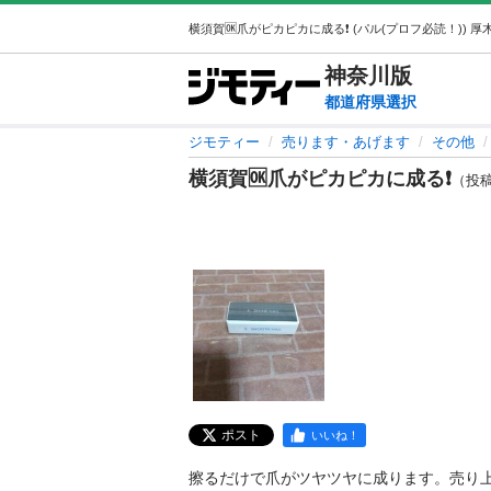
神奈川
版
都道府県選択
ジモティー
売ります・あげます
その他
横須賀🆗爪がピカピカに成る❗️
（投稿I
ポスト
いいね！
擦るだけで爪がツヤツヤに成ります。売り