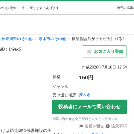
横須賀🆗爪がピカピカに成る❗️ (パル(プロフ必読！)) 厚木のその他の中古あげます・譲ります｜ジモティーで不用品の処分
中古
売ります・あげます
地元の掲示
神奈川県のその他
厚木市のその他
横須賀🆗爪がピカピカに成る❗️
D : 1h9ak5）
お気に入り登録
作成
2026年7月16日 12:54
価格
150円
ジャンル
-
受け渡し場所
厚木市
投稿者にメールで問い合わせ
※問い合わせは会員登録とログイン必須です
違反を報告
注意事項
上げは幼児虐待保護施設の子