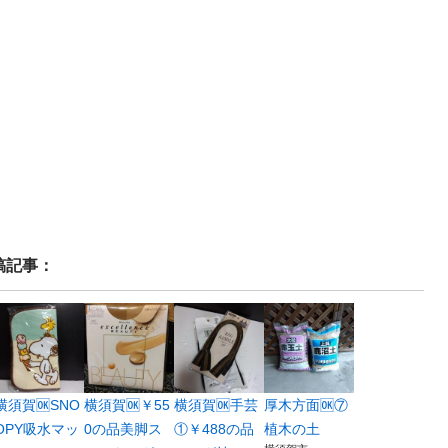
稿記事：
横須賀🆗SNO
横須賀🆗￥55
横須賀🆗手芸
厚木方面🆗⑦
OPY吸水マッ
0の品美脚ス
①￥488の品
植木の土