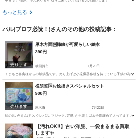
中古です 傷み、キズあります 取りに来ていただける方お願いします
神奈川
横須賀市
浦賀駅
その他
寝袋
もっと見る
パル(プロフ必読！)
さんのその他の投稿記事：
厚木方面🆗挿絵が可愛らしい絵本
390円
売ります
横須賀市
7月20日
くまもと書房様からの献供品です。売り上げは小児臓器移植を待っている子供の為に使
神奈川
横須賀市
文芸
神奈川
厚木市
文芸
くま
横須賀🆗お絵描きスペシャルセット
900円
売ります
厚木市
7月22日
絵の具､色えんぴつ､クレパス､マジック､定規､から消しゴム全部纏めて入ってます。
神奈川
厚木市
その他
神奈川
横須賀市
その他
【汚れOK‼️】古い洋服、一袋まるまる買取
します✨
絵の具