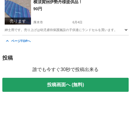
横須賀🆗伊勢丹様提供品！
90円
売ります
厚木市
6月4日
紳士用です。売り上げは幼児虐待保護施設の子供達にランドセルを買います。
神奈川
厚木市
その他
神奈川
横須賀市
その他
ページTOPへ
ランドセル
投稿
誰でも今すぐ30秒で投稿出来る
投稿画面へ (無料)