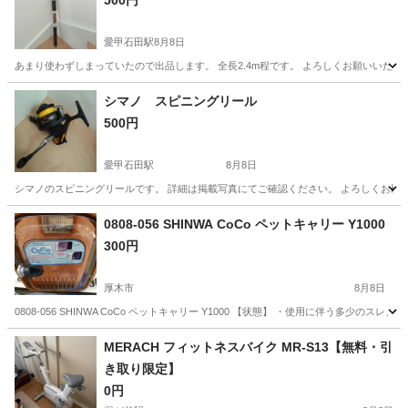
500円
愛甲石田駅
8月8日
あまり使わずしまっていたので出品します。 全長2.4m程です。 よろしくお願いいたし
神奈川
厚木市
愛甲石田駅
その他
ルアーロッド
シマノ スピニングリール
500円
愛甲石田駅
8月8日
シマノのスピニングリールです。 詳細は掲載写真にてご確認ください。 よろしくお願
神奈川
厚木市
愛甲石田駅
その他
0808-056 SHINWA CoCo ペットキャリー Y1000
300円
厚木市
8月8日
0808-056 SHINWA CoCo ペットキャリー Y1000 【状態】 ・使用に伴う多
神奈川
厚木市
その他
現地
MERACH フィットネスバイク MR-S13【無料・引
き取り限定】
0円