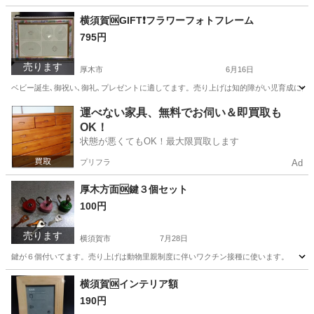
神奈川
横須賀市
食器
合羽橋
横須賀🆗GIFT❗️フラワーフォトフレーム
795円
売ります
厚木市
6月16日
ベビー誕生､御祝い､御礼､プレゼントに適してます。売り上げは知的障がい児育成に使
神奈川
厚木市
その他
ベビー
運べない家具、無料でお伺い＆即買取も
OK！
状態が悪くてもOK！最大限買取します
プリフラ
Ad
厚木方面🆗鍵３個セット
100円
売ります
横須賀市
7月28日
鍵が６個付いてます。売り上げは動物里親制度に伴いワクチン接種に使います。
神奈川
横須賀市
その他
セット
横須賀🆗インテリア額
190円