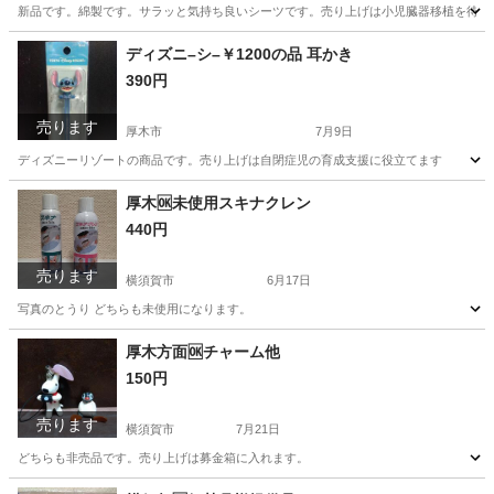
新品です。綿製です。サラッと気持ち良いシーツです。売り上げは小児臓器移植を待っ
神奈川
厚木市
その他
神奈川
横須賀市
その他
ディズニ–シ–￥1200の品 耳かき
390円
シーツ
売ります
厚木市
7月9日
ディズニーリゾートの商品です。売り上げは自閉症児の育成支援に役立てます
神奈川
厚木市
その他
耳かき
厚木🆗未使用スキナクレン
440円
売ります
横須賀市
6月17日
写真のとうり どちらも未使用になります。
神奈川
横須賀市
その他
厚木方面🆗チャーム他
150円
売ります
横須賀市
7月21日
どちらも非売品です。売り上げは募金箱に入れます。
神奈川
横須賀市
おもちゃ
神奈川
厚木市
おもちゃ