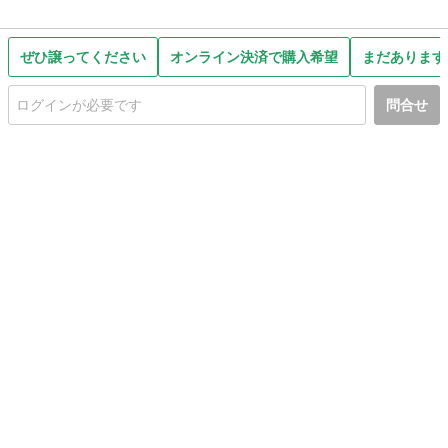
ぜひ譲ってください
オンライン決済で購入希望
まだあります
問合せ
初めての方へ
利用規約
プライバシーポリシー
プライバシー・ステートメント
健全化に資する運用方針
お問い合わせ
運営会社
サイトマップ
ご利用ガイド
フリーワードで探す
PC版で表示
都道府県選択
特定商取引法の表示
利用者情報の外部送信について