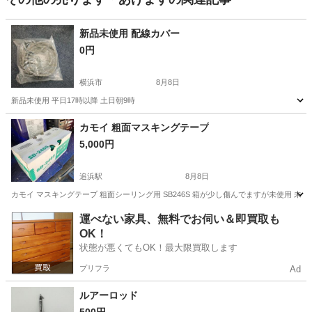
新品未使用 配線カバー
0円
横浜市
8月8日
新品未使用 平日17時以降 土日朝9時
神奈川
横浜市
その他
カモイ 粗面マスキングテープ
5,000円
追浜駅
8月8日
カモイ マスキングテープ 粗面シーリング用 SB246S 箱が少し傷んでますが未使用 未
神奈川
横浜市
追浜駅
その他
運べない家具、無料でお伺い＆即買取も
OK！
状態が悪くてもOK！最大限買取します
プリフラ
Ad
ルアーロッド