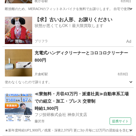
梶が谷駅
8月8日
断捨離のため、MERACHのフィットネスバイクを無料でお譲りします。 自宅で使用し
神奈川
川崎市
梶が谷駅
その他
【求】古いお人形、お譲りください
状態が悪くてもOK！最大限買取します
プリフラ
Ad
充電式ハンディクリーナーとコロコロクリーナー
800円
片倉町駅
8月8日
使わなくなったので譲ります。
神奈川
横浜市
片倉町駅
その他
クリーナー
≪寮無料・月収43万円・派遣社員≫自動車系工場
での組立・加工・プレス 交替制
時給1,900円
フジ技研株式会社 神奈川支店
藤沢市
提携サイト
★新年度時給UP1,900円／残業・深夜2,375円 更に3か月毎に12万円の奨励金を含む