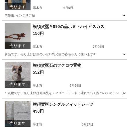
売ります
厚木市
6月9日
未使用､インテリア額
神奈川
厚木市
その他
インテリア
横須賀🆗￥990の品ホヌ・ハイビスカス
150円
売ります
厚木市
7月29日
新品です。売り上げは親のいない乳児園の赤ちゃんに使います!!
神奈川
厚木市
アクセサリー
神奈川
横須賀市
横須賀🆗石のフクロウ置物
552円
アクセサリー
ハイビスカス
売ります
厚木市
7月29日
１点物です。売り上げは難病児をディズニーランドに連れて行く際のバスのチャーター
神奈川
厚木市
インテリア雑貨/小物
フクロウ
横須賀🆗シングルフィットシーツ
490円
売ります
厚木市
6月27日