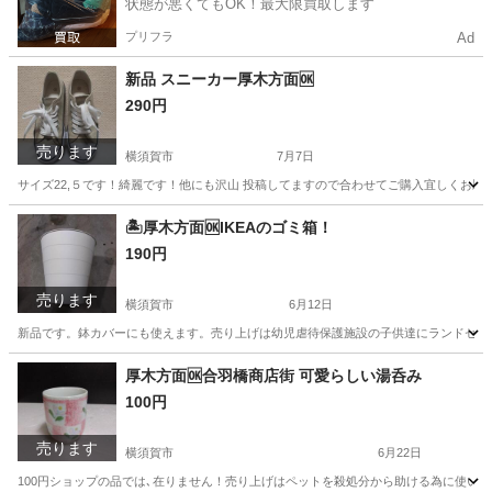
状態が悪くてもOK！最大限買取します
プリフラ
Ad
新品 スニーカー厚木方面🆗
290円
売ります
横須賀市
7月7日
サイズ22,５です！綺麗です！他にも沢山 投稿してますので合わせてご購入宜しくお願
神奈川
横須賀市
家電
神奈川
厚木市
家電
新品
🏝️厚木方面🆗IKEAのゴミ箱！
190円
売ります
横須賀市
6月12日
新品です。鉢カバーにも使えます。売り上げは幼児虐待保護施設の子供達にランドセル
神奈川
横須賀市
その他
IKEA
厚木方面🆗合羽橋商店街 可愛らしい湯呑み
100円
売ります
横須賀市
6月22日
100円ショップの品では､在りません！売り上げはペットを殺処分から助ける為に使いま