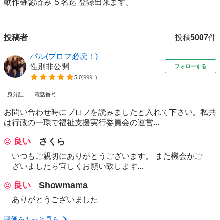
動作確認済み ５名迄 登録出来ます。
投稿者
投稿
5007
件
パル(プロフ必読！)
性別非公開
フォローする
5.0
(
999..
)
身分証
電話番号
お問い合わせ時にプロフを読みましたと入れて下さい。私共
は行政の一環で福祉支援実行委員会の運営...
良い
さくら
いつもご親切にありがとうございます。 また機会がご
ざいましたら宜しくお願い致します...
良い
Showmama
ありがとうございました
評価をもっと見る