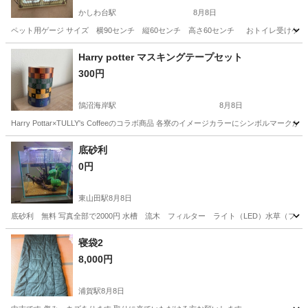
かしわ台駅
8月8日
ペット用ゲージ サイズ 横90センチ 縦60センチ 高さ60センチ おトイレ受けケ
神奈川
綾瀬市
かしわ台駅
その他
ゲージ
Harry potter マスキングテープセット
300円
鵠沼海岸駅
8月8日
Harry Pottar×TULLY's Coffeeのコラボ商品 各寮のイメージカラーにシ
神奈川
藤沢市
鵠沼海岸駅
その他
マスキングテープ
底砂利
0円
東山田駅
8月8日
底砂利 無料 写真全部で2000円 水槽 流木 フィルター ライト（LED）水草（フェイク）
神奈川
横浜市
東山田駅
その他
寝袋2
8,000円
浦賀駅
8月8日