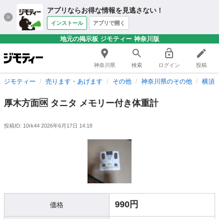
アプリならお得な情報を見逃さない！
インストール
アプリで開く
地元の掲示板 ジモティー 神奈川版
神奈川県
検索
ログイン
投稿
ジモティー
売ります・あげます
その他
神奈川県のその他
横須
厚木方面🆗 タニタ メモリー付き体重計
投稿ID: 10rk44
2026年6月17日 14:18
990円
価格