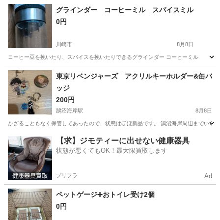
神奈川
藤沢市
その他
グラインダー コーヒーミル スパイスミル
0円
川崎市
8月8日
コーヒー豆を挽いたり、スパイスを挽いたりできるグラインダー コーヒーミル
神奈川
川崎市
その他
東京リベンジャーズ アクリルキーホルダー&缶バ
ッジ
200円
鵠沼海岸駅
8月8日
かざることもなく保管してあったので、状態はほぼ新品です。 鵠沼海岸周辺までいらしてい
神奈川
藤沢市
鵠沼海岸駅
その他
リベンジャーズ
【求】ジモティーに出せない健康器具
状態が悪くてもOK！最大限買取します
プリフラ
Ad
ペットゲージ➕おトイレ受け2個
0円