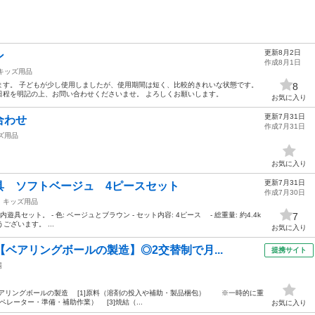
更新8月2日
ン
作成8月1日
キッズ用品
ます。 子どもが少し使用しましたが、使用期間は短く、比較的きれいな状態です。
8
日程を明記の上、お問い合わせくださいませ。 よろしくお願いします。
お気に入り
更新7月31日
合わせ
作成7月31日
ズ用品
お気に入り
更新7月31日
具 ソフトベージュ 4ピースセット
作成7月30日
キッズ用品
セット。 - 色: ベージュとブラウン - セット内容: 4ピース - 総重量: 約4.4k
7
うございます。 ...
お気に入り
【ベアリングボールの製造】◎2交替制で月...
提携サイト
場
09】 ●ベアリングボールの製造 [1]原料（溶剤の投入や補助・製品梱包） ※一時的に重
レーター・準備・補助作業） [3]焼結（...
お気に入り