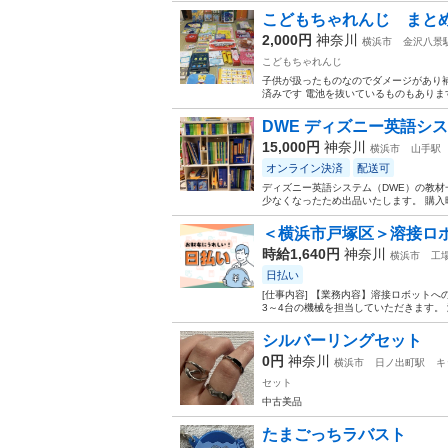
こどもちゃれんじ まと
2,000円
神奈川
横浜市
金沢八景
こどもちゃれんじ
子供が扱ったものなのでダメージがあり補
済みです 電池を抜いているものもあります
DWE ディズニー英語システ
15,000円
神奈川
横浜市
山手駅
オンライン決済
配送可
ディズニー英語システム（DWE）の教材
少なくなったため出品いたします。 購入時
＜横浜市戸塚区＞溶接ロボ
時給1,640円
神奈川
横浜市
工
日払い
[仕事内容] 【業務内容】溶接ロボット
3～4台の機械を担当していただきます。 
シルバーリングセット
0円
神奈川
横浜市
日ノ出町駅
キ
セット
中古美品
たまごっちラバスト