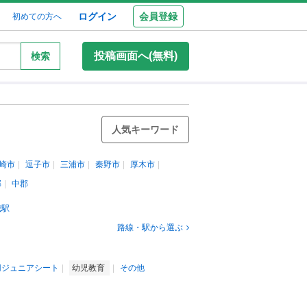
ログイン
会員登録
初めての方へ
投稿画面へ(無料)
検索
人気キーワード
崎市
逗子市
三浦市
秦野市
厚木市
郡
中郡
城駅
路線・駅から選ぶ
用ジュニアシート
幼児教育
その他