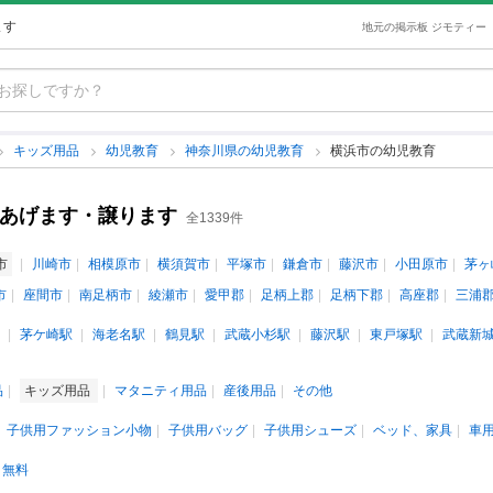
ます
地元の掲示板 ジモティー
キッズ用品
幼児教育
神奈川県の幼児教育
横浜市の幼児教育
古あげます・譲ります
全1339件
市
川崎市
相模原市
横須賀市
平塚市
鎌倉市
藤沢市
小田原市
茅ヶ
市
座間市
南足柄市
綾瀬市
愛甲郡
足柄上郡
足柄下郡
高座郡
三浦
茅ケ崎駅
海老名駅
鶴見駅
武蔵小杉駅
藤沢駅
東戸塚駅
武蔵新
品
キッズ用品
マタニティ用品
産後用品
その他
子供用ファッション小物
子供用バッグ
子供用シューズ
ベッド、家具
車
無料