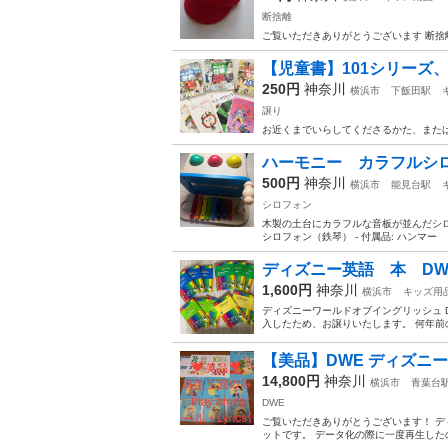
断捨離
ご覧いただきありがとうございます 断捨
【児童書】101シリーズ
250円
神奈川
横浜市
下飯田駅
譲り
お近くまでいらしてくださるかた、また
ハーモニー カラフルシ
500円
神奈川
横浜市
能見台駅
シロフォン
木製の土台にカラフルな音板が並んだシロフ
シロフォン（鉄琴） - 付属品: ハンマー
ディズニー英語 本 DWE
1,600円
神奈川
横浜市
キッズ用
ディズニーワールドオブイングリッシュ DW
入したため、お譲りいたします。 何年前の
【美品】DWE ディズニー英語シ
14,800円
神奈川
横浜市
青葉台
DWE
ご覧いただきありがとうございます！ ディズ
ットです。 データ化の際に一度再生したの