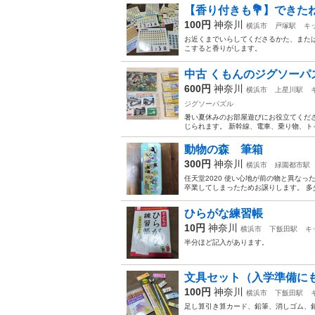
【香り付きも💐】できた
100円
神奈川
横浜市
戸塚駅
キ
お近くまでいらしてくださるかた、または
こすると香りがします。
中古 くもんのジグソーパ
600円
神奈川
横浜市
上星川駅
ジグソーパズル
暑い夏休みのお部屋遊びにお役立てくださ
じられます。 新幹線、電車、乗り物、
動物の森 筆箱
300円
神奈川
横浜市
緑園都市駅
任天堂2020 使い心地が前の物と異な
卒業してしまったためお譲りします。 多
ひらがな練習帳
10円
神奈川
横浜市
下飯田駅
キ
半分ほど記入があります。
文具セット（入学準備にも
100円
神奈川
横浜市
下飯田駅
足し算引き算カード、鉛筆、消しゴム、