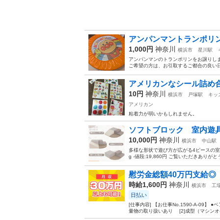
アンパンマントランポリ
1,000円
神奈川
横浜市
星川駅
アンパンマンのトランポリンをお譲りし
ご希望の方は、お引取するご都合の良い
アメリカンなシール詰め
10円
神奈川
横浜市
戸塚駅
キッ
アメリカン
粘着力が弱いかもしれません。
ソフトブロック 室内遊
10,000円
神奈川
横浜市
中山駅
多様な形状で遊び方が広がる4ピースの室内遊具
g -値段:19,860円 ご覧いただきありがと
慰労金総額40万円支給◎
時給1,600円
神奈川
横浜市
工
日払い
[仕事内容] 【お仕事No.1590-A-
量物の取り扱いあり [2]成型（マシンオペ