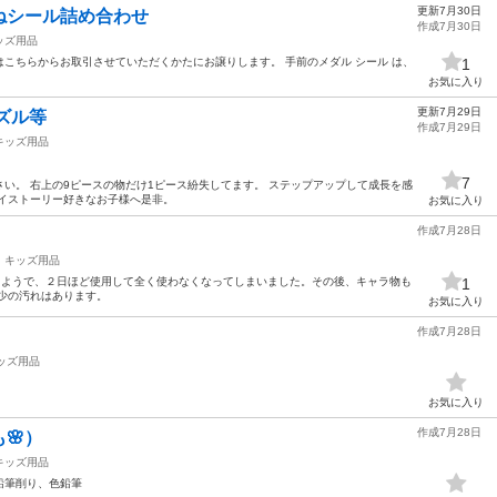
更新7月30日
ねシール詰め合わせ
作成7月30日
ッズ用品
こちらからお取引させていただくかたにお譲りします。 手前のメダル シール は、
1
お気に入り
更新7月29日
ズル等
作成7月29日
キッズ用品
7
い。 右上の9ピースの物だけ1ピース紛失してます。 ステップアップして成長を感
トイストーリー好きなお子様へ是非。
お気に入り
作成7月28日
キッズ用品
ったようで、２日ほど使用して全く使わなくなってしまいました。その後、キャラ物も
1
少の汚れはあります。
お気に入り
作成7月28日
ッズ用品
お気に入り
作成7月28日
🌸）
キッズ用品
鉛筆削り、色鉛筆