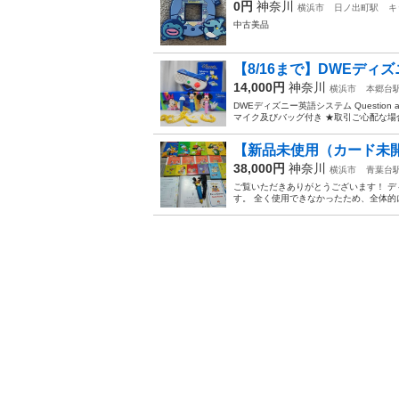
0円
神奈川
横浜市
日ノ出町駅
キ
中古美品
【8/16まで】DWEディ
14,000円
神奈川
横浜市
本郷台
DWEディズニー英語システム Question
マイク及びバッグ付き ★取引ご心配な場
​【新品未使用（カード未開
38,000円
神奈川
横浜市
青葉台
ご覧いただきありがとうございます！ デ
す。 全く使用できなかったため、全体的