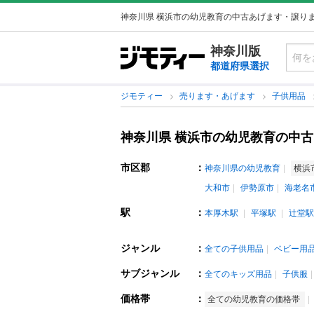
神奈川県 横浜市の幼児教育の中古あげます・譲り
神奈川版
都道府県選択
ジモティー
売ります・あげます
子供用品
神奈川県 横浜市の幼児教育の中
市区郡
：
神奈川県の幼児教育
横浜
大和市
伊勢原市
海老名
駅
：
本厚木駅
平塚駅
辻堂駅
ジャンル
：
全ての子供用品
ベビー用
サブジャンル
：
全てのキッズ用品
子供服
価格帯
：
全ての幼児教育の価格帯