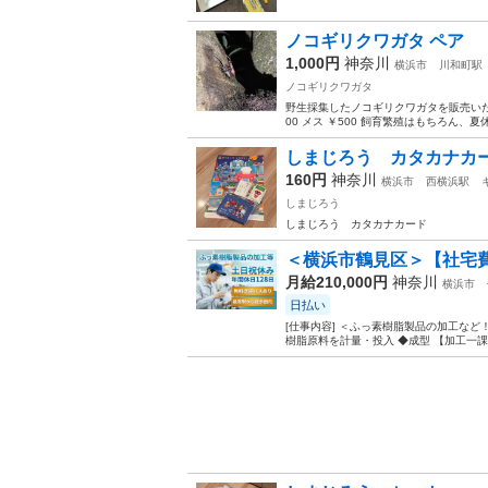
ノコギリクワガタ ペア
1,000円
神奈川
横浜市
川和町駅
ノコギリクワガタ
野生採集したノコギリクワガタを販売いたします
00 メス ￥500 飼育繁殖はもちろん、
しまじろう カタカナカ
160円
神奈川
横浜市
西横浜駅
しまじろう
しまじろう カタカナカード
＜横浜市鶴見区＞【社宅費
月給210,000円
神奈川
横浜市
日払い
[仕事内容] ＜ふっ素樹脂製品の加工など
樹脂原料を計量・投入 ◆成型 【加工一課