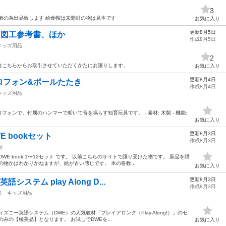
3
離の為出品致します 給食帽は未開封の物は見本です
お気に入り
更新8月5日
、図工参考書、ほか
作成8月5日
キッズ用品
2
はこちらからお取引させていただくかたにお譲りします。
お気に入り
更新8月4日
ロフォン&ボールたたき
作成8月4日
キッズ用品
ォンで、付属のハンマーで叩いて音を鳴らす知育玩具です。 - 素材: 木製 - 機能:
お気に入り
更新8月3日
 bookセット
作成8月3日
品
E book 1〜12セット です。 以前こちらのサイトで譲り受けた物です。 新品を購
物かはわかりかねますが、絵が古い感じです。 本の冊数...
お気に入り
更新8月3日
ステム play Along D...
作成8月3日
駅
キッズ用品
ニー英語システム（DWE）の人気教材「プレイアロング（Play Along!）」のセ
みの【極美品】となります。 お試しでDWEを...
お気に入り