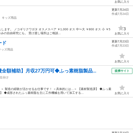
お気に入り
更新7月24日
作成7月24日
キッズ用品
3
。 ノコギリクワガタ オスメスペア ￥1,000 オス 中〜大 ￥800 オス 小 ￥5
夏休みの自由研究にも。 受け渡し場所はご相談...
お気に入り
更新7月23日
ード
作成7月23日
キッズ用品
お気に入り
全額補助】月収27万円可◆ふっ素樹脂製品...
提携サイト
仕分け
！＞ 製造の経験が活かせるお仕事です！ ＜具体的には…＞ 【素材製造課】 ◆ふっ素
】 ◆成形されたふっ素樹脂を主に工作機械を用いて加工する...
お気に入り
更新7月23日