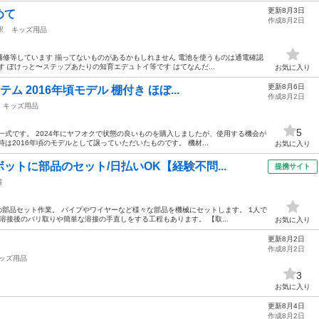
更新8月3日
めて
作成8月2日
駅
キッズ用品
修等しています 揃ってないものがあるかもしれません 電池を使うものは通電確認
 ぽけっと〜ステップあたりの知育エデュトイ等です はてなんだ...
お気に入り
更新8月6日
ム 2016年頃モデル 棚付き ほぼ...
作成8月2日
キッズ用品
5
一式です。 2024年にヤフオクで状態の良いものを購入しましたが、使用する機会が
は2016年頃のモデルとして譲っていただいたものです。 機材...
お気に入り
ットに部品のセット/日払いOK【経験不問...
提携サイト
場
への部品セット作業。 パイプやワイヤーなど様々な部品を機械にセットします。 1人で
溶接後のバリ取りや簡単な溶接の手直しをする工程もあります。 【取...
お気に入り
更新8月2日
作成8月2日
ッズ用品
3
お気に入り
更新8月4日
作成8月2日