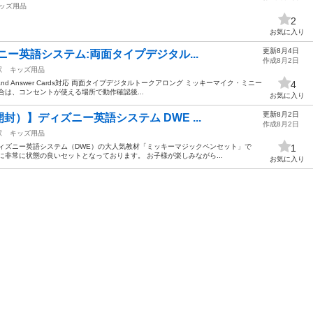
ッズ用品
2
お気に入り
更新8月4日
ズニー英語システム:両面タイプデジタル...
作成8月2日
駅
キッズ用品
 and Answer Cards対応 両面タイプデジタルトークアロング ミッキーマイク・ミニー
4
合は、コンセントが使える場所で動作確認後...
お気に入り
更新8月2日
封）】ディズニー英語システム DWE ...
作成8月2日
駅
キッズ用品
ィズニー英語システム（DWE）の大人気教材「ミッキーマジックペンセット」で
1
に非常に状態の良いセットとなっております。 お子様が楽しみながら...
お気に入り