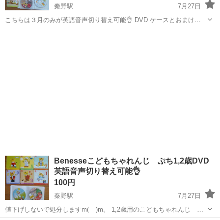
秦野駅
7月27日
こちらは３月のみが英語音声切り替え可能👌 DVD ケースとおまけ
DVD つき。 ノークレーム、ノーリターンでお願いいたします🙇 保育
神奈川
秦野市
秦野駅
キッズ用品
DVD
園 幼稚園 １歳 ２歳 ３歳 ４歳 ５歳 しまじろう みみりん と
りっ...
Benesseこどもちゃれんじ ぷち1,2歳DVD
英語音声切り替え可能👌
100円
秦野駅
7月27日
値下げしないで処分しますm(__)m。 1,2歳用のこどもちゃれんじ ぷ
ちのDVD です。 DVD ケースとおまけDVD つき。 こちらは小さい子