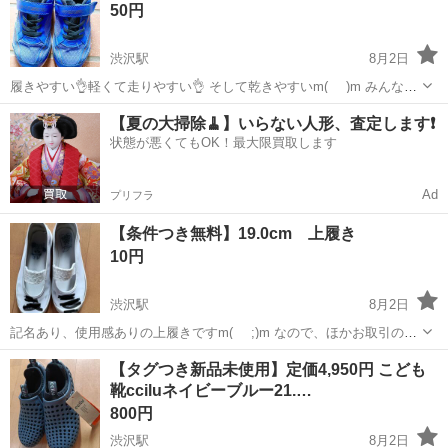
50円
渋沢駅
8月2日
履きやすい👌軽くて走りやすい👌 そして乾きやすいm(_ _)m みんな大
好き瞬足のシューズです。 鮮やかな青に、金色のラインがおしゃれ
神奈川
秦野市
渋沢駅
キッズ用品
【夏の大掃除🧹】いらない人形、査定します❗️
で、こどもが気に入っていました！ かかと、履き口にダメージ🐜💧 ホ
状態が悪くてもOK！最大限買取します
ー...
Ad
プリフラ
【条件つき無料】19.0cm 上履き
10円
渋沢駅
8月2日
記名あり、使用感ありの上履きですm(_ _;)m なので、ほかお取引の方
でご希望されましたら無料でおつけします。 こちら、しばらく置いて
神奈川
秦野市
渋沢駅
キッズ用品
【タグつき新品未使用】定価4,950円 こども
お取引なければ処分します。 記名は塗りつぶしてお渡しです。 ノーク
靴cciluネイビーブルー21.…
レ...
800円
渋沢駅
8月2日