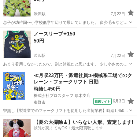
渋沢駅
7月22日
息子が幼稚園〜小学校低学年辺りで履いていました。 多少毛玉などあ
りますが、大きな破れ等はなく、着用には問題ありません。 トランク
神奈川
秦野市
渋沢駅
キッズ用品
トランクス
ノースリーブ✴︎150
ス風のふんわりではなく、水泳選手のようなピタッとした感じの水着
50円
です。 ご理解頂ける方にお譲り...
渋沢駅
7月22日
あまり着用しなかったので、割と綺麗だと思います。 少し小さめの
150センチだと思います。 中古品にご理解頂ける方にお譲りします🙇‍♀️
神奈川
秦野市
渋沢駅
キッズ用品
≪月収23万円・派遣社員≫機械系工場でのク
レーン・フォークリフト 日勤
時給1,450円
株式会社プロスタッフ 厚木支店
6月3日
提携サイト
秦野市
寮無し【製造業でのフォークリフトを使用した出荷業務】時給1,450円
★残業少なめ◎日勤のみ 20代、30代活躍中 フォークリフトを使用し
神奈川
秦野市
その他
【夏の大掃除🧹】いらない人形、査定します❗️
た出荷業務 ・カウンターフォークリフトを使用した当社製品の移動お
状態が悪くてもOK！最大限買取します
よび出荷業務 ・カウン...