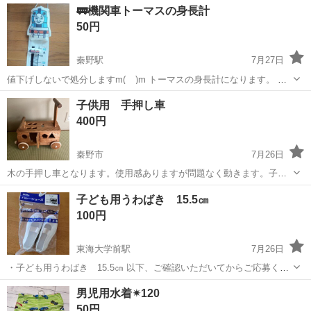
神奈川
秦野市
秦野駅
キッズ用品
DVD
🚃機関車トーマスの身長計
供用でしたが、幼稚園のときに 英語学習で利用していました。 ...
50円
秦野駅
7月27日
値下げしないで処分しますm(__)m トーマスの身長計になります。 ２
台？汽車がいて、マジックテープでしるしをつけてくれます。 ノーク
神奈川
秦野市
秦野駅
キッズ用品
トーマス
子供用 手押し車
レーム、ノーリターンでお願いいたします🙇
400円
秦野市
7月26日
木の手押し車となります。使用感ありますが問題なく動きます。子供
が乗って遊ぶ事もできます。中に入れるパズル（積み木）はありませ
神奈川
秦野市
キッズ用品
手押し車
子ども用うわばき 15.5㎝
ん。ドアの開閉は可能です。 1〜3歳前後のお子様に如何でしょうか？
100円
室内で使用しておりました。木...
東海大学前駅
7月26日
・子ども用うわばき 15.5㎝ 以下、ご確認いただいてからご応募くだ
さい。 ◆お問い合わせの先着順ではなく、スムーズなやり取りができ
神奈川
秦野市
東海大学前駅
キッズ用品
男児用水着✴︎120
るかたを優先いたします。 ◆受け渡し場所はセブンイレブン秦野南矢
50円
名店の駐車場でお願いい...