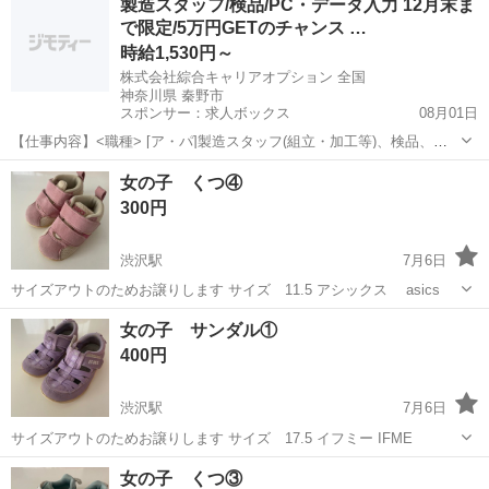
製造スタッフ/検品/PC・データ入力 12月末ま
んのため勇気が出ず…(。´Д⊂) 現在、新品未使用のものは入手困難の
で限定/5万円GETのチャンス …
ようです。...
時給1,530円～
株式会社綜合キャリアオプション 全国
神奈川県 秦野市
スポンサー：求人ボックス
08月01日
【仕事内容】<職種> [ア・パ]製造スタッフ(組立・加工等)、検品、デ
ータ入力、タイピング(PC・パソコン・インターネット) <雇用形態>
アルバイト・パート
女の子 くつ④
アルバイト・パート <給与> [ア・パ]時給1,530円～ 交通費:一部支給
300円
日払いOK!...
渋沢駅
7月6日
サイズアウトのためお譲りします サイズ 11.5 アシックス asics
神奈川
秦野市
渋沢駅
キッズ用品
asics
女の子 サンダル①
400円
渋沢駅
7月6日
サイズアウトのためお譲りします サイズ 17.5 イフミー IFME
神奈川
秦野市
渋沢駅
キッズ用品
IFME
女の子 くつ③