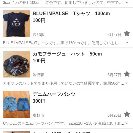
3can 4onの長T 100cm 赤色です。使用していましたので、中古であ
ることをご理解いただき宜しくお願い致します。
神奈川
秦野市
渋沢駅
キッズ用品
いただき
BLUE IMPALSE Tシャツ 130cm
100円
渋沢駅
6月27日
BLUE IMPALSEのTシャツです。黒で130cmです。使用していました
ので、中古であることをご理解いただき宜しくお願い致します。
神奈川
秦野市
渋沢駅
キッズ用品
いただき
カモフラージュ ハット 50cm
100円
渋沢駅
6月27日
カモフラのハットであまり使用していないので綺麗です。頭周50cmで
す。使用していましたので、中古であることをご理解いただき宜しく
神奈川
秦野市
渋沢駅
キッズ用品
デニムハーフパンツ
お願い致します。
300円
秦野市
6月26日
UNIQLOのデニムハーフパンツです。 size120〜130 使用感はあります
が破損等はないと思われます。
神奈川
秦野市
キッズ用品
ハーフパンツ