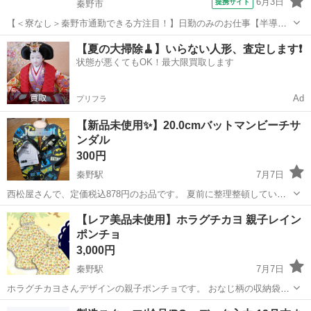
6月3日
提携サイト
秦野市
【＜寮なし＞秦野市通勤できる方注目！】日勤のみのお仕事【半導体
製品・通信機器製品の組立・試験・検査】 20～30代活躍中 装置組
神奈川
秦野市
その他
【夏の大掃除🧹】いらない人形、査定します❗️
立・試験・検査 【半導体製品】 (1) ケーブル組立 ラベル貼り/ケーブ
状態が悪くてもOK！最大限買取します
ル前段取り・本体接続...
Ad
プリフラ
【新品未使用✨】20.0cmバットマンビーチサ
ンダル
300円
秦野駅
7月7日
西松屋さんで、定価税込878円のお品です。 夏前に整理整頓していた
ら、水遊び用のサンダルが４足ありまして💧 ５足目で未使用のこちら
神奈川
秦野市
秦野駅
キッズ用品
ビーチサンダル
【レア美品未使用】ホラグチカヨ 親子レイン
を投稿します。 ノークレーム、ノーリターンでお願いいたします🙇 保
ポンチョ
育園 幼...
3,000円
秦野駅
7月7日
ホラグチカヨさんデザインの親子ポンチョです。 おなじ柄の収納袋が
それぞれについています。 (。´Д⊂) 使いたいのですが、中年のおばさ
神奈川
秦野市
秦野駅
キッズ用品
ホラグチカヨ