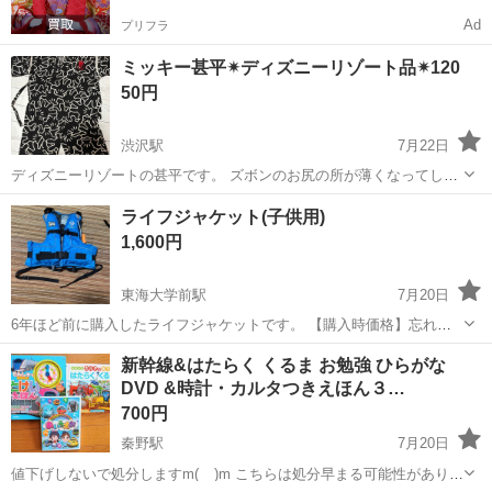
Ad
プリフラ
ミッキー甚平✴︎ディズニーリゾート品✴︎120
50円
渋沢駅
7月22日
ディズニーリゾートの甚平です。 ズボンのお尻の所が薄くなってしま
っています💦 ご理解頂ける方にお譲りします。
神奈川
秦野市
渋沢駅
キッズ用品
ライフジャケット(子供用)
1,600円
東海大学前駅
7月20日
6年ほど前に購入したライフジャケットです。 【購入時価格】忘れて
しまいました(いつくかまとめ買いしたので) 【サイズ】縦：40cm、
神奈川
秦野市
東海大学前駅
キッズ用品
新幹線&はたらく くるま お勉強 ひらがな
横：45cm、奥行き：20cm （大体です） 【傷などの状態】とくに目
DVD &時計・カルタつきえほん３…
立った傷はありません。...
700円
秦野駅
7月20日
値下げしないで処分しますm(__)m こちらは処分早まる可能性がありま