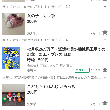
サイズアウトのためお譲りします サイズ 13.0
神奈川
秦野市
渋沢駅
キッズ用品
譲り
女の子 くつ②
300円
渋沢駅
7月6日
サイズアウトのためお譲りします サイズ 14.0
神奈川
秦野市
渋沢駅
キッズ用品
譲り
≪月収26.5万円・派遣社員≫機械系工場での
組立・加工・プレス 日勤
時給1,500円
株式会社プロスタッフ 厚木支店
6月3日
提携サイト
秦野市
寮無し【空調機製造業での補修作業】時給1,500円★日勤のみ 20代、
30代活躍中 空調機架台の補修作業・シーリング作業 空調機に使用され
神奈川
秦野市
その他
こどもちゃれんじ いろっち
る架台（鉄製フレーム）の 補修作業やシーリング作業を行います。 架
200円
台は受注生産の...
渋沢駅
7月6日