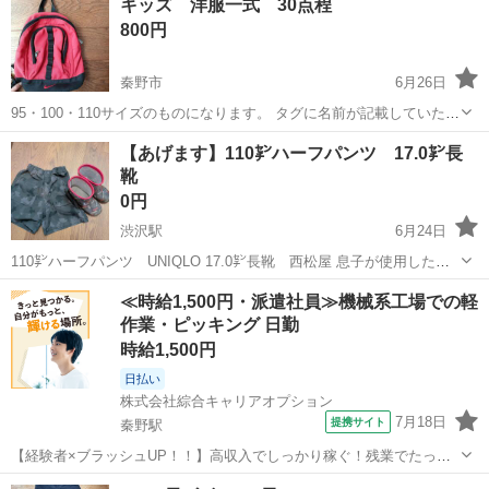
キッズ 洋服一式 30点程
800円
秦野市
6月26日
95・100・110サイズのものになります。 タグに名前が記載していたも
のは塗りつぶしておりますのでご了承ください。 リュックはほぼ使用
神奈川
秦野市
キッズ用品
キッズ
【あげます】110㌢ハーフパンツ 17.0㌢長
してなくタグに名前記載もしていなく 中もきれいです。 写真に載せき
靴
れてないハーフパンツ...
0円
渋沢駅
6月24日
110㌢ハーフパンツ UNIQLO 17.0㌢長靴 西松屋 息子が使用した中
古です。 保育園のお着替えやお芋掘りにどうぞ。 ※ハーフパンツ、傷
神奈川
秦野市
渋沢駅
キッズ用品
ハーフパンツ
≪時給1,500円・派遣社員≫機械系工場での軽
み見当たりません。 ※長靴、ホームクリーニング済みですが、それな
作業・ピッキング 日勤
りの使用感あり...
時給1,500円
日払い
株式会社綜合キャリアオプション
7月18日
提携サイト
秦野駅
【経験者×ブラッシュUP！！】高収入でしっかり稼ぐ！残業でたっぷ
り稼ぐ！ 建設機械用ラジエーターの組立・加工・溶接 【業務内容詳
神奈川
秦野市
秦野駅
その他