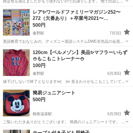
限定色も揃えましたがもう使わないのでお譲りします。 他で出品して
いるパーツとくっつけて遊べます
神奈川
秦野市
渋沢駅
キッズ用品
譲り
レア✨️ワールドファミリーマガジン252〜
272（欠番あり）＋卒業号2021〜…
500円
秦野駅
7月3日
英語教育でおなじみの、ディズニー英語システムDWE非売品の会員誌
になります。 251(2022年５、６月号)〜272(2025年11,12月号最新刊)ま
神奈川
秦野市
秦野駅
キッズ用品
ワールドファミリー
120cm【ベルメゾン】美品✨マフラーいらず
であります。 ※こちら３冊ほど記念のため、抜いてあります。 欠...
⛄もこもこトレーナー⛄
100円
秦野駅
6月30日
値下げしないで終了となりますm(__)m 首まわりがもこもこしていて、
マフラーいらずのトレーナー⛄ ☆本体 綿100% ボア部分 ポリエ
神奈川
秦野市
秦野駅
キッズ用品
ベルメゾン
簡易ジュニアシート
ステル100% マフラー苦手キッズ 公園などで遊ぶとき、安全あん...
500円
鶴巻温泉駅
6月29日
ご覧いただきありがとうございます。 簡易のジュニアシートです。 ご
検討よろしくお願いいたします。
神奈川
秦野市
鶴巻温泉駅
キッズ用品
テーブル付き子ども用椅子