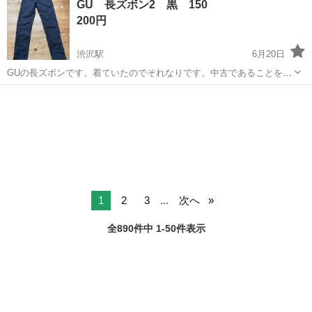
GU 長ズボン2 黒 150
細】 (1)建設機械向けラジエターの製造、組立、ピッキング、部品加工
200円
等その他付随業務(2)溶...
渋沢駅
6月20日
GUの長ズボンです。着ていたのでそれなりです。中古であることをご
理解いただき宜しくお願い致します。
神奈川
秦野市
渋沢駅
キッズ用品
いただき
1
2
3
...
次へ
全890件中 1-50件表示