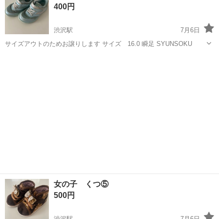
400円
渋沢駅
7月6日
サイズアウトのためお譲りします サイズ 16.0 瞬足 SYUNSOKU
神奈川
秦野市
渋沢駅
キッズ用品
瞬足
女の子 くつ⑤
500円
渋沢駅
7月6日