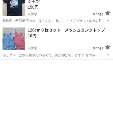
シャツ
150円
渋沢駅
8月5日
親族宅で数回着用のみ、美品です。 珍しいアマゾンカワイルカのTシ
ャツ バックに生態？の解説つき。 ほかのコと被らないレアなTシャツ
神奈川
秦野市
渋沢駅
キッズ用品
120cm３枚セット メッシュタンクトップ
かと思います。 水族館や海辺、川などのレジャーに🐬 ノークレーム、
10円
ノ...
渋沢駅
8月5日
赤とグレーは西松屋さんのもので、裾が伸びています💧 青のみ
UNIQLOのベビーなので、外タグになっています。 タグ記名あり。 塗
神奈川
秦野市
渋沢駅
キッズ用品
りつぶしてお渡しします。 ノークレーム、ノーリターンでお願いいた
します🙇 ...