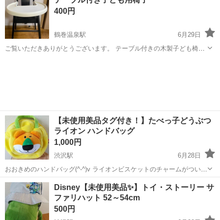
400円
鶴巻温泉駅
6月29日
ご覧いただきありがとうございます。 テーブル付きの木製子ども椅子
です。 子どもが成長し使用しなくなりました。 少し色が剥げていると
神奈川
秦野市
鶴巻温泉駅
キッズ用品
子ども
ころがありますが、まだまだご使用いただけると思います。 テーブル
を外してもご使用い...
【未使用美品タグ付き！】たべっ子どうぶつ
ライオン ハンドバッグ
1,000円
渋沢駅
6月28日
おおきめのハンドバッグ(^-^)v ライオンビスケットのチャームがつい
て、おしゃれです。 入園、入学式などでご利用いただければ 目立ちま
神奈川
秦野市
渋沢駅
キッズ用品
ライオン
Disney【未使用美品✨】トイ・ストーリー サ
す。 話題独り占め！かな？ ふだんづかいでも、かなり目立ちます！
ファリハット 52～54cm
...
500円