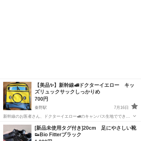
す。 ☆でんしゃでおぼえるあいうえお 定価1,500円 「あ」から
神奈川
秦野市
秦野駅
キッズ用品
カルタ
「ん」までの文字に合わせて電車を紹介。 新幹線や電車、特急も登場
しま...
【美品✨】新幹線🚅ドクターイエロー キッ
ズリュックサックしっかりめ
700円
秦野駅
7月16日
新幹線のお医者さん、ドクターイエロー🚅のキャンバス生地でできた
リュックサックです。 数回？使ったかなという美品✨ デザインとして
神奈川
秦野市
秦野駅
キッズ用品
新幹線
[新品未使用タグ付き]20cm 足にやさしい靴
は珍しい旧型のドクターイエロー🚅 レア？ 背中の部分にファスナーあ
👟Bio Fitterブラック
り、上下二段の...