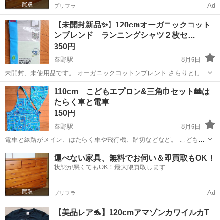
Ad
プリフラ
【未開封新品✨】120cmオーガニックコット
ンブレンド ランニングシャツ２枚セ…
350円
秦野駅
8月6日
未開封、未使用品です。 オーガニックコットンブレンド さらりとした
カノコ編み 吸汗速乾 通気性 肌離れ性にすぐれているそうです。 ☆綿
神奈川
秦野市
秦野駅
キッズ用品
トップバリュ
110cm こどもエプロン&三角巾セット🚋は
60%、ポリエステル40% 縫製にもこだわりあり。 ざらつきや...
たらく車と電車
150円
秦野駅
8月6日
電車と線路がメイン、はたらく車や飛行機、踏切などなど。 こども大
好きがいっぱいつまったデザインのエプロン&三角巾セット。 綿100%
神奈川
秦野市
秦野駅
キッズ用品
エプロン
運べない家具、無料でお伺い＆即買取もOK！
首ひもは2ヶ所にボタンホールあり、成長に合わせて調整できます。
状態が悪くてもOK！最大限買取します
まんなかに...
Ad
プリフラ
【美品レア🐬】120cmアマゾンカワイルカT