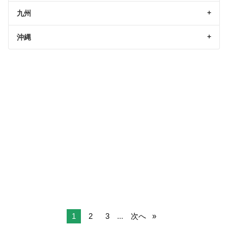
九州
沖縄
1
2
3
...
次へ