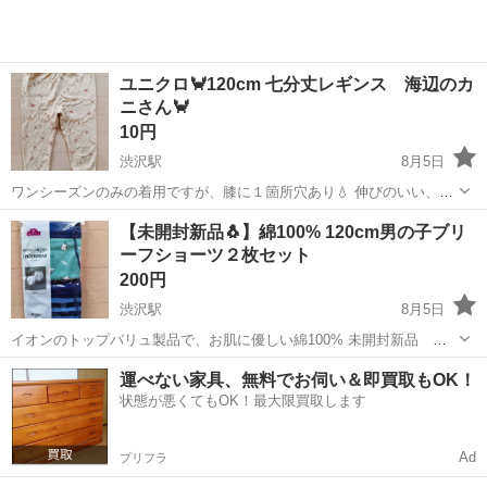
ユニクロ🦀120cm 七分丈レギンス 海辺のカ
ニさん🦀
10円
渋沢駅
8月5日
ワンシーズンのみの着用ですが、膝に１箇所穴あり💧 伸びのいい、
UNIQLOのレギンスパンツです。 動きにフィットするので、公園遊び
神奈川
秦野市
渋沢駅
キッズ用品
【未開封新品🐧】綿100% 120cm男の子ブリ
にも👌 短パンやスカートの下にタイツかわりに履いても👌 記名なし。
ーフショーツ２枚セット
ノー...
200円
渋沢駅
8月5日
イオンのトップバリュ製品で、お肌に優しい綿100% 未開封新品 未
使用 ノークレーム、ノーリターンでお願いいたします🙇 保育園 幼稚
神奈川
秦野市
渋沢駅
キッズ用品
運べない家具、無料でお伺い＆即買取もOK！
園 小学校 ４歳 ５歳 ６歳 ７歳 ８歳くらい？ 子ども服 こども
状態が悪くてもOK！最大限買取します
肌着...
Ad
プリフラ