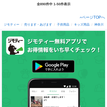
全890件中 1-50件表示
ページTOPへ
ジモティー
売ります・あげます
子供用品
キッズ用品
神奈川県