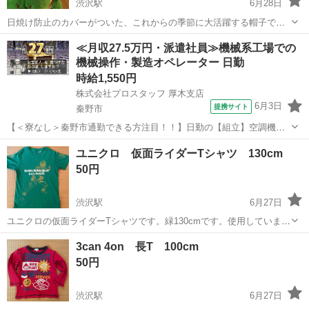
渋沢駅
6月28日
日焼け防止のカバーがついた、これからの季節に大活躍する帽子で
す。 熱中症の予防にも！ …帽子が大量なので、未使用ですが出品しま
神奈川
秦野市
渋沢駅
キッズ用品
サファイア
≪月収27.5万円・派遣社員≫機械系工場での
す。 ライトグレーの、品のある色合いです。 バズライトイヤーと冒険
機械操作・製造オペレーター 日勤
へ出掛けよう！ ...
時給1,550円
株式会社プロスタッフ 厚木支店
6月3日
提携サイト
秦野市
【＜寮なし＞秦野市通勤できる方注目！！】日勤の【組立】空調機製
造業での勤務／神奈川県勤務 業務用空調機の組立・仕上げ作業 インパ
神奈川
秦野市
その他
ユニクロ 仮面ライダーTシャツ 130cm
クトドライバーを用いて空調機を組立て頂きます。 オーダーメイド製
50円
品の為同じ作業を繰り返す事はな...
渋沢駅
6月27日
ユニクロの仮面ライダーTシャツです。緑130cmです。使用していまし
たので、中古であることをご理解いただき宜しくお願い致します。
神奈川
秦野市
渋沢駅
キッズ用品
仮面ライダー
3can 4on 長T 100cm
50円
渋沢駅
6月27日