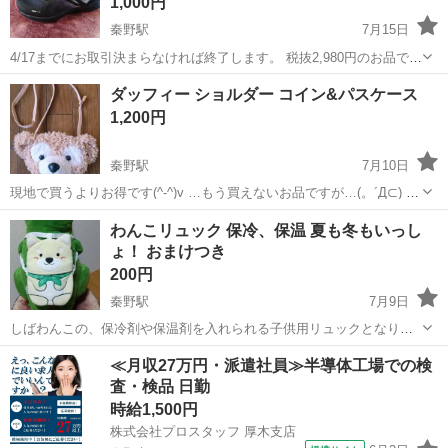
1,000円
秦野駅
7月15日
4/17までにお取引決まらなければ終了します。 税抜2,980円のお品で
す。 新品未使用タグ付き✨ スポーツ科学の観点から「歩く」を科学し
神奈川
秦野市
秦野駅
キッズ用品
小学校
ダッフィー ショルダー コイン&パスケース
た数々のスペック&機能で健康をサポートする靴👟 足に優しい設計。
1,200円
...
秦野駅
7月10日
現地で買うよりお得です(^-^)v …もう買えないお品ですが…(。´Д⊂) 販
売終了となった、ディズニーシーのダッフィーショルダーポーチで
神奈川
秦野市
秦野駅
キッズ用品
ダッフィー
わんこリュック 保冷、保温 夏も冬もいっし
す。 …販売終了なので、このまま手元に置いておこうか迷い中… 手放
ょ！ おまけつき
した...
200円
秦野駅
7月9日
しばわんこの、保冷剤や保温剤を入れられる子供用リュックとなりま
す。 縦19cm ×横15cm くらいです。 バースデーでテンションあがっ
神奈川
秦野市
秦野駅
キッズ用品
リュック
≪月収27万円・派遣社員≫半導体工場での検
て購入しましたが、使用は２回ほど… おまけで紙パックのドリンクケ
査・検品 日勤
ースひ...
時給1,500円
株式会社プロスタッフ 厚木支店