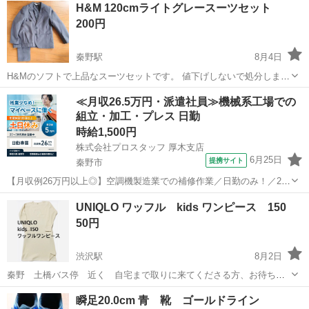
H&M 120cmライトグレースーツセット
200円
秦野駅
8月4日
H&Mのソフトで上品なスーツセットです。 値下げしないで処分します
m(__)m ナチュラルに勤め人みたいなスーツで、 かえって目立ちまし
神奈川
秦野市
秦野駅
キッズ用品
礼服
≪月収26.5万円・派遣社員≫機械系工場での
た💧 入園・入学・卒業式に。 こどもっぽさがないので、着せられてる
組立・加工・プレス 日勤
感も...
時給1,500円
株式会社プロスタッフ 厚木支店
6月25日
提携サイト
秦野市
【月収例26万円以上◎】空調機製造業での補修作業／日勤のみ！／20
～30代活躍中☆ 空調機架台の補修作業・シーリング作業 空調機に使用
神奈川
秦野市
その他
UNIQLO ワッフル kids ワンピース 150
される架台（鉄製フレーム）の 補修作業やシーリング作業を行いま
50円
す。 架台は受注生産のた...
渋沢駅
8月2日
秦野 土橋バス停 近く 自宅まで取りに来てくださる方、お待ちし
ています UNIQLO ワッフル kids ワンピース オフホワイト 150 長袖 大
神奈川
秦野市
渋沢駅
キッズ用品
ワッフル
瞬足20.0cm 青 靴 ゴールドライン
人の方も、日頃XSやSでしたら着用いただけます。 軽登山、ハイキ...