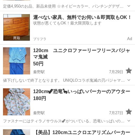
定価4,950のお品、新品未使用 ☆ネイビーカラー、パンチングデザイ
ンが特徴。 ☆チルセルという素材を使った、軽量コンフォートシュー
神奈川
秦野市
渋沢駅
キッズ用品
運べない家具、無料でお伺い＆即買取もOK！
ズ。 ☆衝撃吸収力に優れ、長時間歩いても疲れにくい設計です。 ☆取
状態が悪くてもOK！最大限買取します
り...
Ad
プリフラ
120cm ユニクロファーリーフリースパジャ
マ鬼滅
50円
秦野駅
7月29日
値下げしないで終了となります。 UNIQLOコラボ鬼滅の刃パジャマで
す。 ワンシーズンのみの着用で、きれいめ。 ノークレーム、ノーリタ
神奈川
秦野市
秦野駅
キッズ用品
鬼滅の刃
120cm🦖恐竜🦕いっぱいパーカーのアウター
ーンでお願いいたします🙇 保育園 幼稚園 ３歳 ４歳 ５歳 ６
180円
歳 ...
秦野駅
7月27日
ファスナーにはティラノサウルス🦖がついている、恐竜いっぱいのパ
ーカー。 ワンシーズンのみ着用。 記名なし。 珍しいデザインで、か
神奈川
秦野市
秦野駅
キッズ用品
恐竜
【美品】120cmユニクロエアリズムパーカー
ぶったりしません👌 公園などで見つけやすい👌 ノークレーム、ノーリ