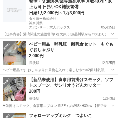
警備・交通誘導/業界最高水準 月収40万円以
不要でしたらおっしゃってください。 清潔にお使いいただける耐熱ガ
上も可 日払いOK施設警備
ラス製の哺乳瓶です※黄色いキ...
日給1万2,000円～1万3,000円
タイヨー株式会社
神奈川県
スポンサー：求人ボックス
05月15日
【仕事内容】港湾関連の施設警備! @大井ふ頭(品川駅からバスあり) お
仕事内容 港湾関連施設での施設警備の オシゴトをお願いします ・出
アルバイト・パート
ベビー用品 哺乳瓶 離乳食セット もぐも
入管理 ・施設内巡回 ・立哨警備 ・モニター監視 ・駐車場管理 ・車両
ぐおしゃぶり
誘導 など をお願いしま...
2,000円
長後駅
12月25日
ベビー用品です おしゃぶりに果物を入れて楽しむやつ×2個 哺乳瓶
240mL×2個（ビン） 哺乳瓶170mL×3個（ビン1個プラ2個） 哺乳瓶
神奈川
綾瀬市
長後駅
ベビー用品
哺乳瓶
【新品未使用】食事用前掛けスモック、ソフ
300mL×1個（海外製です） 離乳食入れトレー×...
トスプーン、サンリオうどんカッター
200円
長後駅
12月3日
❤︎前掛けスモック、食事用エプロン SIZE：約W65×H39cw 【新品未使
用】です。食事用エプロン買いすぎて使わずにしまっていました。 ❤︎
神奈川
藤沢市
長後駅
ベビー用品
前掛け
フォローアップミルク つよいこ
ソフトスプーン 【新品未使用】スプーンが浅く、少しずつ離乳食など