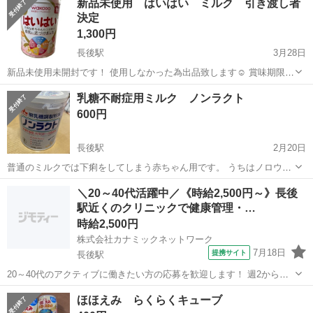
新品未使用 はいはい ミルク 引き渡し者
方、いらっしゃいましたらお使いください♪ ノークレームノーリター
決定
ンでお願いします。
1,300円
長後駅
3月28日
新品未使用未開封です！ 使用しなかった為出品致します☺️ 賞味期限
2023.11 内容量 810g
神奈川
藤沢市
長後駅
ベビー用品
はいはい
乳糖不耐症用ミルク ノンラクト
600円
長後駅
2月20日
普通のミルクでは下痢をしてしまう赤ちゃん用です。 うちはノロウイ
ルスなどの下痢の病気の時に使ってました。 余っているので使ってい
神奈川
藤沢市
長後駅
ベビー用品
ノンラクト
＼20～40代活躍中／《時給2,500円～》長後
ただける方に。 お家に置いておくと、下痢が流行るこの時期重宝しま
駅近くのクリニックで健康管理・…
す！ 以下サイトより引用 ...
時給2,500円
株式会社カナミックネットワーク
7月18日
提携サイト
長後駅
20～40代のアクティブに働きたい方の応募を歓迎します！ 週2から働
く柔軟シフト/綺麗なクリニック/正看護師 KN2 *＼＼＼キレイなクリニ
神奈川
長後駅
看護師
ほほえみ らくらくキューブ
ックで働こう!///* 高収入&働きやすさ重視のお仕事探し 週2日～/平日