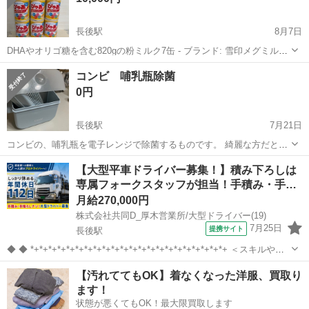
長後駅
8月7日
DHAやオリゴ糖を含む820gの粉ミルク7缶 - ブランド: 雪印メグミルク
- 商品名: ぴゅあ - 内容量: 820g - 特徴: DHA、オリゴ糖、カルシウム、
神奈川
藤沢市
長後駅
ベビー用品
ぴゅあ
コンビ 哺乳瓶除菌
シアル酸配合 - 賞味期限: 2026年9月10日 卒...
0円
長後駅
7月21日
コンビの、哺乳瓶を電子レンジで除菌するものです。 綺麗な方だと思
います。
神奈川
藤沢市
長後駅
ベビー用品
哺乳瓶
【大型平車ドライバー募集！】積み下ろしは
専属フォークスタッフが担当！手積み・手…
月給270,000円
株式会社共同D_厚木営業所/大型ドライバー(19)
7月25日
提携サイト
長後駅
◆ ◆ *+*+*+*+*+*+*+*+*+*+*+*+*+*+*+*+*+*+*+*+*+*+ ＜スキルや経
験に合わせた研修制度あり！＞ ・経験者の方：2週間横乗り + 1週間運
神奈川
藤沢市
長後駅
その他
【汚れててもOK】着なくなった洋服、買取り
転指導で約1ヶ月で独り立ち！ ・未経...
ます！
状態が悪くてもOK！最大限買取します