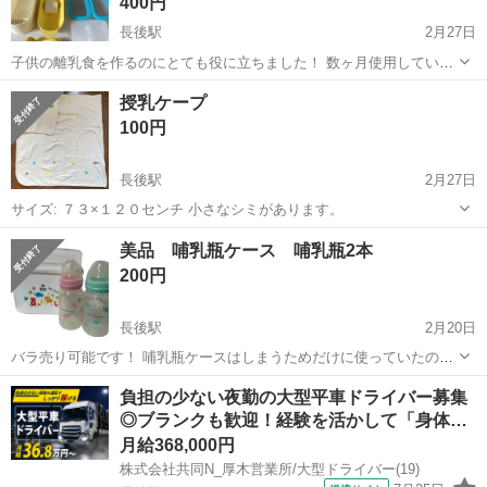
400円
長後駅
2月27日
子供の離乳食を作るのにとても役に立ちました！ 数ヶ月使用していま
したが割と綺麗めかと思います。(箱は破れあり)
神奈川
綾瀬市
長後駅
ベビー用品
フリーザー
授乳ケープ
100円
長後駅
2月27日
サイズ: ７３×１２０センチ 小さなシミがあります。
神奈川
綾瀬市
長後駅
ベビー用品
ケープ
美品 哺乳瓶ケース 哺乳瓶2本
200円
長後駅
2月20日
バラ売り可能です！ 哺乳瓶ケースはしまうためだけに使っていたので
キレイです☺️ 哺乳瓶2本もほとんど使いませんでしたが長期間しまっ
神奈川
藤沢市
長後駅
ベビー用品
哺乳瓶
負担の少ない夜勤の大型平車ドライバー募集
てあった事をご理解下さい！ 横須賀市久里浜などでも受け渡し可能で
◎ブランクも歓迎！経験を活かして「身体…
すʕ•ᴥ•ʔ
月給368,000円
株式会社共同N_厚木営業所/大型ドライバー(19)