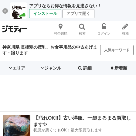
アプリならお得な情報を見逃さない！
インストール
アプリで開く
神奈川県
検索
ログイン
投稿
神奈川県 長後駅の授乳、お食事用品の中古あげま
人気キーワード
す・譲ります
エリア
ジャンル
詳細
新着順
【汚れOK‼️】古い洋服、一袋まるまる買取し
ます✨
状態が悪くてもOK！最大限買取します