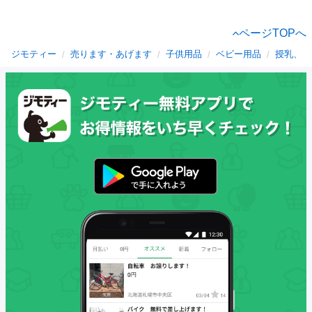
ページTOPへ
ジモティー
売ります・あげます
子供用品
ベビー用品
授乳、お