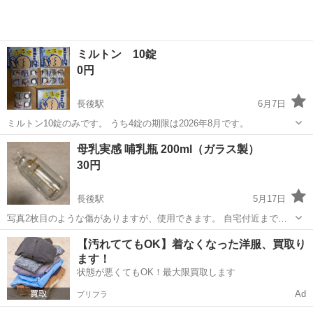
ミルトン 10錠
0円
長後駅
6月7日
ミルトン10錠のみです。 うち4錠の期限は2026年8月です。
神奈川
藤沢市
長後駅
ベビー用品
母乳実感 哺乳瓶 200ml（ガラス製）
30円
長後駅
5月17日
写真2枚目のような傷がありますが、使用できます。 自宅付近まで取
りに来ていただける方のみお願いします。
神奈川
藤沢市
長後駅
ベビー用品
哺乳瓶
【汚れててもOK】着なくなった洋服、買取り
ます！
状態が悪くてもOK！最大限買取します
Ad
プリフラ