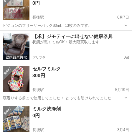
0円
ン コンビ
長後駅
6月7日
ピジョンのフリーザーパック80ml、13枚のみです。
神奈川
藤沢市
長後駅
ベビー用品
【求】ジモティーに出せない健康器具
状態が悪くてもOK！最大限買取します
Ad
プリフラ
セルフミルク
300円
長後駅
5月19日
寝返りする前まで使用してました！ とっても助けられてました
神奈川
藤沢市
長後駅
ベビー用品
ミルク
ミルク洗浄剤
0円
長後駅
3月4日