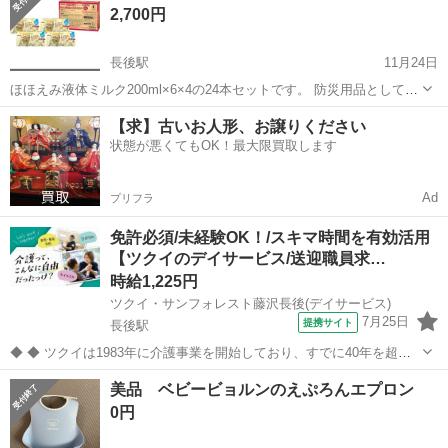
2,700円
長後駅
11月24日
ほほえみ液体ミルク200ml×6×4の24本セットです。 防災用品として購
入してありましたが、大きくなったので 1本112円程度の格安でお譲
神奈川
藤沢市
長後駅
ベビー用品
液体ミルク
【求】古いお人形、お譲りください
りします。 新品未開封未使用品です。 早めに取りに来ていただける
状態が悪くてもOK！最大限買取します
方、おまとめ...
Ad
プリフラ
免許必須/未経験OK！/スキマ時間を有効活用
【ツクイのデイサービス/送迎職員求…
時給1,225円
ツクイ・サンフォレスト藤沢長後(デイサービス)
7月25日
提携サイト
長後駅
◆ ◆ ツクイは1983年に介護事業を開始しており、すでに40年を超え
る歴史を有しています。デイサービスでは業界トップクラス！ ◆グル
神奈川
藤沢市
長後駅
その他
美品 ベビービョルンのえぷろんエプロン
ープ会社の経営管理 ◆在宅介護サービス:デイサービス/訪問介護/訪問
0円
入浴/訪問看護/...