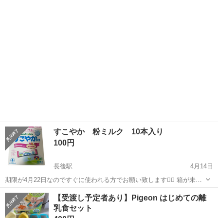
まま保管して必要な分だけ取り出して使っていた為衛生面では問題な
神奈川
藤沢市
長後駅
ベビー用品
フリーザー
いと思います☺️ペットはいません！子供が手の届かない所に保管して
ありました🙌 母乳フリーザ...
すこやか 粉ミルク 10本入り
100円
長後駅
4月14日
期限が4月22日なのですぐに使われる方でお願い致します🙇‍♀️ 箱が未開
封で1本50mlできるものが10本入りです！
神奈川
藤沢市
長後駅
ベビー用品
粉ミルク
【受渡し予定者あり】Pigeon はじめての離
乳食セット