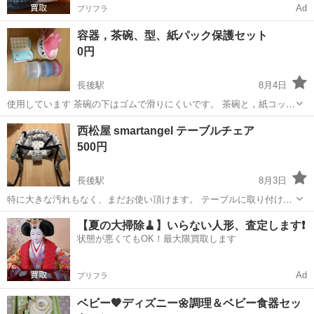
Ad
プリフラ
容器，茶碗、型、紙パック保護セット
0円
長後駅
8月4日
使用しています 茶碗の下はゴムで滑りにくいです。 茶碗と，紙コップ
は2、3回の使用 ※機種や光の関係で写真と色味が若干異なる場合もご
神奈川
藤沢市
長後駅
ベビー用品
西松屋 smartangel テーブルチェア
ざいます、ご了承ください 使用感などの感じ方には個人差があります
500円
ので状態を細かく気にさ...
長後駅
8月3日
特に大きな汚れもなく、まだお使い頂けます。 テーブルに取り付けら
れるので、場所を取らなくて大変便利でした！
神奈川
藤沢市
長後駅
ベビー用品
西松屋
【夏の大掃除🧹】いらない人形、査定します❗️
状態が悪くてもOK！最大限買取します
Ad
プリフラ
ベビー🧡ディズニー🌼調理＆ベビー食器セッ