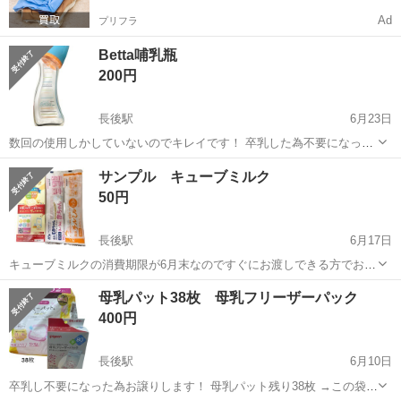
Ad
プリフラ
Betta哺乳瓶
200円
長後駅
6月23日
数回の使用しかしていないのでキレイです！ 卒乳した為不要になった
ので必要な方いかがでしょうか☺️
神奈川
藤沢市
長後駅
ベビー用品
哺乳瓶
サンプル キューブミルク
50円
長後駅
6月17日
キューブミルクの消費期限が6月末なのですぐにお渡しできる方でお願
い致します☺️ お試しなどでいかがでしょうか🙌
神奈川
藤沢市
長後駅
ベビー用品
ミルク
母乳パット38枚 母乳フリーザーパック
400円
長後駅
6月10日
卒乳し不要になった為お譲りします！ 母乳パット残り38枚 →この袋の