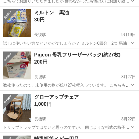
こちらでお譲りいただきましたが 使わなかった為他の方にお譲り致し
ます🙇‍♀️ 箱が少し壊れていますが本体は壊れなどはありません！ 受け
神奈川
藤沢市
長後駅
ベビー用品
combi
ミルトン 馬油
渡しは下土棚近辺、または横須賀市久里浜などでも大丈夫です☺️ご相
30円
談下さい！
長後駅
9月19日
試しに使いたい方などいかがでしょうか？ ミルトン6回分 2つ 馬油
神奈川
藤沢市
長後駅
ベビー用品
馬油
Pigeon 母乳フリーザーパック(約27枚)
200円
長後駅
8月27日
数枚使ったので、未使用の物が残り27枚程入っています。 こちらもと
ても役に立つアイテムでした♩
神奈川
綾瀬市
長後駅
ベビー用品
フリーザー
グローアップチェア
1,000円
長後駅
8月22日
トリップトラップではないと思うのですが、 同じような様式の椅子で
す。 テーブル部分、お腹を支える部品、ベルトは 取り外し可能です。
神奈川
藤沢市
長後駅
ベビー用品
大人
哺乳瓶等ベビー用品