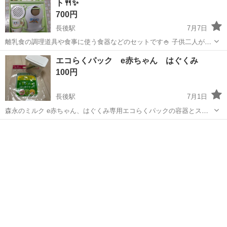
ト🍴✨
700円
長後駅
7月7日
離乳食の調理道具や食事に使う食器などのセットです🍚 子供二人が使
いました☺️☺️ すり棒は付いていますが、使用していたので着色してし
神奈川
藤沢市
長後駅
ベビー用品
食器セット
エコらくパック e赤ちゃん はぐくみ
まっています。新しい物に変えたほうが良いと思います🌻 食器も洗っ
100円
てありますが、着色している所...
長後駅
7月1日
森永のミルク e赤ちゃん、はぐくみ専用エコらくパックの容器とスプ
ーンのセットです スプーンは20と50（限定）がはかれる2点です 完全
神奈川
藤沢市
長後駅
ベビー用品
新品、未使用です ダブってしまったので、お譲りします