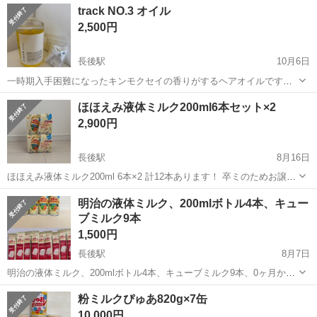
神奈川
藤沢市
長後駅
ベビー用品
ほほえみ
track NO.3 オイル
か。 よろしくお願いします。 ご希望の方は本数を教えてください。
2,500円
場...
長後駅
10月6日
一時期入手困難になったキンモクセイの香りがするヘアオイルです。
髪だけでなくボディ、ネイルなど全身に使えます。 出産を機にオイル
神奈川
藤沢市
長後駅
ベビー用品
オイル
ほほえみ液体ミルク200ml6本セット×2
など使用しなくなったため出品します。 残量は写真にてご確認くださ
2,900円
い。 プチプチで梱包いたしま...
長後駅
8月16日
ほほえみ液体ミルク200ml 6本×2 計12本あります！ 卒ミのためお譲り
します。 期限26.3月
神奈川
藤沢市
長後駅
ベビー用品
液体ミルク
明治の液体ミルク、200mlボトル4本、キュー
ブミルク9本
1,500円
長後駅
8月7日
明治の液体ミルク、200mlボトル4本、キューブミルク9本、0ヶ月から
使用可能、2025年10月までの賞味期限。 - 種類: 液体ミルク - ブラン
神奈川
藤沢市
長後駅
ベビー用品
液体ミルク
粉ミルクぴゅあ820g×7缶
ド: 明治 - 内容量: 200ml - パッケージ: ボトル - 賞味期...
10,000円