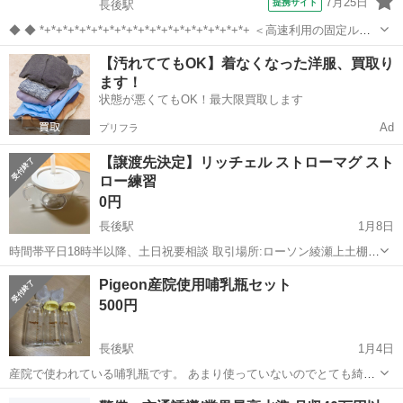
7月25日
提携サイト
長後駅
◆ ◆ *+*+*+*+*+*+*+*+*+*+*+*+*+*+*+*+*+*+ ＜高速利用の固定ルー
ト＞で負担少なめ◎ 経験を活かせる夜勤のドライバースタッフ大募
神奈川
藤沢市
長後駅
その他
【汚れててもOK】着なくなった洋服、買取り
集！ ☆高速利用メインの固定ルート ★手積み・手降ろ...
ます！
状態が悪くてもOK！最大限買取します
Ad
プリフラ
【譲渡先決定】リッチェル ストローマグ スト
ロー練習
0円
長後駅
1月8日
時間帯平日18時半以降、土日祝要相談 取引場所:ローソン綾瀬上土棚南
店 小さな子がいるため取引はパートナーが対応する場合があります 1
神奈川
綾瀬市
長後駅
ベビー用品
ストローマグ
Pigeon産院使用哺乳瓶セット
度使用しました すぐストロー飲みをマスターしたため そのあとは自宅
500円
保管していました 特...
長後駅
1月4日
産院で使われている哺乳瓶です。 あまり使っていないのでとても綺麗
な状態です。乳首も一応おつけしますが、一応中古となりますので、
神奈川
藤沢市
長後駅
ベビー用品
哺乳瓶