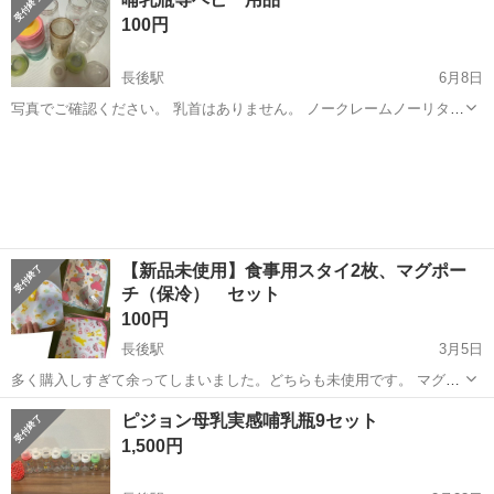
座面、足の置き板は高さの調節可能です。 息子が7年ほどダイニング
100円
チェアで使った後、 6年...
長後駅
6月8日
写真でご確認ください。 乳首はありません。 ノークレームノーリター
ンでお願いします^_^
神奈川
藤沢市
長後駅
ベビー用品
哺乳瓶
【新品未使用】食事用スタイ2枚、マグポー
チ（保冷） セット
100円
長後駅
3月5日
多く購入しすぎて余ってしまいました。どちらも未使用です。 マグポ
ーチは、記名ありますのでおまけ程度です。 隠す貼り付ける布のシー
神奈川
藤沢市
長後駅
ベビー用品
マグポーチ
ピジョン母乳実感哺乳瓶9セット
ルを希望の方にお付けします。色や柄の希望もコメントください。
1,500円
（小さなシールを3枚貼る感じです...