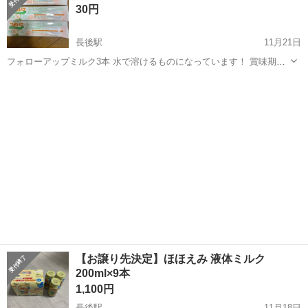
30円
与える際に便利...
長後駅
11月21日
フォローアップミルク3本 水で溶けるものになっています！ 賞味期
限 2024.12.31
神奈川
藤沢市
長後駅
ベビー用品
フォローアップミルク
【お譲り先決定】ほほえみ 液体ミルク
200ml×9本
1,100円
長後駅
11月18日