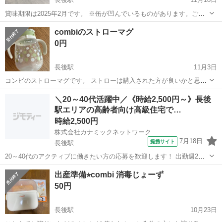
賞味期限は2025年2月です。 ※缶が凹んでいるものがあります。ご了
承ください。
神奈川
藤沢市
長後駅
ベビー用品
液体ミルク
combiのストローマグ
0円
長後駅
11月3日
コンビのストローマグです。 ストローは購入された方が良いかと思い
ますので 処分してます。
神奈川
藤沢市
長後駅
ベビー用品
ストローマグ
＼20～40代活躍中／《時給2,500円～》長後
駅エリアの高齢者向け高級住宅で…
時給2,500円
株式会社カナミックネットワーク
7月18日
提携サイト
長後駅
20～40代のアクティブに働きたい方の応募を歓迎します！ 出勤週2か
ら 高齢者向け高級住宅/正看護師 KN2 <あなたのスキルを必要として
神奈川
長後駅
看護師
出産準備⭐︎combi 消毒じょーず
いる施設があります!> 〇最短3日でお仕事開始! *介護業務とは分業の
50円
為、看護業...
長後駅
10月23日