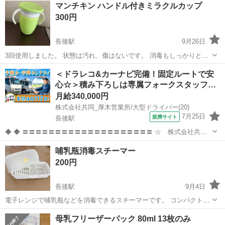
マンチキン ハンドル付きミラクルカップ
300円
長後駅
9月26日
3回使用しました。 状態は汚れ、傷はないです。 消毒もしっかりとし
ています。
神奈川
藤沢市
長後駅
ベビー用品
ミラクル
＜ドラレコ&カーナビ完備！固定ルートで安
心☆＞積み下ろしは専属フォークスタッフ…
月給340,000円
株式会社共同_厚木営業所/大型ドライバー(20)
7月25日
提携サイト
長後駅
◆ ◆ 〓〓〓〓〓〓〓〓〓〓〓〓〓〓〓〓〓〓〓〓 ☆ 株式会社共同
のオススメPOINT ☆ 〓〓〓〓〓〓〓〓〓〓〓〓〓〓〓〓〓〓〓〓
神奈川
藤沢市
長後駅
その他
哺乳瓶消毒スチーマー
■□配送ルートを覚えやすい！□■ 配送は高速道路利用の固定ルートが
200円
中心。 ドラレ...
長後駅
9月4日
電子レンジで哺乳瓶などを消毒できるスチーマーです。 コンパクトな
ので、哺乳瓶使わなくなってもおもちゃを消毒したりするのに一つ持
神奈川
藤沢市
長後駅
ベビー用品
哺乳瓶
母乳フリーザーパック 80ml 13枚のみ
っていると便利です。 おしゃぶりや食器類消毒にも使えます。 ピジョ