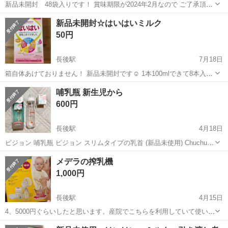
新品未開封 48袋入りです！ 賞味期限が2024年2月なので ご了承頂け
る方にお譲りします。 もう1箱ありますので まとめて2箱でもお譲りで
神奈川
藤沢市
長後駅
ベビー用品
ほほえみ
新品未開封☆はいはいミルク
きます☺️ 即日お渡し可能🙆‍♀️ 受け渡しはセブンイレブン藤沢長後南
50円
店、長後駅...
長後駅
7月18日
箱自体あけておりません！ 新品未開封です☺️ 1本100mlできて8本入り
です！ ミルクのお試しなどにいかがでしょうか🤲 賞味期限が2023.8に
神奈川
藤沢市
長後駅
ベビー用品
ミルク
哺乳瓶 新生児から
なっております！
600円
長後駅
4月18日
ピジョン 哺乳瓶 ピジョン スリムタイプの乳首 (新品未使用) Chuchuス
リムタイプ 哺乳瓶 3点セット ピジョンの哺乳瓶と乳首は 新品購入後1
神奈川
藤沢市
長後駅
ベビー用品
哺乳瓶
メデラの搾乳機
ヵ月と少し使用 ( 1ヵ月と少しで哺乳瓶拒否のため不要になりました)
1,000円
...
長後駅
4月15日
4、5000円ぐらいしたと思います。産院でこちらを利用していて使いや
すかったです。 手動ですが、圧がかかりやりやすかったです。 必要な
神奈川
藤沢市
長後駅
ベビー用品
メデラ