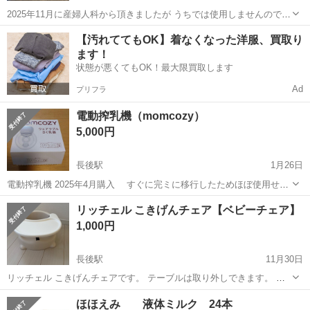
2025年11月に産婦人科から頂きましたが うちでは使用しませんので
どなたか使われる方に譲ります。
神奈川
綾瀬市
長後駅
ベビー用品
ミルク
【汚れててもOK】着なくなった洋服、買取り
ます！
状態が悪くてもOK！最大限買取します
Ad
プリフラ
電動搾乳機（momcozy）
5,000円
長後駅
1月26日
電動搾乳機 2025年4月購入 すぐに完ミに移行したためほぼ使用せず
ですがシリコン部には使用した跡はあります 動作確認済 問題なし
神奈川
藤沢市
長後駅
ベビー用品
電動
リッチェル こきげんチェア【ベビーチェア】
1,000円
長後駅
11月30日
リッチェル こきげんチェアです。 テーブルは取り外しできます。 離
乳食食べ始めの時にお世話になりました。 持ち運びもできるので 旅行
神奈川
藤沢市
長後駅
ベビー用品
リッチェル
ほほえみ 液体ミルク 24本
時にも重宝します！