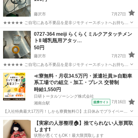
藤沢市
7月27日
★★★★★ ご自宅にある不要品を是非ジモティースポットへお持ち込
みしませんか？ 家電、趣味・スポーツ・レジャー用品、こども用品、
神奈川
藤沢市
ベビー用品
現地
0727-364 meiji らくらくミルクアタッチメン
衣料服飾品、生活雑貨、家具、本、CD・DVDなどが無料でまとめて持
トII 哺乳瓶用アタッ…
ち込めます！ ※詳細はこ...
50円
藤沢市
7月27日
★★★★★ ご自宅にある不要品を是非ジモティースポットへお持ち込
みしませんか？ 家電、趣味・スポーツ・レジャー用品、こども用品、
神奈川
藤沢市
ベビー用品
meiji
≪寮無料・月収34.5万円・派遣社員≫自動車
衣料服飾品、生活雑貨、家具、本、CD・DVDなどが無料でまとめて持
系工場での組立・加工・プレス 交替制
ち込めます！ ※詳細はこ...
時給1,550円
日研トータルソーシング株式会社
7月16日
提携サイト
湘南台駅
【入社特典最大17万円！しかも寮費無料◎】土日休みでプライベート
充実！／週払い可／自動車・トラックの組立・加工ライン作業 お仕事
神奈川
藤沢市
湘南台駅
その他
【実家の人形整理🏠】捨てられない人形買取
について 自動車（小・中・大型トラック）の組立や各エンジン部品の
します❗️
製造を行います。インパクトレン...
状態が悪くてもOK！最大限買取します