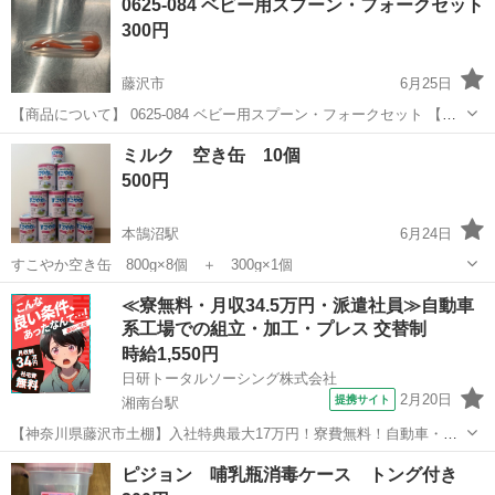
0625-084 ベビー用スプーン・フォークセット
認ください ・お値引きは出来かねますのでご了承願います ...
300円
藤沢市
6月25日
【商品について】 0625-084 ベビー用スプーン・フォークセット 【状
態】 ・使用に伴う多少のスレ、キズ、落としきれない汚れなどござい
神奈川
藤沢市
ベビー用品
リユース
ミルク 空き缶 10個
ます ・詳細は現地でご確認ください ・お値引きは出来かねますので...
500円
本鵠沼駅
6月24日
すこやか空き缶 800g×8個 ＋ 300g×1個
神奈川
藤沢市
本鵠沼駅
ベビー用品
空き缶
≪寮無料・月収34.5万円・派遣社員≫自動車
系工場での組立・加工・プレス 交替制
時給1,550円
日研トータルソーシング株式会社
2月20日
提携サイト
湘南台駅
【神奈川県藤沢市土棚】入社特典最大17万円！寮費無料！自動車・ト
ラックの組立・加工ライン作業《お仕事No.5A631》 お仕事について
神奈川
藤沢市
湘南台駅
その他
ピジョン 哺乳瓶消毒ケース トング付き
自動車（小・中・大型トラック）の組立や各エンジン部品の製造を行