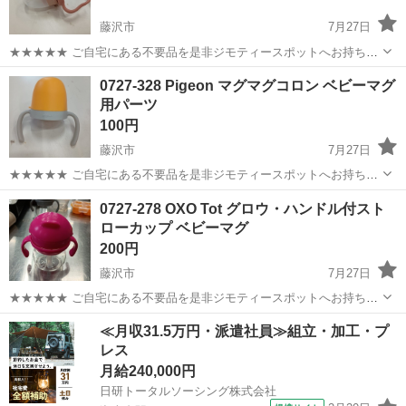
藤沢市
7月27日
★★★★★ ご自宅にある不要品を是非ジモティースポットへお持ち込
みしませんか？ 家電、趣味・スポーツ・レジャー用品、こども用品、
神奈川
藤沢市
ベビー用品
現地
0727-328 Pigeon マグマグコロン ベビーマグ
衣料服飾品、生活雑貨、家具、本、CD・DVDなどが無料でまとめて持
用パーツ
ち込めます！ ※詳細はこ...
100円
藤沢市
7月27日
★★★★★ ご自宅にある不要品を是非ジモティースポットへお持ち込
みしませんか？ 家電、趣味・スポーツ・レジャー用品、こども用品、
神奈川
藤沢市
ベビー用品
現地
0727-278 OXO Tot グロウ・ハンドル付スト
衣料服飾品、生活雑貨、家具、本、CD・DVDなどが無料でまとめて持
ローカップ ベビーマグ
ち込めます！ ※詳細はこ...
200円
藤沢市
7月27日
★★★★★ ご自宅にある不要品を是非ジモティースポットへお持ち込
みしませんか？ 家電、趣味・スポーツ・レジャー用品、こども用品、
神奈川
藤沢市
ベビー用品
Tot
≪月収31.5万円・派遣社員≫組立・加工・プ
衣料服飾品、生活雑貨、家具、本、CD・DVDなどが無料でまとめて持
レス
ち込めます！ ※詳細はこ...
月給240,000円
日研トータルソーシング株式会社