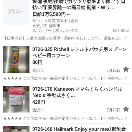
警備 夜勤/夜勤でガッツリ効率よく稼ごう 日
衣料服飾品、生活雑貨、家具、本、CD・DVDなどが無料でまとめて持
払い可 業界随一の高日給 副業・Wワ…
ち込めます！ ※詳細はこ...
日給1万5,500円～
サンエス警備保障株式会社
神奈川県 藤沢市
スポンサー：求人ボックス
05月26日
【仕事内容】歩道や道路での誘導・案内をお任せします。 道路をご利
用される車両や歩行者の方が安全に安心して通行するために適切に誘
アルバイト・パート
0726-325 Richell レトルトパウチ用スプーン
導してください。 勤務地へは直行直帰OKです! <未経験でも安心!!> 丁
ベビー用スプーン
寧な研修20hで基本的な知識を...
80円
藤沢市
7月26日
★★★★★ ご自宅にある不要品を是非ジモティースポットへお持ち込
みしませんか？ 家電、趣味・スポーツ・レジャー用品、こども用品、
神奈川
藤沢市
ベビー用品
スプーン
0726-170 Kaneson ママらくらくハンドル
衣料服飾品、生活雑貨、家具、本、CD・DVDなどが無料でまとめて持
Neo α 手動式さく…
ち込めます！ ※詳細はこ...
420円
藤沢市
7月26日
★★★★★ ご自宅にある不要品を是非ジモティースポットへお持ち込
みしませんか？ 家電、趣味・スポーツ・レジャー用品、こども用品、
神奈川
藤沢市
ベビー用品
現地
0726-169 Hallmark Enjoy your meal 離乳食
衣料服飾品、生活雑貨、家具、本、CD・DVDなどが無料でまとめて持