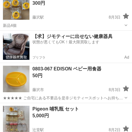
300円
ち込めます！ ※詳細はこ...
藤沢駅
8月3日
新品4個
神奈川
藤沢市
藤沢駅
ベビー用品
【求】ジモティーに出せない健康器具
状態が悪くてもOK！最大限買取します
Ad
プリフラ
0803-067 EDISON ベビー用食器
50円
藤沢市
8月3日
★★★★★ ご自宅にある不要品を是非ジモティースポットへお持ち込
みしませんか？ 家電、趣味・スポーツ・レジャー用品、こども用品、
神奈川
藤沢市
ベビー用品
現地
Pigeon 哺乳瓶 セット
衣料服飾品、生活雑貨、家具、本、CD・DVDなどが無料でまとめて持
5,000円
ち込めます！ ※詳細はこ...
辻堂駅
8月2日