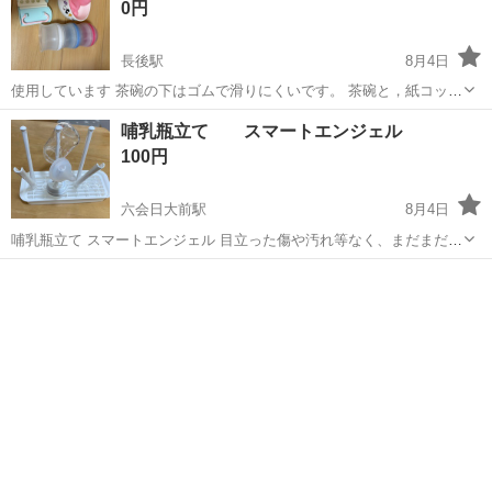
0円
長後駅
8月4日
使用しています 茶碗の下はゴムで滑りにくいです。 茶碗と，紙コップ
は2、3回の使用 ※機種や光の関係で写真と色味が若干異なる場合もご
神奈川
藤沢市
長後駅
ベビー用品
哺乳瓶立て スマートエンジェル
ざいます、ご了承ください 使用感などの感じ方には個人差があります
100円
ので状態を細かく気にさ...
六会日大前駅
8月4日
哺乳瓶立て スマートエンジェル 目立った傷や汚れ等なく、まだまだお
使いいただけると思います。 ⚠️写真の哺乳瓶などは付きません。哺乳
神奈川
藤沢市
六会日大前駅
ベビー用品
瓶立てのみのお譲りです。 ①多摩大学湘南キャンパステニスコート横
の駐車場 ②ファミリーマ...