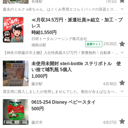
長後駅
7月1日
森永のミルク e赤ちゃん、はぐくみ専用エコらくパックの容器とスプ
ーンのセットです スプーンは20と50（限定）がはかれる2点です 完全
神奈川
藤沢市
長後駅
ベビー用品
≪月収34.5万円・派遣社員≫組立・加工・プ
新品、未使用です ダブってしまったので、お譲りします
レス
時給1,550円
日研トータルソーシング株式会社
2月20日
提携サイト
湘南台駅
【神奈川県藤沢市土棚】入社特典最大17万円！寮費無料！自動車・ト
ラックの組立・加工ライン作業《お仕事No.5A631》 お仕事について
神奈川
藤沢市
湘南台駅
その他
未使用未開封 steri-bottle ステリボトル 使
自動車（小・中・大型トラック）の組立や各エンジン部品の製造を行
い捨て哺乳瓶 5個入
います。インパクトレンチ...
1,000円
藤沢駅
6月30日
震災用に購入しましたが使用しませんでした。都合が合えばなるべく
近くまでお渡ししにいきますが基本は取りに来られるか藤沢駅周辺に
神奈川
藤沢市
藤沢駅
ベビー用品
0615-254 Disney ベビースタイ
なります。よろしくお願いいたします🙇🏻‍♀️
500円
藤沢市
6月27日