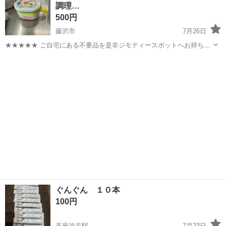
調理…
ち込めます！ ※詳細はこ...
500円
藤沢市
7月26日
★★★★★ ご自宅にある不要品を是非ジモティースポットへお持ち込
みしませんか？ 家電、趣味・スポーツ・レジャー用品、こども用品、
神奈川
藤沢市
ベビー用品
離乳食
衣料服飾品、生活雑貨、家具、本、CD・DVDなどが無料でまとめて持
ち込めます！ ※詳細はこ...
ぐんぐん １０本
100円
高座渋谷駅
7月23日