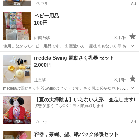
Ad
プリフラ
ベビー用品
100円
湘南台駅
8月7日
使用しなかったベビー用品です。 出産近い方、産後まもない方等 お譲
りします。 湘南台付近でお引き取りできる方のみ
神奈川
藤沢市
湘南台駅
ベビー用品
用品
medela Swing 電動さく乳器 セット
2,000円
辻堂駅
8月6日
medelaの電動さく乳器Swingのセットです。さく乳に必要なボトル、
チューブ、電源アダプター、スタンド等のパーツが揃っています。 ※
神奈川
藤沢市
辻堂駅
ベビー用品
【夏の大掃除🧹】いらない人形、査定します❗️
写真に映ってるものが全てです。 取説は検索するとweb上で出てきま
状態が悪くてもOK！最大限買取します
す！ 全て消毒済みで...
Ad
プリフラ
容器，茶碗、型、紙パック保護セット