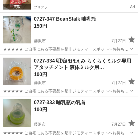
Ad
プリフラ
0727-347 BeanStalk 哺乳瓶
150円
藤沢市
7月27日
★★★★★ ご自宅にある不要品を是非ジモティースポットへお持ち込
みしませんか？ 家電、趣味・スポーツ・レジャー用品、こども用品、
神奈川
藤沢市
ベビー用品
哺乳瓶
0727-334 明治ほほえみ らくらくミルク専用
衣料服飾品、生活雑貨、家具、本、CD・DVDなどが無料でまとめて持
アタッチメント 液体ミルク用…
ち込めます！ ※詳細はこ...
100円
藤沢市
7月27日
★★★★★ ご自宅にある不要品を是非ジモティースポットへお持ち込
みしませんか？ 家電、趣味・スポーツ・レジャー用品、こども用品、
神奈川
藤沢市
ベビー用品
液体ミルク
0727-333 哺乳瓶の乳首
衣料服飾品、生活雑貨、家具、本、CD・DVDなどが無料でまとめて持
100円
ち込めます！ ※詳細はこ...
藤沢市
7月27日
★★★★★ ご自宅にある不要品を是非ジモティースポットへお持ち込