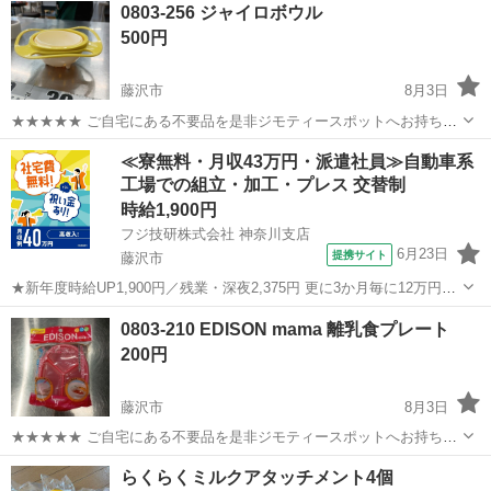
0803-256 ジャイロボウル
500円
藤沢市
8月3日
★★★★★ ご自宅にある不要品を是非ジモティースポットへお持ち込
みしませんか？ 家電、趣味・スポーツ・レジャー用品、こども用品、
神奈川
藤沢市
ベビー用品
ジャイロ
≪寮無料・月収43万円・派遣社員≫自動車系
衣料服飾品、生活雑貨、家具、本、CD・DVDなどが無料でまとめて持
工場での組立・加工・プレス 交替制
ち込めます！ ※詳細はこ...
時給1,900円
フジ技研株式会社 神奈川支店
6月23日
提携サイト
藤沢市
★新年度時給UP1,900円／残業・深夜2,375円 更に3か月毎に12万円の
奨励金を含むと【合計月収47万円】 ◎年収例588万円◎年間手当67万
神奈川
藤沢市
その他
0803-210 EDISON mama 離乳食プレート
円 ★寮は湘南台駅徒歩圏内でずっと無料／駅より無料送迎バス有 藤沢
200円
市のト...
藤沢市
8月3日
★★★★★ ご自宅にある不要品を是非ジモティースポットへお持ち込
みしませんか？ 家電、趣味・スポーツ・レジャー用品、こども用品、
神奈川
藤沢市
ベビー用品
mama
らくらくミルクアタッチメント4個
衣料服飾品、生活雑貨、家具、本、CD・DVDなどが無料でまとめて持