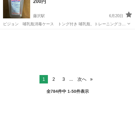
200円
います。インパクトレンチ...
藤沢駅
6月20日
ピジョン 哺乳瓶消毒ケース トング付き 哺乳瓶、トレーニングコッ
プ、小さい水筒等を消毒するのに便利でした。 内蓋があり、消毒液か
神奈川
藤沢市
藤沢駅
ベビー用品
哺乳瓶
ら浮いてきがちな物もしっかりと消毒液の中に浸かるようになってい
ます。 お店で買うと少し高く感...
1
2
3
...
次へ
全784件中 1-50件表示