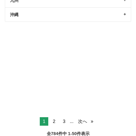
九州
沖縄
1
2
3
...
次へ
全784件中 1-50件表示