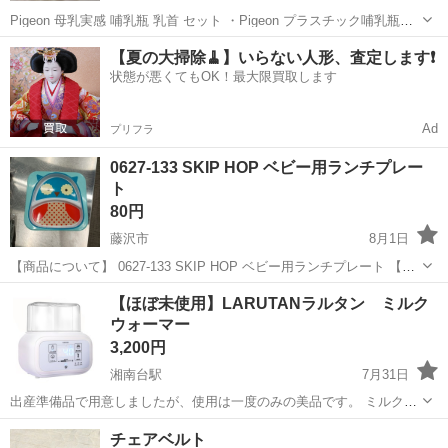
Pigeon 母乳実感 哺乳瓶 乳首 セット ・Pigeon プラスチック哺乳瓶６
本 ・Pigeon 母乳実感乳首 Sサイズ4個、Mサイズ8個 ・3COINS プラ
神奈川
藤沢市
辻堂駅
ベビー用品
哺乳瓶
【夏の大掃除🧹】いらない人形、査定します❗️
スチック哺乳瓶２本（一つ蓋なし） ・らくらくミルクアタッチ...
状態が悪くてもOK！最大限買取します
Ad
プリフラ
0627-133 SKIP HOP ベビー用ランチプレー
ト
80円
藤沢市
8月1日
【商品について】 0627-133 SKIP HOP ベビー用ランチプレート 【状
態】 ・使用に伴う多少のスレ、キズ、落としきれない汚れなどござい
神奈川
藤沢市
ベビー用品
リユース
【ほぼ未使用】LARUTANラルタン ミルク
ます ・詳細は現地でご確認ください ・お値引きは出来かね...
ウォーマー
3,200円
湘南台駅
7月31日
出産準備品で用意しましたが、使用は一度のみの美品です。 ミルクを
適温に温めておけるので夜間授乳の際や、搾乳した哺乳瓶を温めるの
神奈川
藤沢市
湘南台駅
ベビー用品
チェアベルト
に便利です。 また哺乳瓶の除菌、離乳食の温めなどマルチに使えま