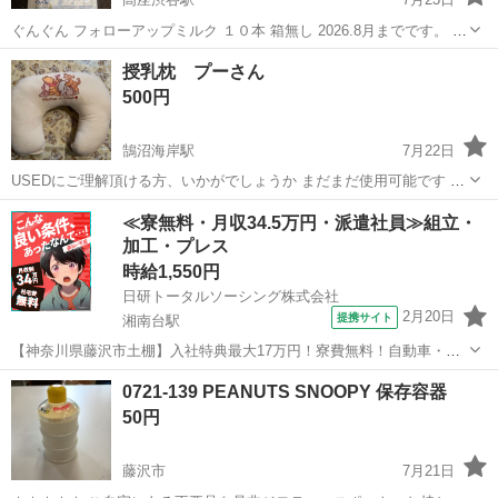
ぐんぐん フォローアップミルク １０本 箱無し 2026.8月までです。 期
限短いのでご注意ください。 子供が飲まなかったので、必要な方がい
神奈川
藤沢市
高座渋谷駅
ベビー用品
授乳枕 プーさん
れば問い合わせしてください。
500円
鵠沼海岸駅
7月22日
USEDにご理解頂ける方、いかがでしょうか まだまだ使用可能です カ
バーを外すと、吐き戻しのあとのシミ等あります 吐き戻しが多い赤ち
神奈川
藤沢市
鵠沼海岸駅
ベビー用品
プーさん
≪寮無料・月収34.5万円・派遣社員≫組立・
ゃんですので、自宅洗いでは落ちませんでした 神経質な方はご遠慮下
加工・プレス
さい
時給1,550円
日研トータルソーシング株式会社
2月20日
提携サイト
湘南台駅
【神奈川県藤沢市土棚】入社特典最大17万円！寮費無料！自動車・ト
ラックの組立・加工ライン作業《お仕事No.5A631》 お仕事について
神奈川
藤沢市
湘南台駅
その他
0721-139 PEANUTS SNOOPY 保存容器
自動車（小・中・大型トラック）の組立や各エンジン部品の製造を行
50円
います。インパクトレンチ...
藤沢市
7月21日