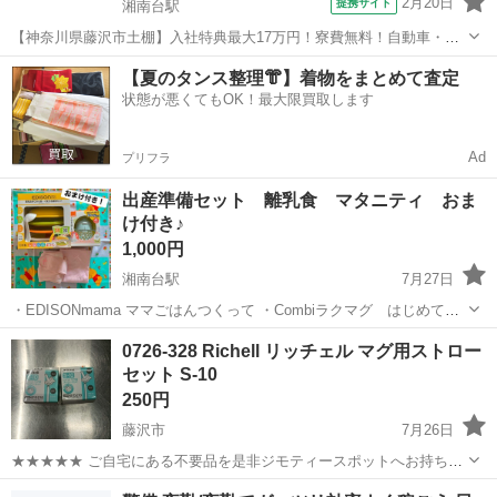
2月20日
提携サイト
湘南台駅
【神奈川県藤沢市土棚】入社特典最大17万円！寮費無料！自動車・ト
ラックの組立・加工ライン作業《お仕事No.5A630》 お仕事について
神奈川
藤沢市
湘南台駅
その他
【夏のタンス整理👘】着物をまとめて査定
自動車（小・中・大型トラック）の組立や各エンジン部品の製造を行
状態が悪くてもOK！最大限買取します
います。インパクトレンチ...
Ad
プリフラ
出産準備セット 離乳食 マタニティ おま
け付き♪
1,000円
湘南台駅
7月27日
・EDISONmama ママごはんつくって ・Combiラクマグ はじめてス
トロー(4ヶ月頃から使えるストローマグ) ・ピジョン 妊婦帯 腹巻セ
神奈川
藤沢市
湘南台駅
ベビー用品
0726-328 Richell リッチェル マグ用ストロー
ット ・西松屋の赤ちゃんミトン(くま柄と水玉柄) いずれも数回しか使
セット S-10
用しておら...
250円
藤沢市
7月26日
★★★★★ ご自宅にある不要品を是非ジモティースポットへお持ち込
みしませんか？ 家電、趣味・スポーツ・レジャー用品、こども用品、
神奈川
藤沢市
ベビー用品
マグ