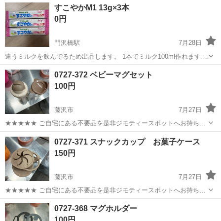
神奈川
藤沢市
湘南台駅
ベビー用品
離乳食
すこやかM1 13g×3本
0円
門沢橋駅
7月28日
違うミルクを飲んでるため出品します。 1本でミルク100ml作れます。
自宅に保管してますのでご理解頂ける方のみお願いいたします。 賞味
神奈川
藤沢市
門沢橋駅
ベビー用品
0727-372 ベビーマグセット
期限:2027.03.01 平日・土曜19時以降、日曜午前中 が比較的スムーズ
100円
です。
藤沢市
7月27日
★★★★★ ご自宅にある不要品を是非ジモティースポットへお持ち込
みしませんか？ 家電、趣味・スポーツ・レジャー用品、こども用品、
神奈川
藤沢市
ベビー用品
現地
0727-371 スナックカップ お菓子ケース
衣料服飾品、生活雑貨、家具、本、CD・DVDなどが無料でまとめて持
150円
ち込めます！ ※詳細はこ...
藤沢市
7月27日
★★★★★ ご自宅にある不要品を是非ジモティースポットへお持ち込
みしませんか？ 家電、趣味・スポーツ・レジャー用品、こども用品、
神奈川
藤沢市
ベビー用品
現地
0727-368 マグホルダー
衣料服飾品、生活雑貨、家具、本、CD・DVDなどが無料でまとめて持
100円
ち込めます！ ※詳細はこ...