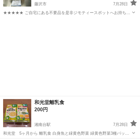
藤沢市
7月28日
★★★★★ ご自宅にある不要品を是非ジモティースポットへお持ち込
みしませんか？ 家電、趣味・スポーツ・レジャー用品、こども用品、
神奈川
藤沢市
ベビー用品
ボトルウォーマー
衣料服飾品、生活雑貨、家具、本、CD・DVDなどが無料でまとめて持
ち込めます！ ※詳細はこ...
和光堂離乳食
200円
湘南台駅
7月28日
和光堂 5ヶ月から 離乳食 白身魚と緑黄色野菜 緑黄色野菜3種パック
2026.11