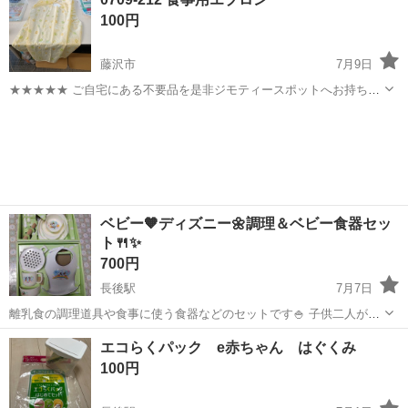
スチック哺乳瓶２本（一つ蓋なし） ・らくらくミルクアタッチ...
100円
藤沢市
7月9日
★★★★★ ご自宅にある不要品を是非ジモティースポットへお持ち込
みしませんか？ 家電、趣味・スポーツ・レジャー用品、こども用品、
神奈川
藤沢市
ベビー用品
エプロン
衣料服飾品、生活雑貨、家具、本、CD・DVDなどが無料でまとめて持
ち込めます！ ※詳細はこ...
ベビー🧡ディズニー🌼調理＆ベビー食器セッ
ト🍴✨
700円
長後駅
7月7日
離乳食の調理道具や食事に使う食器などのセットです🍚 子供二人が使
いました☺️☺️ すり棒は付いていますが、使用していたので着色してし
神奈川
藤沢市
長後駅
ベビー用品
食器セット
エコらくパック e赤ちゃん はぐくみ
まっています。新しい物に変えたほうが良いと思います🌻 食器も洗っ
100円
てありますが、着色している所...