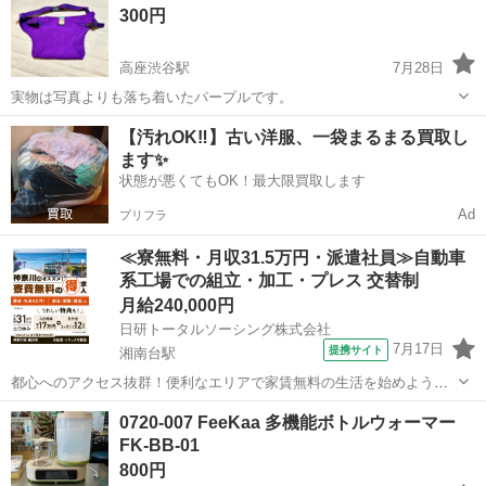
300円
す。 【定価】6980円 【カ...
高座渋谷駅
7月28日
実物は写真よりも落ち着いたパープルです。
神奈川
藤沢市
高座渋谷駅
ベビー用品
【汚れOK‼️】古い洋服、一袋まるまる買取し
ます✨
状態が悪くてもOK！最大限買取します
Ad
プリフラ
≪寮無料・月収31.5万円・派遣社員≫自動車
系工場での組立・加工・プレス 交替制
月給240,000円
日研トータルソーシング株式会社
7月17日
提携サイト
湘南台駅
都心へのアクセス抜群！便利なエリアで家賃無料の生活を始めよう
◎【トラックの製造】＜月収例31万円以上＞ 自動車・トラックの製造
神奈川
藤沢市
湘南台駅
その他
0720-007 FeeKaa 多機能ボトルウォーマー
小・中・大型トラックの組立や各エンジン部品の製造を行います。作
FK-BB-01
業ではインパクトレンチなどの工具...
800円