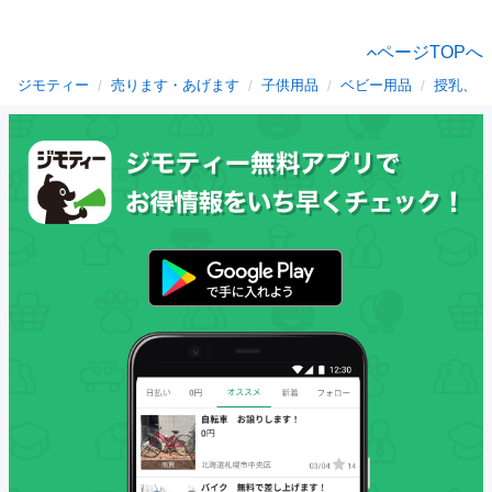
ページTOPへ
ジモティー
売ります・あげます
子供用品
ベビー用品
授乳、お