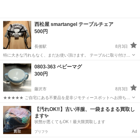
西松屋 smartangel テーブルチェア
500円
長後駅
8月3日
特に大きな汚れもなく、まだお使い頂けます。 テーブルに取り付けら
れるので、場所を取らなくて大変便利でした！
神奈川
藤沢市
長後駅
ベビー用品
西松屋
0803-363 ベビーマグ
300円
藤沢市
8月3日
★★★★★ ご自宅にある不要品を是非ジモティースポットへお持ち込
みしませんか？ 家電、趣味・スポーツ・レジャー用品、こども用品、
神奈川
藤沢市
ベビー用品
現地
【汚れOK‼️】古い洋服、一袋まるまる買取し
衣料服飾品、生活雑貨、家具、本、CD・DVDなどが無料でまとめて持
ます✨
ち込めます！ ※詳細はこ...
状態が悪くてもOK！最大限買取します
Ad
プリフラ