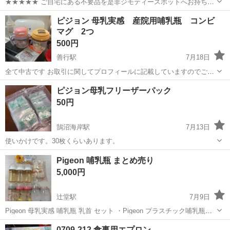
★★★★★ ご自宅にある不要品を是非ジモティースポットへお持ち込
みしませんか？ 家電、趣味・スポーツ・レジャー用品、こども用品、
神奈川
藤沢市
ベビー用品
容器
ピジョン 母乳実感 産院用哺乳瓶 コンビ
衣料服飾品、生活雑貨、家具、本、CD・DVDなどが無料でまとめて持
マグ 2つ
ち込めます！ ※詳細はこ...
500円
善行駅
7月18日
全て中古です お取引に関してプロフィールに記載していますのでご希
望の方はお手数ですがご一読の上ご連絡ください ○哺乳瓶と乳首 娘は
神奈川
藤沢市
善行駅
ベビー用品
哺乳瓶
ピジョン母乳フリーザーパック
シリコンの乳首が苦手だったためほぼ飲めませんでした。 ですが、何
50円
度か哺乳瓶での授乳をトライし...
鵠沼海岸駅
7月13日
使いかけです。30枚くらいあります。
神奈川
藤沢市
鵠沼海岸駅
ベビー用品
Pigeon 哺乳瓶 まとめ売り
5,000円
辻堂駅
7月9日
Pigeon 母乳実感 哺乳瓶 乳首 セット ・Pigeon プラスチック哺乳瓶６
本 ・Pigeon 母乳実感乳首 Sサイズ4個、Mサイズ8個 ・3COINS プラ
神奈川
藤沢市
辻堂駅
ベビー用品
0709-212 食事用エプロン