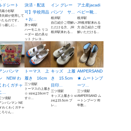
ルドシート
決済・配送
イン グレー
ア土産jacadi
武蔵小杉駅
可】学校用品
パンツ サ...
ベビー靴...
姉夫婦が使用して
根岸駅
根岸駅
＋お...
いたものです。
自己紹介ご理解い
JR根岸駅来れる
引っ越しに...
茅ケ崎駅
ただける方、JR
方.自己紹介ご理
ハーモニカ リコ
根岸駅来れる...
解いただける...
ーダー 絵の具セ
ット クレヨ...
アンパンマ
トーマス 上
キッズ 上履
AMPERSAND
ン NEW わ
履き 16cm
き 15.5cm
★ ムートンブ
三ツ境駅
くわくガチャ
目印...
ーツ...
トーマスの上履き
三ツ境駅
三ツ境駅
こ...
☆ sizeは16cmで
キッズ上履き☆ si
AMPERSAND ム
三ツ境駅
す☆...
zeは15.5cm プ
ートンブーツ 昨
アンパンマン NE
レ...
年数...
W わくわくガチャ
ころりん...