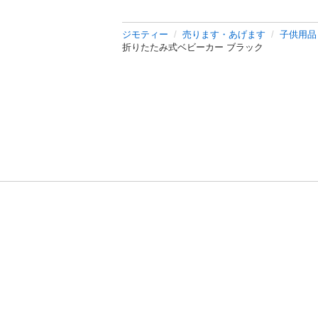
ジモティー
売ります・あげます
子供用品
折りたたみ式ベビーカー ブラック
利用規約
プライ
運営会社
サイトマッ
© 2011-
2026
Jmty, Inc.