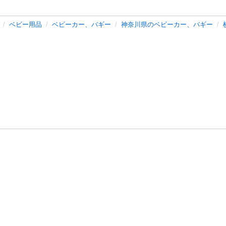
ベビー用品
ベビーカー、バギー
神奈川県のベビーカー、バギー
バシーポリシー
プライバシー・ステートメント
健全化に資する運用
プ
ご利用ガイド
フリーワードで探す
特定商取引法の表示
利用