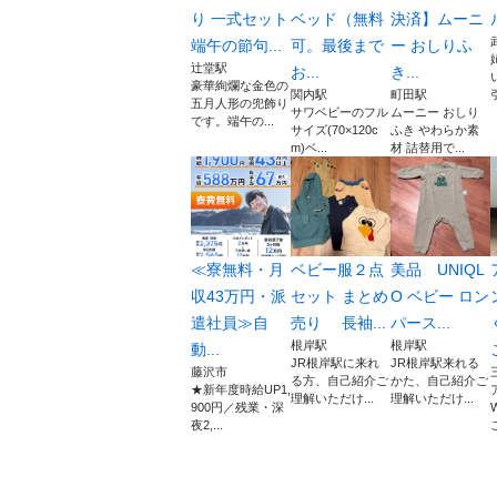
り 一式セット
ベッド（無料
決済】ムーニ
端午の節句...
可。最後まで
ー おしりふ
辻堂駅
お...
き...
豪華絢爛な金色の
関内駅
町田駅
五月人形の兜飾り
サワベビーのフル
ムーニー おしり
です。端午の...
サイズ(70×120c
ふき やわらか素
m)ベ...
材 詰替用で...
≪寮無料・月
ベビー服２点
美品 UNIQL
収43万円・派
セット まとめ
O ベビー ロン
遣社員≫自
売り 長袖...
パース...
根岸駅
根岸駅
動...
JR根岸駅に来れ
JR根岸駅来れる
藤沢市
る方、自己紹介ご
かた、自己紹介ご
★新年度時給UP1,
理解いただけ...
理解いただけ...
900円／残業・深
夜2,...