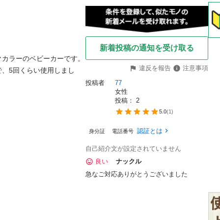
新着投稿の通知を受け取る
カラーのベビーカーです。

違反を報告
注意事項
で、5回くらい使用しまし
投稿者
77
女性
投稿： 
2
5.0
(
1
)
認証とは
身分証
電話番号
自己紹介文が設定されていません
良い
ナックル
急なご対応ありがとうございました