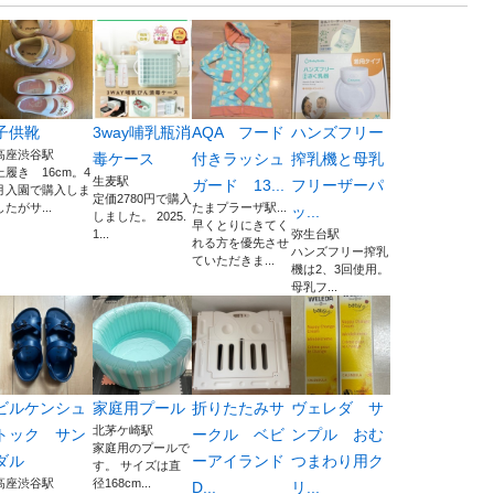
子供靴
3way哺乳瓶消
AQA フード
ハンズフリー
高座渋谷駅
毒ケース
付きラッシュ
搾乳機と母乳
上履き 16cm。4
生麦駅
ガード 13...
フリーザーパ
月入園で購入しま
定価2780円で購入
したがサ...
たまプラーザ駅...
ッ...
しました。 2025.
早くとりにきてく
1...
弥生台駅
れる方を優先させ
ハンズフリー搾乳
ていただきま...
機は2、3回使用。
母乳フ...
ビルケンシュ
家庭用プール
折りたたみサ
ヴェレダ サ
北茅ケ崎駅
トック サン
ークル ベビ
ンプル おむ
家庭用のプールで
ダル
ーアイランド
つまわり用ク
す。 サイズは直
高座渋谷駅
径168cm...
D...
リ...