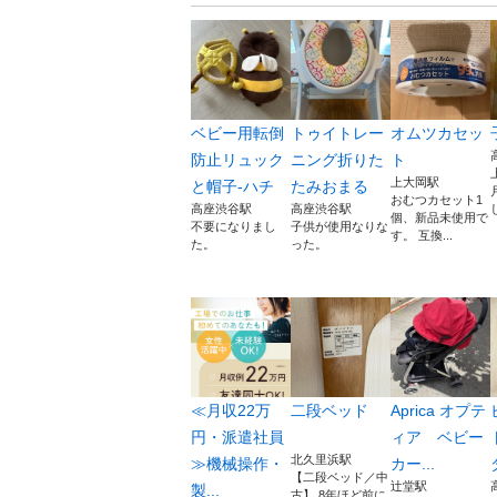
ベビー用転倒
トゥイトレー
オムツカセッ
防止リュック
ニング折りた
ト
上大岡駅
と帽子-ハチ
たみおまる
おむつカセット1
高座渋谷駅
高座渋谷駅
個、新品未使用で
不要になりまし
子供が使用なりな
す。 互換...
た。
った。
≪月収22万
二段ベッド
Aprica オプテ
円・派遣社員
ィア ベビー
北久里浜駅
≫機械操作・
カー...
【二段ベッド／中
辻堂駅
製...
古】 8年ほど前に