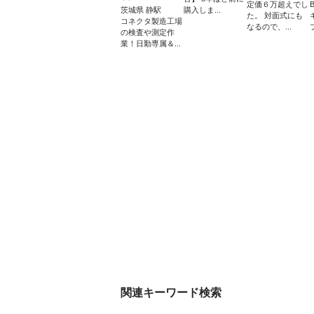
定価６万超えでし
茨城県 静駅
購入しま...
た。 対面式にも
コネクタ製造工場
なるので、...
ブ
の検査や測定作
業！日勤専属＆...
関連キーワード検索