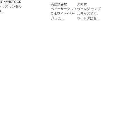
BIRKENSTOCK
高座渋谷駅
矢向駅
キッズ サンダル
ベビーサークルD
ヴェレダ サンプ
...
X ホワイト×ベー
ルサイズです。
ジュ た...
ヴェレダは普...