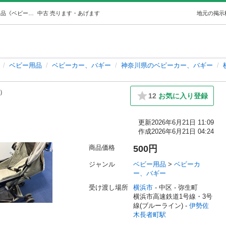
joie AB型ベビーカー (ちゃむ) 伊勢佐木長者町のベビー用品《ベビーカー、バギー》の中古あげます・譲ります｜ジモティーで不用品の処分
中古
売ります・あげます
地元の掲示
ベビー用品
ベビーカー、バギー
神奈川県のベビーカー、バギー
1）
12
お気に入り登録
更新
2026年6月21日 11:09
作成
2026年6月21日 04:24
商品価格
500円
ジャンル
ベビー用品
 > 
ベビーカ
ー、バギー
受け渡し場所
横浜市
 - 中区
 - 弥生町
横浜市高速鉄道1号線・3号
線(ブルーライン) - 
伊勢佐
木長者町駅