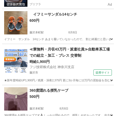
プリフラ
Ad
イフミーサンダル14センチ
600円
藤沢本町駅
8月8日
イフミー サンダル 14センチ あまり履いていなかったので、 割と綺麗だと思いますが
神奈川
藤沢市
藤沢本町駅
ベビー用品
≪寮無料・月収43万円・派遣社員≫自動車系工場
での組立・加工・プレス 交替制
よろしくお願いします
時給1,900円
フジ技研株式会社 神奈川支店
藤沢市
提携サイト
★新年度時給UP1,900円／残業・深夜2,375円 更に3か月毎に12万円の奨励金を含む
神奈川
藤沢市
その他
360度隠れる授乳ケープ
500円
藤沢本町駅
8月8日
360度隠れる授乳ケープです🤱 しっかり隠れるので、授乳しやすかったです。 中古品