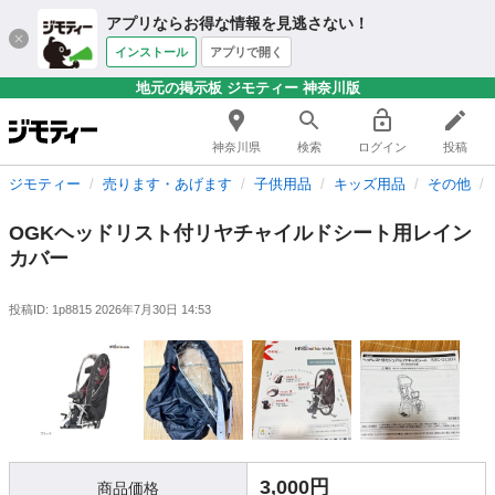
アプリならお得な情報を見逃さない！
インストール
アプリで開く
地元の掲示板 ジモティー 神奈川版
神奈川県
検索
ログイン
投稿
ジモティー
売ります・あげます
子供用品
キッズ用品
その他
OGKヘッドリスト付リヤチャイルドシート用レイン
カバー
投稿ID: 1p8815
2026年7月30日 14:53
3,000円
商品価格