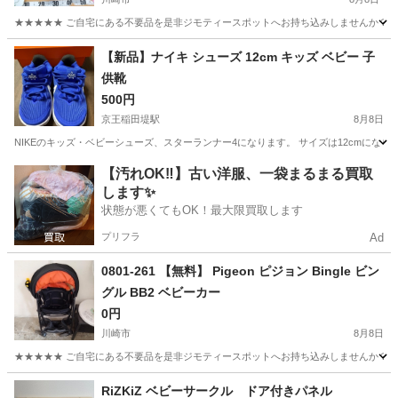
★★★★★ ご自宅にある不要品を是非ジモティースポットへお持ち込みしませんか？ 家
神奈川
川崎市
ベビー用品
テラス
【新品】ナイキ シューズ 12cm キッズ ベビー 子
供靴
500円
京王稲田堤駅
8月8日
NIKEのキッズ・ベビーシューズ、スターランナー4になります。 サイズは12cmにな
神奈川
川崎市
京王稲田堤駅
キッズ用品
ナイキ
【汚れOK‼️】古い洋服、一袋まるまる買取
します✨
状態が悪くてもOK！最大限買取します
プリフラ
Ad
0801-261 【無料】 Pigeon ピジョン Bingle ビン
グル BB2 ベビーカー
0円
川崎市
8月8日
★★★★★ ご自宅にある不要品を是非ジモティースポットへお持ち込みしませんか？ 家
神奈川
川崎市
ベビー用品
Bingle
RiZKiZ ベビーサークル ドア付きパネル