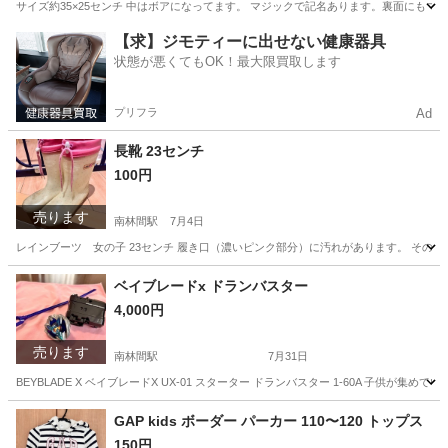
サイズ約35×25センチ 中はボアになってます。 マジックで記名あります。裏面にもマジッ
神奈川
大和市
南林間駅
その他
パソコンケース
【求】ジモティーに出せない健康器具
状態が悪くてもOK！最大限買取します
プリフラ
Ad
長靴 23センチ
100円
売ります
南林間駅
7月4日
レインブーツ 女の子 23センチ 履き口（濃いピンク部分）に汚れがあります。 その
神奈川
大和市
南林間駅
キッズ用品
レインブーツ
ベイブレードx ドランバスター
4,000円
売ります
南林間駅
7月31日
BEYBLADE X ベイブレードX UX-01 スターター ドランバスター 1-60A 子
神奈川
大和市
南林間駅
おもちゃ
GAP kids ボーダー パーカー 110〜120 トップス
150円