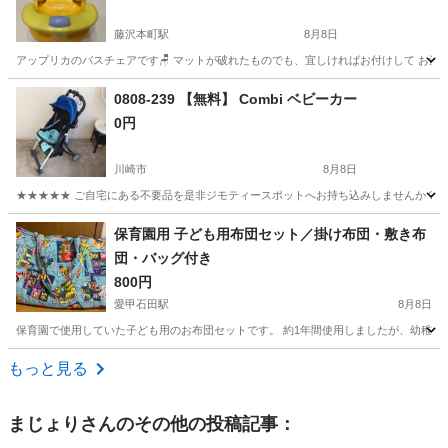
藤沢本町駅
8月8日
アップリカのバスチェアです🪑 マットが破れたものでも、宜しければお付けして お渡し
神奈川
藤沢市
藤沢本町駅
ベビー用品
アップリカ
0808-239 【無料】 Combi ベビーカー
0円
川崎市
8月8日
★★★★★ ご自宅にある不要品を是非ジモティースポットへお持ち込みしませんか？ 家
神奈川
川崎市
ベビー用品
現地
保育園用 子ども用布団セット／掛け布団・敷き布
団・バッグ付き
800円
愛甲石田駅
8月8日
保育園で使用していた子ども用のお布団セットです。 約1年間使用しましたが、幼稚園へ
神奈川
厚木市
愛甲石田駅
キッズ用品
もっと見る
まじょり
さんのその他の投稿記事：