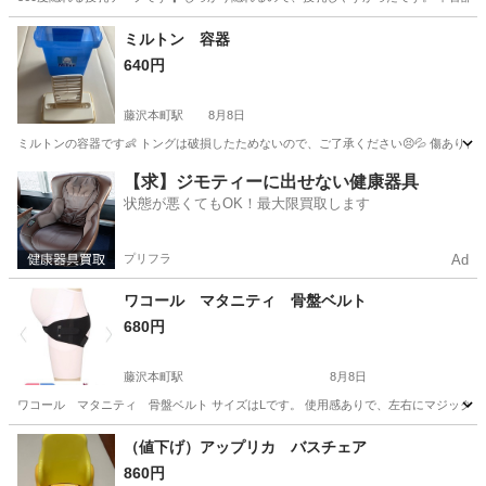
神奈川
藤沢市
藤沢本町駅
産後用品
ケープ
ミルトン 容器
640円
藤沢本町駅
8月8日
ミルトンの容器です👶 トングは破損したためないので、ご了承ください😣💦 傷あり
神奈川
藤沢市
藤沢本町駅
ベビー用品
容器
【求】ジモティーに出せない健康器具
状態が悪くてもOK！最大限買取します
プリフラ
Ad
ワコール マタニティ 骨盤ベルト
680円
藤沢本町駅
8月8日
ワコール マタニティ 骨盤ベルト サイズはLです。 使用感ありで、左右にマジックテー
神奈川
藤沢市
藤沢本町駅
マタニティ用品
骨盤
（値下げ）アップリカ バスチェア
860円