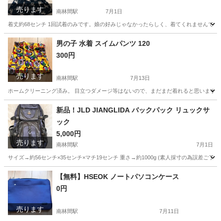
売ります
南林間駅
7月1日
着丈約68センチ 1回試着のみです。娘の好みじゃなかったらしく、着てくれませんでし
神奈川
大和市
南林間駅
キッズ用品
男の子 水着 スイムパンツ 120
300円
売ります
南林間駅
7月13日
ホームクリーニング済み。 目立つダメージ等はないので、まだまだ着れると思います！
神奈川
大和市
南林間駅
キッズ用品
新品！JLD JIANGLIDA バックパック リュックサ
ック
5,000円
売ります
南林間駅
7月1日
サイズ→約56センチ×35センチ×マチ19センチ 重さ→約1000g (素人採寸の為誤差ご了
神奈川
大和市
南林間駅
バッグ
バックパック
【無料】HSEOK ノートパソコンケース
0円
売ります
南林間駅
7月11日