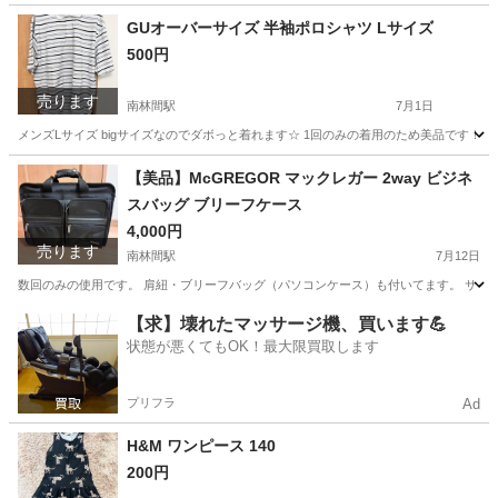
GUオーバーサイズ 半袖ポロシャツ Lサイズ
500円
売ります
南林間駅
7月1日
メンズLサイズ bigサイズなのでダボっと着れます☆ 1回のみの着用のため美品です！ 
神奈川
大和市
南林間駅
ポロシャツ
【美品】McGREGOR マックレガー 2way ビジネ
スバッグ ブリーフケース
4,000円
売ります
南林間駅
7月12日
数回のみの使用です。 肩紐・ブリーフバッグ（パソコンケース）も付いてます。 サイズ
神奈川
大和市
南林間駅
バッグ
ブリーフケース
【求】壊れたマッサージ機、買います💪
状態が悪くてもOK！最大限買取します
プリフラ
Ad
H&M ワンピース 140
200円