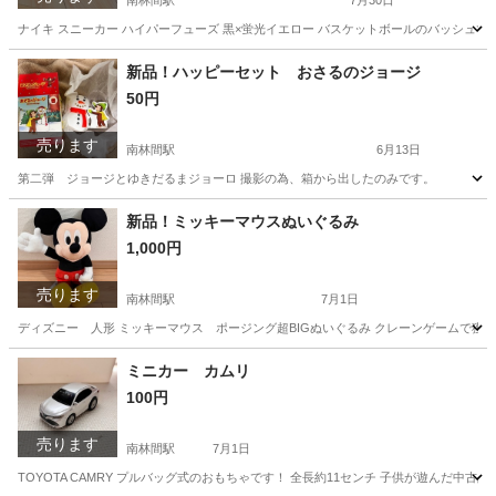
南林間駅
7月30日
ナイキ スニーカー ハイパーフューズ 黒×蛍光イエロー バスケットボールのバッシュ
神奈川
大和市
南林間駅
靴
NIKE
新品！ハッピーセット おさるのジョージ
50円
売ります
南林間駅
6月13日
第二弾 ジョージとゆきだるまジョーロ 撮影の為、箱から出したのみです。
神奈川
大和市
南林間駅
おもちゃ
おさるのジョージ
新品！ミッキーマウスぬいぐるみ
1,000円
売ります
南林間駅
7月1日
ディズニー 人形 ミッキーマウス ポージング超BIGぬいぐるみ クレーンゲームで獲得
神奈川
大和市
南林間駅
おもちゃ
ミッキーマウス
ミニカー カムリ
100円
売ります
南林間駅
7月1日
TOYOTA CAMRY プルバッグ式のおもちゃです！ 全長約11センチ 子供が遊んだ中古