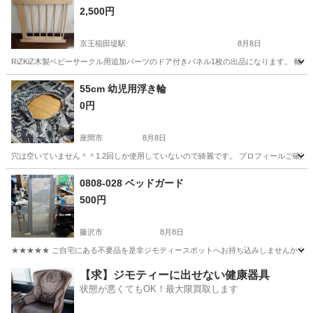
2,500円
京王稲田堤駅
8月8日
RiZKiZ木製ベビーサークル用追加パーツのドア付きパネル1枚の出品になります。 幅 6
神奈川
川崎市
京王稲田堤駅
ベビー用品
55cm 幼児用浮き輪
0円
座間市
8月8日
穴は空いていません＾＾1.2回しか使用していないので綺麗です。 プロフィールご確認
神奈川
座間市
キッズ用品
0808-028 ベッドガード
500円
藤沢市
8月8日
★★★★★ ご自宅にある不要品を是非ジモティースポットへお持ち込みしませんか？ 家
神奈川
藤沢市
ベビー用品
現地
【求】ジモティーに出せない健康器具
状態が悪くてもOK！最大限買取します