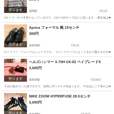
売ります
鶴間駅
7月1日
Sサイズ・6〜7才用となっているので、110〜120サイズ位だと思います。 裏生地はモコ
神奈川
大和市
鶴間駅
キッズ用品
モコモコ
Aprica フォーマル 靴 15センチ
300円
売ります
南林間駅
7月1日
ローファー・フォーマルシューズです。 マジックテープになってるので履かせやすいで
神奈川
大和市
南林間駅
キッズ用品
Aprica
ヘルズハンマー 3-70H UX-02 ベイブレードX
3,000円
売ります
南林間駅
7月30日
子供が集めていた物ですので、使用に伴う小キズ等あります。 中古品にご了承の上、現
神奈川
大和市
南林間駅
おもちゃ
NIKE ZOOM HYPERFUSE 28.5センチ
3,000円
売ります