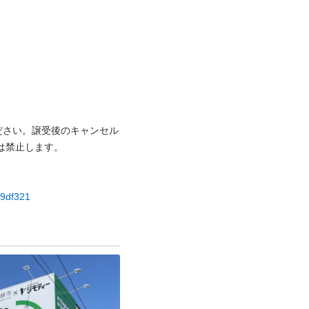
ださい。譲受後のキャンセル
⽌します。

e9df321