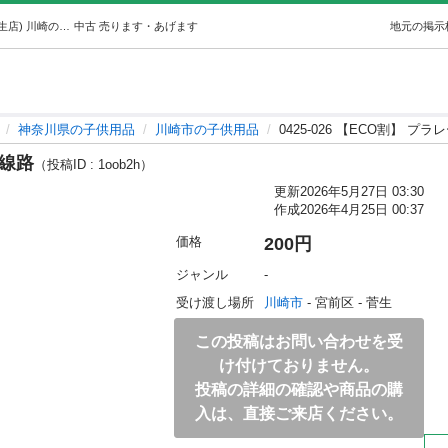
0425-026 【ECO割】 プラレール 線路 (ジモスポ川崎菅生店) 川崎の子供用品の中古あげます・譲ります｜ジモティーで不用品の処分
中古
売ります・あげます
地元の掲示
神奈川県の子供用品
川崎市の子供用品
0425-026 【ECO割】 プラ
 線路
（投稿ID : 1oob2h）
更新
2026年5月27日 03:30
作成
2026年4月25日 00:37
価格
200円
ジャンル
-
受け渡し場所
川崎市
 - 宮前区
 - 菅生
この投稿はお問い合わせを受
け付けておりません。
投稿の詳細の確認や商品の購
入は、直接ご来店ください。