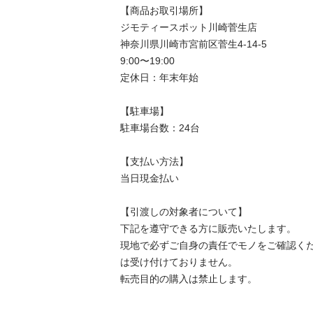
【商品お取引場所】

ジモティースポット川崎菅生店

神奈川県川崎市宮前区菅生4-14-5

9:00〜19:00

定休日：年末年始

【駐⾞場】

駐車場台数：24台

【⽀払い⽅法】

当日現金払い

【引渡しの対象者について】

下記を遵守できる⽅に販売いたします。

現地で必ずご⾃⾝の責任でモノをご確認く
は受け付けておりません。

転売⽬的の購⼊は禁⽌します。