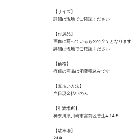
【サイズ】

詳細は現地でご確認ください

【付属品】

画像に写っているもので全てとなります

詳細は現地でご確認ください

【価格】

有償の商品は消費税込みです

【⽀払い⽅法】

当⽇現⾦払いのみ

【引渡場所】

神奈川県川崎市宮前区菅生4-14-5

【駐⾞場】

24台
