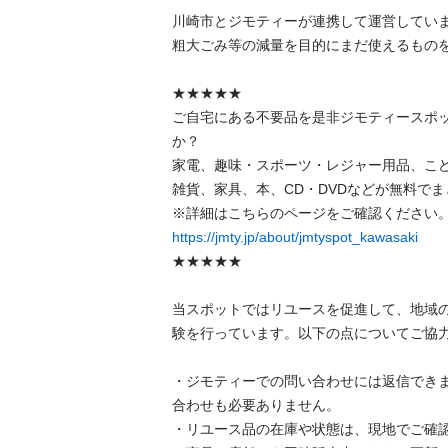
川崎市とジモティーが連携して運営しています
粗⼤ごみ等の減量を⽬的にまだ使えるものをリ
★★★★★

ご自宅にある不要品を是非ジモティースポ
か？

家電、趣味・スポーツ・レジャー用品、こ
雑貨、家具、本、CD・DVDなどが無料でまと
https://jmty.jp/about/jmtyspot_kawasaki
★★★★★

当スポットではリユースを促進して、地域
験を行っています。以下の点についてご協力を
・ジモティーでの問い合わせには返信でき
合わせも必要ありません。

・リユース品の在庫や状態は、現地でご確認し