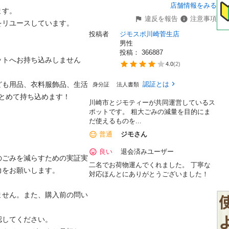
店舗情報をみる
。

違反を報告
注意事項
ユースしています。

投稿者
ジモスポ川崎菅生店
男性
投稿： 
366887
ットへお持ち込みしません
4.0
(
2
)
ども用品、衣料服飾品、生活
認証とは
身分証
法人書類
めて持ち込めます！

川崎市とジモティーが共同運営しているス
ポットです。 粗⼤ごみの減量を⽬的にま
だ使えるものを...
普通
ジモさん
良い
退会済みユーザー
のごみを減らすための実証実
二名でお荷物運んでくれました。 丁寧な
お願いします。

対応ほんとにありがとうございました！
ません。また、購入前の問い
てください。
