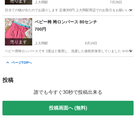
売ります
上大岡駅
7月29日
目当ての物が出たのでお譲りします 定価300円 上大岡駅周辺でのお取引をお願いいた
神奈川
横浜市
上大岡駅
おもちゃ
ベビー袴 袴ロンパース 80センチ
700円
売ります
上大岡駅
6月14日
ベビー用袴ロンパースです 2度ほど着用し、洗濯した後暗所保管していました やや毛
神奈川
横浜市
上大岡駅
ベビー用品
ロンパース
ページTOPへ
投稿
誰でも今すぐ30秒で投稿出来る
投稿画面へ (無料)