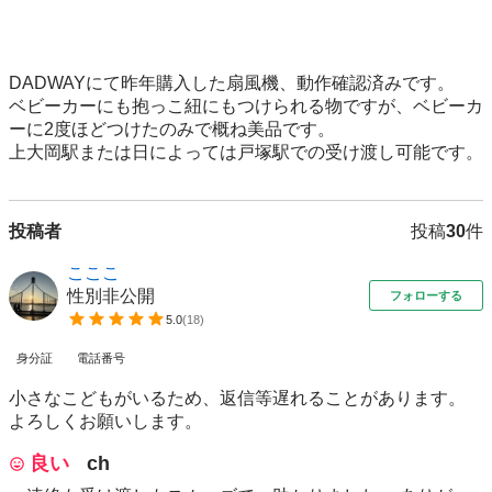
DADWAYにて昨年購入した扇風機、動作確認済みです。

ベビーカーにも抱っこ紐にもつけられる物ですが、ベビーカ
ーに2度ほどつけたのみで概ね美品です。

上大岡駅または日によっては戸塚駅での受け渡し可能です。
投稿者
投稿
30
件
こここ
性別非公開
フォローする
5.0
(
18
)
身分証
電話番号
小さなこどもがいるため、返信等遅れることがあります。
よろしくお願いします。
良い
ch