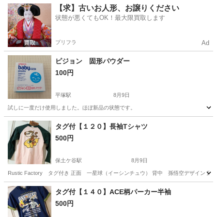
神奈川
平塚市
平塚駅
ベビー用品
【求】古いお人形、お譲りください
状態が悪くてもOK！最大限買取します
プリフラ
Ad
ピジョン 固形パウダー
100円
平塚駅
8月9日
試しに一度だけ使用しました。ほぼ新品の状態です。
神奈川
平塚市
平塚駅
ベビー用品
タグ付【１２０】長袖Tシャツ
500円
保土ケ谷駅
8月9日
Rustic Factory タグ付き 正面 一星球（イーシンチュウ） 背中 孫悟空デザイン 定価
神奈川
横浜市
保土ケ谷駅
キッズ用品
タグ付【１４０】ACE柄パーカー半袖
500円