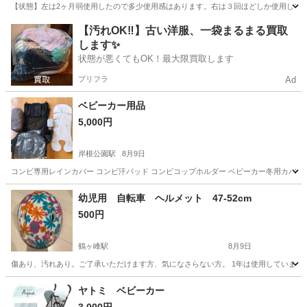
【状態】左は2ヶ月弱使用したので多少使用感はあります。右は３回ほどしか使用していな
神奈川
小田原市
飯田岡駅
ベビー用品
スワドル
【汚れOK‼️】古い洋服、一袋まるまる買取
します✨
状態が悪くてもOK！最大限買取します
プリフラ
Ad
ベビーカー用品
5,000円
岸根公園駅
8月9日
コンビ専用レインカバー コンビ汗パッド コンビコップホルダー ベビーカー冬用カバー
神奈川
横浜市
岸根公園駅
ベビー用品
ベビーカー
幼児用 自転車 ヘルメット 47-52cm
500円
鶴ヶ峰駅
8月9日
傷あり、汚れあり。ご了承いただけます方、気になさらない方。 1年は使用しています
神奈川
横浜市
鶴ヶ峰駅
ベビー用品
ヤトミ ベビーカー