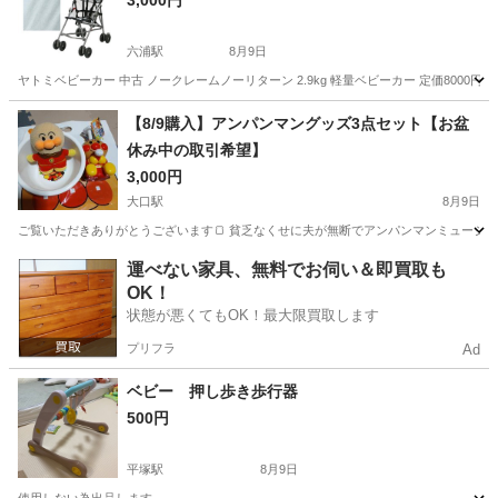
3,000円
六浦駅
8月9日
ヤトミベビーカー 中古 ノークレームノーリターン 2.9kg 軽量ベビーカー 定価8000円
神奈川
横浜市
六浦駅
ベビー用品
【8/9購入】アンパンマングッズ3点セット【お盆
休み中の取引希望】
3,000円
大口駅
8月9日
ご覧いただきありがとうございます🍞 貧乏なくせに夫が無断でアンパンマンミュージア
神奈川
横浜市
大口駅
ベビー用品
運べない家具、無料でお伺い＆即買取も
OK！
状態が悪くてもOK！最大限買取します
プリフラ
Ad
ベビー 押し歩き歩行器
500円
平塚駅
8月9日