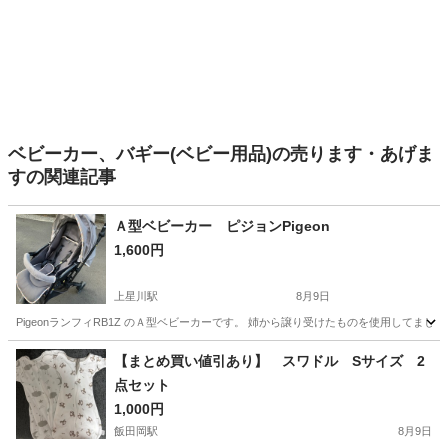
ベビーカー、バギー(ベビー用品)の売ります・あげま
すの関連記事
Ａ型ベビーカー ピジョンPigeon
1,600円
上星川駅
8月9日
PigeonランフィRB1Z のＡ型ベビーカーです。 姉から譲り受けたものを使用してまし
神奈川
横浜市
上星川駅
ベビー用品
【まとめ買い値引あり】 スワドル Sサイズ 2
点セット
1,000円
飯田岡駅
8月9日