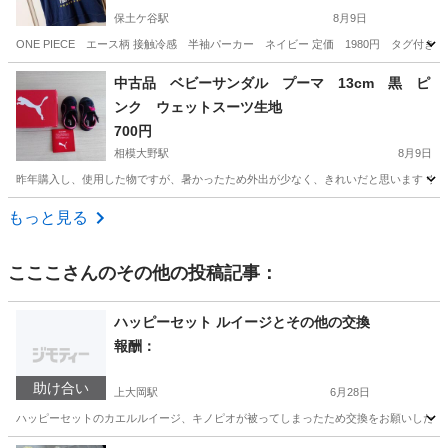
保土ケ谷駅
8月9日
ONE PIECE エース柄 接触冷感 半袖パーカー ネイビー 定価 1980円 タグ付き
神奈川
横浜市
保土ケ谷駅
キッズ用品
中古品 ベビーサンダル プーマ 13cm 黒 ピ
ンク ウェットスーツ生地
700円
相模大野駅
8月9日
昨年購入し、使用した物ですが、暑かったため外出が少なく、きれいだと思います ウェッ
神奈川
相模原市
相模大野駅
ベビー用品
ウェットスーツ
もっと見る
こここ
さんのその他の投稿記事：
ハッピーセット ルイージとその他の交換
報酬：
助け合い
上大岡駅
6月28日
ハッピーセットのカエルルイージ、キノピオが被ってしまったため交換をお願いしたい