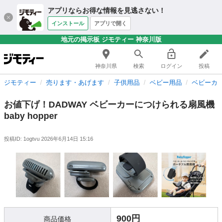
アプリならお得な情報を見逃さない！
インストール
アプリで開く
地元の掲示板 ジモティー 神奈川版
神奈川県
検索
ログイン
投稿
ジモティー
売ります・あげます
子供用品
ベビー用品
ベビーカ
お値下げ！DADWAY ベビーカーにつけられる扇風機
baby hopper
投稿ID: 1ogtvu
2026年6月14日 15:16
900円
商品価格