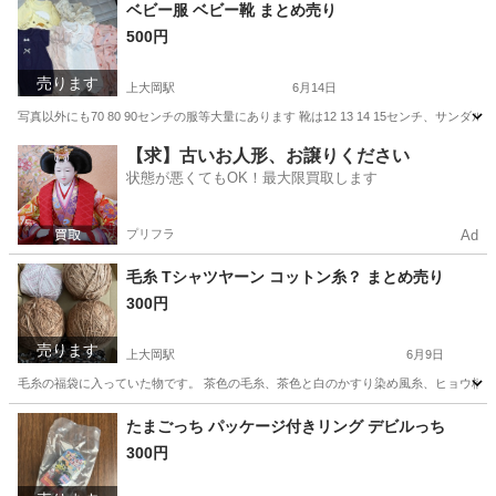
神奈川
横浜市
上大岡駅
交換したい
ベビー服 ベビー靴 まとめ売り
500円
売ります
上大岡駅
6月14日
写真以外にも70 80 90センチの服等大量にあります 靴は12 13 14 15センチ、サ
神奈川
横浜市
上大岡駅
ベビー用品
ベビー
【求】古いお人形、お譲りください
状態が悪くてもOK！最大限買取します
プリフラ
Ad
毛糸 Tシャツヤーン コットン糸？ まとめ売り
300円
売ります
上大岡駅
6月9日
毛糸の福袋に入っていた物です。 茶色の毛糸、茶色と白のかすり染め風糸、ヒョウ柄の
神奈川
横浜市
上大岡駅
ラッピング用品
たまごっち パッケージ付きリング デビルっち
300円