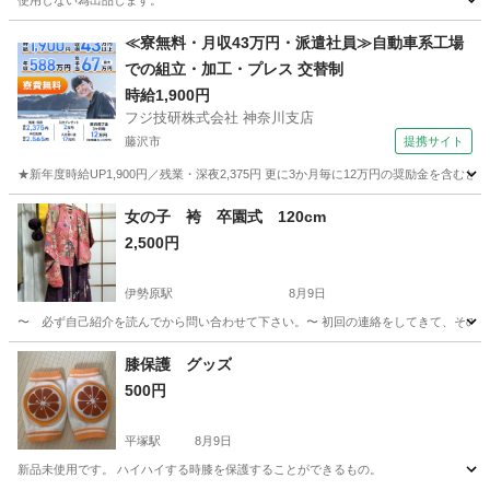
使用しない為出品します。
神奈川
平塚市
平塚駅
ベビー用品
≪寮無料・月収43万円・派遣社員≫自動車系工場
での組立・加工・プレス 交替制
時給1,900円
フジ技研株式会社 神奈川支店
藤沢市
提携サイト
★新年度時給UP1,900円／残業・深夜2,375円 更に3か月毎に12万円の奨励金を含む
神奈川
藤沢市
その他
女の子 袴 卒園式 120cm
2,500円
伊勢原駅
8月9日
〜 必ず自己紹介を読んでから問い合わせて下さい。〜 初回の連絡をしてきて、その後
神奈川
平塚市
伊勢原駅
キッズ用品
膝保護 グッズ
500円
平塚駅
8月9日
新品未使用です。 ハイハイする時膝を保護することができるもの。