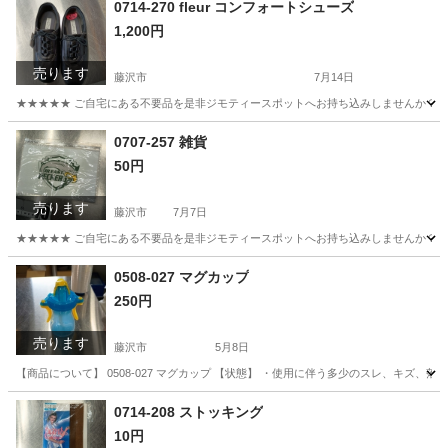
0714-270 fleur コンフォートシューズ
1,200円
売ります
藤沢市
7月14日
★★★★★ ご自宅にある不要品を是非ジモティースポットへお持ち込みしませんか？ 家
神奈川
藤沢市
靴
現地
0707-257 雑貨
50円
売ります
藤沢市
7月7日
★★★★★ ご自宅にある不要品を是非ジモティースポットへお持ち込みしませんか？ 家
神奈川
藤沢市
バッグ
現地
0508-027 マグカップ
250円
売ります
藤沢市
5月8日
【商品について】 0508-027 マグカップ 【状態】 ・使用に伴う多少のスレ、キズ、
神奈川
藤沢市
子供用品
0714-208 ストッキング
10円