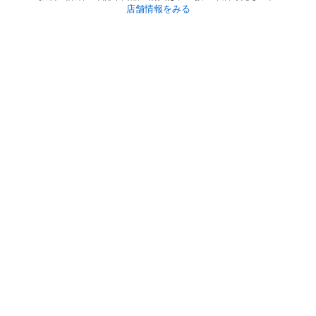
店舗情報をみる
初めての方へ
利用規約
プライバシーポリシー
プライバシー・ステートメント
健全化に資する運用方針
お問い合わせ
運営会社
サイトマップ
ご利用ガイド
フリーワードで探す
PC版で表示
都道府県選択
特定商取引法の表示
利用者情報の外部送信について
© 2011-
2026
Jmty, Inc.