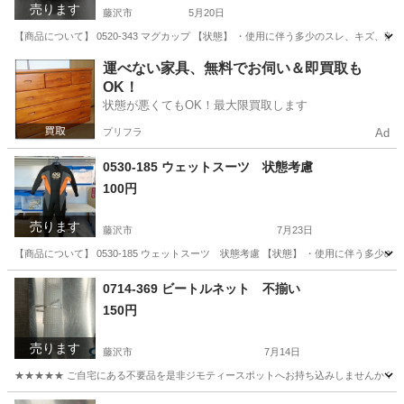
売ります
藤沢市
5月20日
【商品について】 0520-343 マグカップ 【状態】 ・使用に伴う多少のスレ、キズ、
神奈川
藤沢市
生活雑貨
リユース
運べない家具、無料でお伺い＆即買取も
OK！
状態が悪くてもOK！最大限買取します
プリフラ
Ad
0530-185 ウェットスーツ 状態考慮
100円
売ります
藤沢市
7月23日
【商品について】 0530-185 ウェットスーツ 状態考慮 【状態】 ・使用に伴う多
神奈川
藤沢市
マリンスポーツ
リユース
0714-369 ビートルネット 不揃い
150円
売ります
藤沢市
7月14日
★★★★★ ご自宅にある不要品を是非ジモティースポットへお持ち込みしませんか？ 家
神奈川
藤沢市
その他
現地