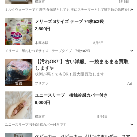
横浜市
8月6日
ミルクウォーマーです 離乳食保温としても 主にスチーマーとして哺乳瓶の除菌をして
神奈川
横浜市
ベビー用品
メリーズ Sサイズ テープ 74枚✖️2袋
2,500円
本厚木駅
8月6日
メリーズ 紙おむつ Sサイズ テープタイプ 74枚✖️2袋
神奈川
厚木市
本厚木駅
ベビー用品
【汚れOK‼️】古い洋服、一袋まるまる買取
します✨
状態が悪くてもOK！最大限買取します
プリフラ
Ad
ユニースリープ 接触冷感カバー付き
6,000円
横浜市
8月6日
ユニースリープ 接触冷感カバー付きです
神奈川
横浜市
ベビー用品
ベビーカー ベビーカー ドリンクホルダー スマ