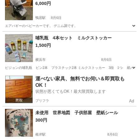
6,000円
鴨居駅
8月6日
エアバギーのベビーカーです。 デニム調です。
神奈川
横浜市
鴨居駅
ベビー用品
哺乳瓶 4本セット ミルクストッカー
1,500円
横浜市
8月6日
ピジョンの哺乳瓶 ビン2本 プラスチック2本 ミルクストッカー 3段 1つ 紙パッ
神奈川
横浜市
ベビー用品
ミルクストッカー
運べない家具、無料でお伺い＆即買取も
OK！
状態が悪くてもOK！最大限買取します
プリフラ
Ad
未使用 世界地図 子供部屋 壁紙シール
300円
根岸駅
8月6日