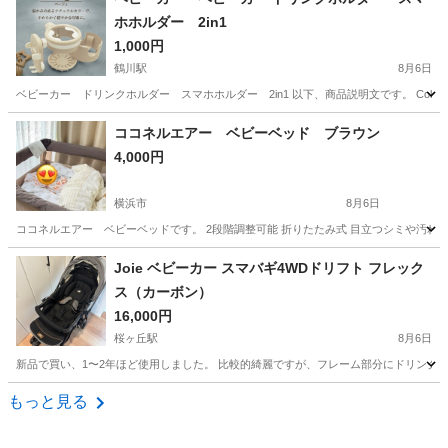
ホホルダー 2in1
1,000円
鶴川駅
8月6日
ベビーカー ドリンクホルダー スマホホルダー 2in1 以下、商品説明文です。 Colu
神奈川
川崎市
鶴川駅
ベビー用品
ココネルエアー ベビーベッド ブラウン
4,000円
横浜市
8月6日
ココネルエアー ベビーベッドです。 2段階調整可能 折りたたみ式 目立つシミや汚
神奈川
横浜市
ベビー用品
Joie ベビーカー スマバギ4WDドリフト フレック
ス（カーボン）
16,000円
桜ヶ丘駅
8月6日
新品で買い、1〜2年ほど使用しました。 比較的綺麗ですが、フレーム部分にドリンクホ
神奈川
大和市
桜ヶ丘駅
ベビー用品
もっと見る