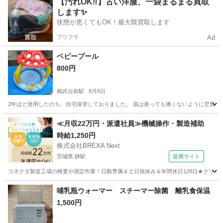
【汚れOK‼️】古い洋服、一袋まるまる買取
します✨
状態が悪くてもOK！最大限買取します
プリフラ
Ad
ベビープール
800円
相武台前駅
8月6日
2年ほど使用したのち、自宅保管しておりました。 底は座っても痛くないように空気が入
神奈川
座間市
相武台前駅
子供用品
きのこ
≪月収22万円・派遣社員≫機械操作・製造補助
時給1,250円
株式会社BREXA Next
茨城県 静駅
提携サイト
コネクタ製造工場の検査や測定作業！日勤専属＆土日祝休み＆年間休日128日★クリーン
茨城
常陸大宮市
静駅
その他
哺乳瓶ウォーマー スチーマー除菌 離乳食保温
1,500円