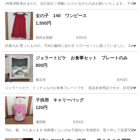
JR根岸駅来れるかた、自己紹介ご理解いただけるかたのみお願いいたします。 子供部
神奈川
横浜市
根岸駅
その他
女の子 140 ワンピース
1,500円
相武台前駅
8月6日
試着のみ 買ったものの、子供の趣味に合わず クローゼットに眠っていました。 Zara Gi
神奈川
座間市
相武台前駅
子供用品
Zara
ジェラートピケ お食事セット プレートのみ
800円
横浜市
8月6日
ジェラートピケ、リッチェルのお食事プレートです。 新品未使用品ですが、自宅保管
神奈川
横浜市
ベビー用品
子供用 キャリーバッグ
120円
瀬田駅
8月6日
汚れ、傷、スレあります 幼稚園くらいのお子様向け 布地部分、取り外して洗濯可能 
神奈川
座間市
瀬田駅
キッズ用品
キャリーバッグ