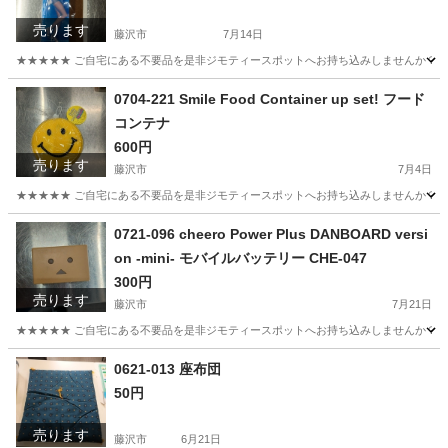
売ります
藤沢市
7月14日
★★★★★ ご自宅にある不要品を是非ジモティースポットへお持ち込みしませんか？ 家
神奈川
藤沢市
小物
現地
0704-221 Smile Food Container up set! フード
コンテナ
600円
売ります
藤沢市
7月4日
★★★★★ ご自宅にある不要品を是非ジモティースポットへお持ち込みしませんか？ 家
神奈川
藤沢市
家庭用品
コンテナ
0721-096 cheero Power Plus DANBOARD versi
on -mini- モバイルバッテリー CHE-047
300円
売ります
藤沢市
7月21日
★★★★★ ご自宅にある不要品を是非ジモティースポットへお持ち込みしませんか？ 家
神奈川
藤沢市
電話、ＦＡＸ
モバイルバッテリー
0621-013 座布団
50円
売ります
藤沢市
6月21日