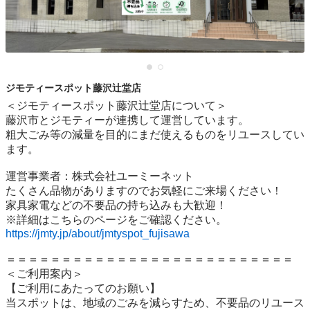
ジモティースポット藤沢辻堂店
＜ジモティースポット藤沢辻堂店について＞

藤沢市とジモティーが連携して運営しています。

粗⼤ごみ等の減量を⽬的にまだ使えるものをリユースしてい
ます。

運営事業者：株式会社ユーミーネット

たくさん品物がありますのでお気軽にご来場ください！

家具家電などの不要品の持ち込みも大歓迎！

https://jmty.jp/about/jmtyspot_fujisawa
＝＝＝＝＝＝＝＝＝＝＝＝＝＝＝＝＝＝＝＝＝＝＝＝＝＝

＜ご利用案内＞

【ご利用にあたってのお願い】

当スポットは、地域のごみを減らすため、不要品のリユース