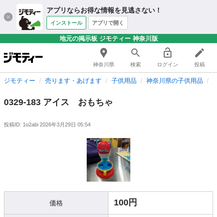
アプリならお得な情報を見逃さない！
インストール
アプリで開く
地元の掲示板 ジモティー 神奈川版
神奈川県
検索
ログイン
投稿
ジモティー
売ります・あげます
子供用品
神奈川県の子供用品
0329-183 アイス おもちゃ
投稿ID: 1o2abi
2026年3月29日 05:54
100円
価格