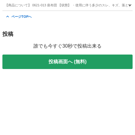
【商品について】 0621-013 座布団 【状態】 ・使用に伴う多少のスレ、キズ、落と
神奈川
藤沢市
ファブリック、カバー
リユース
ページTOPへ
投稿
誰でも今すぐ30秒で投稿出来る
投稿画面へ (無料)