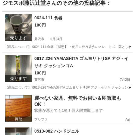
ジモスポ藤沢辻堂
さんのその他の投稿記事：
0624-111 食器
100円
売ります
藤沢市
6月24日
【商品について】 0624-111 食器 【状態】 ・使用に伴う多少のスレ、キズ、落とし
神奈川
藤沢市
食器
リユース
0617-226 YAMASHITA ゴムヨリトリSP アジ・イ
サキ クッションゴム
100円
売ります
藤沢市
7月2日
【商品について】 0617-226 YAMASHITA ゴムヨリトリSP アジ・イサキ クッ
神奈川
藤沢市
その他
イサキ
運べない家具、無料でお伺い＆即買取も
OK！
状態が悪くてもOK！最大限買取します
プリフラ
Ad
0513-082 ハンドジェル