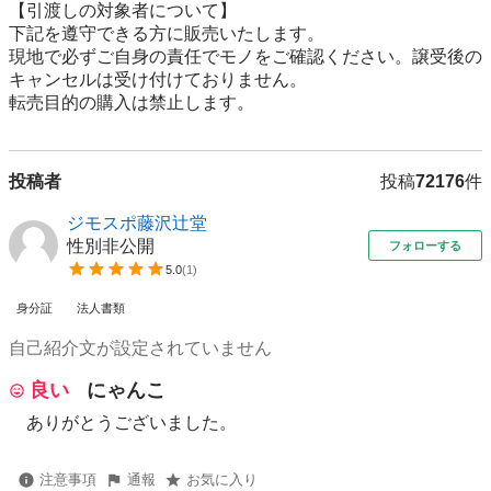
【引渡しの対象者について】

下記を遵守できる⽅に販売いたします。

現地で必ずご⾃⾝の責任でモノをご確認ください。譲受後の
キャンセルは受け付けておりません。

転売⽬的の購⼊は禁⽌します。
投稿者
投稿
72176
件
ジモスポ藤沢辻堂
性別非公開
フォローする
5.0
(
1
)
身分証
法人書類
自己紹介文が設定されていません
良い
にゃんこ
ありがとうございました。
注意事項
通報
お気に入り