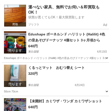
神奈川
横浜市
東白楽駅
ミニカー
トミカ
運べない家具、無料でお伺い＆即買取も
OK！
状態が悪くてもOK！最大限買取します
プリフラ
Ad
Edushape ボーネルンド ハリリット (Halilit) 4色
の音あそびドーナッツ 4個セット 3ヶ月頃から
640円
売ります
東白楽駅
6月13日
Edushape ボーネルンド ハリリット (Halilit) 4色の音あそびドーナッツ 4個セ
神奈川
横浜市
東白楽駅
ベビー用品
ボーネルンド
くるっとマット おむつ替え シート
320円
売ります
東白楽駅
6月24日
50cm 70cm
神奈川
横浜市
東白楽駅
子供用品
おむつ
【未開封】カミワザ・ワンダ カミワザショット
640円