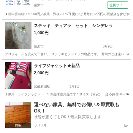
藤沢市
提携サイト
★新年度時給UP1,900円／残業・深夜2,375円 更に3か月毎に12万円の奨励金を含む
神奈川
藤沢市
その他
ステッキ ティアラ セット シンデレラ
1,000円
藤沢市
8月9日
プロフィールを読んで下さい。 ステッキとティアラの出品です。 百均のとは違い、見た目
神奈川
藤沢市
キッズ用品
ステッキ
ライフジャケット★新品
2,000円
武蔵新城駅
8月9日
子供用 ライフジャケット S 新品未使用品です Sサイズ（目安）：適応身長90～100cm/適
神奈川
川崎市
武蔵新城駅
キッズ用品
運べない家具、無料でお伺い＆即買取も
OK！
状態が悪くてもOK！最大限買取します
プリフラ
Ad