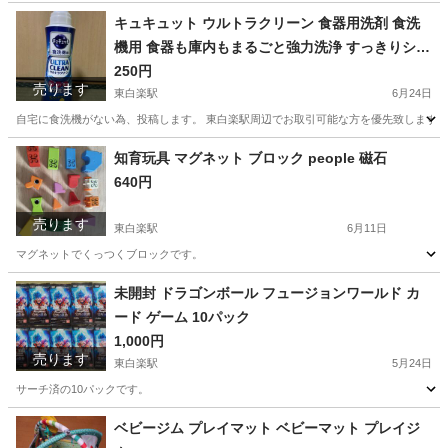
神奈川
横浜市
東白楽駅
フィットネス、トレーニング
腹筋
キュキュット ウルトラクリーン 食器用洗剤 食洗
機用 食器も庫内もまるごと強力洗浄 すっきりシト
ラスの香り 本体480g
250円
売ります
東白楽駅
6月24日
自宅に食洗機がない為、投稿します。 東白楽駅周辺でお取引可能な方を優先致します。
神奈川
横浜市
東白楽駅
家庭用品
食洗機
知育玩具 マグネット ブロック people 磁石
640円
売ります
東白楽駅
6月11日
マグネットでくっつくブロックです。
神奈川
横浜市
東白楽駅
おもちゃ
マグネット
未開封 ドラゴンボール フュージョンワールド カ
ード ゲーム 10パック
1,000円
売ります
東白楽駅
5月24日
サーチ済の10パックです。
神奈川
横浜市
東白楽駅
カードゲーム
フュージョン
ベビージム プレイマット ベビーマット プレイジ