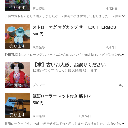
売ります
東白楽駅
6月24日
子供のおもちゃとして購入しましたが、未開封のまま保管しておりました。 未開封です
神奈川
横浜市
東白楽駅
おもちゃ
カミワザ
ストローマグ マグカップ サーモス THERMOS
500円
売ります
東白楽駅
6月7日
THERMOSのストローマグ スマートエンジェルのマグ munchkinのマグ ピジョンのス
神奈川
横浜市
東白楽駅
ベビー用品
【求】古いお人形、お譲りください
状態が悪くてもOK！最大限買取します
プリフラ
Ad
腹筋ローラー マット付き 筋トレ
500円
売ります
東白楽駅
6月24日
腹筋ローラーです。 あまり使用せずにずっと箱にしまっておりました。 ふるいもので