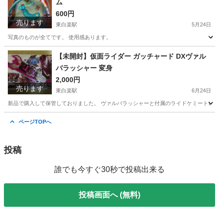
ム
600円
売ります
東白楽駅
5月24日
写真のものが全てです。 使用感あります。
神奈川
横浜市
東白楽駅
ベビー用品
ベビー
【未開封】仮面ライダー ガッチャード DXヴァル
バラッシャー 変身
2,000円
売ります
東白楽駅
6月24日
新品で購入して保管しておりました。 ヴァルバラッシャーと付属のライドケミートレカ
神奈川
横浜市
東白楽駅
おもちゃ
周辺
ページTOPへ
投稿
誰でも今すぐ30秒で投稿出来る
投稿画面へ (無料)