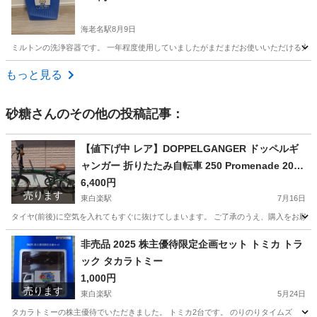
海老名駅
8月9日
ミルトンの洗浄容器です。 一年程度使用していましたがまだまだお使いいただける方
神奈川
海老名市
海老名駅
ベビー用品
容器
もっと見る
砂糖
さんのその他の投稿記事：
【値下げ中 レア】DOPPELGANGER ドッペルギ
ャンガー 折りたたみ自転車 250 Promenade 20イ
ンチ 外装7段変速 ブリティッシュグリーン 250-G
6,400円
売ります
R タイヤ空気抜けます
東白楽駅
7月16日
タイヤ(前後)に空気を入れてもすぐに抜けてしまいます。 ご了承のうえ、購入をお願い致
神奈川
横浜市
東白楽駅
折りたたみ自転車
ブリティッシュ
非売品 2025 株主優待限定企画セット トミカ トラ
ック タカラトミー
1,000円
売ります
東白楽駅
5月24日
タカラトミーの株主優待でいただきました。 トミカ2台です。 のりのりタイムズ