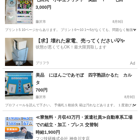
3,000円
藤沢市
8月9日
プリント5 10ページからあります。 プリント6〜10 1〜5がなくても、問題なく勉強で
神奈川
藤沢市
その他
小学生
【求】壊れた家電、売ってください💡✨
状態が悪くてもOK！最大限買取します
プリフラ
Ad
美品 にほんごであそぼ 四字熟語かるた カル
タ
700円
藤沢市
8月9日
プロフィールを読んで下さい。 予備札１枚紛失 箱は汚れなどあります。 １度遊びまし
神奈川
藤沢市
キッズ用品
にほんごであそぼ
≪寮無料・月収43万円・派遣社員≫自動車系工場
での組立・加工・プレス 交替制
時給1,900円
フジ技研株式会社 神奈川支店