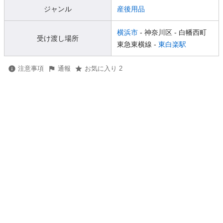
ジャンル
産後用品
横浜市
- 神奈川区
- 白幡西町
受け渡し場所
東急東横線 -
東白楽駅
注意事項
通報
お気に入り 2