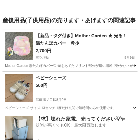
産後用品(子供用品)の売ります・あげますの関連記事
【新品・タグ付き】Mother Garden ★ 光る！
湯たんぽカバー 希少
2,700円
三ツ境駅
8月9日
Mother Garden 湯たんぽカバー♡ 光をあてたプリント部分が暗い場所で浮かび上が
神奈川
横浜市
三ツ境駅
子供用品
ケース
ベビーシューズ
500円
武蔵溝ノ口駅
8月9日
ベビーシューズ サイズ 13センチ 1度だけ玄関で短時間のみの使用です。
神奈川
川崎市
武蔵溝ノ口駅
ベビー用品
【求】壊れた家電、売ってください💡✨
状態が悪くてもOK！最大限買取します