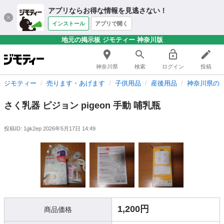
アプリならお得な情報を見逃さない！
インストール
アプリで開く
地元の掲示板 ジモティー 神奈川版
神奈川県
検索
ログイン
投稿
ジモティー
売ります・あげます
子供用品
産後用品
神奈川県の
さく乳器 ピジョン pigeon 手動 哺乳瓶
投稿ID: 1gk2ep
2026年5月17日 14:49
1,200円
商品価格