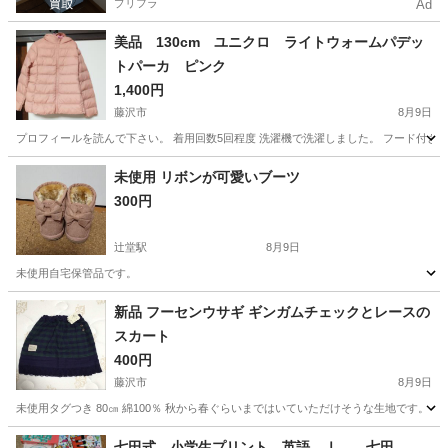
プリフラ
Ad
美品 130cm ユニクロ ライトウォームパデッ
トパーカ ピンク
1,400円
藤沢市
8月9日
プロフィールを読んで下さい。 着用回数5回程度 洗濯機で洗濯しました。 フード付きのピンクの中綿コ
神奈川
藤沢市
キッズ用品
ライトウォームパデットパーカ
未使用 リボンが可愛いブーツ
300円
辻堂駅
8月9日
未使用自宅保管品です。
神奈川
藤沢市
辻堂駅
ベビー用品
新品 フーセンウサギ ギンガムチェックとレースの
スカート
400円
藤沢市
8月9日
未使用タグつき 80㎝ 綿100％ 秋から春ぐらいまではいていただけそうな生地です。 最
神奈川
藤沢市
キッズ用品
フーセンウサギ
七田式 小学生プリント 英語 Ⅰ 七田