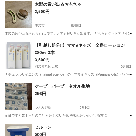
木製の音が出るおもちゃ
2,500円
藤沢市
8月9日
木製の音が出るおもちゃ2点です。とても良い音が出ます。 どちらもグッドデザイン賞も
神奈川
藤沢市
ベビー用品
【引越し処分‼️】ママ&キッズ 全身ローション
380ml 3本
3,500円
羽沢横浜国大駅
8月9日
ナチュラルサイエンス（natural science）の「ママ＆キッズ（Mama & Kids）ベ
神奈川
横浜市
羽沢横浜国大駅
ベビー用品
ケープ バーブ タオル生地
256円
つきみ野駅
8月9日
定価ですと数千円とのこと 利用しないため 有効活用いただける方に
神奈川
大和市
つきみ野駅
ベビー用品
ケープ
ミルトン
500円