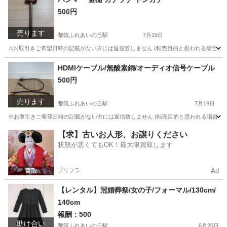
500円
売ります
都筑ふれあいの丘駅
7月19日
⚠️お取引きご希望日時の記載がない方には返信致しません (転売目的と思われる場合、及び
神奈川
横浜市
都筑ふれあいの丘駅
その他
金槌
HDMIケーブル/無酸素銅/オーディオ信号ケーブル
500円
売ります
都筑ふれあいの丘駅
7月19日
※お取引きご希望日時の記載がない方には返信致しません (転売目的と思われる場合、及び「
神奈川
横浜市
都筑ふれあいの丘駅
オーディオ
ケーブル
【求】古いお人形、お譲りください
状態が悪くてもOK！最大限買取します
プリフラ
Ad
【レンタル】冠婚葬祭/女の子/フォーマル/130cm/
140cm
報酬：500
助け合い
都筑ふれあいの丘駅
6月20日