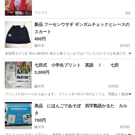
プリフラ
Ad
新品 フーセンウサギ ギンガムチェックとレースの
スカート
400円
藤沢市
8月9日
未使用タグつき 80㎝ 綿100％ 秋から春ぐらいまではいていただけそうな生地です。 最
神奈川
藤沢市
キッズ用品
フーセンウサギ
七田式 小学生プリント 英語 Ⅰ 七田
3,000円
藤沢市
8月9日
プリント5 10ページからあります。 プリント6〜10 1〜5がなくても、問題なく勉強で
神奈川
藤沢市
その他
小学生
美品 にほんごであそぼ 四字熟語かるた カル
タ
700円
藤沢市
8月9日
プロフィールを読んで下さい。 予備札１枚紛失 箱は汚れなどあります。 １度遊びまし