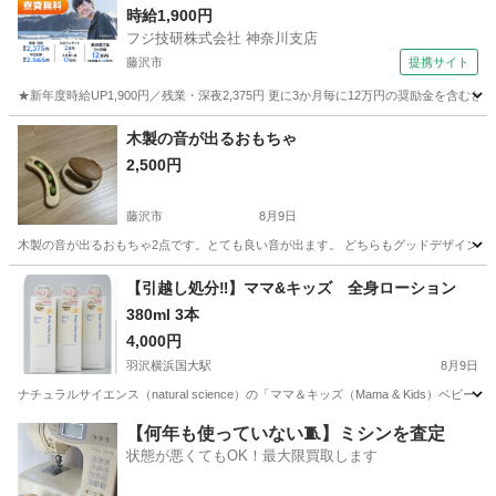
時給1,900円
フジ技研株式会社 神奈川支店
藤沢市
提携サイト
★新年度時給UP1,900円／残業・深夜2,375円 更に3か月毎に12万円の奨励金を含む
神奈川
藤沢市
その他
木製の音が出るおもちゃ
2,500円
藤沢市
8月9日
木製の音が出るおもちゃ2点です。とても良い音が出ます。 どちらもグッドデザイン賞も
神奈川
藤沢市
ベビー用品
【引越し処分‼️】ママ&キッズ 全身ローション
380ml 3本
4,000円
羽沢横浜国大駅
8月9日
ナチュラルサイエンス（natural science）の「ママ＆キッズ（Mama & Kids）ベ
神奈川
横浜市
羽沢横浜国大駅
ベビー用品
【何年も使っていない🧵】ミシンを査定
状態が悪くてもOK！最大限買取します