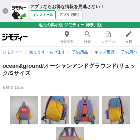
アプリならお得な情報を見逃さない！
インストール
アプリで開く
地元の掲示板 ジモティー 神奈川版
神奈川県
検索
ログイン
投稿
ジモティー
売ります・あげます
子供用品
キッズ用品
子供用バ
ocean&ground/オーシャンアンドグラウンド/リュッ
ク/Sサイズ
投稿ID: 18sfiv