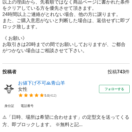
以上の理由から、先着順ではなく商品ページに書かれた条件
をクリアしている方を優先させて頂きます。

24時間以上ご連絡がとれない場合、他の方に譲ります。

また、ご購入意思がないと判断した場合は、返信せずに即ブ
ロック致します。

《 お願い》

お取引きは20時までの間でお願いしておりますが、ご都合
投稿者
投稿
743
件
お値下げ不可🙏青山羊
女性
フォローする
5.0
(
412
)
身分証
電話番号
⚠️「日時、場所は希望に合わせます」の定型文を送ってくる
方、即ブロックします。 ※無料と記...