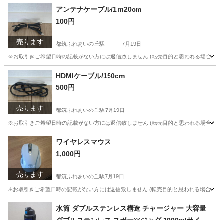
神奈川
横浜市
都筑ふれあいの丘駅
その他
18色
アンテナケーブル/1ｍ20cm
100円
売ります
都筑ふれあいの丘駅
7月19日
※お取引きご希望日時の記載がない方には返信致しません (転売目的と思われる場合、及び
神奈川
横浜市
都筑ふれあいの丘駅
テレビ
ケーブル
HDMIケーブル/150cm
500円
売ります
都筑ふれあいの丘駅
7月19日
※お取引きご希望日時の記載がない方には返信致しません (転売目的と思われる場合、及び「
神奈川
横浜市
都筑ふれあいの丘駅
テレビ
ケーブル
ワイヤレスマウス
1,000円
売ります
都筑ふれあいの丘駅
7月19日
⚠️お取引きご希望日時の記載がない方には返信致しません (転売目的と思われる場合、及び「
神奈川
横浜市
都筑ふれあいの丘駅
周辺機器
水筒 ダブルステンレス構造 チャージャー 大容量