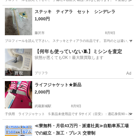
神奈川
藤沢市
キッズ用品
にほんごであそぼ
ステッキ ティアラ セット シンデレラ
1,000円
藤沢市
8月9日
プロフィールを読んで下さい。 ステッキとティアラの出品です。 百均のとは違い、見た目
神奈川
藤沢市
キッズ用品
ステッキ
【何年も使っていない🧵】ミシンを査定
状態が悪くてもOK！最大限買取します
プリフラ
Ad
ライフジャケット★新品
2,000円
武蔵新城駅
8月9日
子供用 ライフジャケット S 新品未使用品です Sサイズ（目安）：適応身長90～100cm/適
神奈川
川崎市
武蔵新城駅
キッズ用品
≪寮無料・月収43万円・派遣社員≫自動車系工場
での組立・加工・プレス 交替制