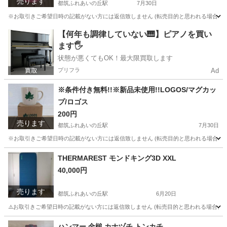
売ります
都筑ふれあいの丘駅
7月30日
※お取引きご希望日時の記載がない方には返信致しません (転売目的と思われる場合、及び「
神奈川
横浜市
都筑ふれあいの丘駅
その他
シンワ
【何年も調律していない🎹】ピアノを買い
ます🖐️
状態が悪くてもOK！最大限買取します
プリフラ
Ad
※条件付き無料!!※新品未使用!!LOGOS/マグカッ
プ/ロゴス
200円
売ります
都筑ふれあいの丘駅
7月30日
※お取引きご希望日時の記載がない方には返信致しません (転売目的と思われる場合、及び「悪
神奈川
横浜市
都筑ふれあいの丘駅
食器
LOGOS
THERMAREST モンドキング3D XXL
40,000円
売ります
都筑ふれあいの丘駅
6月20日
⚠️お取引きご希望日時の記載がない方には返信致しません (転売目的と思われる場合、及び「
神奈川
横浜市
都筑ふれあいの丘駅
その他
XXL
ハンマー 金槌 カナヅチ トンカチ