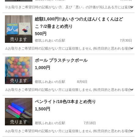
※お取引きご希望日時の記載がない方、及び「悪い」の評価が3以上ある方には返信致しません
神奈川
横浜市
都筑ふれあいの丘駅
貸したい
場所
総額1,600円!!あいさつのえほん/くまくんはど
こ？/2冊まとめ売り
500円
売ります
都筑ふれあいの丘駅
7月30日
⚠️お取引きご希望日時の記載がない方には返信致しません (転売目的と思われる場合、及び
神奈川
横浜市
都筑ふれあいの丘駅
絵本
くま
ボール プラスチックボール
1,000円
売ります
都筑ふれあいの丘駅
8月6日
⚠️お取引きご希望日時の記載がない方には返信致しません (転売目的と思われる場合、及び
神奈川
横浜市
都筑ふれあいの丘駅
パズル
ペンライト/18色/3本まとめ売り
1,500円
売ります
都筑ふれあいの丘駅
7月18日
⚠️お取引きご希望日時の記載がない方には返信致しません (転売目的と思われる場合、及び「悪