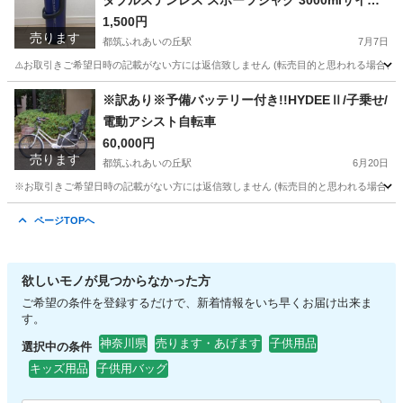
ダブルステンレス スポーツジャグ 3000mlサイズ
ワイヤレスマウス
3.0L (直飲み 保冷専用 水筒) 大人 子供 キッズ ス
1,500円
売ります
テンレスボトル 保冷
都筑ふれあいの丘駅
7月7日
⚠️お取引きご希望日時の記載がない方には返信致しません (転売目的と思われる場合、及び「
神奈川
横浜市
都筑ふれあいの丘駅
生活雑貨
※訳あり※予備バッテリー付き!!HYDEEⅡ/子乗せ/
電動アシスト自転車
60,000円
売ります
都筑ふれあいの丘駅
6月20日
※お取引きご希望日時の記載がない方には返信致しません (転売目的と思われる場合、及び
神奈川
横浜市
都筑ふれあいの丘駅
電動アシスト自転車
ページTOPへ
バッテリー
欲しいモノが見つからなかった方
ご希望の条件を登録するだけで、新着情報をいち早くお届け出来ま
す。
神奈川県
売ります・あげます
子供用品
選択中の条件
キッズ用品
子供用バッグ