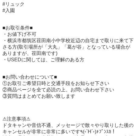
#リュック

#入園

■お取引条件■

・お値下げ不可

・横浜市都筑区荏田南小中学校近辺の自宅まで取りに来て下
さる方(取引場所が「大丸」「葛が谷」となっている場合が
ありますが、荏田南です)

・USEDに関しては、ご理解のある方

■お問い合わせについて■

①お取引ご希望日時と交通手段をお知らせ下さい

②商品ページを全て必読の上、お問い合わせ下さい

③質問はまとめてお願い致します

⚠注意事項⚠

ドタキャンや音信不通、メッセージで散々やり取りした後の
キャンセルが非常に非常に多いです۹(◦`H´◦)۶ﾌﾟﾝｽｶ！
