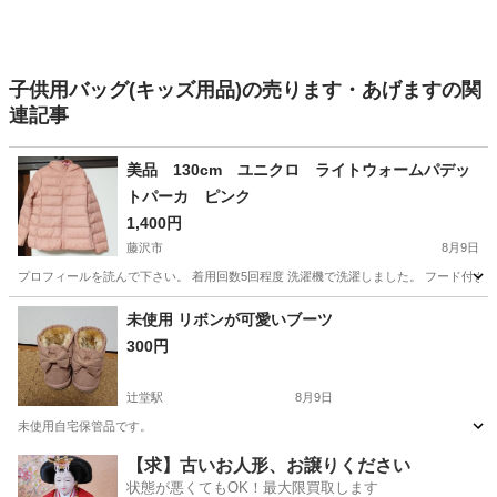
子供用バッグ(キッズ用品)の売ります・あげますの関
連記事
美品 130cm ユニクロ ライトウォームパデッ
トパーカ ピンク
1,400円
藤沢市
8月9日
プロフィールを読んで下さい。 着用回数5回程度 洗濯機で洗濯しました。 フード付きのピンクの中綿コ
神奈川
藤沢市
キッズ用品
ライトウォームパデットパーカ
未使用 リボンが可愛いブーツ
300円
辻堂駅
8月9日
未使用自宅保管品です。
神奈川
藤沢市
辻堂駅
ベビー用品
【求】古いお人形、お譲りください
状態が悪くてもOK！最大限買取します