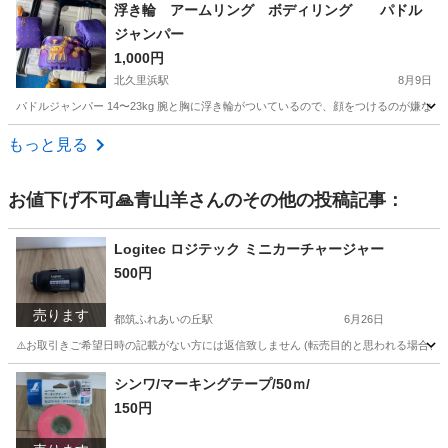
神奈川
横須賀市
北久里浜駅
ベビー用品
ストッケ
浮き輪 アームリング ボディリング パドル
ジャンパー
1,000円
北久里浜駅
8月9日
パドルジャンパー 14〜23kg 腕と胸に浮き輪がついているので、顔をつけるのが嫌な
神奈川
横須賀市
北久里浜駅
キッズ用品
パドル
もっと見る
お値下げ不可🙏青山羊
さんのその他の投稿記事：
Logitec ロジテック ミニカーチャージャー
500円
売ります
都筑ふれあいの丘駅
6月26日
⚠️お取引きご希望日時の記載がない方には返信致しません (転売目的と思われる場合、及び
神奈川
横浜市
都筑ふれあいの丘駅
アクセサリー
商品
シンワ/マーキングテープ/50ｍ/
150円