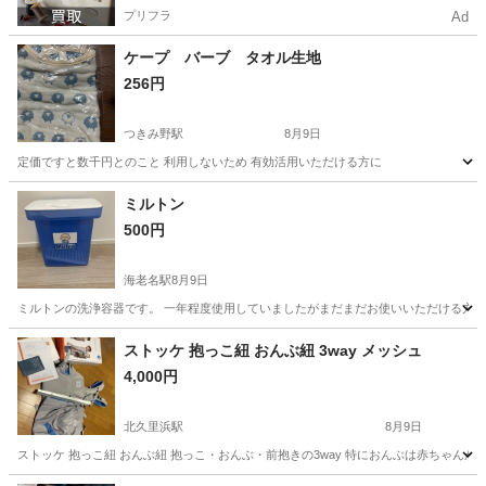
プリフラ
Ad
ケープ バーブ タオル生地
256円
つきみ野駅
8月9日
定価ですと数千円とのこと 利用しないため 有効活用いただける方に
神奈川
大和市
つきみ野駅
ベビー用品
ケープ
ミルトン
500円
海老名駅
8月9日
ミルトンの洗浄容器です。 一年程度使用していましたがまだまだお使いいただける方
神奈川
海老名市
海老名駅
ベビー用品
容器
ストッケ 抱っこ紐 おんぶ紐 3way メッシュ
4,000円
北久里浜駅
8月9日
ストッケ 抱っこ紐 おんぶ紐 抱っこ・おんぶ・前抱きの3way 特におんぶは赤ちゃん