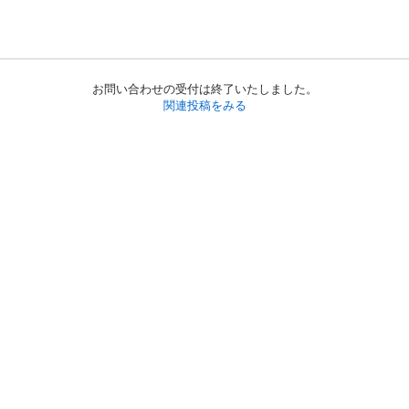
お問い合わせの受付は終了いたしました。
関連投稿をみる
初めての方へ
利用規約
プライバシーポリシー
プライバシー・ステートメント
健全化に資する運用方針
お問い合わせ
運営会社
サイトマップ
ご利用ガイド
フリーワードで探す
PC版で表示
都道府県選択
特定商取引法の表示
利用者情報の外部送信について