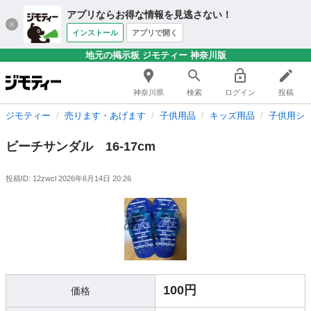
アプリならお得な情報を見逃さない！
インストール
アプリで開く
地元の掲示板 ジモティー 神奈川版
神奈川県
検索
ログイン
投稿
ジモティー
売ります・あげます
子供用品
キッズ用品
子供用シ
ビーチサンダル 16-17cm
投稿ID: 12zwcl
2026年6月14日 20:26
100円
価格