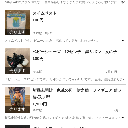
babyGAPのダウン80です。 使用感ありますがまだまだ使って頂けると思います。 定価5
神奈川
相模原市
橋本駅
ベビー用品
スイムベスト
100円
売ります
橋本駅
6月23日
スイムベストです。 ビニールの為、劣化しているかもしれません。
神奈川
相模原市
橋本駅
ベビー用品
ベスト
ベビーシューズ 12センチ 黒リボン 女の子
100円
売ります
橋本駅
7月11日
ベビーシューズ12センチです。 リボンがついてかわいいです。 記名、使用感あります
神奈川
相模原市
橋本駅
子供用品
シューズ
新品未開封 鬼滅の刃 伊之助 フィギュア-絆ノ
装-玖ノ型
1,500円
売ります
橋本駅
7月3日
新品未開封鬼滅の刃の伊之助のフィギュア-絆ノ装-玖ノ型です。 アミューズメントの品
神奈川
相模原市
橋本駅
フィギュア
鬼滅の刃