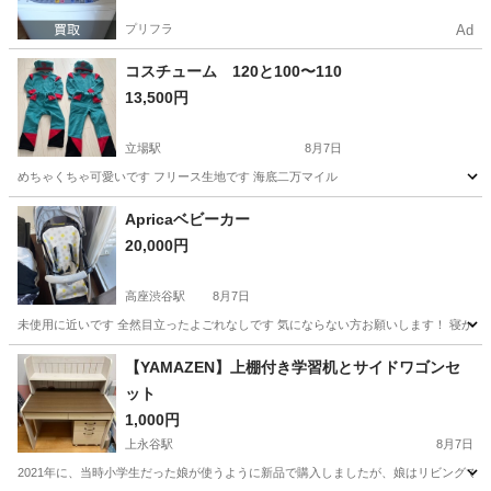
プリフラ
Ad
コスチューム 120と100〜110
13,500円
立場駅
8月7日
めちゃくちゃ可愛いです フリース生地です 海底二万マイル
神奈川
横浜市
立場駅
キッズ用品
Apricaベビーカー
20,000円
高座渋谷駅
8月7日
未使用に近いです 全然目立ったよごれなしです 気にならない方お願いします！ 寝かせ
神奈川
大和市
高座渋谷駅
ベビー用品
【YAMAZEN】上棚付き学習机とサイドワゴンセ
ット
1,000円
上永谷駅
8月7日
2021年に、当時小学生だった娘が使うように新品で購入しましたが、娘はリビングで勉