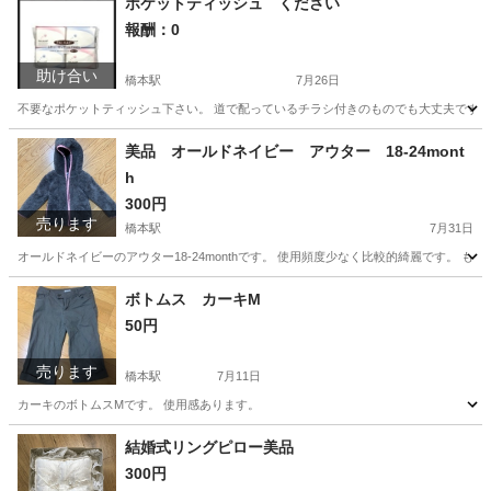
ポケットティッシュ ください
報酬：0
助け合い
橋本駅
7月26日
不要なポケットティッシュ下さい。 道で配っているチラシ付きのものでも大丈夫です。
神奈川
相模原市
橋本駅
買いたい/ください
美品 オールドネイビー アウター 18-24mont
h
ポケットティッシュ
300円
売ります
橋本駅
7月31日
オールドネイビーのアウター18-24monthです。 使用頻度少なく比較的綺麗です。 
神奈川
相模原市
橋本駅
子供用品
オールドネイビー
ボトムス カーキM
50円
売ります
橋本駅
7月11日
カーキのボトムスMです。 使用感あります。
神奈川
相模原市
橋本駅
ボトムス
カーキ
結婚式リングピロー美品
300円