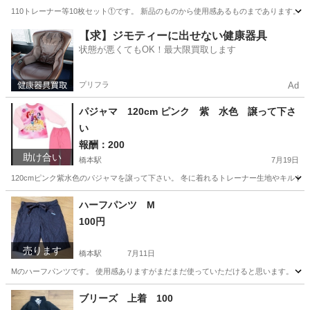
110トレーナー等10枚セット①です。 新品のものから使用感あるものまであります。 G
神奈川
相模原市
橋本駅
キッズ用品
セット
【求】ジモティーに出せない健康器具
状態が悪くてもOK！最大限買取します
プリフラ
Ad
パジャマ 120cm ピンク 紫 水色 譲って下さ
い
報酬：200
助け合い
橋本駅
7月19日
120cmピンク紫水色のパジャマを譲って下さい。 冬に着れるトレーナー生地やキルト生
神奈川
相模原市
橋本駅
買いたい/ください
ハーフパンツ M
100円
売ります
橋本駅
7月11日
Mのハーフパンツです。 使用感ありますがまだまだ使っていただけると思います。
神奈川
相模原市
橋本駅
ボトムス
ハーフパンツ
ブリーズ 上着 100