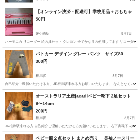
【オンライン決済・配送可】学校用品＋おもちゃ
50円
茅ケ崎駅
8月7日
ハーモニカ リコーダー 絵の具セット クレヨン 全てかなりの使用してます リコーダー
神奈川
横浜市
茅ケ崎駅
その他
パトカー デザイン グレー パンツ サイズ80
300円
根岸駅
8月7日
自己紹介ご理解いただける方、JR根岸駅来れる方お願いいたします。 なんとなくいろむらあ
神奈川
横浜市
根岸駅
ベビー用品
パトカー
オーストラリア土産jacadiベビー靴下 2足セット
9〜14cm
200円
根岸駅
8月7日
JR根岸駅来れる方.自己紹介ご理解いただける方お願いいたします。 右下青靴下→jaca
神奈川
横浜市
根岸駅
ベビー用品
オーストラリア
ベビー服２点セット まとめ売り 長袖ノースリー