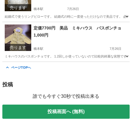
売ります
橋本駅
7月26日
結婚式で使うリングピローです。 結婚式の時に一度使っただけなので美品です。 必要
神奈川
相模原市
橋本駅
小物
リングピロー
定価7700円 美品 ミキハウス バスポンチョ
1,000円
売ります
橋本駅
7月26日
ミキハウスのバスポンチョです。 1.2回しか使っていないので比較的綺麗な状態です。 
神奈川
相模原市
橋本駅
ベビー用品
ポンチョ
ページTOPへ
投稿
誰でも今すぐ30秒で投稿出来る
投稿画面へ (無料)