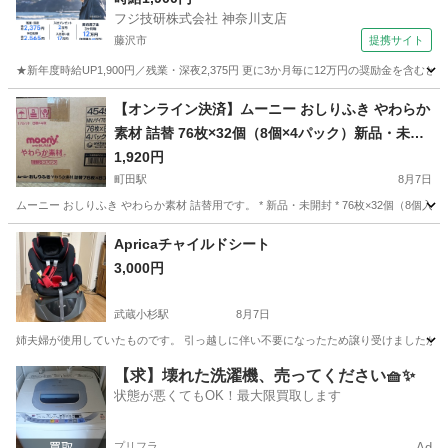
フジ技研株式会社 神奈川支店
藤沢市
提携サイト
★新年度時給UP1,900円／残業・深夜2,375円 更に3か月毎に12万円の奨励金を含む
神奈川
藤沢市
その他
【オンライン決済】ムーニー おしりふき やわらか
素材 詰替 76枚×32個（8個×4パック）新品・未開
封
1,920円
町田駅
8月7日
ムーニー おしりふき やわらか素材 詰替用です。 * 新品・未開封 * 76枚×32個（8個
神奈川
相模原市
町田駅
ベビー用品
わら
Apricaチャイルドシート
3,000円
武蔵小杉駅
8月7日
姉夫婦が使用していたものです。 引っ越しに伴い不要になったため譲り受けましたが、
神奈川
川崎市
武蔵小杉駅
ベビー用品
Aprica
【求】壊れた洗濯機、売ってください🧺✨
状態が悪くてもOK！最大限買取します
プリフラ
Ad