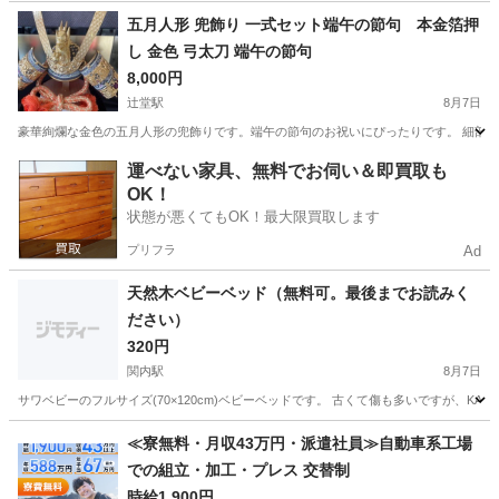
神奈川
横浜市
上永谷駅
キッズ用品
五月人形 兜飾り 一式セット端午の節句 本金箔押
し 金色 弓太刀 端午の節句
8,000円
辻堂駅
8月7日
豪華絢爛な金色の五月人形の兜飾りです。端午の節句のお祝いにぴったりです。 細部にま
神奈川
茅ヶ崎市
辻堂駅
その他
運べない家具、無料でお伺い＆即買取も
OK！
状態が悪くてもOK！最大限買取します
プリフラ
Ad
天然木ベビーベッド（無料可。最後までお読みく
ださい）
320円
関内駅
8月7日
サワベビーのフルサイズ(70×120cm)ベビーベッドです。 古くて傷も多いですが、KA
神奈川
横浜市
関内駅
ベビー用品
天然
≪寮無料・月収43万円・派遣社員≫自動車系工場
での組立・加工・プレス 交替制
時給1,900円