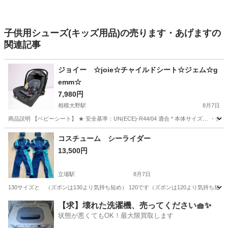
子供用シューズ(キッズ用品)の売ります・あげますの
関連記事
ジョイー ☆joie☆チャイルドシート☆ジェム☆g
emm☆
7,980円
相模大野駅
8月7日
商品説明 【ベビーシート】 ★ 安全基準：UN(ECE)-R44/04 適合 * 本体サイズ… ・チェア
神奈川
相模原市
相模大野駅
ベビー用品
コスチューム シーライダー
13,500円
立場駅
8月7日
130サイズと （ズボンは130より気持ち短め） 120です（ズボンは120より気持ち短
神奈川
横浜市
立場駅
キッズ用品
コスチューム
【求】壊れた洗濯機、売ってください🧺✨
状態が悪くてもOK！最大限買取します