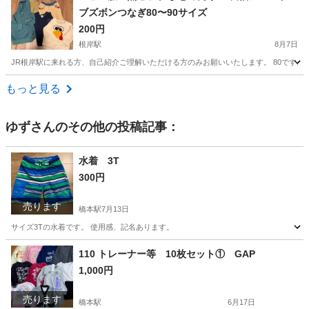
ブズボンつなぎ80〜90サイズ
200円
根岸駅
8月7日
JR根岸駅に来れる方、自己紹介ご理解いただける方のみお願いいたします。 80です。 使用
神奈川
横浜市
根岸駅
ベビー用品
ズボン
もっと見る
ゆず
さんのその他の投稿記事：
水着 3T
300円
売ります
橋本駅
7月13日
サイズ3Tの水着です。 使用感、記名あります。
神奈川
相模原市
橋本駅
キッズ用品
水着
110 トレーナー等 10枚セット① GAP
1,000円
売ります
橋本駅
6月17日