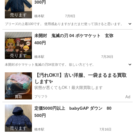
300円
売ります
橋本駅
7月8日
ブリーズの上着100です。 使用感ありますがまだまだ使って頂けると思います。
神奈川
相模原市
橋本駅
子供用品
未開封 鬼滅の刃 04 ポケマケット 玄弥
400円
売ります
橋本駅
7月26日
未開封ポケマケット鬼滅の刃04玄弥です。 欲しい方どうぞ。
神奈川
相模原市
橋本駅
フィギュア
鬼滅の刃
【汚れOK‼️】古い洋服、一袋まるまる買取
します✨
状態が悪くてもOK！最大限買取します
プリフラ
Ad
定価5000円以上 babyGAP ダウン 80
500円
売ります
橋本駅
7月16日