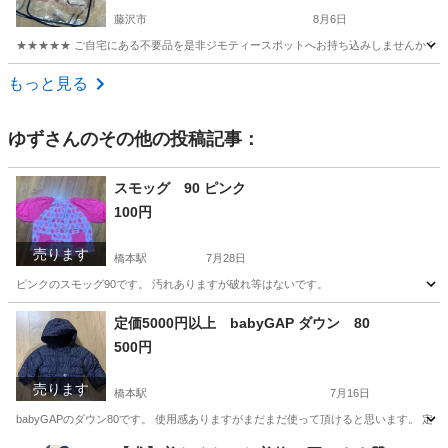
藤沢市
8月6日
★★★★★ ご自宅にある不要品を是非ジモティースポットへお持ち込みしませんか？ 家
神奈川
藤沢市
ベビー用品
レインカバー
もっと見る
ゆず
さんのその他の投稿記事：
スモッグ 90 ピンク
100円
売ります
橋本駅
7月28日
ピンクのスモッグ90です。 汚れありますが破れ等はないです。
神奈川
相模原市
橋本駅
ベビー用品
ピンク
定価5000円以上 babyGAP ダウン 80
500円
売ります
橋本駅
7月16日
babyGAPのダウン80です。 使用感ありますがまだまだ使って頂けると思います。 定価5