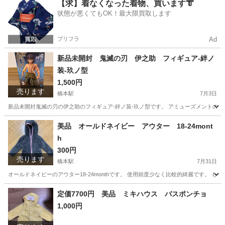
神奈川
相模原市
橋本駅
ベビー用品
【求】着なくなった着物、買います👘
状態が悪くてもOK！最大限買取します
プリフラ
Ad
新品未開封 鬼滅の刃 伊之助 フィギュア-絆ノ
装-玖ノ型
1,500円
売ります
橋本駅
7月3日
新品未開封鬼滅の刃の伊之助のフィギュア-絆ノ装-玖ノ型です。 アミューズメントの品
神奈川
相模原市
橋本駅
フィギュア
鬼滅の刃
美品 オールドネイビー アウター 18-24mont
h
300円
売ります
橋本駅
7月31日
オールドネイビーのアウター18-24monthです。 使用頻度少なく比較的綺麗です。 
神奈川
相模原市
橋本駅
子供用品
オールドネイビー
定価7700円 美品 ミキハウス バスポンチョ
1,000円