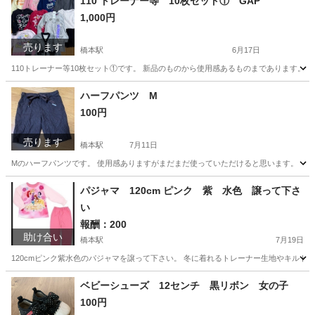
110 トレーナー等 10枚セット① GAP
1,000円
売ります
橋本駅
6月17日
110トレーナー等10枚セット①です。 新品のものから使用感あるものまであります。 G
神奈川
相模原市
橋本駅
キッズ用品
セット
ハーフパンツ M
100円
売ります
橋本駅
7月11日
Mのハーフパンツです。 使用感ありますがまだまだ使っていただけると思います。
神奈川
相模原市
橋本駅
ボトムス
ハーフパンツ
パジャマ 120cm ピンク 紫 水色 譲って下さ
い
報酬：200
助け合い
橋本駅
7月19日
120cmピンク紫水色のパジャマを譲って下さい。 冬に着れるトレーナー生地やキルト生
神奈川
相模原市
橋本駅
買いたい/ください
ベビーシューズ 12センチ 黒リボン 女の子
100円