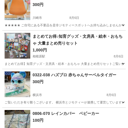
300円
川崎市
8月6日
★★★★★ ご自宅にある不要品を是非ジモティースポットへお持ち込みしませんか？ 家
神奈川
川崎市
キッズ用品
現地
まとめてお得♪知育グッズ・文房具・絵本・おもち
ゃ 大量まとめ売りセット ​
1,000円
相模原駅
8月6日
​まとめてお得】知育グッズ・文房具・絵本・おもちゃ 大量まとめ売りセット ​ ​ご覧い
神奈川
相模原市
相模原駅
その他
文房具
0322-038 ハズブロ 赤ちゃんサーベルタイガー
300円
横浜市
8月6日
ご覧いただき有り難うございます。 横浜市とジモティーが連携して運営しています。 粗
神奈川
横浜市
子供用品
リユース
0806-070 レインカバー ベビーカー
100円