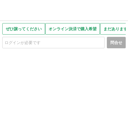
ぜひ譲ってください
オンライン決済で購入希望
まだあります
問合せ
初めての方へ
利用規約
プライバシーポリシー
プライバシー・ステートメント
健全化に資する運用方針
お問い合わせ
運営会社
サイトマップ
ご利用ガイド
フリーワードで探す
PC版で表示
都道府県選択