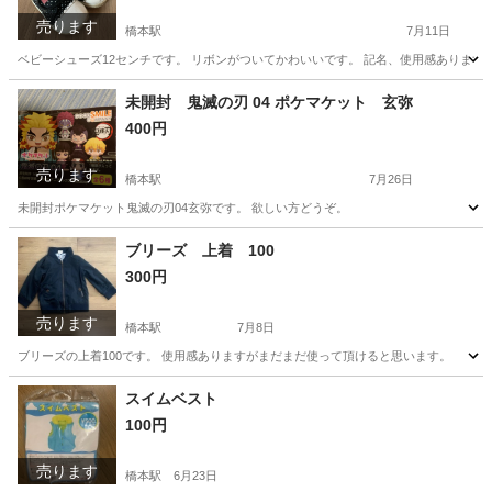
売ります
橋本駅
7月11日
ベビーシューズ12センチです。 リボンがついてかわいいです。 記名、使用感あります
神奈川
相模原市
橋本駅
子供用品
シューズ
未開封 鬼滅の刃 04 ポケマケット 玄弥
400円
売ります
橋本駅
7月26日
未開封ポケマケット鬼滅の刃04玄弥です。 欲しい方どうぞ。
神奈川
相模原市
橋本駅
フィギュア
鬼滅の刃
ブリーズ 上着 100
300円
売ります
橋本駅
7月8日
ブリーズの上着100です。 使用感ありますがまだまだ使って頂けると思います。
神奈川
相模原市
橋本駅
子供用品
スイムベスト
100円
売ります
橋本駅
6月23日