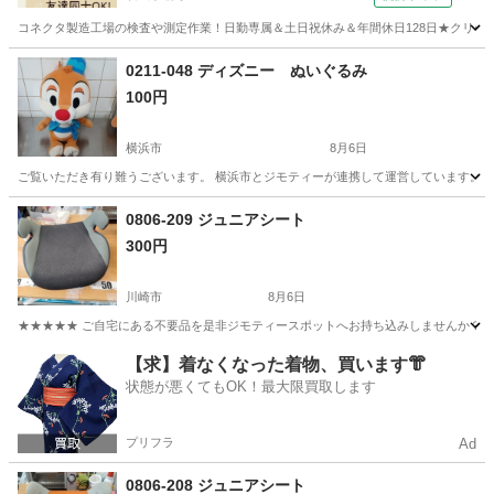
コネクタ製造工場の検査や測定作業！日勤専属＆土日祝休み＆年間休日128日★クリーン
茨城
常陸大宮市
静駅
その他
0211-048 ディズニー ぬいぐるみ
100円
横浜市
8月6日
ご覧いただき有り難うございます。 横浜市とジモティーが連携して運営しています。 粗
神奈川
横浜市
子供用品
リユース
0806-209 ジュニアシート
300円
川崎市
8月6日
★★★★★ ご自宅にある不要品を是非ジモティースポットへお持ち込みしませんか？ 家
神奈川
川崎市
キッズ用品
現地
【求】着なくなった着物、買います👘
状態が悪くてもOK！最大限買取します
プリフラ
Ad
0806-208 ジュニアシート