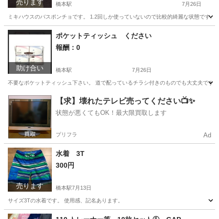
売ります
橋本駅
7月26日
ミキハウスのバスポンチョです。 1.2回しか使っていないので比較的綺麗な状態です。 
神奈川
相模原市
橋本駅
ベビー用品
ポンチョ
ポケットティッシュ ください
報酬：0
助け合い
橋本駅
7月26日
不要なポケットティッシュ下さい。 道で配っているチラシ付きのものでも大丈夫です。
神奈川
相模原市
橋本駅
買いたい/ください
【求】壊れたテレビ売ってください📺✨
状態が悪くてもOK！最大限買取します
ポケットティッシュ
プリフラ
Ad
水着 3T
300円
売ります
橋本駅
7月13日
サイズ3Tの水着です。 使用感、記名あります。
神奈川
相模原市
橋本駅
キッズ用品
水着