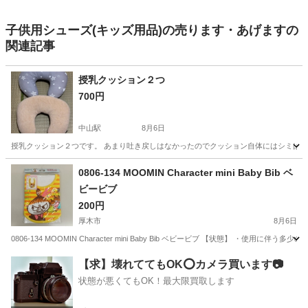
子供用シューズ(キッズ用品)の売ります・あげますの
関連記事
授乳クッション２つ
700円
中山駅
8月6日
授乳クッション２つです。 あまり吐き戻しはなかったのでクッション自体にはシミはあ
神奈川
横浜市
中山駅
ベビー用品
0806-134 MOOMIN Character mini Baby Bib ベ
ビービブ
200円
厚木市
8月6日
0806-134 MOOMIN Character mini Baby Bib ベビービブ 【状態】 
神奈川
厚木市
ベビー用品
MOOMIN
【求】壊れててもOK⭕️カメラ買います📷
状態が悪くてもOK！最大限買取します