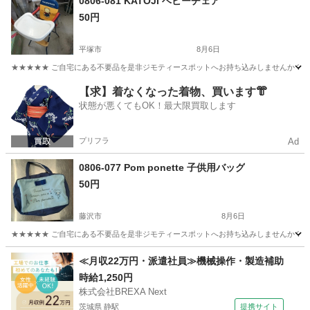
0806-081 KATOJI ベビーチェア
50円
平塚市
8月6日
★★★★★ ご自宅にある不要品を是非ジモティースポットへお持ち込みしませんか？ 家
神奈川
平塚市
ベビー用品
KATOJI
【求】着なくなった着物、買います👘
状態が悪くてもOK！最大限買取します
プリフラ
Ad
0806-077 Pom ponette 子供用バッグ
50円
藤沢市
8月6日
★★★★★ ご自宅にある不要品を是非ジモティースポットへお持ち込みしませんか？ 家
神奈川
藤沢市
キッズ用品
≪月収22万円・派遣社員≫機械操作・製造補助
時給1,250円
株式会社BREXA Next
茨城県 静駅
提携サイト