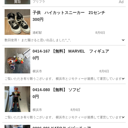
プリフラ
Ad
子供 ハイカットスニーカー 21センチ
300円
港町駅
8月6日
数回使用！ まだ履けると思い出品しました^_^、
神奈川
川崎市
港町駅
キッズ用品
0414-167 【無料】 MARVEL フィギュア
0円
横浜市
8月6日
ご覧いただき有り難うございます。 横浜市とジモティーが連携して運営しています。 粗
神奈川
横浜市
子供用品
0414-080 【無料】 ソフビ
0円
横浜市
8月6日
ご覧いただき有り難うございます。 横浜市とジモティーが連携して運営しています。 粗
神奈川
横浜市
子供用品
リユース