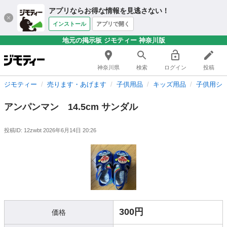
アプリならお得な情報を見逃さない！
インストール
アプリで開く
地元の掲示板 ジモティー 神奈川版
神奈川県
検索
ログイン
投稿
ジモティー
売ります・あげます
子供用品
キッズ用品
子供用シ
アンパンマン 14.5cm サンダル
投稿ID: 12zwbt
2026年6月14日 20:26
300円
価格