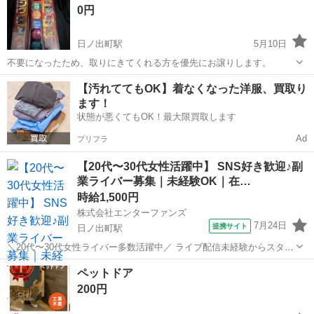
0円
日ノ出町駅
5月10日
不要になったため、取りにきてくれる方を優先にお譲りします。
神奈川
横浜市
日ノ出町駅
防災、セキュリティ
SLB
【汚れててもOK】着なくなった洋服、買取り
ます！
状態が悪くてもOK！最大限買取します
Ad
プリフラ
【20代〜30代女性活躍中】 SNS好き歓迎♪副
業ライバー募集｜未経験OK｜在…
時給1,500円
株式会社エンターファンズ
7月24日
提携サイト
日ノ出町駅
＼20代〜30代女性ライバー多数活躍中／ ライブ配信未経験からスター
トした方がほとんど！ SNSやコミュニケーションが好きな方であれば
神奈川
横浜市
日ノ出町駅
その他
ペットドア
経験は問いません。 【所属特典】 ・専属マネージャーによるサポート
200円
・未経験向け...