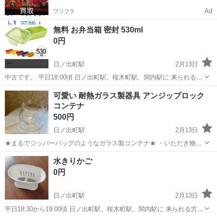
Ad
プリフラ
無料 お弁当箱 密封 530ml
0円
日ノ出町駅
2月13日
中古です。 平日18:00頃 日ノ出町駅、桜木町駅、関内駅に 来られる方
ご連絡お待ちしております。 他の地域でも 対応できるところもありま
神奈川
横浜市
日ノ出町駅
食器
弁当箱
可愛い 耐熱ガラス製器具 アンジップロック
す。 ご相談ください。
コンテナ
500円
日ノ出町駅
2月13日
★まるでジッパーバッグのようなガラス製コンテナ★ ・いただき物で
す 一度も使用していません ・箱に経年劣化を感じます ・定価1890円
神奈川
横浜市
日ノ出町駅
食器
コンテナ
水きりかご
（税込） ・耐熱温度差140度 FRED フレッド ガラスジッパーバッグ
0円
フ...
日ノ出町駅
2月13日
平日18:30から19:00頃 日ノ出町駅、桜木町駅、関内駅に 来られる方