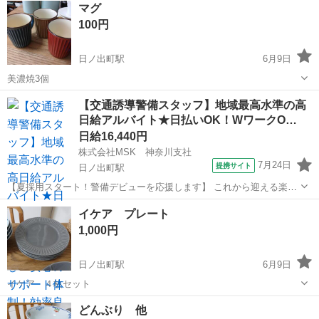
マグ
100円
日ノ出町駅
6月9日
美濃焼3個
神奈川
横浜市
日ノ出町駅
食器
【交通誘導警備スタッフ】地域最高水準の高
日給アルバイト★日払いOK！WワークO…
日給16,440円
株式会社MSK 神奈川支社
7月24日
提携サイト
日ノ出町駅
【夏採用スタート！警備デビューを応援します】 これから迎える楽し
いイベントや連休も充実♪ ＞＞仲間が増える今がチャンス！＜＜ ＞＞
神奈川
横浜市
日ノ出町駅
販売
イケア プレート
地域最高水準の高日給で効率抜群！＜＜ ★未経験から安心・納得の高
1,000円
収入GET！★ 働き...
日ノ出町駅
6月9日
イケア ４枚セット
神奈川
横浜市
日ノ出町駅
食器
イケア
どんぶり 他