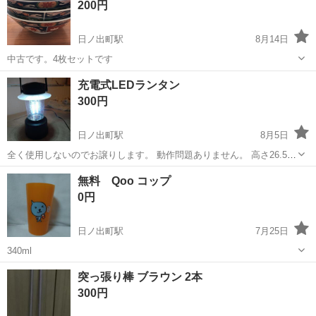
200円
ニーシー
日ノ出町駅
8月14日
中古です。4枚セットです
神奈川
横浜市
日ノ出町駅
食器
セット
充電式LEDランタン
300円
日ノ出町駅
8月5日
全く使用しないのでお譲りします。 動作問題ありません。 高さ26.5
㎝、外径16㎝ 本体重量1.1kg 京急日ノ出町駅付近で受け渡し希望で
神奈川
横浜市
日ノ出町駅
生活雑貨
ランタン
無料 Qoo コップ
す。 平日は20時頃 土日は応相談でお願いします。
0円
日ノ出町駅
7月25日
340ml
神奈川
横浜市
日ノ出町駅
食器
Qoo
突っ張り棒 ブラウン 2本
300円