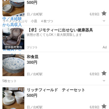
500円
日ノ出町駅
6月9日
ラーメンどんぶり 小皿 ４枚づつ
神奈川
横浜市
日ノ出町駅
食器
【求】ジモティーに出せない健康器具
状態が悪くてもOK！最大限買取します
Ad
プリフラ
和食皿
300円
日ノ出町駅
6月9日
5枚セット
神奈川
横浜市
日ノ出町駅
食器
セット
リッチフィールド ティーセット
500円
日ノ出町駅
6月9日