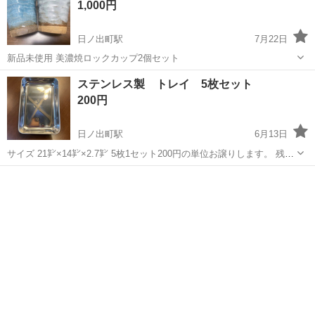
1,000円
日ノ出町駅
7月22日
新品未使用 美濃焼ロックカップ2個セット
神奈川
横浜市
日ノ出町駅
食器
セット
ステンレス製 トレイ 5枚セット
200円
日ノ出町駅
6月13日
サイズ 21㌢×14㌢×2.7㌢ 5枚1セット200円の単位お譲りします。 残り
20枚です。ご希望のセット数をお知らせ下さい。 小物の整理、キッチ
神奈川
横浜市
日ノ出町駅
生活雑貨
ステンレス製
ン、ガーデニングと用途は色々！ 3,4枚目写真の備品は大きさの参考に
つき付属品...