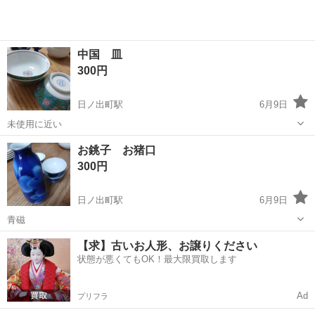
中国 皿
300円
日ノ出町駅
6月9日
未使用に近い
神奈川
横浜市
日ノ出町駅
食器
お銚子 お猪口
300円
日ノ出町駅
6月9日
青磁
神奈川
横浜市
日ノ出町駅
食器
【求】古いお人形、お譲りください
状態が悪くてもOK！最大限買取します
Ad
プリフラ