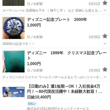
日ノ出町駅
6月21日
カーテンレール 洗濯物を干す （ 物干し竿 ） など 収納にも使える 突
っ張り棒 ブラウンは部屋に馴染みますので とても良いです。 取引場
神奈川
横浜市
日ノ出町駅
洗濯用品
突っ張り棒
ディズニー記念プレート 2000年
所は、新杉田駅・京急杉田駅辺りを考えていますが、JR...
1,000円
日ノ出町駅
2月26日
2000年の記念です！！
神奈川
横浜市
日ノ出町駅
生活雑貨
ディズニー 1999年 クリスマス記念プレー
ト
1,000円
日ノ出町駅
2月26日
ディズニーのクリスマス ワールドバザール入るとでっかいツリーすご
く好きでした。 もう家族で行くことはできませんが、素敵な思い出で
神奈川
横浜市
日ノ出町駅
生活雑貨
ツリー
【日勤のみ】週1短期～OK！入社祝金4万
す。
円！～80代現役活躍中！未経験大歓迎！…
日給10,400円
日払い
株式会社VOLLMONTセキュリティサービス