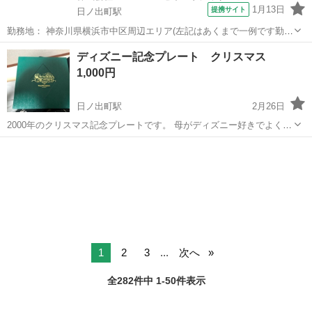
1月13日
提携サイト
日ノ出町駅
勤務地： 神奈川県横浜市中区周辺エリア(左記はあくまで一例です勤務
地多数あり) 日ノ出町駅 徒歩5分 ／ 桜木町駅 徒歩5分 ／ 伊勢佐木長者
神奈川
横浜市
日ノ出町駅
警備員
ディズニー記念プレート クリスマス
町駅 徒歩5分 週勤務日時： 週1日~ 09:00〜18:00 雇用形態： ...
1,000円
日ノ出町駅
2月26日
2000年のクリスマス記念プレートです。 母がディズニー好きでよく連
れて行ってもらいました。 僕はスタージェットが好きでした。
神奈川
横浜市
日ノ出町駅
生活雑貨
1
2
3
...
次へ
全282件中 1-50件表示