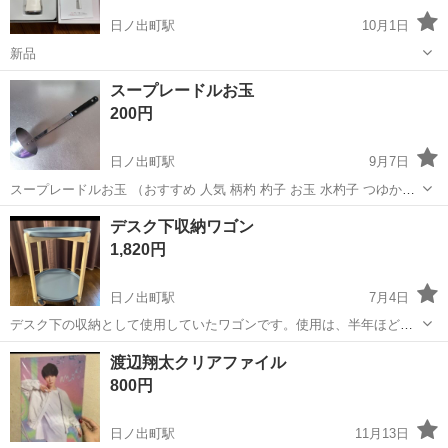
日ノ出町駅
10月1日
新品
神奈川
横浜市
日ノ出町駅
家庭用品
美顔器
スープレードルお玉
200円
日ノ出町駅
9月7日
スープレードルお玉 （おすすめ 人気 柄杓 杓子 お玉 水杓子 つゆかけ
そばつゆかけ 汁お玉 お玉 レードル そば うどん つゆかけ ラーメン ス
神奈川
横浜市
日ノ出町駅
調理器具
レードル
デスク下収納ワゴン
ープ お玉 スープレードル 豚汁お玉 スープおたま たれレードル タ
1,820円
レ...
日ノ出町駅
7月4日
デスク下の収納として使用していたワゴンです。使用は、半年ほどで
す。サイズは、幅44.5×幅44.5×高さ55.5cmです。丸い天板は取り外し
神奈川
横浜市
日ノ出町駅
家庭用品
ワゴン
渡辺翔太クリアファイル
可能です。2月16日に引き取り購入したものの私の部屋に合わなかった
800円
ので、取りにこれる...
日ノ出町駅
11月13日