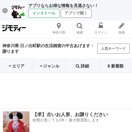
アプリならお得な情報を見逃さない！
インストール
アプリで開く
神奈川県
検索
ログイン
投稿
神奈川県 日ノ出町駅の生活雑貨の中古あげます・
人気キーワード
譲ります
エリア
ジャンル
詳細
新着順
【求】古いお人形、お譲りください
状態が悪くてもOK！最大限買取します