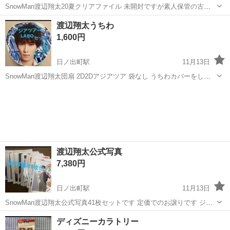
SnowMan渡辺翔太20夏クリアファイル 未開封ですが素人保管の古い
物なので中古を理解できる方お願いします
神奈川
横浜市
日ノ出町駅
生活雑貨
クリアファイル
渡辺翔太うちわ
1,600円
日ノ出町駅
11月13日
SnowMan渡辺翔太団扇 2D2Dアジアツア 袋なし うちわカバーをして
保存していました SnowManLIVETOUR2022Labo 袋あり うちわカバー
神奈川
横浜市
日ノ出町駅
生活雑貨
うちわ
をして保存していました 中古品に理解ある方のみお願いします ...
渡辺翔太公式写真
7,380円
日ノ出町駅
11月13日
SnowMan渡辺翔太公式写真41枚セットです 定価でのお譲りです ジャ
ニーズショップで直接購入したものと 中古で譲っていただいたものが
神奈川
横浜市
日ノ出町駅
生活雑貨
SnowMan
ディズニーカラトリー
あります なので状態は様々です 基本的にとてつもない傷や折れはあり