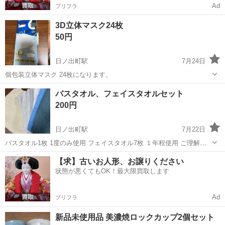
Ad
プリフラ
3D立体マスク24枚
50円
日ノ出町駅
7月24日
個包装立体マスク 24枚になります。
神奈川
横浜市
日ノ出町駅
防災、セキュリティ
バスタオル、フェイスタオルセット
200円
日ノ出町駅
7月22日
バスタオル1枚 1度のみ使用 フェイスタオル7枚 １年程使用 ご理解頂
ける方のみお願いします。
神奈川
横浜市
日ノ出町駅
家庭用品
バスタオル
【求】古いお人形、お譲りください
状態が悪くてもOK！最大限買取します
Ad
プリフラ
新品未使用品 美濃焼ロックカップ2個セット