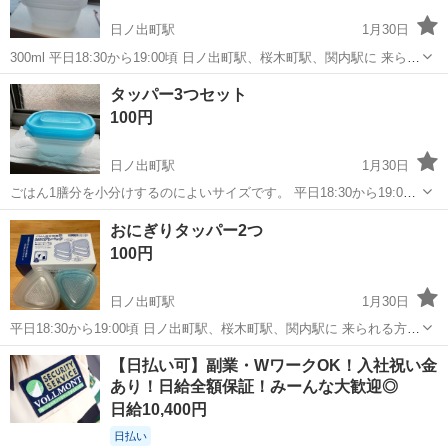
日ノ出町駅
1月30日
300ml 平日18:30から19:00頃 日ノ出町駅、桜木町駅、関内駅に 来られ
る方 ご連絡お待ちしております。 他の地域でも 対応できるところも
神奈川
横浜市
日ノ出町駅
食器
タッパー
タッパー3つセット
あります。 ご相談ください。
100円
日ノ出町駅
1月30日
ごはん1膳分を小分けするのによいサイズです。 平日18:30から19:00
頃 日ノ出町駅、桜木町駅、関内駅に 来られる方 ご連絡お待ちしてお
神奈川
横浜市
日ノ出町駅
食器
タッパー
おにぎりタッパー2つ
ります。 他の地域でも 対応できるところもあります。 ご相談くださ
100円
い。
日ノ出町駅
1月30日
平日18:30から19:00頃 日ノ出町駅、桜木町駅、関内駅に 来られる方
ご連絡お待ちしております。 他の地域でも 対応できるところもありま
神奈川
横浜市
日ノ出町駅
食器
おにぎり
【日払い可】副業・WワークOK！入社祝い金
す。 ご相談ください。
あり！日給全額保証！みーんな大歓迎◎
日給10,400円
日払い