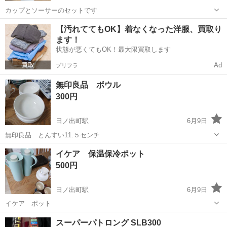
カップとソーサーのセットです
神奈川
横浜市
日ノ出町駅
食器
リッチフィールド
【汚れててもOK】着なくなった洋服、買取り
ます！
状態が悪くてもOK！最大限買取します
Ad
プリフラ
無印良品 ボウル
300円
日ノ出町駅
6月9日
無印良品 とんすい11.５センチ
神奈川
横浜市
日ノ出町駅
食器
無印良品
イケア 保温保冷ポット
500円
日ノ出町駅
6月9日
イケア ポット
神奈川
横浜市
日ノ出町駅
食器
ポット
スーパーパトロング SLB300