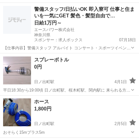
ご連絡お待ちしております。 他の地域でも 対応できるところもありま
神奈川
横浜市
日ノ出町駅
芳香剤、消臭剤
地域
警備スタッフ/日払いOK 即入寮可 仕事と住ま
す。 ご相談ください。
いを一気にGET 髪色・髪型自由で…
日給1万円～
エースパワー株式会社
神奈川県
スポンサー：求人ボックス
07月18日
【仕事内容】警備スタッフ アルバイト コンサート・スポーツイベン
ト・展示会などのイベントや、 工事現場周辺で警備・交通誘導をして
アルバイト・パート
スプレーボトル
いただきます。 経験者の方はもちろん、未経験者の方も積極的に採用
0円
中! 難しいスキルは不要! 基本的なル...
日ノ出町駅
4月1日
平日18:30から19:00頃 日ノ出町駅、桜木町駅、関内駅に 来られる方
ご連絡お待ちしております。 他の地域でも 対応できるところもありま
神奈川
横浜市
日ノ出町駅
掃除用具
スプレー
ホース
す。 ご相談ください。
1,800円
日ノ出町駅
2月5日
おそらく15mプラス5m