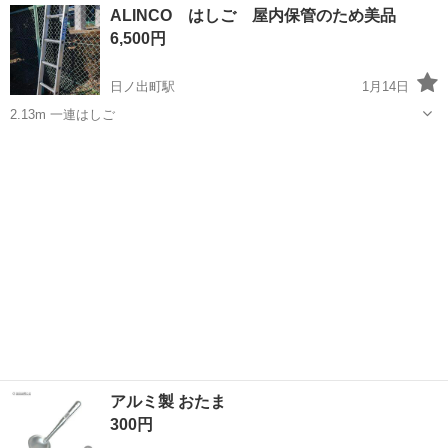
神奈川
横浜市
日ノ出町駅
家庭用品
ホース
ALINCO はしご 屋内保管のため美品
6,500円
日ノ出町駅
1月14日
2.13m 一連はしご
神奈川
横浜市
日ノ出町駅
家庭用品
はしご
アルミ製 おたま
300円