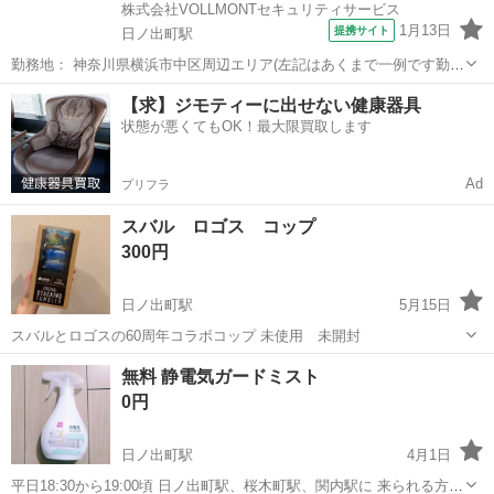
株式会社VOLLMONTセキュリティサービス
1月13日
提携サイト
日ノ出町駅
勤務地： 神奈川県横浜市中区周辺エリア(左記はあくまで一例です勤務
地多数あり) 日ノ出町駅 徒歩5分 ／ 桜木町駅 徒歩5分 ／ 伊勢佐木長者
神奈川
横浜市
日ノ出町駅
警備員
【求】ジモティーに出せない健康器具
町駅 徒歩5分 週勤務日時： 週1日~ 09:00〜18:00／20:00〜0...
状態が悪くてもOK！最大限買取します
Ad
プリフラ
スバル ロゴス コップ
300円
日ノ出町駅
5月15日
スバルとロゴスの60周年コラボコップ 未使用 未開封
神奈川
横浜市
日ノ出町駅
食器
ロゴス
無料 静電気ガードミスト
0円
日ノ出町駅
4月1日
平日18:30から19:00頃 日ノ出町駅、桜木町駅、関内駅に 来られる方