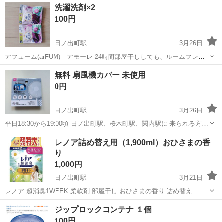
神奈川
横浜市
日ノ出町駅
洗濯用品
アイアン
洗濯洗剤×2
100円
日ノ出町駅
3月26日
アフューム(arFUM) アモーレ 24時間部屋干ししても、ルームフレグ
ランス級。お花畑のような香り。アロマ消臭。 『アフューム』は、パ
神奈川
横浜市
日ノ出町駅
洗濯用品
アモーレ
無料 扇風機カバー 未使用
フュームのような香りが特長のお花型のジェルタイプボール型洗濯洗
0円
剤。 洗浄力...
日ノ出町駅
3月26日
平日18:30から19:00頃 日ノ出町駅、桜木町駅、関内駅に 来られる方
ご連絡お待ちしております。 他の地域でも 対応できるところもありま
神奈川
横浜市
日ノ出町駅
その他
無料
レノア詰め替え用（1,900ml）おひさまの香
す。 ご相談ください。
り
1,000円
日ノ出町駅
3月21日
レノア 超消臭1WEEK 柔軟剤 部屋干し おひさまの香り 詰め替え
1900mL [大容量] 匂いがあまり好きでは無かったため、開封済みです
神奈川
横浜市
日ノ出町駅
洗濯用品
おひさま
ジップロックコンテナ １個
が出品します。 同じ柔軟剤にて、他に小さいサイズがあり、捨てるの
100円
がもったいなく...