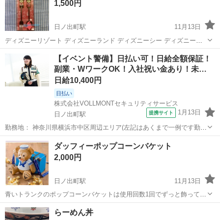
1,500円
ませんが 小さな傷や...
日ノ出町駅
11月13日
ディズニーリゾート ディズニーランド ディズニーシー ディズニー
2014クリスマス スプーン＆フォークセット 未開封ですが外箱スレ傷
神奈川
横浜市
日ノ出町駅
生活雑貨
フォーク
【イベント警備】日払い可！日給全額保証！
あり 少し箱上部が湾曲してます 古い物なので、箱は黄変が少しありと
副業・WワークOK！入社祝い金あり！未…
ても綺麗というわけでは...
日給10,400円
日払い
株式会社VOLLMONTセキュリティサービス
1月13日
提携サイト
日ノ出町駅
勤務地： 神奈川県横浜市中区周辺エリア(左記はあくまで一例です勤務
地多数あり) 日ノ出町駅 徒歩5分 ／ 桜木町駅 徒歩5分 ／ 伊勢佐木長者
神奈川
横浜市
日ノ出町駅
警備員
ダッフィーポップコーンバケット
町駅 徒歩5分 週勤務日時： 週1日~ 09:00〜18:00／20:00〜0...
2,000円
日ノ出町駅
11月13日
青いトランクのポップコーンバケットは使用回数1回でずっと飾ってい
ました 少しだけ薄い汚れが蓋部分に着いてしまっています 桜木町駅、
神奈川
横浜市
日ノ出町駅
生活雑貨
バケット
らーめん丼
みなとみらい駅、野毛辺りで手渡し可能な方 ディズニーランド ディズ