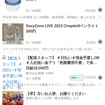
日ノ出町駅
3月18日
平日18:30から19:00頃 日ノ出町駅、桜木町駅、関内駅に 来られる方
ご連絡お待ちしております。 他の地域でも 対応できるところもありま
神奈川
横浜市
日ノ出町駅
調理器具
ジップロック
SexyZone LIVE 2023 ChapterIIペンライト
す。 ご相談ください。
300円
日ノ出町駅
3月8日
ファンクラブをやめたので、ぜひどなたか好きな方にと思いお安く出
しました。 ライブで一回使用 点灯確認済み 京急線日ノ出町駅でのお
神奈川
横浜市
日ノ出町駅
生活雑貨
ペンライト
【配送スタッフ】 ＃日払い＃現金手渡しOK
渡し アイドルグッズ ペンライト セクシーゾーン タイムレス
＃入社祝い金アリ「初期費用不要」で未…
日給18,000円
株式会社貴順 ※008
7月24日
提携サイト
日ノ出町駅
＼稼げる！配送ドライバー大募集スタート！／ 通販などで購入された
荷物を運ぶお仕事です♪ 大手宅配会社から依頼を受け、 近隣のご自宅
神奈川
横浜市
日ノ出町駅
物流
【求】古いお人形、お譲りください
や会社に配送します！ 1．とにかく稼げるお仕事です！ ￣￣￣￣￣￣
状態が悪くてもOK！最大限買取します
￣￣￣￣￣...