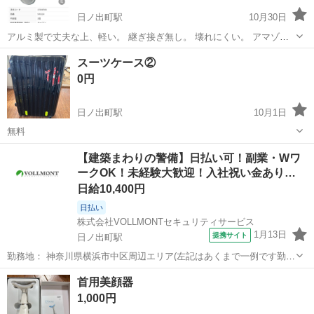
日ノ出町駅
10月30日
アルミ製で丈夫な上、軽い。 継ぎ接ぎ無し。 壊れにくい。 アマゾン
に似た商品がありました。 ↓
神奈川
横浜市
日ノ出町駅
調理器具
アルミ
スーツケース②
https://www.amazon.co.jp/%E5%89%8D%E5%B7%9D%E9%87%9...
0円
日ノ出町駅
10月1日
無料
神奈川
横浜市
日ノ出町駅
生活雑貨
スーツケース
【建築まわりの警備】日払い可！副業・Wワ
ークOK！未経験大歓迎！入社祝い金あり…
日給10,400円
日払い
株式会社VOLLMONTセキュリティサービス
1月13日
提携サイト
日ノ出町駅
勤務地： 神奈川県横浜市中区周辺エリア(左記はあくまで一例です勤務
地多数あり) 日ノ出町駅 徒歩5分 ／ 桜木町駅 徒歩5分 ／ 伊勢佐木長者
神奈川
横浜市
日ノ出町駅
警備員
首用美顔器
町駅 徒歩5分 週勤務日時： 週1日~ 09:00〜18:00／20:00〜0...
1,000円