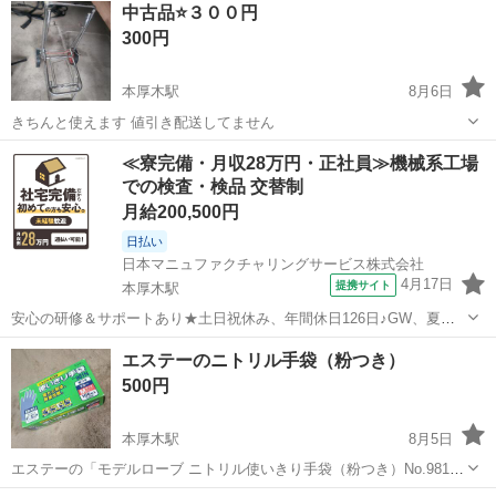
中古品⭐️３００円
300円
本厚木駅
8月6日
きちんと使えます 値引き配送してません
神奈川
厚木市
本厚木駅
家庭用品
≪寮完備・月収28万円・正社員≫機械系工場
での検査・検品 交替制
月給200,500円
日払い
日本マニュファクチャリングサービス株式会社
4月17日
提携サイト
本厚木駅
安心の研修＆サポートあり★土日祝休み、年間休日126日♪GW、夏
季、年末年始休暇アリ！夜間利用できる格安食堂や便利な売店完備 人
神奈川
厚木市
本厚木駅
その他
エステーのニトリル手袋（粉つき）
気の工場のお仕事/yoko180803 ＯＡ機器部品の検査（顕微鏡を使用し
500円
ての検査作業）のお仕...
本厚木駅
8月5日
エステーの「モデルローブ ニトリル使いきり手袋（粉つき）No.981」
です。ブルーのMサイズで、1箱100枚入りです。油や薬品に強いニト