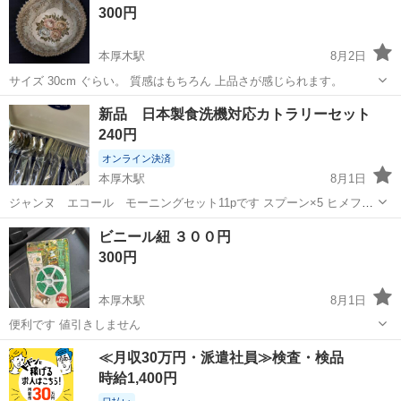
300円
かれたクリアな容...
本厚木駅
8月2日
サイズ 30cm ぐらい。 質感はもちろん 上品さが感じられます。
神奈川
厚木市
本厚木駅
家庭用品
ビンテージ
新品 日本製食洗機対応カトラリーセット
240円
オンライン決済
本厚木駅
8月1日
ジャンヌ エコール モーニングセット11pです スプーン×5 ヒメフォ
ーク×5 バターナイフ×1 日本製 食洗機対応です いただいたのですが
神奈川
厚木市
本厚木駅
食器
ジャンヌ
ビニール紐 ３００円
普段使ってるものがあるため 出品します ネットでは新品1200〜1500
300円
円ほど...
本厚木駅
8月1日
便利です 値引きしません
神奈川
厚木市
本厚木駅
生活雑貨
ビニール
≪月収30万円・派遣社員≫検査・検品
時給1,400円