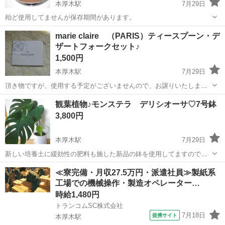
本厚木駅
7月29日
殆ど使用してませんが保存期間があります。
神奈川
厚木市
本厚木駅
調理器具
marie claire （PARIS）ティースプーン・デ
ザートフォークセット♪
1,500円
本厚木駅
7月29日
頂き物ですが、使用する予定がございませんので、お譲りいたしま
す。 全て新品未使用です。 発送でも承りますが、送料別途必要になり
神奈川
厚木市
本厚木駅
食器
デザート
観葉植物♪モンステラ デリシオーサ♡7号鉢
ますことをご了承ください。
3,800円
本厚木駅
7月29日
新しい培養土に緩効性の肥料も施した新品の鉢を使用してますので、
虫などの心配ないとは思いますが、一応、虫予防のためにオルトラン
神奈川
厚木市
本厚木駅
その他
モンステラ
≪寮完備・月収27.5万円・派遣社員≫製紙系
も混ぜてあります。 株分けしたモンステラが、3株入っています。 植
工場での機械操作・製造オペレーター…
え替えの必要がありませんの...
時給1,480円
トランコムSC株式会社
7月18日
提携サイト
本厚木駅