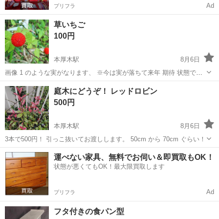
Ad
プリフラ
草いちご
100円
本厚木駅
8月6日
画像 1 のような実がなります、 ※今は実が落ちて来年 期待 状態で
す。 1ポット100円！5ボットぐらい用意できます。
神奈川
厚木市
本厚木駅
家庭用品
ポット
庭木にどうぞ！ レッドロビン
500円
本厚木駅
8月6日
3本で500円！ 引っこ抜いてお渡しします。 50cm から 70cm ぐらい！
神奈川
厚木市
本厚木駅
家庭用品
レッドロビン
運べない家具、無料でお伺い＆即買取もOK！
状態が悪くてもOK！最大限買取します
Ad
プリフラ
フタ付きの食パン型