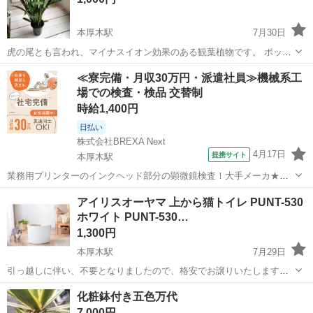
本厚木駅
7月30日
虎の尾とも言われ、マイナスイオン効果のある観葉植物です。 ポット
サイズは12cm 、高さ55cm ぐらい。 株数が多く、植え替えれば増え
神奈川
厚木市
本厚木駅
家庭用品
≪寮完備・月収30万円・派遣社員≫機械系工
ますよ！
場での検査・検品 交替制
時給1,400円
日払い
株式会社BREXA Next
4月17日
提携サイト
本厚木駅
業務用プリンターのインクヘッド部分の顕微鏡検査！大手メーカ★事
前の工場見学OK！自社正社員登用制度あり！20代～40代の幅広い年齢
神奈川
厚木市
本厚木駅
その他
アイリスオーヤマ 上から猫トイレ PUNT-530
の男女活躍中♪カップルや友達同士での応募もOK♪格安の社員食堂利用
ホワイト PUNT-530…
OK！《神奈川県厚木市》 ...
1,300円
本厚木駅
7月29日
引っ越しに伴い、不要となりましたので、格安でお譲りいたします。
使用に伴う、多少のスレや落としきれない底面の汚れあり 温水洗浄、
神奈川
厚木市
本厚木駅
その他
化粧鉢付き五色万代
アルコール除菌済 においについても完全除去とまではいかないですが
7,000円
気にならない程...