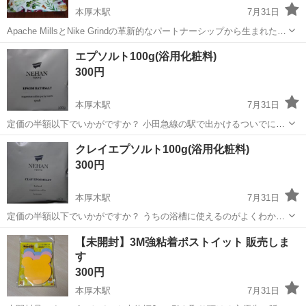
本厚木駅
7月31日
Apache MillsとNike Grindの革新的なパートナーシップから生まれたプ
レミアムソリューション、Gravity Kitchen Comfort Matです。 快適性
神奈川
厚木市
本厚木駅
調理器具
エプソルト100g(浴用化粧料)
と耐久性、そしてモダンなライフスタイルを追求...
300円
本厚木駅
7月31日
定価の半額以下でいかがですか？ 小田急線の駅で出かけるついでにお
渡しできる時もあります。
神奈川
秦野市
本厚木駅
家庭用品
クレイエプソルト100g(浴用化粧料)
300円
本厚木駅
7月31日
定価の半額以下でいかがですか？ うちの浴槽に使えるのがよくわから
ないため、出品しました。詳しくはご自分で調べてください。 小田急
神奈川
秦野市
本厚木駅
家庭用品
【未開封】3M強粘着ポストイット 販売しま
線の駅で出かけるついでにお渡しできる時もあります。
す
300円
本厚木駅
7月31日