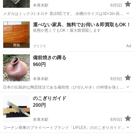
本厚木駅
8月5日
メダカはミックス( オロチ 系)10匹です。 水槽のサイズは32×16×高さ
24cmぐらい。 水草は アナカリスと浮き草です。
神奈川
厚木市
本厚木駅
家庭用品
運べない家具、無料でお伺い＆即買取もOK！
状態が悪くてもOK！最大限買取します
Ad
プリフラ
備前焼きの蹲る
960円
本厚木駅
8月5日
日本の伝統的な陶芸技法である備前焼（びぜんやき）の特徴を強く持
った花器（うずくまる、または一輪挿し）です。備前焼の大きな特徴
神奈川
厚木市
本厚木駅
家庭用品
釉薬
のこぎりガイド
と魅力は以下の通りです。備前焼の特徴釉薬を使わない：絵付けをせ
200円
ず、土そのものの風合いを生かします。焼...
本厚木駅
8月5日
コーナン商事のプライベートブランド「LIFLEX」ののこぎりガイドで
す。木材の切断角度を90度や45度（斜め切り含む）に固定できる補助