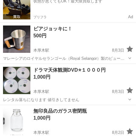
状態が悪くてもOK！最大限買取します
OK！《神奈川県厚木市》 ...
Ad
プリフラ
ビアジョッキに！
500円
本厚木駅
8月3日
マレーシアのロイヤルセランゴール（Royal Selangor）製のピュータ
ー（錫）タンブラーです。錫97% 本体にはハンマー打ち（槌目）加工
神奈川
厚木市
本厚木駅
食器
ドラマ天体観測DVD⭐️１０００円
が施されており、持ち手と底にはチーク材の木がアクセントとして使
1,000円
用されています。 錫...
本厚木駅
8月3日
レンタル落ちになります 値引きしてません
神奈川
厚木市
本厚木駅
食器
天体観測
無印良品のガラス密閉瓶
1,000円
本厚木駅
8月2日