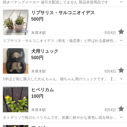
焼きペヤングメーカー 値引き配送してません 新品未使用品です
神奈川
厚木市
本厚木駅
調理器具
ペヤング
リプサリス・サルコニオイデス
500円
本厚木駅
8月4日
リプサリス・サルコニオイデス（和名：猿恋葦）と呼ばれる森林性サ
ボテンです。米粒のような短い茎が繋がっていく個性的な形状で、成
神奈川
厚木市
本厚木駅
家庭用品
犬用リュック
長すると垂れ下がって育ちます。空中湿度を好むため、霧吹きをして
500円
あげると喜ぶサボテンです。 ※セットで...
本厚木駅
8月4日
1年ほど前に購入したわんちゃん、猫ちゃん用のリュックです。 【サ
イズ】縦：50cm、横：35cm、奥行き：26cm 底: 30cm（大体です）
神奈川
厚木市
本厚木駅
その他
ヒペリカム
【傷などの状態】とくに目立った傷はありませんが一度トイプードル
100円
を入れたことがあり...
本厚木駅
8月4日
オトギリソウ科のヒペリカムです。初夏に鮮やかな黄色い花を咲か
せ、その後、観賞用として人気のある実をつけます。和洋問わずどん
神奈川
厚木市
本厚木駅
家庭用品