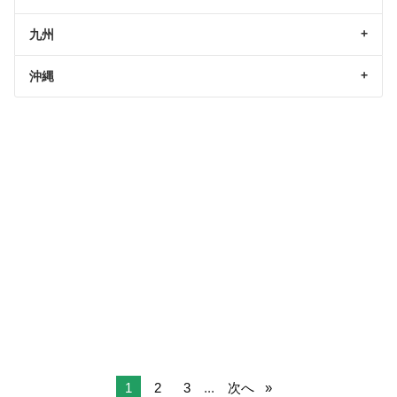
九州
沖縄
1
2
3
...
次へ