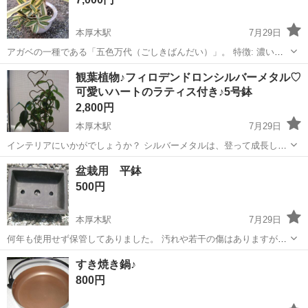
本厚木駅
7月29日
アガベの一種である「五色万代（ごしきばんだい）」。 特徴: 濃い緑
色の葉に、淡緑色の中央線と黄色の斑（ストライプ）が入る美しいコ
神奈川
厚木市
本厚木駅
家庭用品
観葉植物♪フィロデンドロンシルバーメタル♡
ントラストが特徴です。 育て方: 日当たりと水はけの良い場所を好
可愛いハートのラティス付き♪5号鉢
み、日本の夏でも比較的管理しやす...
2,800円
本厚木駅
7月29日
インテリアにいかがでしょうか？ シルバーメタルは、登って成長して
いきますのでハートのラティスに這わせてみました。 とても綺麗な銀
神奈川
厚木市
本厚木駅
家庭用品
ラティス
盆栽用 平鉢
色の葉っぱがインテリアとしても素敵です。 ラティスの色はゴールド
500円
です。 ラティス...
本厚木駅
7月29日
何年も使用せず保管してありました。 汚れや若干の傷はありますが、
まだまだ使用できるかと存じます。
神奈川
厚木市
本厚木駅
その他
平鉢
すき焼き鍋♪
800円