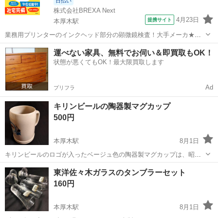
日払い
株式会社BREXA Next
4月23日
提携サイト
本厚木駅
業務用プリンターのインクヘッド部分の顕微鏡検査！大手メーカ★事
前の工場見学OK！自社正社員登用制度あり！20代～40代の幅広い年齢
神奈川
厚木市
本厚木駅
その他
運べない家具、無料でお伺い＆即買取もOK！
の男女活躍中♪カップルや友達同士での応募もOK♪格安の社員食堂利用
状態が悪くてもOK！最大限買取します
OK！《神奈川県厚木市》 ...
Ad
プリフラ
キリンビールの陶器製マグカップ
500円
本厚木駅
8月1日
キリンビールのロゴが入ったベージュ色の陶器製マグカップは、昭和
レトロな雰囲気が特徴のコレクターズアイテムです。サイズは高さ約
神奈川
厚木市
本厚木駅
食器
東洋佐々木ガラスのタンブラーセット
12.5cm、飲み口の直径約8cm、底の直径は約9.5cmです。 ※使用感あ
160円
りますが インテリア、 ...
本厚木駅
8月1日