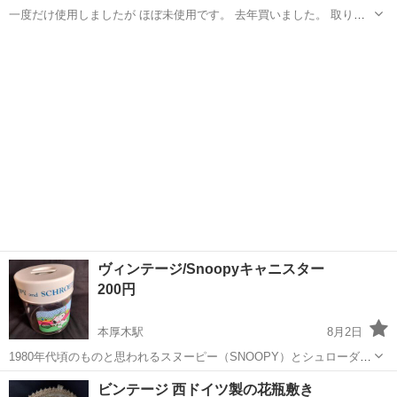
一度だけ使用しましたが ほぼ未使用です。 去年買いました。 取りに
来てくださる方よろしくお願いします。
神奈川
厚木市
本厚木駅
調理器具
無印良品
ヴィンテージ/Snoopyキャニスター
200円
本厚木駅
8月2日
1980年代頃のものと思われるスヌーピー（SNOOPY）とシュローダー
（SCHROEDER）がデザインされたヴィンテージのキャニスター（保
神奈川
厚木市
本厚木駅
食器
キャニスター
ビンテージ 西ドイツ製の花瓶敷き
存容器）です。 デザイン: テニスを楽しむスヌーピーのイラストが描