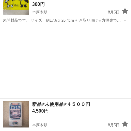
300円
本厚木駅
8月5日
未開封品です。 サイズ 約17.6 x 26.4cm 引き取り頂ける方優先で販
売します。
神奈川
厚木市
本厚木駅
調理器具
パンダ
新品⭐️未使用品⭐️４５００円
4,500円
本厚木駅
8月5日