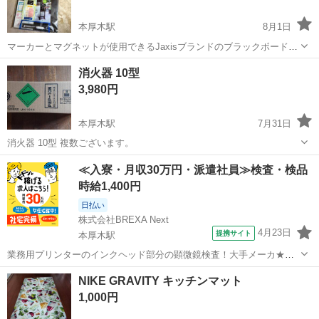
本厚木駅
8月1日
マーカーとマグネットが使用できるJaxisブランドのブラックボード
（Mサイズ）です。 サイズ: 約 幅332mm × 高さ442mm × 厚さ8mm 特
神奈川
厚木市
本厚木駅
その他
ブラックボード
消火器 10型
徴: マグネット対応の薄型スチールボードで、タテ・ヨコ両方の向きで
3,980円
壁...
本厚木駅
7月31日
消火器 10型 複数ございます。
神奈川
厚木市
本厚木駅
防災、セキュリティ
消火器
≪入寮・月収30万円・派遣社員≫検査・検品
時給1,400円
日払い
株式会社BREXA Next
4月23日
提携サイト
本厚木駅
業務用プリンターのインクヘッド部分の顕微鏡検査！大手メーカ★事
前の工場見学OK！自社正社員登用制度あり！20代～40代の幅広い年齢
神奈川
厚木市
本厚木駅
その他
NIKE GRAVITY キッチンマット
の男女活躍中♪カップルや友達同士での応募もOK♪格安の社員食堂利用
1,000円
OK！《神奈川県厚木市》 ...