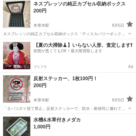
神奈川
厚木市
本厚木駅
調理器具
ネスプレッソの純正カプセル収納ボックス
リルゴム製で、食品衛生法に適合しています。 ※2〜3枚、使っており
200円
ます。 気になさらない...
本厚木駅
8月5日
ネスプレッソの純正カプセル収納ボックス「ディスカバリーボック
ス」です。ブラックのケースに36個のカプセルを収納可能で、天面に
神奈川
厚木市
本厚木駅
家庭用品
【夏の大掃除🧹】いらない人形、査定します❗️
はカプセルの種類が記載されています。サイズは約26cm x 26cm x
状態が悪くてもOK！最大限買取します
4cm ※小物入れ 、整理...
Ad
プリフラ
反射ステッカー、1枚100円！
200円
本厚木駅
8月5日
「タバコポイ捨て禁止」反射ステッカーで、防水・耐候性に優れてい
ます。夜間でも目立ちやすい反射素材を使用しており、電柱などに貼
神奈川
厚木市
本厚木駅
その他
ステッカー
水槽&水草付きメダカ
り付けやすいポリ塩化ビニル製です。サイズは約20x30cm ※シワがあ
1,000円
りますが、2枚セットで200円！