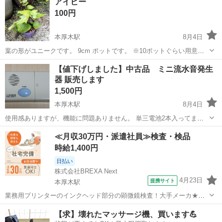
アイビー
な雰囲気にも合い、日なたから半日陰で育てることができます。 ※サ
100円
イズ9cm 、高さ25cm ぐらい。 ...
本厚木駅
8月4日
葉の形がユニークです。 9cm ポットです。 ※10ポットぐらい用意で
きます。
神奈川
厚木市
本厚木駅
家庭用品
【値下げしました】中古品 ミニ流水音発生
器 販売します
1,500円
本厚木駅
8月4日
使用感ありますが、機能に問題ありません。 単三電池2本入ってま
す。動作確認済み サイズ 11 x 7 x 2cm 厚さ 引き取りに来て頂ける
神奈川
厚木市
本厚木駅
家庭用品
ありません
≪月収30万円・派遣社員≫検査・検品
方歓迎ですが、近隣の市町村でしたらお届けも可能ですので、先ず
時給1,400円
は、お問い合わせ下...
日払い
株式会社BREXA Next
4月23日
提携サイト
本厚木駅
業務用プリンターのインクヘッド部分の顕微鏡検査！大手メーカ★事
前の工場見学OK！自社正社員登用制度あり！20代～40代の幅広い年齢
神奈川
厚木市
本厚木駅
その他
【求】壊れたマッサージ機、買います💪
の男女活躍中♪カップルや友達同士での応募もOK♪格安の社員食堂利用