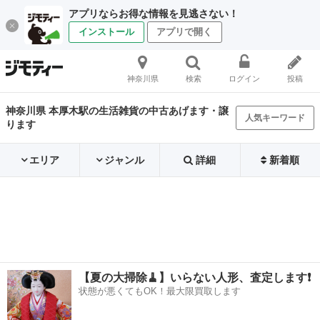
アプリならお得な情報を見逃さない！
インストール
アプリで開く
神奈川県
検索
ログイン
投稿
神奈川県 本厚木駅の生活雑貨の中古あげます・譲
人気キーワード
ります
エリア
ジャンル
詳細
新着順
【夏の大掃除🧹】いらない人形、査定します❗️
状態が悪くてもOK！最大限買取します