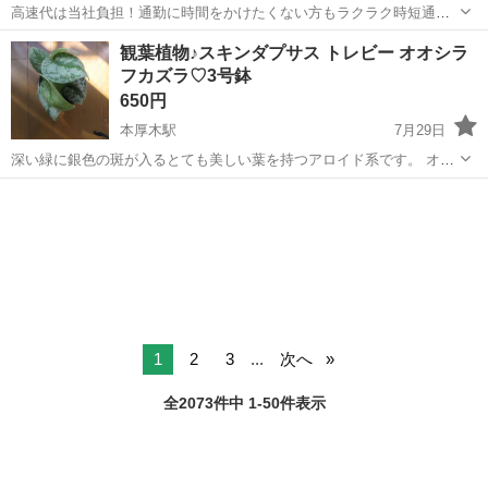
高速代は当社負担！通勤に時間をかけたくない方もラクラク時短通
勤！＜プリンターに使用する部分の製造補助作業/未経験者歓迎/高速代
神奈川
厚木市
本厚木駅
その他
観葉植物♪スキンダプサス トレビー オオシラ
支給！！＞ お仕事内容 大手企業でプリンター部品製造のお仕事。 ＜
フカズラ♡3号鉢
主な作業＞ ・顕微鏡での検査...
650円
本厚木駅
7月29日
深い緑に銀色の斑が入るとても美しい葉を持つアロイド系です。 オオ
シラフカズラは、スキンダプサスの中でも10㎝×7～8㎝の大きな葉を
神奈川
厚木市
本厚木駅
その他
観葉植物
もつタイプです。 ポトスと同様につるで伸びて行きますので、支柱に
這わせたり、ハンギング...
1
2
3
...
次へ
全2073件中 1-50件表示