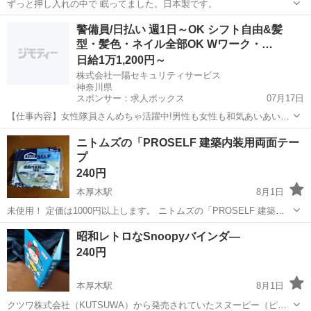
ずっと押し入れの中で 眠ってました。日本製です。
神奈川
厚木市
本厚木駅
食器
東洋佐々木ガラス
警備員/日払い 週1日～OK シフト自由&髪
型・髪色・ネイル全部OK Wワーク・…
日給1万1,200円～
株式会社一陽セキュリティサービス
神奈川県
スポンサー：求人ボックス
07月17日
【仕事内容】女性隊員さんめちゃ活躍中!男性も女性も和気あいあいや
ってます 今回お任せするお仕事は… 通行する歩行者・車の案内のほか
アルバイト・パート
ニトムズの「PROSELF 建築内装用両面テー
パン屋さんでの見守り警備など! 季節によってはイベントの警備も お
プ
任せいたします / ウチは男性も...
240円
本厚木駅
8月1日
未使用！ 定価は1000円以上します。 ニトムズの「PROSELF 建築内
装用両面テープ No.515」です。 🛠️ 主な特徴 体に優しい設計: 厚生労
神奈川
厚木市
本厚木駅
家庭用品
プラスチック
昭和レトロなSnoopyバインダ―
働省が定める室内濃度指針値をクリアした低VOC（揮発性有機化合
240円
物）タイプ...
本厚木駅
8月1日
クツワ株式会社（KUTSUWA）から発売されていたスヌーピー（ピー