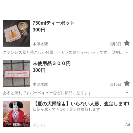
750mlティーポット
300円
本厚木駅
8月6日
ステンレス蓋と茶こしが付属したガラス製ティーポットです。 透明な
デザインで茶葉が広がる様子を楽しめるため、紅茶や中国茶、花茶な
神奈川
厚木市
本厚木駅
調理器具
未使用品３００円
どに適しています。 ※未使用。
300円
本厚木駅
8月6日
あると便利ですバーベキューなどに新品になります
神奈川
厚木市
本厚木駅
調理器具
バーベキュー
【夏の大掃除🧹】いらない人形、査定します❗️
状態が悪くてもOK！最大限買取します
Ad
プリフラ