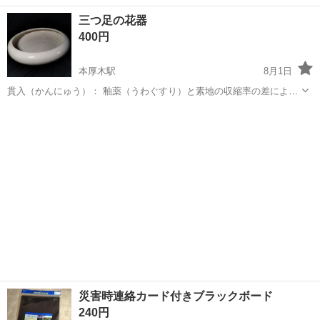
ナッツ）の昭和レトロなバインダ―。 デザイン: 鮮やかなブルーの背
神奈川
厚木市
本厚木駅
手帳
バインダ
三つ足の花器
景に、黄色いシャツを着たチャーリー・ブラウンと複数のスヌーピー
400円
が描かれています。 製品タイプ...
本厚木駅
8月1日
貫入（かんにゅう）： 釉薬（うわぐすり）と素地の収縮率の差によっ
て生じる細かいひび割れ模様が見られます。 三つ足： 安定性を保つた
神奈川
厚木市
本厚木駅
家庭用品
釉薬
めの3本の足が付いています。 乳白色の釉薬： 柔らかい白の色調が特
徴です。 ※サイズ 直径29...
災害時連絡カード付きブラックボード
240円