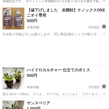
未開封品です。 ポストイット本体幅6cm 引き取り頂ける方優先で販売
します。
神奈川
厚木市
本厚木駅
その他
【値下げしました 未開封】ナノックスONE
ニオイ専用
500円
本厚木駅
7月30日
引き取り可能な方にお譲りします。 同じ商品2個セットでの取り引き
となります。
神奈川
厚木市
本厚木駅
洗濯用品
商品
ハイドロカルチャー 仕立てのポトス
500円
本厚木駅
7月30日
高さ12cm 〜15cm。 ライム 、マーブル、エンジョイ 、ステータス
が混植されております。 とても涼しげで癒されますよ！ 1個500円で
神奈川
厚木市
本厚木駅
家庭用品
ハイドロカルチャー
サンスベリア
す。
1,000円