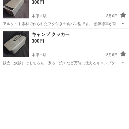
300円
本厚木駅
8月6日
アルタイト素材で作られたフタ付きの食パン型です。 熱伝導率が良
く、フタをして焼くことで、綺麗な四角い食パン（角食パン）を作る
神奈川
厚木市
本厚木駅
調理器具
食パン
キャンプ クッカー
ことができます。 中古です。
300円
本厚木駅
8月6日
飯盒（炊飯）はもちろん、煮る・焼くなど万能に使えるキャンプクッ
カーです。 ハンドルは折りたたんでコンパクトに収納できます。 サイ
神奈川
厚木市
本厚木駅
調理器具
クッカー
ズ 20×13×7(H)cmぐらい。