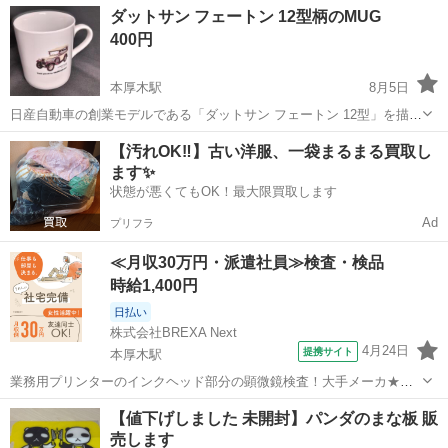
神奈川
厚木市
本厚木駅
その他
ダットサン フェートン 12型柄のMUG
具です。DIYで使用される2×4材や1×4材のカットに最適なサイズ設計
400円
になっています。 ...
本厚木駅
8月5日
日産自動車の創業モデルである「ダットサン フェートン 12型」を描い
たメモリアルノベルティグッズです。「Thank you all for 100,000,000
神奈川
厚木市
本厚木駅
食器
【汚れOK‼️】古い洋服、一袋まるまる買取し
cars!」というメッセージがデザインされています。オークシ...
ます✨
状態が悪くてもOK！最大限買取します
Ad
プリフラ
≪月収30万円・派遣社員≫検査・検品
時給1,400円
日払い
株式会社BREXA Next
4月24日
提携サイト
本厚木駅
業務用プリンターのインクヘッド部分の顕微鏡検査！大手メーカ★事
前の工場見学OK！自社正社員登用制度あり！20代～40代の幅広い年齢
神奈川
厚木市
本厚木駅
その他
【値下げしました 未開封】パンダのまな板 販
の男女活躍中♪カップルや友達同士での応募もOK♪格安の社員食堂利用
売します
OK！《神奈川県厚木市》 ...