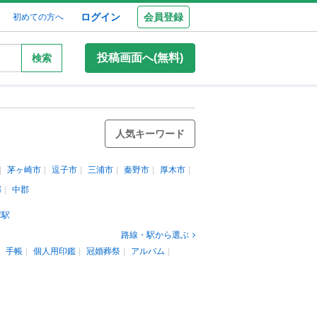
ログイン
会員登録
初めての方へ
投稿画面へ(無料)
検索
人気キーワード
茅ヶ崎市
逗子市
三浦市
秦野市
厚木市
郡
中郡
塚駅
路線・駅から選ぶ
手帳
個人用印鑑
冠婚葬祭
アルバム