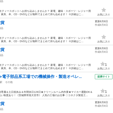
用品
モティースポットへお持ち込みしませんか？ 家電、趣味・スポーツ・レジャー用
具、本、CD・DVDなどが無料でまとめて持ち込めます！ ※詳細はこ...
お気に入り
更新8月8日
雑貨
作成8月8日
用品
モティースポットへお持ち込みしませんか？ 家電、趣味・スポーツ・レジャー用
具、本、CD・DVDなどが無料でまとめて持ち込めます！ ※詳細はこ...
お気に入り
更新8月8日
雑貨
作成8月8日
用品
1
モティースポットへお持ち込みしませんか？ 家電、趣味・スポーツ・レジャー用
具、本、CD・DVDなどが無料でまとめて持ち込めます！ ※詳細はこ...
お気に入り
≫電子部品系工場での機械操作・製造オペレ...
提携サイト
駅
その他
1
専属＆土日祝休み＆年間休日128日★クリーンルーム内作業★マイカー通勤OK＆
い制度あり！《茨城県常陸大宮市》 人気の工場のお仕事 ◇コネクタ製造工...
お気に入り
更新8月8日
雑貨
作成8月8日
用品