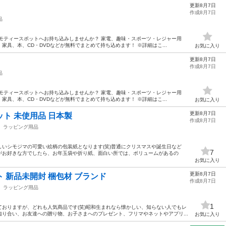
更新8月7日
作成8月7日
品
モティースポットへお持ち込みしませんか？ 家電、趣味・スポーツ・レジャー用
具、本、CD・DVDなどが無料でまとめて持ち込めます！ ※詳細はこ...
お気に入り
更新8月7日
作成8月7日
品
モティースポットへお持ち込みしませんか？ 家電、趣味・スポーツ・レジャー用
具、本、CD・DVDなどが無料でまとめて持ち込めます！ ※詳細はこ...
お気に入り
更新8月7日
ット 未使用品 日本製
作成8月7日
ラッピング用品
いシモジマの可愛い絵柄の包装紙となります(笑)普通にクリスマスや誕生日など
7
がお好きな方でしたら、お年玉袋や折り紙、面白い所では、ボリュームがあるの
お気に入り
更新8月7日
ト 新品未開封 梱包材 ブランド
作成8月7日
ラッピング用品
1
おりますが、どれも人気商品です(笑)昭和生まれなら懐かしい、知らない人でもレ
り合い、お友達への贈り物、お子さまへのプレゼント、フリマやネットやアプリ...
お気に入り