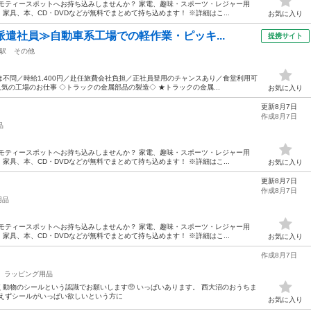
モティースポットへお持ち込みしませんか？ 家電、趣味・スポーツ・レジャー用
具、本、CD・DVDなどが無料でまとめて持ち込めます！ ※詳細はこ...
お気に入り
派遣社員≫自動車系工場での軽作業・ピッキ...
提携サイト
駅
その他
不問／時給1,400円／赴任旅費会社負担／正社員登用のチャンスあり／食堂利用可
気の工場のお仕事 ◇トラックの金属部品の製造◇ ★トラックの金属...
お気に入り
更新8月7日
作成8月7日
品
モティースポットへお持ち込みしませんか？ 家電、趣味・スポーツ・レジャー用
具、本、CD・DVDなどが無料でまとめて持ち込めます！ ※詳細はこ...
お気に入り
更新8月7日
作成8月7日
用品
モティースポットへお持ち込みしませんか？ 家電、趣味・スポーツ・レジャー用
具、本、CD・DVDなどが無料でまとめて持ち込めます！ ※詳細はこ...
お気に入り
作成8月7日
ラッピング用品
動物のシールという認識でお願いします🥺 いっぱいあります。 西大沼のおうちま
あえずシールがいっぱい欲しいという方に
お気に入り