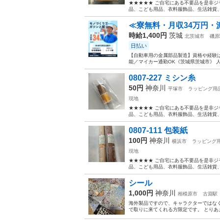
★★★★★ ご自宅にある不要品を是非ジ
品、こども用品、衣料服飾品、生活雑貨、家
≪寮無料・月収34万円・
時給1,400円
茨城
北茨城市
磯原
日払い
【自動車用の金属部品製造】資格や経験は
能／マイカー通勤OK《茨城県茨城市》 人
0807-227 ミシン糸
50円
神奈川
平塚市
ラッピング用
現地
★★★★★ ご自宅にある不要品を是非ジ
品、こども用品、衣料服飾品、生活雑貨、家
0807-111 包装紙
100円
神奈川
横浜市
ラッピング
現地
★★★★★ ご自宅にある不要品を是非ジ
品、こども用品、衣料服飾品、生活雑貨、家
シール
1,000円
神奈川
相模原市
古淵駅
海外製品ですので、キャラクターではなく
で取りに来てくれる方限定です。 とり