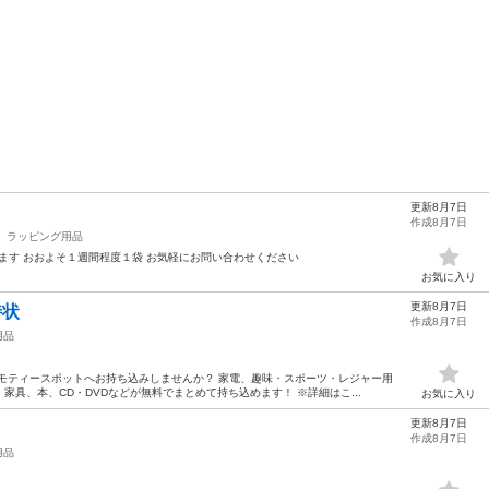
更新8月7日
作成8月7日
ラッピング用品
ります おおよそ１週間程度１袋 お気軽にお問い合わせください
お気に入り
更新8月7日
招待状
作成8月7日
用品
モティースポットへお持ち込みしませんか？ 家電、趣味・スポーツ・レジャー用
具、本、CD・DVDなどが無料でまとめて持ち込めます！ ※詳細はこ...
お気に入り
更新8月7日
作成8月7日
用品