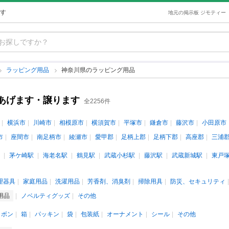
す
地元の掲示板 ジモティー
ラッピング用品
神奈川県のラッピング用品
あげます・譲ります
全2256件
横浜市
川崎市
相模原市
横須賀市
平塚市
鎌倉市
藤沢市
小田原市
市
座間市
南足柄市
綾瀬市
愛甲郡
足柄上郡
足柄下郡
高座郡
三浦
茅ケ崎駅
海老名駅
鶴見駅
武蔵小杉駅
藤沢駅
武蔵新城駅
東戸
理器具
家庭用品
洗濯用品
芳香剤、消臭剤
掃除用具
防災、セキュリティ
用品
ノベルティグッズ
その他
リボン
箱
パッキン
袋
包装紙
オーナメント
シール
その他