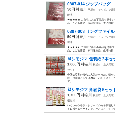
0807-014 ジップバッグ
50円
神奈川
平塚市
ラッピング用
現地
★★★★★ ご自宅にある不要品を是非ジ
品、こども用品、衣料服飾品、生活雑貨、家
0807-008 リングファイル
50円
神奈川
平塚市
ラッピング用
現地
★★★★★ ご自宅にある不要品を是非ジ
品、こども用品、衣料服飾品、生活雑貨、家
🐰シモジマ 包装紙 3本セ
1,000円
神奈川
横浜市
上大岡駅
セット
今回は昭和の時代に人気が有った、懐かし
に、包装紙としては勿論、バンドメイド
で、...
🐰シモジマ 角底袋 5セッ
1,700円
神奈川
横浜市
上大岡駅
梱包材
いくつかシモジマシリーズの物を投稿して
トロ感有るデザインで、オススメです！知