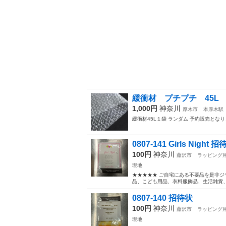
緩衝材 プチプチ 45L
1,000円
神奈川
厚木市
本厚木駅
緩衝材45L１袋 ランダム 予約販売とな
0807-141 Girls Night 
100円
神奈川
藤沢市
ラッピング
現地
★★★★★ ご自宅にある不要品を是非ジ
品、こども用品、衣料服飾品、生活雑貨、家
0807-140 招待状
100円
神奈川
藤沢市
ラッピング
現地