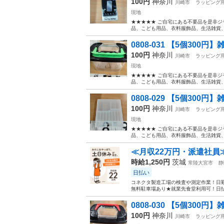
100円
神奈川
川崎市
ラッピング
現地
★★★★★ ご自宅にある不要品を是非ジ
品、こども用品、衣料服飾品、生活雑貨、家
0808-031 【5個300円】
100円
神奈川
川崎市
ラッピング
現地
★★★★★ ご自宅にある不要品を是非ジ
品、こども用品、衣料服飾品、生活雑貨、家
0808-029 【5個300円】
100円
神奈川
川崎市
ラッピング
現地
★★★★★ ご自宅にある不要品を是非ジ
品、こども用品、衣料服飾品、生活雑貨、家
≪月収22万円・派遣社員
時給1,250円
茨城
常陸大宮市
静
日払い
コネクタ製造工場の検査や測定作業！日勤
無料駐車場あり★就業先食堂利用可！日払
0808-030 【5個300円】
100円
神奈川
川崎市
ラッピング