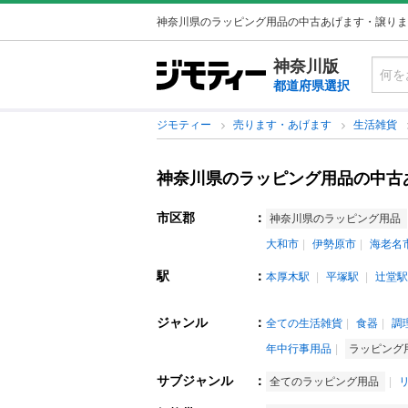
神奈川県のラッピング用品の中古あげます・譲りま
神奈川版
都道府県選択
ジモティー
売ります・あげます
生活雑貨
神奈川県のラッピング用品の中古
市区郡
：
神奈川県のラッピング用品
大和市
伊勢原市
海老名
駅
：
本厚木駅
平塚駅
辻堂駅
ジャンル
：
全ての生活雑貨
食器
調
年中行事用品
ラッピング
サブジャンル
：
全てのラッピング用品