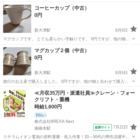
神奈川
横浜市
北山田駅
食器
スターバックス
コーヒーカップ（中古）
0円
新大津駅
8月6日
マグカップです。 とても柔らかい手触りです。 0円ですが、他の物と
合わせて購入お願い致します。
神奈川
横須賀市
新大津駅
食器
コーヒーカップ
マグカップ２個（中古）
0円
新大津駅
8月6日
旅行のお土産で購入しました。 0円ですが、他の物と合わせて購入お
願い致します。
神奈川
横須賀市
新大津駅
食器
マグカップ
≪月収35万円・派遣社員≫クレーン・フォー
クリフト・重機
時給1,600円
日払い
株式会社BREXA Next
7月21日
提携サイト
南橋本駅
リチウムイオン電池の原料運搬・投入作業！20～50代の男性活躍中★