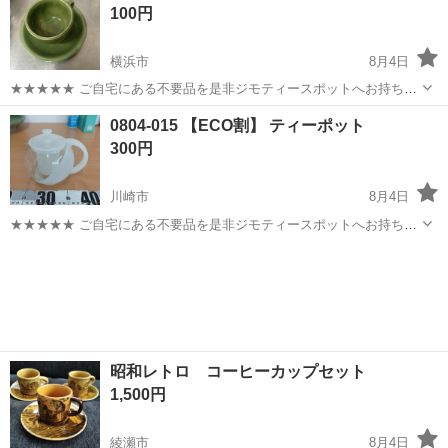
100円
ていただきます。 よろしくお願...
横浜市
8月4日
★★★★★ ご自宅にある不要品を是非ジモティースポットへお持ち込
みしませんか？ 家電、趣味・スポーツ・レジャー用品、こども用品、
神奈川
横浜市
食器
現地
0804-015 【ECO割】 ティーポット
衣料服飾品、生活雑貨、家具、本、CD・DVDなどが無料でまとめて持
300円
ち込めます！ ※詳細はこ...
川崎市
8月4日
★★★★★ ご自宅にある不要品を是非ジモティースポットへお持ち込
みしませんか？ 家電、趣味・スポーツ・レジャー用品、こども用品、
神奈川
川崎市
食器
ティーポット
衣料服飾品、生活雑貨、家具、本、CD・DVDなどが無料でまとめて持
ち込めます！ ※詳細はこ...
昭和レトロ コーヒーカップセット
1,500円
綾瀬市
8月4日