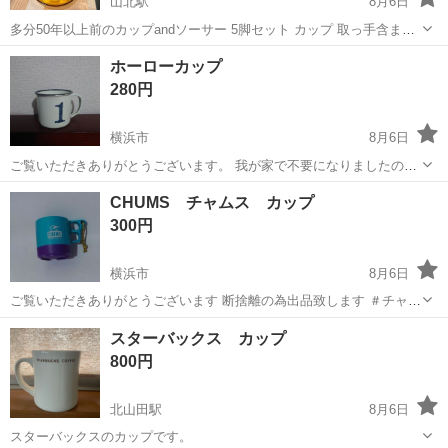
山北駅
8月6日
多分50年以上前のカップandソーサー 5脚セット カップ 取っ手含まず
直径8cmちょい ソーサー 直径 15cm弱 (素人採寸につき多少の誤差は
神奈川
足柄上郡
山北駅
食器
レトロ
ホーローカップ
ご了承ください) ガラス製だと思います。ガラスに多少の気泡などがあ
280円
るかもし...
横浜市
8月6日
ご覧いただきありがとうございます。 我が家で不要になりましたので
お譲り致します。 アンティークショップで購入しました。 飲み物を飲
神奈川
横浜市
食器
ホーロー
CHUMS チャムス カップ
むために使っていました。
300円
横浜市
8月6日
ご覧いただきありがとうございます 断捨離の為出品致します ＃チャム
ス CHUMS
神奈川
横浜市
食器
CHUMS
スターバックス カップ
800円
北山田駅
8月6日
スターバックスのカップです。