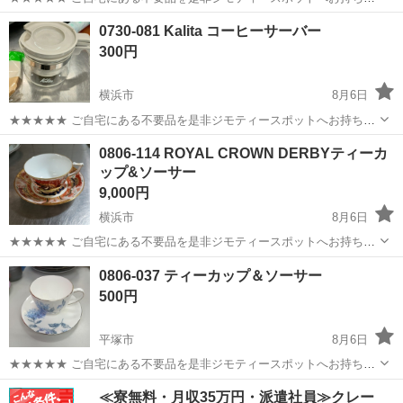
みしませんか？ 家電、趣味・スポーツ・レジャー用品、こども用品、
神奈川
川崎市
食器
コーヒードリッパースタンド
0730-081 Kalita コーヒーサーバー
衣料服飾品、生活雑貨、家具、本、CD・DVDなどが無料でまとめて持
300円
ち込めます！ ※詳細はこ...
横浜市
8月6日
★★★★★ ご自宅にある不要品を是非ジモティースポットへお持ち込
みしませんか？ 家電、趣味・スポーツ・レジャー用品、こども用品、
神奈川
横浜市
食器
Kalita
0806-114 ROYAL CROWN DERBYティーカ
衣料服飾品、生活雑貨、家具、本、CD・DVDなどが無料でまとめて持
ップ&ソーサー
ち込めます！ ※詳細はこ...
9,000円
横浜市
8月6日
★★★★★ ご自宅にある不要品を是非ジモティースポットへお持ち込
みしませんか？ 家電、趣味・スポーツ・レジャー用品、こども用品、
神奈川
横浜市
食器
ティーカップ
0806-037 ティーカップ＆ソーサー
衣料服飾品、生活雑貨、家具、本、CD・DVDなどが無料でまとめて持
500円
ち込めます！ ※詳細はこ...
平塚市
8月6日
★★★★★ ご自宅にある不要品を是非ジモティースポットへお持ち込
みしませんか？ 家電、趣味・スポーツ・レジャー用品、こども用品、
神奈川
平塚市
食器
ティーカップ
≪寮無料・月収35万円・派遣社員≫クレー
衣料服飾品、生活雑貨、家具、本、CD・DVDなどが無料でまとめて持