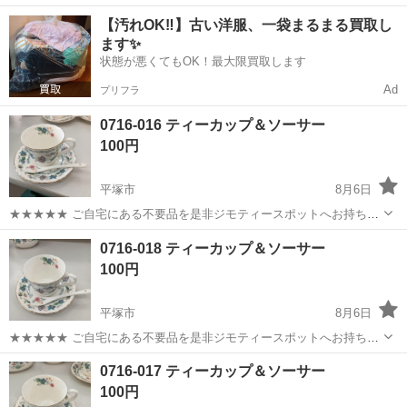
ワンルーム寮完備！赴任旅費会社負担！年間休日130日★フォークリフ
神奈川
相模原市
南橋本駅
その他
【汚れOK‼️】古い洋服、一袋まるまる買取し
ト免許お持ちの方、活躍中！就業先食堂利用可★《神奈川県相模原
ます✨
市》 人気の工場のお仕事 ◇電...
状態が悪くてもOK！最大限買取します
Ad
プリフラ
0716-016 ティーカップ＆ソーサー
100円
平塚市
8月6日
★★★★★ ご自宅にある不要品を是非ジモティースポットへお持ち込
みしませんか？ 家電、趣味・スポーツ・レジャー用品、こども用品、
神奈川
平塚市
食器
ティーカップ
0716-018 ティーカップ＆ソーサー
衣料服飾品、生活雑貨、家具、本、CD・DVDなどが無料でまとめて持
100円
ち込めます！ ※詳細はこ...
平塚市
8月6日
★★★★★ ご自宅にある不要品を是非ジモティースポットへお持ち込
みしませんか？ 家電、趣味・スポーツ・レジャー用品、こども用品、
神奈川
平塚市
食器
ティーカップ
0716-017 ティーカップ＆ソーサー
衣料服飾品、生活雑貨、家具、本、CD・DVDなどが無料でまとめて持
100円
ち込めます！ ※詳細はこ...