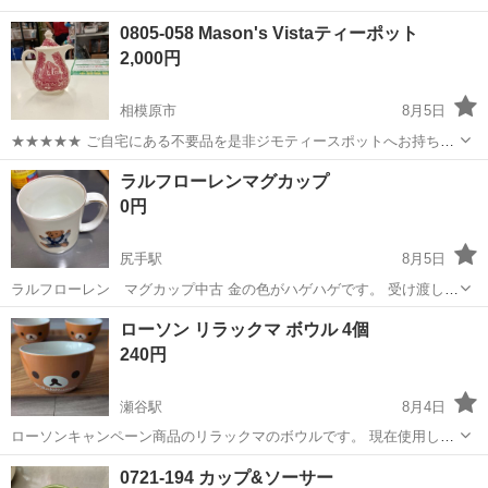
ワンルーム寮完備！赴任旅費会社負担！年間休日130日★フォークリフ
神奈川
相模原市
南橋本駅
その他
0805-058 Mason's Vistaティーポット
ト免許お持ちの方、活躍中！就業先食堂利用可★《神奈川県相模原
2,000円
市》 人気の工場のお仕事 ◇電...
相模原市
8月5日
★★★★★ ご自宅にある不要品を是非ジモティースポットへお持ち込
みしませんか？ 家電、趣味・スポーツ・レジャー用品、こども用品、
神奈川
相模原市
食器
ティーポット
ラルフローレンマグカップ
衣料服飾品、生活雑貨、家具、本、CD・DVDなどが無料でまとめて持
0円
ち込めます！ ※詳細はこ...
尻手駅
8月5日
ラルフローレン マグカップ中古 金の色がハゲハゲです。 受け渡し場
所 尻手駅改札口越しまたは ニトリ鶴見店入り口になります。
神奈川
横浜市
尻手駅
食器
ローソン リラックマ ボウル 4個
240円
瀬谷駅
8月4日
ローソンキャンペーン商品のリラックマのボウルです。 現在使用して
いないので出品します。 4つありますが、ひとつは欠けがあります。
神奈川
大和市
瀬谷駅
食器
リラックマ
0721-194 カップ&ソーサー
多少のお値段交渉は承ります。 引取りに来ていただける方限定とさせ