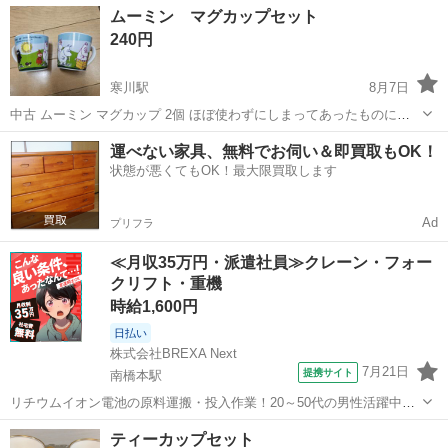
神奈川
高座郡
寒川駅
食器
マグカップ
ムーミン マグカップセット
ねがいします。
240円
寒川駅
8月7日
中古 ムーミン マグカップ 2個 ほぼ使わずにしまってあったものにな
ります。 小ぶりなマグカップです。 おまとめ歓迎します。お声かけ下
神奈川
高座郡
寒川駅
食器
マグカップ
運べない家具、無料でお伺い＆即買取もOK！
さい。 コメントのやり取りはきちんと最後までおねがいします。途中
状態が悪くてもOK！最大限買取します
から途切れるのはやめて...
Ad
プリフラ
≪月収35万円・派遣社員≫クレーン・フォー
クリフト・重機
時給1,600円
日払い
株式会社BREXA Next
7月21日
提携サイト
南橋本駅
リチウムイオン電池の原料運搬・投入作業！20～50代の男性活躍中★
ワンルーム寮完備！赴任旅費会社負担！年間休日130日★フォークリフ
神奈川
相模原市
南橋本駅
その他
ティーカップセット
ト免許お持ちの方、活躍中！就業先食堂利用可★《神奈川県相模原