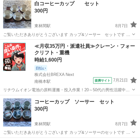
白コーヒーカップ セット
300円
東林間駅
8月7日
ご覧いただきありがとうございます カップ&ソーサー セットです 自
宅食器棚にて長期保管、箱はありません
神奈川
相模原市
東林間駅
食器
コーヒーカップ
≪月収35万円・派遣社員≫クレーン・フォー
クリフト・重機
時給1,600円
日払い
株式会社BREXA Next
7月21日
提携サイト
南橋本駅
リチウムイオン電池の原料運搬・投入作業！20～50代の男性活躍中★
ワンルーム寮完備！赴任旅費会社負担！年間休日130日★フォークリフ
神奈川
相模原市
南橋本駅
その他
コーヒーカップ ソーサー セット
ト免許お持ちの方、活躍中！就業先食堂利用可★《神奈川県相模原
300円
市》 人気の工場のお仕事 ◇電...
東林間駅
8月7日
ご覧いただきありがとうございます カップ&ソーサーのセットです 自
宅棚にて長期保管、箱はありません