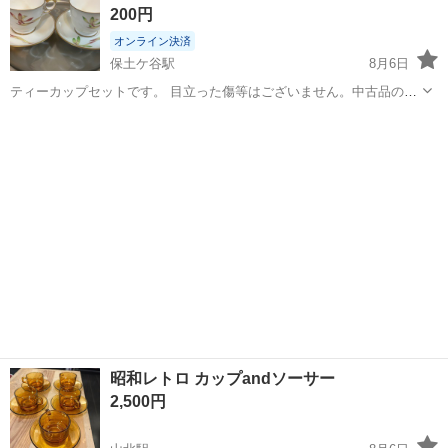
200円
市》 人気の工場のお仕事 ◇電...
オンライン決済
保土ケ谷駅
8月6日
ティーカップセットです。 目立った傷等はございません。中古品のた
め、少しの傷や汚れにご理解がある方のみでお願いいたします。 8月
神奈川
横浜市
保土ケ谷駅
食器
ティーカップ
15日まで、できるだけ早くとりにきてくれる方を優先させていただき
ます。 よろしくおねがいします。
昭和レトロ カップandソーサー
2,500円