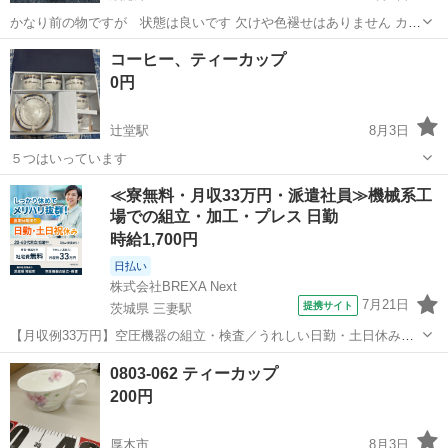
かなり前の物ですが 状態は良いです 欠けや色褪せはありません カッ
プの直径 7cm位 ソーサーの直径 １４．５cmと１８cm
神奈川
綾瀬市
食器
コーヒー、ティーカップ
0円
辻堂駅
8月3日
５つはいっています
神奈川
藤沢市
辻堂駅
食器
≪寮無料・月収33万円・派遣社員≫機械系工
場での組立・加工・プレス 日勤
時給1,700円
日払い
株式会社BREXA Next
7月21日
提携サイト
茨城県 三妻駅
【月収例33万円】空圧機器の組立・検査／うれしい日勤・土日休み／
無料の社宅付き◎ 人気の工場のお仕事 ◇空気圧制御機器製品の組立・
茨城
常総市
三妻駅
その他
0803-062 ティーカップ
検査作業◇ ・調整機器の組立作業 ★工場未経験者でも安心して働ける
200円
環境になります。 ★細...
厚木市
8月3日