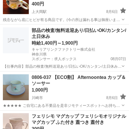
400円
上大岡駅
8月6日
残念ながら底にヒビが有る商品です。(今の所は漏れる事は御座いませ
んが、鑑賞用として投稿です。ご理解下さい。)元々下にカップが付い
神奈川
横浜市
上大岡駅
食器
TAITU
部品の検査/無料送迎あり/日払いOK/カンタン/
ていた商品ですが、破損して欠損しております。セットで5000円する
土日休み
商品ですが、ティーポットのみの...
時給1,400円～1,900円
キャリアリンクファクトリー株式会社
神奈川県
スポンサー：求人ボックス
08月07日
【仕事内容】部品の検査/無料送迎あり/日払いOK/カンタン/土日休み <
給与> 時給1400～1900円 <勤務地> 神奈川県 高座郡寒川町 「社員を企
アルバイト・パート
0806-037 【ECO割】 Afternoontea カップ＆
業に派遣して終わり」ではありません/ 就業中のモチベーション維持や
ソーサー
フォロー対応...
1,000円
川崎市
8月6日
★★★★★ ご自宅にある不要品を是非ジモティースポットへお持ち込
みしませんか？ 家電、趣味・スポーツ・レジャー用品、こども用品、
神奈川
川崎市
食器
現地
フェリシモ マグカップ フェリシモオリジナル
衣料服飾品、生活雑貨、家具、本、CD・DVDなどが無料でまとめて持
マグカップ ふた付き 蓋つき 蓋付き
ち込めます！ ※詳細はこ...
300円