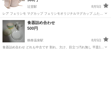
辻堂駅
8月5日
レア フェリシモ マグカップ フェリシモオリジナルマグカップ ふた付
き 蓋つき 蓋付き 数年前、フェリシモにて、10,000ポイントと交換し
神奈川
藤沢市
辻堂駅
食器
マグカップ
食器詰め合わせ
たマグカップです。3回ほど使いましたが、他のものを購入したため、
500円
こちらは使わなくな...
鶴巻温泉駅
8月5日
食器詰め合わせ どれも中古です 割れ、欠け、目立つ汚れ無し 平皿15
センチ2枚 平皿18センチ2枚 フリーカップ2つ グラタン皿15センチ2枚
神奈川
伊勢原市
鶴巻温泉駅
食器
箱が無いためタオルに包んで紙袋に入れます 指定場所まで取りに来て
くださる方の...