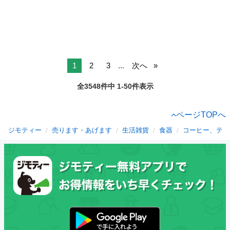
1
2
3
...
次へ
全3548件中 1-50件表示
ページTOPへ
ジモティー
売ります・あげます
生活雑貨
食器
コーヒー、ティ