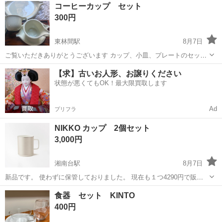
神奈川
相模原市
東林間駅
食器
コーヒーカップ
コーヒーカップ セット
300円
東林間駅
8月7日
ご覧いただきありがとうございます カップ、小皿、プレートのセット
です 未使用のまま、自宅棚にて長期保管 箱はありません
神奈川
相模原市
東林間駅
食器
【求】古いお人形、お譲りください
状態が悪くてもOK！最大限買取します
Ad
プリフラ
NIKKO カップ 2個セット
3,000円
湘南台駅
8月7日
新品です。 使わずに保管しておりました。 現在も１つ4290円で販売
中の商品です。 以下、サイトより引用。 シルクのような質感の絵柄の
神奈川
藤沢市
湘南台駅
食器
マグ
食器 セット KINTO
小さめ(満水時容量 約240cc)のマグ。 カラー:シルクプラチナム(シルバ
400円
ー)...