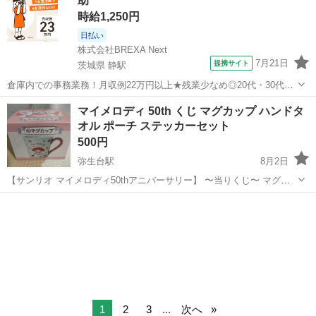
助
め、...
時給1,250円
日払い
株式会社BREXA Next
7月21日
提携サイト
茨城県 静駅
倉庫内での事務業務！月収例22万円以上★残業少なめ◎20代・30代・
40代の男女活躍中！空調完備で快適作業★食堂利用可◎マイカー通勤
茨城
常陸大宮市
静駅
その他
マイメロディ 50th くじ マグカップ ハンドタ
OK◎無料駐車場完備！《茨城県常陸大宮市》 人気の工場のお仕事 ◇
オル ポーチ ステッカーセット
電子部品製造倉庫内の事務...
500円
弥生台駅
8月2日
【サンリオ マイメロディ50thアニバーサリー】 〜当りくじ〜 マグカ
ップ ハンドタオル ステッカーセット ポーチ 4つセットではなく、一
神奈川
横浜市
弥生台駅
食器
マイメロディ
点500円です。 それぞれ在庫何点かありますので、ご希望の方はコメ
ントください。
1
2
3
...
次へ