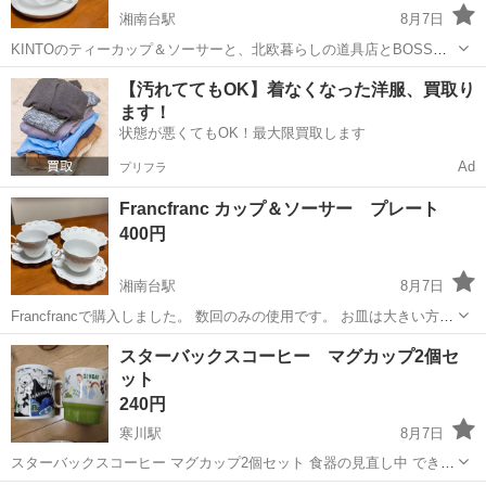
湘南台駅
8月7日
KINTOのティーカップ＆ソーサーと、北欧暮らしの道具店とBOSSコ
ラボのグラスセットです。 どちらも数回のみの使用で、目立つ傷や汚
神奈川
藤沢市
湘南台駅
食器
セット
【汚れててもOK】着なくなった洋服、買取り
れはありません。 KINTOは2000円弱だったかと思います。 バラ売り
ます！
不可。
状態が悪くてもOK！最大限買取します
Ad
プリフラ
Francfranc カップ＆ソーサー プレート
400円
湘南台駅
8月7日
Francfrancで購入しました。 数回のみの使用です。 お皿は大きい方が
約19cm、小さい方が約15cmです。
神奈川
藤沢市
湘南台駅
食器
Francfranc
スターバックスコーヒー マグカップ2個セ
ット
240円
寒川駅
8月7日
スターバックスコーヒー マグカップ2個セット 食器の見直し中 できる
だけ早くとりにきてくれる方を優先させていただきます。 よろしくお