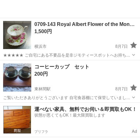
0709-143 Royal Albert Flower of the Mon…
1,500円
横浜市
8月7日
★★★★★ ご自宅にある不要品を是非ジモティースポットへお持ち込
みしませんか？ 家電、趣味・スポーツ・レジャー用品、こども用品、
神奈川
横浜市
食器
ティーカップ
コーヒーカップ セット
衣料服飾品、生活雑貨、家具、本、CD・DVDなどが無料でまとめて持
200円
ち込めます！ ※詳細はこ...
東林間駅
8月7日
ご覧いただきありがとうございます 自宅食器棚にて保管していました
箱はありません
神奈川
相模原市
東林間駅
食器
コーヒーカップ
運べない家具、無料でお伺い＆即買取もOK！
状態が悪くてもOK！最大限買取します
Ad
プリフラ