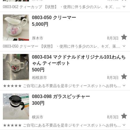
0803-062 ティーカップ 【状態】 ・使用に伴う多少のスレ、キズ、落
としきれない汚れなどございます ・詳細は現地でご確認ください ・お
神奈川
厚木市
食器
現地
0803-050 クリーマー
値引きは出来かねますのでご了承願います ※中古品のため、状態につ
5,000円
い...
厚木市
8月3日
0803-050 クリーマー 【状態】 ・使用に伴う多少のスレ、キズ、落と
しきれない汚れなどございます ・詳細は現地でご確認ください ・お値
神奈川
厚木市
食器
現地
0803-034 マクドナルドオリジナル101わんち
引きは出来かねますのでご了承願います ※中古品のため、状態につい
ゃん ティーポット
て...
500円
相模原市
8月3日
★★★★★ ご自宅にある不要品を是非ジモティースポットへお持ち込
みしませんか？ 家電、趣味・スポーツ・レジャー用品、こども用品、
神奈川
相模原市
食器
ティーポット
0803-098 ガラスピッチャー
衣料服飾品、生活雑貨、家具、本、CD・DVDなどが無料でまとめて持
300円
ち込めます！ ※詳細はこ...
横浜市
8月3日
★★★★★ ご自宅にある不要品を是非ジモティースポットへお持ち込