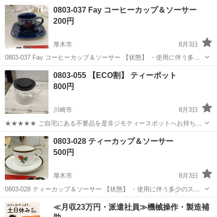
みしませんか？ 家電、趣味・スポーツ・レジャー用品、こども用品、
神奈川
横浜市
食器
現地
0803-037 Fay コーヒーカップ＆ソーサー
衣料服飾品、生活雑貨、家具、本、CD・DVDなどが無料でまとめて持
200円
ち込めます！ ※詳細はこ...
厚木市
8月3日
0803-037 Fay コーヒーカップ＆ソーサー 【状態】 ・使用に伴う多少
のスレ、キズ、落としきれない汚れなどございます ・詳細は現地でご
神奈川
厚木市
食器
現地
0803-055 【ECO割】 ティーポット
確認ください ・お値引きは出来かねますのでご了承願います ※中古...
800円
川崎市
8月3日
★★★★★ ご自宅にある不要品を是非ジモティースポットへお持ち込
みしませんか？ 家電、趣味・スポーツ・レジャー用品、こども用品、
神奈川
川崎市
食器
ティーポット
0803-028 ティーカップ＆ソーサー
衣料服飾品、生活雑貨、家具、本、CD・DVDなどが無料でまとめて持
500円
ち込めます！ ※詳細はこ...
厚木市
8月3日
0803-028 ティーカップ＆ソーサー 【状態】 ・使用に伴う多少のス
レ、キズ、落としきれない汚れなどございます ・詳細は現地でご確認
神奈川
厚木市
食器
現地
≪月収23万円・派遣社員≫機械操作・製造補
ください ・お値引きは出来かねますのでご了承願います ※中古品のた