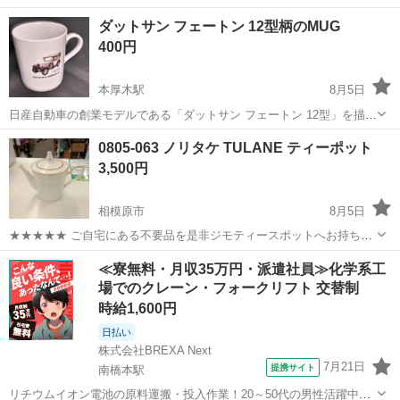
ダットサン フェートン 12型柄のMUG
400円
本厚木駅
8月5日
日産自動車の創業モデルである「ダットサン フェートン 12型」を描い
たメモリアルノベルティグッズです。「Thank you all for 100,000,000
神奈川
厚木市
本厚木駅
食器
0805-063 ノリタケ TULANE ティーポット
cars!」というメッセージがデザインされています。オークシ...
3,500円
相模原市
8月5日
★★★★★ ご自宅にある不要品を是非ジモティースポットへお持ち込
みしませんか？ 家電、趣味・スポーツ・レジャー用品、こども用品、
神奈川
相模原市
食器
ノリタケ
≪寮無料・月収35万円・派遣社員≫化学系工
衣料服飾品、生活雑貨、家具、本、CD・DVDなどが無料でまとめて持
場でのクレーン・フォークリフト 交替制
ち込めます！ ※詳細はこ...
時給1,600円
日払い
株式会社BREXA Next
7月21日
提携サイト
南橋本駅
リチウムイオン電池の原料運搬・投入作業！20～50代の男性活躍中★