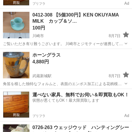
Ad
プリフラ
0412-308 【5個300円】KEN OKUYAMA
MILK カップ＆ソ…
100円
川崎市
8月7日
ご覧いただき有り難うございます。 川崎市とジモティーが連携して運
営しています。 粗⼤ごみ等の減量を⽬的にまだ使えるものをリユース
神奈川
川崎市
食器
リユース
ホーングラス
しています。 ★★★★★ ご自宅にある不要品を是非ジモティースポッ
4,880円
トへお持ち込み...
武蔵新城駅
8月7日
角笛を模した独特なフォルムと、表面のエンボス加工による花柄模様
が特徴的なアンティーク調マグカップ。5個セット - 形状: ホーン型
神奈川
川崎市
武蔵新城駅
食器
グラス
運べない家具、無料でお伺い＆即買取もOK！
（角笛型） - カラー: ゴールド - 装飾: 花柄エンボス加工 - 素材感: メタ
状態が悪くてもOK！最大限買取します
リック仕...
Ad
プリフラ
0726-263 ウェッジウッド ハンティングシー