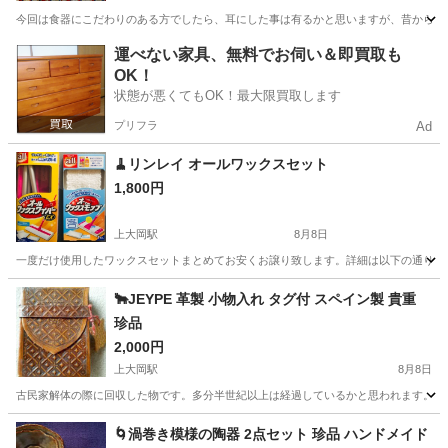
今回は食器にこだわりのある方でしたら、耳にした事は有るかと思いますが、昔から有名
神奈川
横浜市
上大岡駅
食器
ノリタケ
運べない家具、無料でお伺い＆即買取も
OK！
状態が悪くてもOK！最大限買取します
プリフラ
Ad
🧹リンレイ オールワックスセット
1,800円
上大岡駅
8月8日
一度だけ使用したワックスセットまとめてお安くお譲り致します。詳細は以下の通り ○オール
神奈川
横浜市
上大岡駅
掃除用具
ワイパー
🐂JEYPE 革製 小物入れ タグ付 スペイン製 貴重
珍品
2,000円
上大岡駅
8月8日
古民家解体の際に回収した物です。多分半世紀以上は経過しているかと思われます。余り
神奈川
横浜市
上大岡駅
その他
スペイン製
🌀渦巻き模様の陶器 2点セット 珍品 ハンドメイド