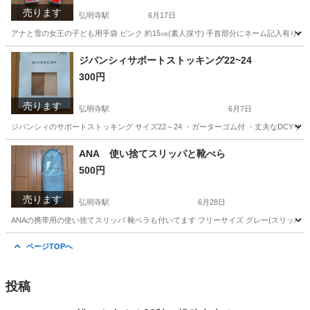
売ります
弘明寺駅
6月17日
アナと雪の女王の子ども用手袋 ピンク 約15㎝(素人採寸) 手首部分にネーム記入有り(塗
神奈川
横浜市
弘明寺駅
キッズ用品
ジバンシィサポートストッキング22~24
300円
売ります
弘明寺駅
6月7日
ジバンシィのサポートストッキング サイズ22～24 ・ガーターゴム付 ・丈夫なDCYサポ
神奈川
横浜市
弘明寺駅
その他
DCY
ANA 使い捨てスリッパと靴べら
500円
売ります
弘明寺駅
6月28日
ANAの携帯用の使い捨てスリッパ 靴ベラも付いてます フリーサイズ グレー(スリッパ) 
神奈川
横浜市
弘明寺駅
靴
旅行用品
ページTOPへ
投稿