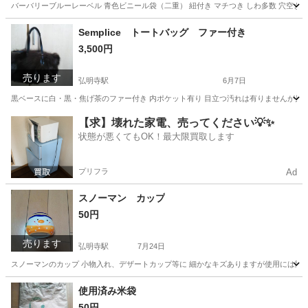
バーバリーブルーレーベル 青色ビニール袋（二重） 紐付き マチつき しわ多数 穴空き
神奈川
横浜市
弘明寺駅
その他
ジャンク品
Semplice トートバッグ ファー付き
3,500円
売ります
弘明寺駅
6月7日
黒ベースに白・黒・焦げ茶のファー付き 内ポケット有り 目立つ汚れは有りませんが見
神奈川
横浜市
弘明寺駅
バッグ
キズ
【求】壊れた家電、売ってください💡✨
状態が悪くてもOK！最大限買取します
プリフラ
Ad
スノーマン カップ
50円
売ります
弘明寺駅
7月24日
スノーマンのカップ 小物入れ、デザートカップ等に 細かなキズありますが使用には問
神奈川
横浜市
弘明寺駅
食器
スノーマン
使用済み米袋
50円