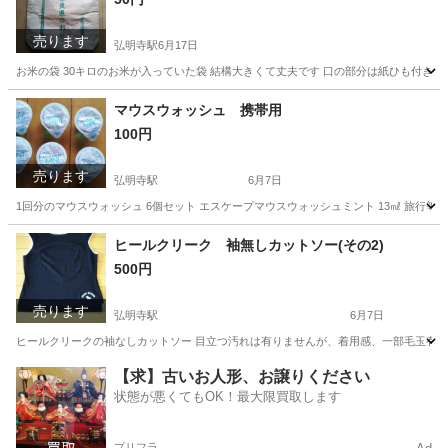
売ります
弘明寺駅
6月17日
お米の袋 30キロのお米が入っていた袋 結構大きくて丈夫です 口の部分は紙ひも付き 工作
神奈川
横浜市
弘明寺駅
ラッピング用品
米袋
マウスウォッシュ 携帯用
100円
売ります
弘明寺駅
6月7日
1回分のマウスウォッシュ 6個セット エスケープマウスウォッシュミント 13㎖ 旅行等
神奈川
横浜市
弘明寺駅
その他
マウス
ヒールクリーク 袖無しカットソー(その2)
500円
売ります
弘明寺駅
6月7日
ヒールクリークの袖なしカットソー 目立つ汚れは有りませんが、着用感、一部毛玉有り サイ
神奈川
横浜市
弘明寺駅
カットソー
汚れ
【求】古いお人形、お譲りください
状態が悪くてもOK！最大限買取します
プリフラ