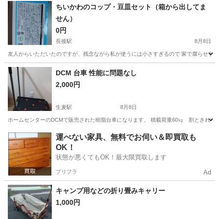
神奈川
相模原市
淵野辺駅
掃除用具
ちいかわのコップ・豆皿セット（箱から出してま
せん）
0円
長後駅
8月8日
友人からいただいたのですが、残念ながら私が使うには小さすぎるので 家で腐らせるよ
神奈川
藤沢市
長後駅
生活雑貨
DCM 台車 性能に問題なし
2,000円
生麦駅
8月8日
ホームセンターのDCMで販売された樹脂台車になります。 積載荷重60㎏ 割ときれい
神奈川
横浜市
生麦駅
その他
運べない家具、無料でお伺い＆即買取も
OK！
状態が悪くてもOK！最大限買取します
プリフラ
Ad
キャンプ用などの折り畳みキャリー
1,000円