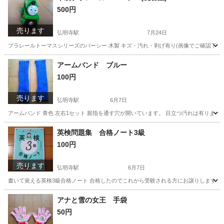
500円
売ります
弘明寺駅
7月24日
プラレールトーマスシリーズのパーシー 木製 キズ・汚れ・剥げ有り(画像でご確認下さい。
神奈川
横浜市
弘明寺駅
おもちゃ
プラレール
アームバンド ブルー
100円
売ります
弘明寺駅
6月7日
アームバンド 青色 左右1セット 親指を通す穴が開いています。 目立つ汚れは有りませ
神奈川
横浜市
弘明寺駅
アクセサリー
ブルー
英検問題集 合格ノート3級
100円
売ります
弘明寺駅
6月7日
書いて覚える英検3級合格ノート 合格したのでこれから受験される方にお譲りします。 書き込み
神奈川
横浜市
弘明寺駅
就職、資格
3級
アナと雪の女王 手袋
50円