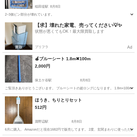
稲田堤駅
8月8日
2~3個ピン部分が壊れています。
神奈川
川崎市
稲田堤駅
洗濯用品
【求】壊れた家電、売ってください💡✨
状態が悪くてもOK！最大限買取します
プリフラ
Ad
🍎ブルーシート 1.8m✖100m
2,000円
保土ケ谷駅
8月8日
ご覧頂きありがとうございます。 ブルーシートの超ロングになります。 1.8m×100m
神奈川
横浜市
保土ケ谷駅
家庭用品
ブルーシート
ほうき、ちりとりセット
512円
淵野辺駅
8月8日
6月に購入。 Amazonだと現在1682円で販売してます。 2度、玄関まわりに使った