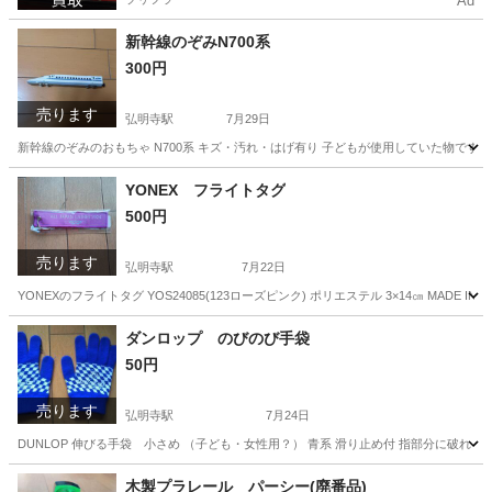
Ad
新幹線のぞみN700系
300円
売ります
弘明寺駅
7月29日
新幹線のぞみのおもちゃ N700系 キズ・汚れ・はげ有り 子どもが使用していた物です。 
神奈川
横浜市
弘明寺駅
おもちゃ
N700系
YONEX フライトタグ
500円
売ります
弘明寺駅
7月22日
YONEXのフライトタグ YOS24085(123ローズピンク) ポリエステル 3×14㎝ MADE IN CH
神奈川
横浜市
弘明寺駅
テニス
フライト
ダンロップ のびのび手袋
50円
売ります
弘明寺駅
7月24日
DUNLOP 伸びる手袋 小さめ （子ども・女性用？） 青系 滑り止め付 指部分に破
神奈川
横浜市
弘明寺駅
その他
ダンロップ
木製プラレール パーシー(廃番品)