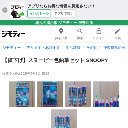
アプリならお得な情報を見逃さない！
インストール
アプリで開く
地元の掲示板 ジモティー 神奈川版
神奈川県
検索
ログイン
投稿
ジモティー
売ります・あげます
生活雑貨
その他
神奈川県のそ
【値下げ】スヌーピー色鉛筆セット SNOOPY
投稿ID: q0iot
2026年6月7日 15:16