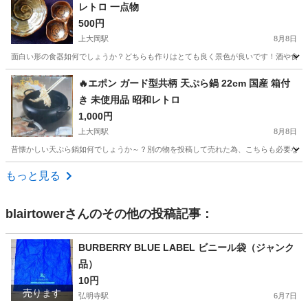
レトロ 一点物
500円
上大岡駅
8月8日
面白い形の食器如何でしょうか？どちらも作りはとても良く景色が良いです！酒や食事が進
神奈川
横浜市
上大岡駅
食器
珍品
🔥エポン ガード型共柄 天ぷら鍋 22cm 国産 箱付
き 未使用品 昭和レトロ
1,000円
上大岡駅
8月8日
昔懐かしい天ぷら鍋如何でしょうか～？別の物を投稿して売れた為、こちらも必要な方がい
神奈川
横浜市
上大岡駅
調理器具
エポン
もっと見る
blairtower
さんのその他の投稿記事：
BURBERRY BLUE LABEL ビニール袋（ジャンク
品）
10円
売ります
弘明寺駅
6月7日