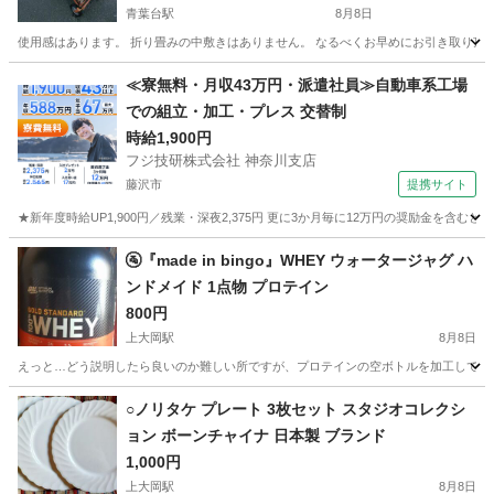
青葉台駅
8月8日
使用感はあります。 折り畳みの中敷きはありません。 なるべくお早めにお引き取り頂
神奈川
横浜市
青葉台駅
家庭用品
≪寮無料・月収43万円・派遣社員≫自動車系工場
での組立・加工・プレス 交替制
時給1,900円
フジ技研株式会社 神奈川支店
藤沢市
提携サイト
★新年度時給UP1,900円／残業・深夜2,375円 更に3か月毎に12万円の奨励金を含む
神奈川
藤沢市
その他
🚰『made in bingo』WHEY ウォータージャグ ハ
ンドメイド 1点物 プロテイン
800円
上大岡駅
8月8日
えっと…どう説明したら良いのか難しい所ですが、プロテインの空ボトルを加工して、ウォ
神奈川
横浜市
上大岡駅
その他
プロテイン
○ノリタケ プレート 3枚セット スタジオコレクシ
ョン ボーンチャイナ 日本製 ブランド
1,000円
上大岡駅
8月8日