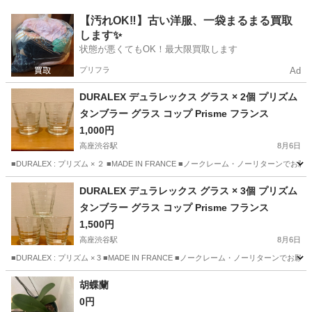
神奈川
大和市
桜ヶ丘駅
食器
ウォール
【汚れOK‼️】古い洋服、一袋まるまる買取
します✨
状態が悪くてもOK！最大限買取します
プリフラ
Ad
DURALEX デュラレックス グラス × 2個 プリズム
タンブラー グラス コップ Prisme フランス
1,000円
高座渋谷駅
8月6日
■DURALEX : プリズム × ２ ■MADE IN FRANCE ■ノークレーム・ノー
神奈川
大和市
高座渋谷駅
食器
DURALEX
DURALEX デュラレックス グラス × 3個 プリズム
タンブラー グラス コップ Prisme フランス
1,500円
高座渋谷駅
8月6日
■DURALEX : プリズム × 3 ■MADE IN FRANCE ■ノークレーム・ノーリ
神奈川
大和市
高座渋谷駅
食器
DURALEX
胡蝶蘭
0円