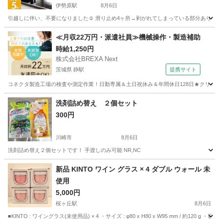
伊勢原駅
8月6日
引越しに伴い、不要になりました☺︎ 滑り止め4ヶ所→剥がれてしまっている部分あり（
神奈川
伊勢原市
伊勢原駅
調理器具
≪月収22万円・派遣社員≫機械操作・製造補助
時給1,250円
株式会社BREXA Next
茨城県 静駅
提携サイト
コネクタ製造工場の検査や測定作業！日勤専属＆土日祝休み＆年間休日128日★クリーン
茨城
常陸大宮市
静駅
その他
洗剤詰め替え ２個セット
300円
川崎市
8月6日
洗剤詰め替え２個セットです！ 手渡しのみ可能 NR,NC
神奈川
川崎市
洗濯用品
新品 KINTO ワイン グラス × 4 ダブル ウォール 未
使用
5,000円
桜ヶ丘駅
8月6日
■KINTO : ワイングラス(未使用品) × 4 ・サイズ : φ80 x H80 x W95 mm / 約