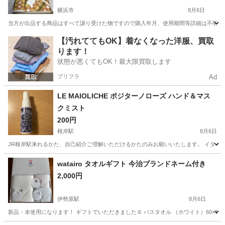
横浜市
8月6日
当方が出品する商品はすべて譲り受けた物ですので購入年月、使用期間等詳細は不明とな
神奈川
横浜市
生活雑貨
【汚れててもOK】着なくなった洋服、買取
ります！
状態が悪くてもOK！最大限買取します
プリフラ
Ad
LE MAIOLICHE ポジターノローズ ハンド＆マス
クミスト
200円
根岸駅
8月6日
JR根岸駅来れるかた、自己紹介ご理解いただけるかたのみお願いいたします。 イタリア
神奈川
横浜市
根岸駅
芳香剤、消臭剤
watairo タオルギフト 今治ブランドネーム付き
2,000円
伊勢原駅
8月6日
新品・未使用になります！ ギフトでいただきました☺︎ バスタオル （ホワイト）60×120cm