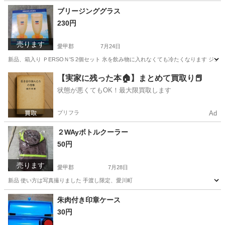
神奈川
愛甲郡
その他
シート
ブリージンググラス
230円
売ります
愛甲郡
7月24日
新品、箱入り ＰERSOＮ'S 2個セット 氷を飲み物に入れなくても冷たくなります ジ
神奈川
愛甲郡
食器
【実家に残った本🏠】まとめて買取り📕
状態が悪くてもOK！最大限買取します
プリフラ
Ad
２WAyボトルクーラー
50円
売ります
愛甲郡
7月28日
新品 使い方は写真撮りました 手渡し限定、愛川町
神奈川
愛甲郡
その他
朱肉付き印章ケース
30円