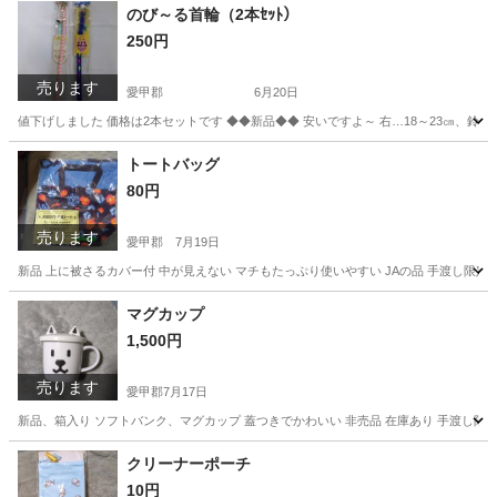
のび～る首輪（2本ｾｯﾄ）
250円
売ります
愛甲郡
6月20日
値下げしました 価格は2本セットです ◆◆新品◆◆ 安いですよ～ 右…18～23㎝、鈴付
神奈川
愛甲郡
その他
首輪
トートバッグ
80円
売ります
愛甲郡
7月19日
新品 上に被さるカバー付 中が見えない マチもたっぷり使いやすい JAの品 手渡し限定
神奈川
愛甲郡
バッグ
マグカップ
1,500円
売ります
愛甲郡
7月17日
新品、箱入り ソフトバンク、マグカップ 蓋つきでかわいい 非売品 在庫あり 手渡し限
神奈川
愛甲郡
食器
マグカップ
クリーナーポーチ
10円