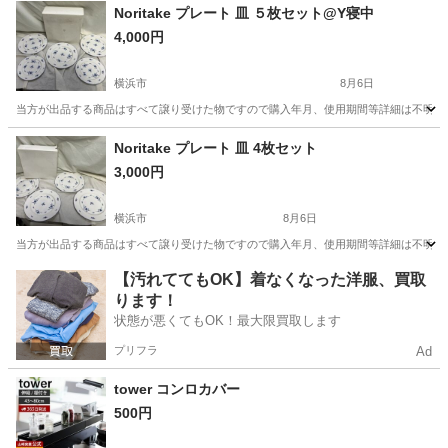
神奈川
伊勢原市
伊勢原駅
家庭用品
Noritake プレート 皿 ５枚セット@Y寝中
4,000円
横浜市
8月6日
当方が出品する商品はすべて譲り受けた物ですので購入年月、使用期間等詳細は不明とな
神奈川
横浜市
生活雑貨
個人
Noritake プレート 皿 4枚セット
3,000円
横浜市
8月6日
当方が出品する商品はすべて譲り受けた物ですので購入年月、使用期間等詳細は不明とな
神奈川
横浜市
生活雑貨
【汚れててもOK】着なくなった洋服、買取
ります！
状態が悪くてもOK！最大限買取します
プリフラ
Ad
tower コンロカバー
500円