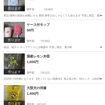
売ります
愛甲郡
7月28日
新品 携帯の画面を綺麗にする 素材 携帯入れじゃなくても使えます 手渡し限定、愛川町
神奈川
愛甲郡
その他
クリーナー
ケース付モップ
50円
売ります
愛甲郡
7月28日
新品、箱入り モップケースには吸盤付 手渡し限定、愛川町
神奈川
愛甲郡
掃除用具
国産レモン木⑥
1,600円
売ります
愛甲郡
7月12日
2026年で6年物になります 【売っていない国産木】 地上高さ約、50センチ （2026年
神奈川
愛甲郡
その他
国産レモン
大型犬の洋服
1,400円
売ります
愛甲郡
6月20日