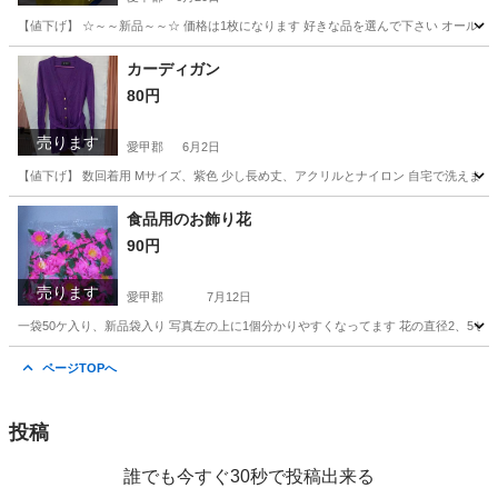
【値下げ】 ☆～～新品～～☆ 価格は1枚になります 好きな品を選んで下さい オールシ
神奈川
愛甲郡
その他
超大型犬
カーディガン
80円
売ります
愛甲郡
6月2日
【値下げ】 数回着用 Mサイズ、紫色 少し長め丈、アクリルとナイロン 自宅で洗えま
神奈川
愛甲郡
服/ファッション
アクリル
食品用のお飾り花
90円
売ります
愛甲郡
7月12日
一袋50ケ入り、新品袋入り 写真左の上に1個分かりやすくなってます 花の直径2、5
神奈川
愛甲郡
その他
手まり
ページTOPへ
投稿
誰でも今すぐ30秒で投稿出来る