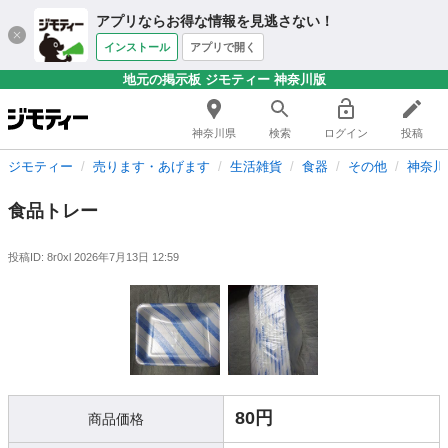
アプリならお得な情報を見逃さない！
インストール
アプリで開く
地元の掲示板 ジモティー 神奈川版
神奈川県
検索
ログイン
投稿
ジモティー
売ります・あげます
生活雑貨
食器
その他
神奈川
食品トレー
投稿ID: 8r0xl
2026年7月13日 12:59
80円
商品価格