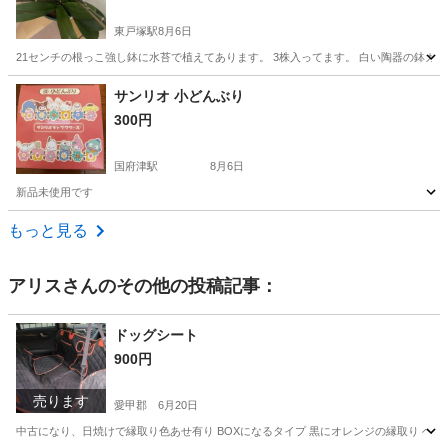
東戸塚駅
8月6日
21センチの根っこ強し鉢に水苔で植えてあります。 3株入ってます。 白い陶器の鉢カ
神奈川
横浜市
東戸塚駅
家庭用品
サンリオ 小どんぶり
300円
国府津駅
8月6日
新品未使用です
神奈川
小田原市
国府津駅
食器
どんぶり
もっと見る
アリス
さんのその他の投稿記事：
ドッグシート
900円
売ります
愛甲郡
6月20日
中古になり、日焼けで縁取り色あせ有り BOXになるタイプ 黒にオレンジの縁取り ヘ