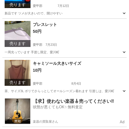
売ります
愛甲郡
7月12日
新品です ツメが大きいので、開けやすい
神奈川
愛甲郡
個人用印鑑
朱肉
ブレスレット
50円
売ります
愛甲郡
7月23日
一周光っています 手渡し限定、愛川町
神奈川
愛甲郡
アクセサリー
愛川町
キャミソール大きいサイズ
10円
売ります
愛甲郡
8月4日
茶、サイズ3L ポリでさらっとしてオールシーズン着れます 引渡しは、愛川町
神奈川
愛甲郡
服/ファッション
キャミソール
【求】使わない楽器🎸売ってください‼️
状態が悪くてもOK✨無料査定
楽器の買取屋さん
Ad