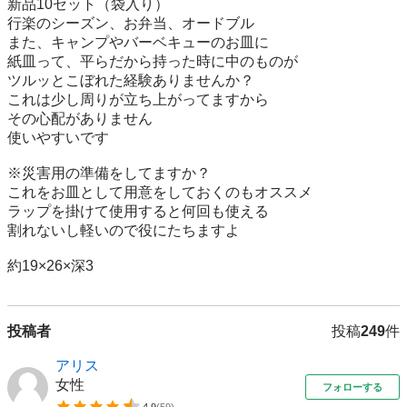
新品10セット（袋入り）

行楽のシーズン、お弁当、オードブル

また、キャンプやバーベキューのお皿に

紙皿って、平らだから持った時に中のものが

ツルッとこぼれた経験ありませんか？

これは少し周りが立ち上がってますから

その心配がありません

使いやすいです

※災害用の準備をしてますか？

これをお皿として用意をしておくのもオススメ

ラップを掛けて使用すると何回も使える

割れないし軽いので役にたちますよ

約19×26×深3
投稿者
投稿
249
件
アリス
女性
フォローする