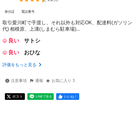
4.9
(
59
)
身分証
電話番号
取引愛川町で手渡し、それ以外も対応OK、配達料(ガソリン
代) 相模原、上溝(しまむら駐車場)...
良い
サトシ
良い
おひな
評価をもっと見る
注意事項
通報
お気に入り 3
ポスト
いいね！
LINEで送る