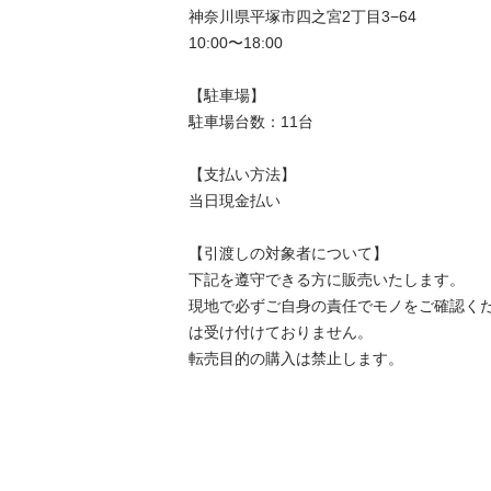
神奈川県平塚市四之宮2丁目3−64

10:00〜18:00

【駐⾞場】

駐車場台数：11台

【⽀払い⽅法】

当日現金払い

【引渡しの対象者について】

下記を遵守できる⽅に販売いたします。

現地で必ずご⾃⾝の責任でモノをご確認く
は受け付けておりません。

転売⽬的の購⼊は禁⽌します。