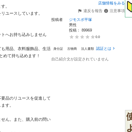
店舗情報をみる
。

違反を報告
注意事項
ユースしています。

投稿者
ジモスポ平塚
男性
投稿： 
89969
ットへお持ち込みしません
0.0
ども用品、衣料服飾品、生活
認証とは
身分証
古物商
法人書類
めて持ち込めます！

自己紹介文が設定されていません
不要品のリユースを促進して
。

ません。また、購入前の問い