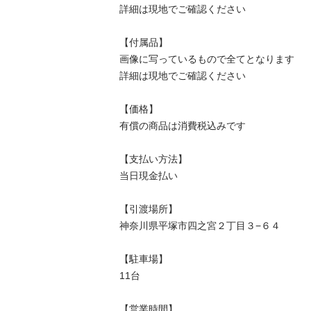
詳細は現地でご確認ください

【付属品】

画像に写っているもので全てとなります

詳細は現地でご確認ください

【価格】

有償の商品は消費税込みです

【⽀払い⽅法】

当⽇現⾦払い

【引渡場所】

神奈川県平塚市四之宮２丁目３−６４

【駐⾞場】

11台

【営業時間】
