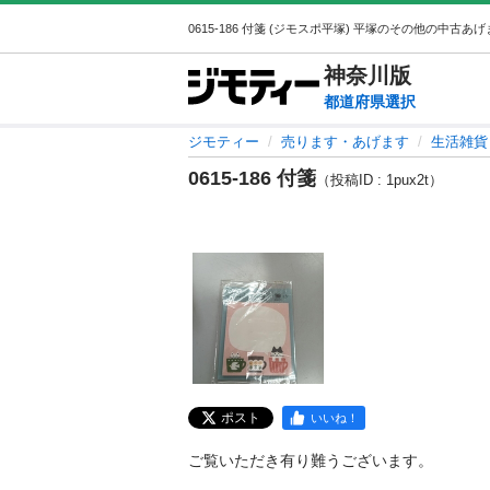
神奈川
版
都道府県選択
ジモティー
売ります・あげます
生活雑貨
0615-186 付箋
（投稿ID : 1pux2t）
ポスト
いいね！
ご覧いただき有り難うございます。
