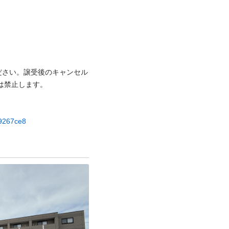
ださい。譲受後のキャンセル
⽌します。

49267ce8