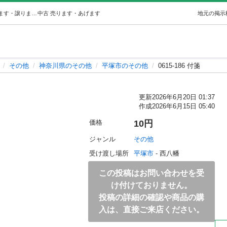
0615-186 付箋 (ジモスポ平塚) 平塚のその他の中古あげます・譲ります｜ジモティーで不用品の処分
中古
売ります・あげます
地元の掲示
その他
神奈川県のその他
平塚市のその他
0615-186 付箋
更新
2026年6月20日 01:37
作成
2026年6月15日 05:40
価格
10円
ジャンル
その他
受け渡し場所
平塚市
 - 西八幡
この投稿はお問い合わせを受
け付けておりません。
投稿の詳細の確認や商品の購
入は、直接ご来店ください。