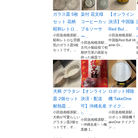
ガラス皿 5枚
染付 花文様
【オンライン
セット 花柄
コーヒーカッ
決済】中国版
昭和レトロ...
プ＆ソーサ
Red Bul...
小田急相模原駅...
小田急相模原駅...
ー...
昭和レトロな雰囲
中国版Red Bull Vit
小田急相模原駅...
気のガラス皿5枚
amin Dr...
古代小菊紋様で初
セットです。...
期伊万里の面影を
持った碗皿で...
..
犬柄 グラタン
【オンライン
ロボット掃除
皿 2個セット
決済・配送
機 TakeOne
耐熱皿 ...
可】沖縄名産
テイク...
小田急相模原駅...
小田急相模原駅...
✨ ...
犬柄が可愛らしい
ロボット掃除機 T
小田急相模原駅...
グラタン皿2個セ
akeOne テイクワ
✨沖縄名産✨ ✨梅
ットです。オ...
ン ...
黒糖 1...