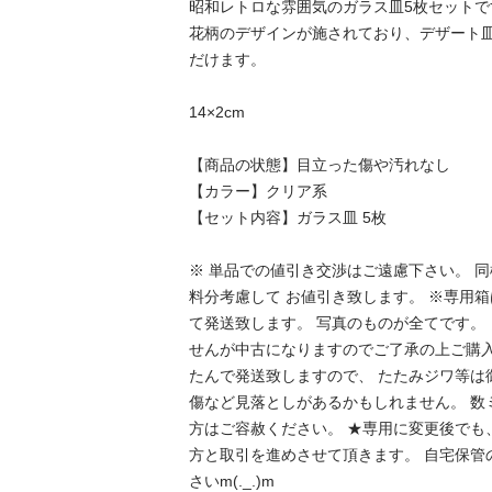
昭和レトロな雰囲気のガラス皿5枚セットです
花柄のデザインが施されており、デザート
だけます。

14×2cm

【商品の状態】目立った傷や汚れなし

【カラー】クリア系

【セット内容】ガラス皿 5枚

※ 単品での値引き交渉はご遠慮下さい。 
料分考慮して お値引き致します。 ※専用
て発送致します。 写真のものが全てです。
せんが中古になりますのでご了承の上ご購入
たんで発送致しますので、 たたみジワ等は御
傷など見落としがあるかもしれません。 数
方はご容赦ください。 ★専用に変更後でも
方と取引を進めさせて頂きます。 自宅保管
さいm(._.)m