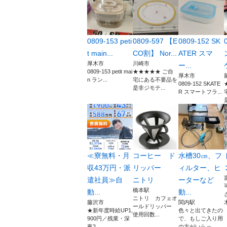
0809-153 peti
0809-597 【E
0809-152 SK
t main...
CO割】 Nor...
ATER スマ
厚木市
川崎市
ー...
0809-153 petit mai
★★★★★ ご自
厚木市
n ラン...
宅にある不要品を
0809-152 SKATE
是非ジモテ...
R スマートフラ...
≪寮無料・月
コーヒー ド
水槽30㎝、フ
収43万円・派
リッパー
ィルター、ヒ
遣社員≫自
ニトリ
ーターなど
橋本駅
動...
動...
ニトリ カフェオ
藤沢市
関内駅
ールドリッパー
★新年度時給UP1,
色々と出てきたの
使用回数...
900円／残業・深
で、もしご入り用
夜2,...
の方がいらっ...