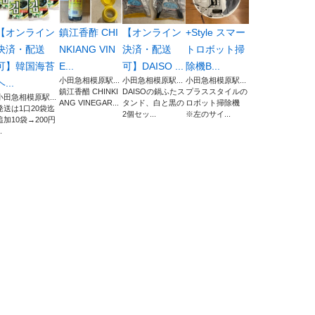
【オンライン
鎮江香酢 CHI
【オンライン
+Style スマー
決済・配送
NKIANG VIN
決済・配送
トロボット掃
可】韓国海苔
E...
可】DAISO ...
除機B...
小田急相模原駅...
小田急相模原駅...
小田急相模原駅...
ヘ...
鎮江香醋 CHINKI
DAISOの鍋ふたス
プラススタイルの
小田急相模原駅...
ANG VINEGAR...
タンド、白と黒の
ロボット掃除機
発送は1口20袋迄
2個セッ...
※左のサイ...
追加10袋→200円
.