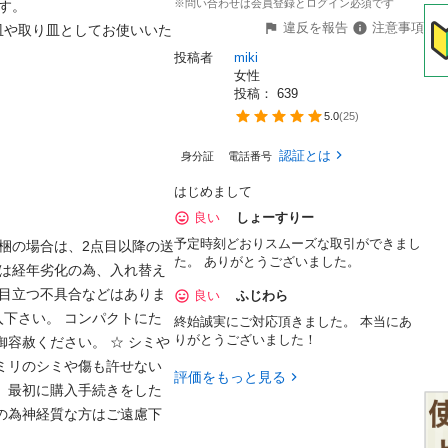
※問い合わせは会員登録とログイン必須です
。

違反を報告
注意事項
皿や取り皿としてお使いいた
投稿者
miki
女性
投稿： 
639
5.0
(
25
)
認証とは
身分証
電話番号
はじめまして
良い
しょーすりー
予定時刻どおりスムーズな取引ができまし
同梱の場合は、2点目以降の送
た。 ありがとうございました。
箱は経年劣化の為、入れ替え
 目立つ不具合などはありま
良い
ふじわら
下さい。 コンパクトにた
終始誠実にご対応頂きました。 本当にあ
りがとうございました！
容赦ください。 ☆ シミや
ミリのシミや傷も許せない
評価をもっと見る
、最初に購入手続きをした
の為神経質な方はご遠慮下