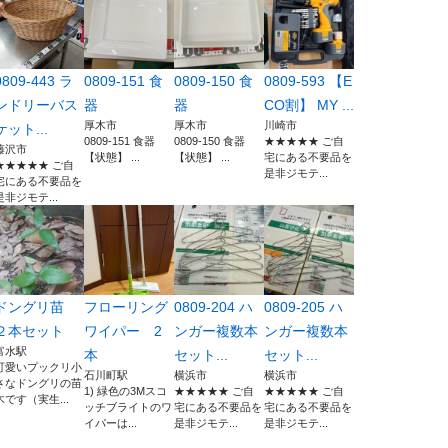
0809-443 ラ
0809-151 食
0809-150 食
0809-593 【E
ンドリーバス
器
器
CO割】 MY ...
厚木市
厚木市
川崎市
ケット...
0809-151 食器
0809-150 食器
★★★★★ ご自
藤沢市
【状態】 ...
【状態】 ...
宅にある不要品を
★★★★★ ご自
是非ジモテ...
宅にある不要品を
是非ジモテ...
ドングリ苗
フローリング
0809-204 ハ
0809-205 ハ
２本セット
ワイパー 2
ンガー複数本
ンガー複数本
富水駅
本
セット...
セット...
可愛いプックリ小
石川町駅
横浜市
横浜市
さなドングリの苗
1) 緑色の3Mスコ
★★★★★ ご自
★★★★★ ご自
木です（実生...
ッチブライトのワ
宅にある不要品を
宅にある不要品を
イパーは...
是非ジモテ...
是非ジモテ...