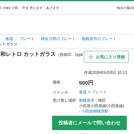
ガラス皿 デザート皿 5枚セット 昭和レトロ カットガラス (miki) 小田急相模原の食器《プレート》の中古あげます・譲ります｜ジモティーで不用品の処分
中古
売ります・あげます
地元の掲示
食器
プレート
神奈川県のプレート
相模原市のプレート
カットガラス
昭和レトロ カットガラス
（投稿ID : 1ppk
お気に入り登録
作成
2026年6月8日 10:13
価格
500円
ジャンル
食器
 > 
プレート
受け渡し場所
相模原市
 - 南区
小田急小田原線(小田急線) 
- 
小田急相模原駅
投稿者にメールで問い合わせ