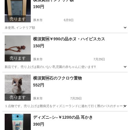
190円
売ります
厚木市
6月9日
未使用､インテリア額
神奈川
厚木市
その他
インテリア
横須賀🆗￥990の品ホヌ・ハイビスカス
150円
売ります
厚木市
7月29日
新品です。売り上げは親のいない乳児園の赤ちゃんに使います!!
神奈川
厚木市
アクセサリー
神奈川
横須賀市
横須賀🆗石のフクロウ置物
552円
アクセサリー
ハイビスカス
売ります
厚木市
7月29日
１点物です。売り上げは難病児をディズニーランドに連れて行く際のバスのチャーター
神奈川
厚木市
インテリア雑貨/小物
フクロウ
ディズニ–シ–￥1200の品 耳かき
390円