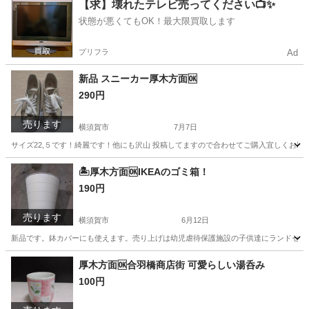
神奈川
厚木市
その他
神奈川
横須賀市
その他
【求】壊れたテレビ売ってください📺✨
状態が悪くてもOK！最大限買取します
絵の具
プリフラ
Ad
新品 スニーカー厚木方面🆗
290円
売ります
横須賀市
7月7日
サイズ22,５です！綺麗です！他にも沢山 投稿してますので合わせてご購入宜しくお願
神奈川
横須賀市
家電
神奈川
厚木市
家電
新品
🏝️厚木方面🆗IKEAのゴミ箱！
190円
売ります
横須賀市
6月12日
新品です。鉢カバーにも使えます。売り上げは幼児虐待保護施設の子供達にランドセル
神奈川
横須賀市
その他
IKEA
厚木方面🆗合羽橋商店街 可愛らしい湯呑み
100円