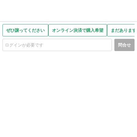
ぜひ譲ってください
オンライン決済で購入希望
まだあります
問合せ
初めての方へ
利用規約
プライバシーポリシー
プライバシー・ステートメント
健全化に資する運用方針
お問い合わせ
運営会社
サイトマップ
ご利用ガイド
フリーワードで探す
PC版で表示
都道府県選択