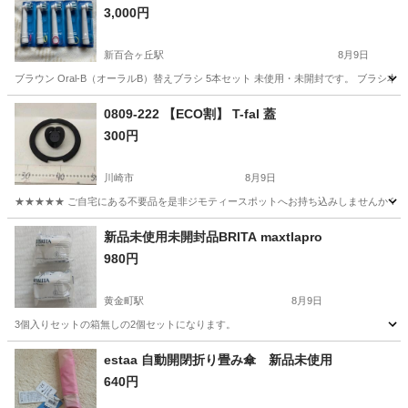
3,000円
新百合ヶ丘駅
8月9日
ブラウン Oral-B（オーラルB）替えブラシ 5本セット 未使用・未開封です。 ブラシ本
神奈川
川崎市
新百合ヶ丘駅
生活雑貨
ブラシ
0809-222 【ECO割】 T-fal 蓋
300円
川崎市
8月9日
★★★★★ ご自宅にある不要品を是非ジモティースポットへお持ち込みしませんか？ 家
神奈川
川崎市
調理器具
現地
新品未使用未開封品BRITA maxtlapro
980円
黄金町駅
8月9日
3個入りセットの箱無しの2個セットになります。
神奈川
横浜市
黄金町駅
家庭用品
セット
estaa 自動開閉折り畳み傘 新品未使用
640円