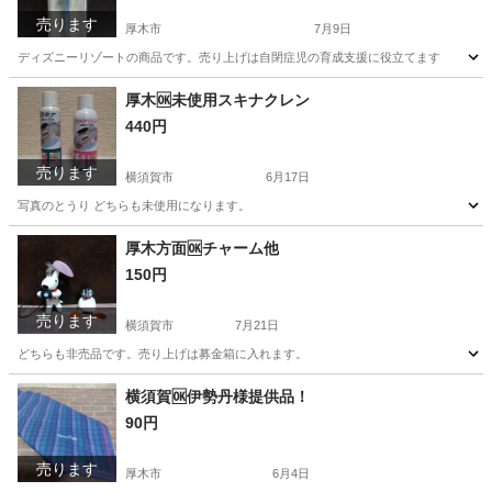
売ります
厚木市
7月9日
ディズニーリゾートの商品です。売り上げは自閉症児の育成支援に役立てます
神奈川
厚木市
その他
耳かき
厚木🆗未使用スキナクレン
440円
売ります
横須賀市
6月17日
写真のとうり どちらも未使用になります。
神奈川
横須賀市
その他
厚木方面🆗チャーム他
150円
売ります
横須賀市
7月21日
どちらも非売品です。売り上げは募金箱に入れます。
神奈川
横須賀市
おもちゃ
神奈川
厚木市
おもちゃ
横須賀🆗伊勢丹様提供品！
90円
売ります
厚木市
6月4日