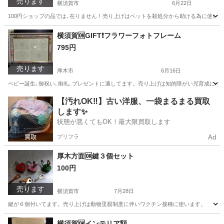
売ります
横須賀市
6月22日
100円ショップの品では､在りません！売り上げはペットを殺処分から助ける為に使いま
神奈川
横須賀市
食器
合羽橋
横須賀🆗GIFT❗️フラワーフォトフレーム
795円
売ります
厚木市
6月16日
ベビー誕生､御祝い､御礼､プレゼントに適してます。売り上げは知的障がい児育成に使
神奈川
厚木市
その他
ベビー
【汚れOK‼️】古い洋服、一袋まるまる買取
します✨
状態が悪くてもOK！最大限買取します
プリフラ
Ad
厚木方面🆗鍵３個セット
100円
売ります
横須賀市
7月28日
鍵が６個付いてます。売り上げは動物里親制度に伴いワクチン接種に使います。
神奈川
横須賀市
その他
セット
横須賀🆗インテリア額