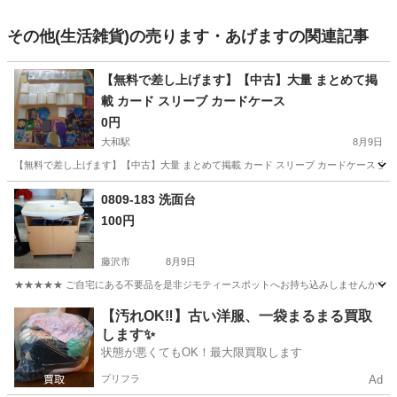
その他(生活雑貨)の売ります・あげますの関連記事
【無料で差し上げます】【中古】大量 まとめて掲
載 カード スリーブ カードケース
0円
大和駅
8月9日
【無料で差し上げます】【中古】大量 まとめて掲載 カード スリーブ カードケース 主
神奈川
大和市
大和駅
ラッピング用品
0809-183 洗面台
100円
藤沢市
8月9日
★★★★★ ご自宅にある不要品を是非ジモティースポットへお持ち込みしませんか？ 家
神奈川
藤沢市
家庭用品
現地
【汚れOK‼️】古い洋服、一袋まるまる買取
します✨
状態が悪くてもOK！最大限買取します
プリフラ
Ad