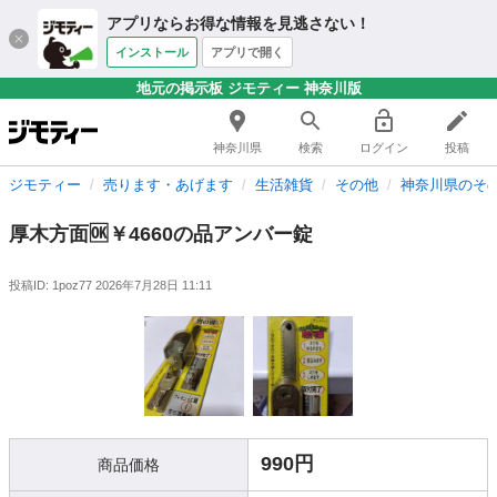
アプリならお得な情報を見逃さない！
インストール
アプリで開く
地元の掲示板 ジモティー 神奈川版
神奈川県
検索
ログイン
投稿
ジモティー
売ります・あげます
生活雑貨
その他
神奈川県のそ
厚木方面🆗￥4660の品アンバー錠
投稿ID: 1poz77
2026年7月28日 11:11
990円
商品価格