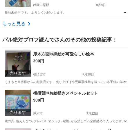
武蔵中原駅
8月9日
新品未使用です。 よろしくお願いします。
神奈川
川崎市
武蔵中原駅
その他
もっと見る
パル絶対プロフ読んで
さんのその他の投稿記事：
厚木方面🆗挿絵が可愛らしい絵本
390円
売ります
横須賀市
7月20日
くまもと書房様からの献供品です。売り上げは小児臓器移植を待っている子供の為に使
神奈川
横須賀市
文芸
神奈川
厚木市
文芸
くま
横須賀🆗お絵描きスペシャルセット
900円
売ります
厚木市
7月22日
絵の具､色えんぴつ､クレパス､マジック､定規､から消しゴム全部纏めて入ってます。