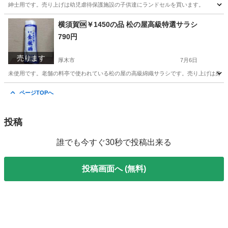
紳士用です。売り上げは幼児虐待保護施設の子供達にランドセルを買います。
神奈川
厚木市
その他
神奈川
横須賀市
その他
横須賀🆗￥1450の品 松の屋高級特選サラシ
790円
ランドセル
売ります
厚木市
7月6日
未使用です。老舗の料亭で使われている松の屋の高級綿織サラシです。売り上げは身体
神奈川
厚木市
その他
神奈川
横須賀市
その他
ページTOPへ
サラシ
投稿
誰でも今すぐ30秒で投稿出来る
投稿画面へ (無料)