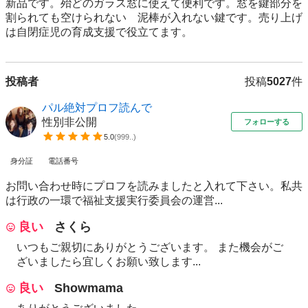
新品です。殆どのガラス窓に使えて便利です。窓を鍵部分を
割られても空けられない　泥棒が入れない鍵です。売り上げ
は自閉症児の育成支援で役立てます。
投稿者
投稿
5027
件
パル絶対プロフ読んで
性別非公開
フォローする
5.0
(
999..
)
身分証
電話番号
お問い合わせ時にプロフを読みましたと入れて下さい。私共
は行政の一環で福祉支援実行委員会の運営...
良い
さくら
いつもご親切にありがとうございます。 また機会がご
ざいましたら宜しくお願い致します...
良い
Showmama