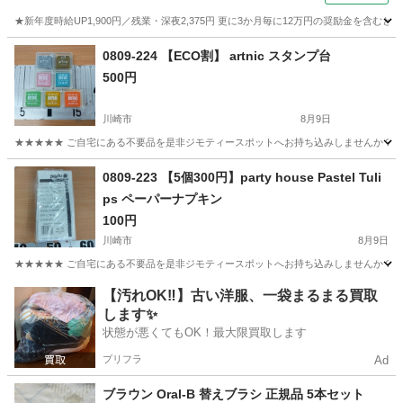
★新年度時給UP1,900円／残業・深夜2,375円 更に3か月毎に12万円の奨励金を含む
神奈川
藤沢市
その他
0809-224 【ECO割】 artnic スタンプ台
500円
川崎市
8月9日
★★★★★ ご自宅にある不要品を是非ジモティースポットへお持ち込みしませんか？ 家
神奈川
川崎市
その他
現地
0809-223 【5個300円】party house Pastel Tuli
ps ペーパーナプキン
100円
川崎市
8月9日
★★★★★ ご自宅にある不要品を是非ジモティースポットへお持ち込みしませんか？ 家
神奈川
川崎市
家庭用品
ナプキン
【汚れOK‼️】古い洋服、一袋まるまる買取
します✨
状態が悪くてもOK！最大限買取します
プリフラ
Ad
ブラウン Oral-B 替えブラシ 正規品 5本セット