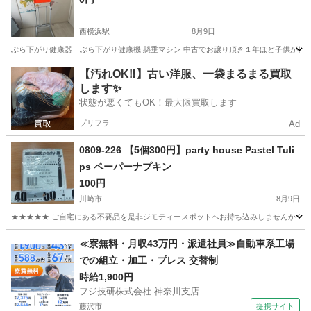
西横浜駅
8月9日
ぶら下がり健康器 ぶら下がり健康機 懸垂マシン 中古でお譲り頂き１年ほど子供が使い
神奈川
横浜市
西横浜駅
家庭用品
ぶら下がり健康器
【汚れOK‼️】古い洋服、一袋まるまる買取
します✨
状態が悪くてもOK！最大限買取します
プリフラ
Ad
0809-226 【5個300円】party house Pastel Tuli
ps ペーパーナプキン
100円
川崎市
8月9日
★★★★★ ご自宅にある不要品を是非ジモティースポットへお持ち込みしませんか？ 家
神奈川
川崎市
家庭用品
ナプキン
≪寮無料・月収43万円・派遣社員≫自動車系工場
での組立・加工・プレス 交替制
時給1,900円
フジ技研株式会社 神奈川支店
藤沢市
提携サイト